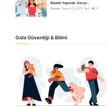
Maske Yapmak: Gerçe...
Gurme
Kasım 23, 2025
0
51
Gıda Güvenliği & Bilimi