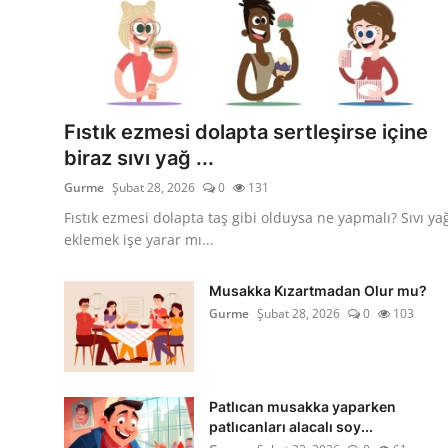
Anne & Bebek Beslenmesi
Mutfak Sırları & Teknikler
Gıda Sözlüğü & Nedir?
Fıstık ezmesi dolapta sertleşirse içine
Yemek Tarifleri & Menüler
biraz sıvı yağ ...
Gurme
Şubat 28, 2026
0
131
Fıstık ezmesi dolapta taş gibi olduysa ne yapmalı? Sıvı ya
eklemek işe yarar mı...
Musakka Kızartmadan Olur mu?
Gurme
Şubat 28, 2026
0
103
Patlıcan musakka yaparken
patlıcanları alacalı soy...