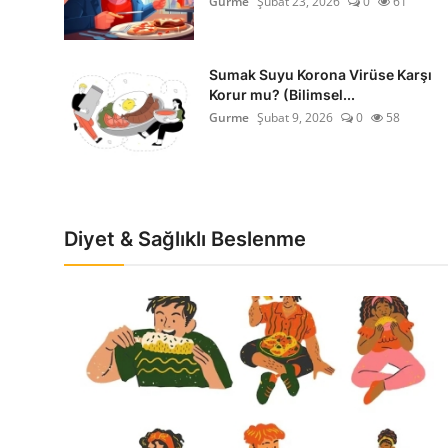
Gurme
Şubat 23, 2026
0
61
Sumak Suyu Korona Virüse Karşı
Korur mu? (Bilimsel...
Gurme
Şubat 9, 2026
0
58
Diyet & Sağlıklı Beslenme