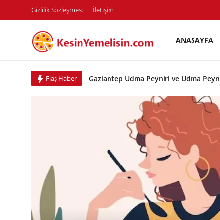
Gizlilik Sözleşmesi
İletişim
ANASAYFA
AnaSayfa
Gaziantep Udma Peyniri ve Udma Peyni
Flaş Haber
Gizlilik Sözleşmesi
14 Şubat Sevgililer Günü İçin Alınabilec
Rüya Tabirleri
14 Şubat Sevgililer Gününde Kahvaltı'da
14 Şubat Sevgililer Gününde Ne Pişiril
Diyet & Sağlıklı Beslenme
14 Şubat Sevgililer Gününde Ne Pişiril
İletişim
14 Şubat Sevgililer Gününde Ne Pişiril
14 Şubat Sevgililer Gününde Ne Pişiril
Şehirler
14 Şubat Sevgililer Gününde Ne Pişirili
Helal Gıda & Dini Hükümler
Zonguldak Kozlu' da Ne Yenir? Ne Yeme
Zonguldak Kilimli' de Ne Yenir? Ne Yem
Gıda Güvenliği & Bilimi