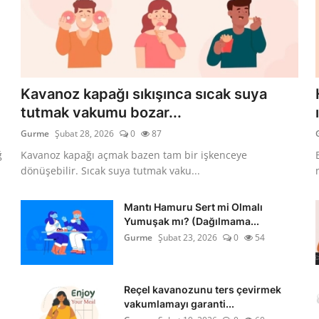
Kavanoz kapağı sıkışınca sıcak suya
tutmak vakumu bozar...
Gurme
Şubat 28, 2026
0
87
ğ
Kavanoz kapağı açmak bazen tam bir işkenceye
dönüşebilir. Sıcak suya tutmak vaku...
Mantı Hamuru Sert mi Olmalı
Yumuşak mı? (Dağılmama...
Gurme
Şubat 23, 2026
0
54
Reçel kavanozunu ters çevirmek
vakumlamayı garanti...