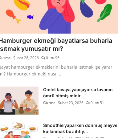
Hamburger ekmeği bayatlarsa buharla
ısıtmak yumuşatır mı?
Gurme
Şubat 28, 2026
0
96
Bayat hamburger ekmeklerini buharla ısıtmak işe yarar
mı? Hamburger ekmeği nasıl...
Omlet tavaya yapışıyorsa tavanın
ömrü bitmiş midir...
Gurme
Şubat 23, 2026
0
51
Smoothie yaparken donmuş meyve
kullanmak buz ihtiy...