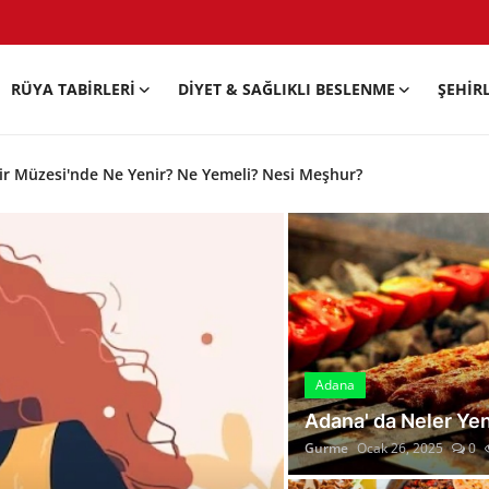
RÜYA TABIRLERI
DIYET & SAĞLIKLI BESLENME
ŞEHIR
r Müzesi'nde Ne Yenir? Ne Yemeli? Nesi Meşhur?
ek En Güzel Hediyeler!!!
 Ne Pişirilir? Ne Yenir? Ne Yemeli?
ir? Ne Yenir? Ne Yemeli? Menü:5
ir? Ne Yenir? Ne Yemeli? Menü:4
ir? Ne Yenir? Ne Yemeli? Menü:3
ir? Ne Yenir? Ne Yemeli? Menü:2
Adana
r? Ne Yenir? Ne Yemeli? Menü :1
Adana' da Neler Ye
li? Nesi Meşhur?
Gurme
Ocak 26, 2025
0
eli? Nesi Meşhur?