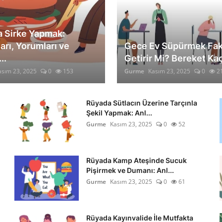
 Sirke Yapmak:
arı, Yorumları ve
Gece Ev Süpürmek Faki
..
Getirir Mi? Bereket Kaç
asım 23, 2025
0
153
Gurme
Kasım 23, 2025
0
2
Rüyada Sütlacın Üzerine Tarçınla
Şekil Yapmak: Anl...
Gurme
Kasım 23, 2025
0
52
Rüyada Kamp Ateşinde Sucuk
Pişirmek ve Dumanı: Anl...
Gurme
Kasım 23, 2025
0
61
Rüyada Kayınvalide İle Mutfakta