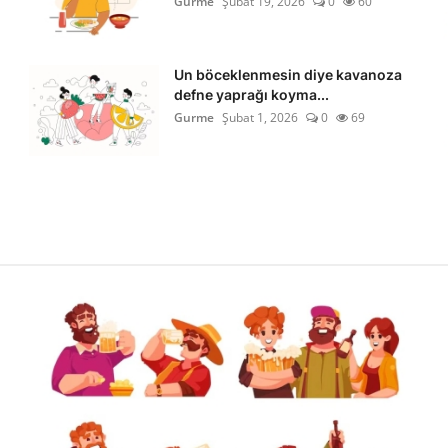
Gurme
Şubat 19, 2026
0
60
Un böceklenmesin diye kavanoza
defne yaprağı koyma...
Gurme
Şubat 1, 2026
0
69