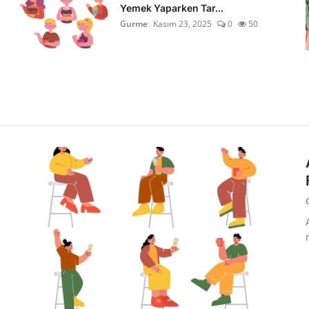
Yemek Yaparken Tar...
Gurme
Kasım 23, 2025
0
50