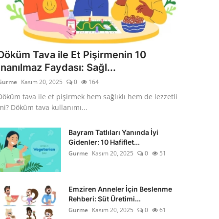
Döküm Tava ile Et Pişirmenin 10
İnanılmaz Faydası: Sağl...
Gurme
Kasım 20, 2025
0
164
Döküm tava ile et pişirmek hem sağlıklı hem de lezzetli
mi? Döküm tava kullanımı...
Bayram Tatlıları Yanında İyi
Gidenler: 10 Hafiflet...
Gurme
Kasım 20, 2025
0
51
Emziren Anneler İçin Beslenme
Rehberi: Süt Üretimi...
Gurme
Kasım 20, 2025
0
61