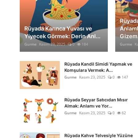
Rüyada
Rüyada Karınca Yuvası ve
Anlaml
Yiyecek Görmek: Derin Anl...
Gizem.
Gurme
Kasım 23, 2025
0
184
Gurme
K
Rüyada Kandil Simidi Yapmak ve
Komşulara Vermek: A...
Gurme
Kasım 23, 2025
0
147
Rüyada Seyyar Satıcıdan Mısır
Almak: Anlamı ve Yor...
Gurme
Kasım 23, 2025
0
62
Rüyada Kahve Telvesiyle Yüzüne