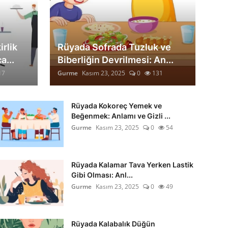
rlik
Rüyada Sofrada Tuzluk ve
a...
Biberliğin Devrilmesi: An...
17
Gurme
Kasım 23, 2025
0
131
Rüyada Kokoreç Yemek ve
Beğenmek: Anlamı ve Gizli ...
Gurme
Kasım 23, 2025
0
54
Rüyada Kalamar Tava Yerken Lastik
Gibi Olması: Anl...
Gurme
Kasım 23, 2025
0
49
Rüyada Kalabalık Düğün