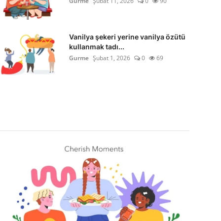
Gurme
Şubat 11, 2026
0
90
Vanilya şekeri yerine vanilya özütü
kullanmak tadı...
Gurme
Şubat 1, 2026
0
69