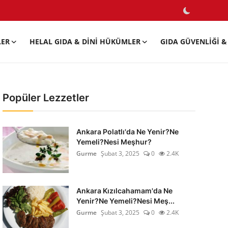
LER
HELAL GIDA & DINI HÜKÜMLER
GIDA GÜVENLIĞI & 
Popüler Lezzetler
Ankara Polatlı'da Ne Yenir?Ne
Yemeli?Nesi Meşhur?
Gurme
Şubat 3, 2025
0
2.4K
Ankara Kızılcahamam'da Ne
Yenir?Ne Yemeli?Nesi Meş...
Gurme
Şubat 3, 2025
0
2.4K