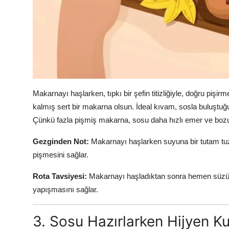
Makarnayı haşlarken, tıpkı bir şefin titizliğiyle, doğru pişir
kalmış sert bir makarna olsun. İdeal kıvam, sosla buluştuğ
Çünkü fazla pişmiş makarna, sosu daha hızlı emer ve bozulm
Gezginden Not:
Makarnayı haşlarken suyuna bir tutam tuz 
pişmesini sağlar.
Rota Tavsiyesi:
Makarnayı haşladıktan sonra hemen süzün
yapışmasını sağlar.
3. Sosu Hazırlarken Hijyen Kur