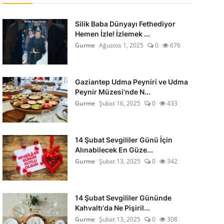
Silik Baba Dünyayı Fethediyor
Hemen İzle! İzlemek ...
Gurme
Ağustos 1, 2025
0
676
Gaziantep Udma Peyniri ve Udma
Peynir Müzesi'nde N...
Gurme
Şubat 16, 2025
0
433
14 Şubat Sevgililer Günü İçin
Alınabilecek En Güze...
Gurme
Şubat 13, 2025
0
342
14 Şubat Sevgililer Gününde
Kahvaltı'da Ne Pişiril...
Gurme
Şubat 13, 2025
0
308