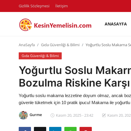
Gizlilik Sözleşmesi
İletişim
ANASAYFA
AnaSayfa
AnaSayfa
Gıda Güvenliği & Bilimi
Yoğurtlu Soslu Makarna Se
Gizlilik Sözleşmesi
Gıda Güvenliği & Bilimi
Rüya Tabirleri
Yoğurtlu Soslu Makarn
Diyet & Sağlıklı Beslenme
Bozulma Riskine Karşı
İletişim
Yoğurtlu soslu makarna lezzetine doyum olmaz, ancak bozul
Şehirler
güvenle tüketmek için 10 pratik ipucu! Makarna ile yoğurt
Helal Gıda & Dini Hükümler
Gurme
Kasım 20, 2025 - 23:42
Kasım 20, 202
Gıda Güvenliği & Bilimi