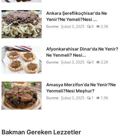
Ankara Şereflikoçhisar'da Ne
Yenir?Ne Yemeli?Nesi ...
Gurme
Şubat 3, 2025
0
2.3K
Afyonkarahisar Dinar'da Ne Yenir?
Ne Yenmeli? Nesi...
Gurme
Şubat 3, 2025
0
2.2K
Amasya Merzifon'da Ne Yenir?Ne
Yenmeli?Nesi Meşhur?
Gurme
Şubat 3, 2025
1
1.9K
Bakman Gereken Lezzetler