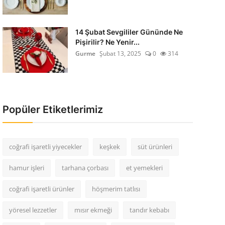
14 Şubat Sevgililer Gününde Ne
Pişirilir? Ne Yenir...
Gurme
Şubat 13, 2025
0
314
Popüler Etiketlerimiz
coğrafi işaretli yiyecekler
keşkek
süt ürünleri
hamur işleri
tarhana çorbası
et yemekleri
coğrafi işaretli ürünler
höşmerim tatlısı
yöresel lezzetler
mısır ekmeği
tandır kebabı