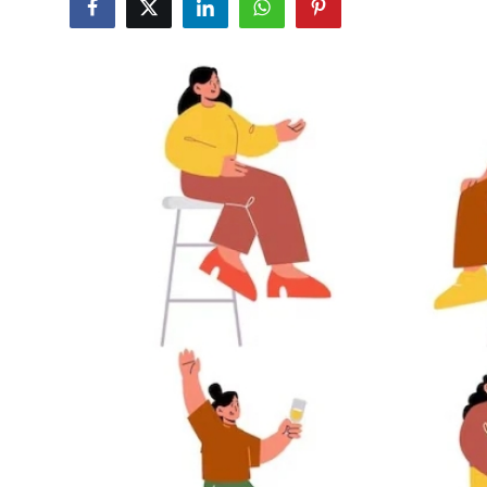
Kalori & Diyet Rehberi
Mutfak Püf Noktaları & İpuçları
Mekan & Lezzet Rotaları
Temel Gıda ve Ürün Rehberleri
İçecek Kültürü & Barista
Yöresel Tarifler & Ev Yemekleri
Gıda Güvenliği & Sağlık
İçecek Kültürü & Rehberleri
Popüler Kültür & Mutfak Tarihi
Mutfak Temizliği & Pratik Bilgiler