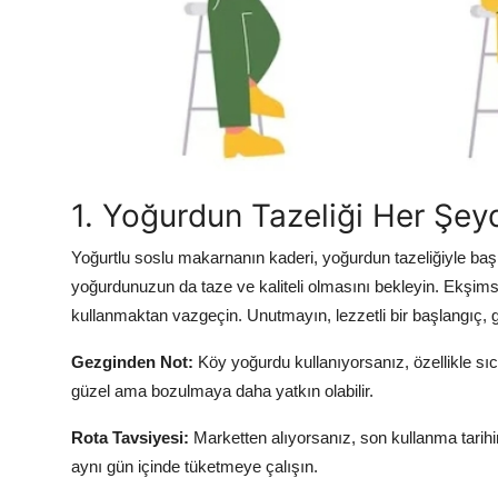
Anne & Bebek Beslenmesi
Mutfak Sırları & Teknikler
Gıda Sözlüğü & Nedir?
Yemek Tarifleri & Menüler
1. Yoğurdun Tazeliği Her Şeyd
Yoğurtlu soslu makarnanın kaderi, yoğurdun tazeliğiyle başla
yoğurdunuzun da taze ve kaliteli olmasını bekleyin. Ekşimsi
kullanmaktan vazgeçin. Unutmayın, lezzetli bir başlangıç, g
Gezginden Not:
Köy yoğurdu kullanıyorsanız, özellikle sı
güzel ama bozulmaya daha yatkın olabilir.
Rota Tavsiyesi:
Marketten alıyorsanız, son kullanma tarihi
aynı gün içinde tüketmeye çalışın.