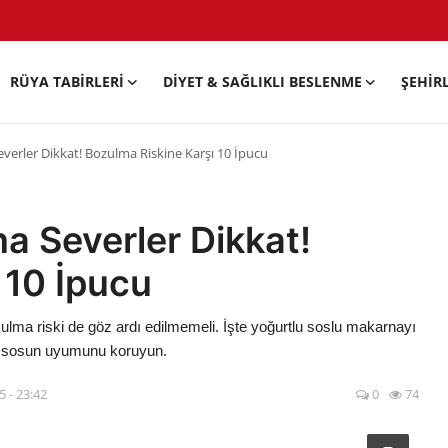
RÜYA TABIRLERI
DIYET & SAĞLIKLI BESLENME
ŞEHIR
verler Dikkat! Bozulma Riskine Karşı 10 İpucu
a Severler Dikkat!
 10 İpucu
ma riski de göz ardı edilmemeli. İşte yoğurtlu soslu makarnayı
lu sosun uyumunu koruyun.
5 - 23:42
0
74