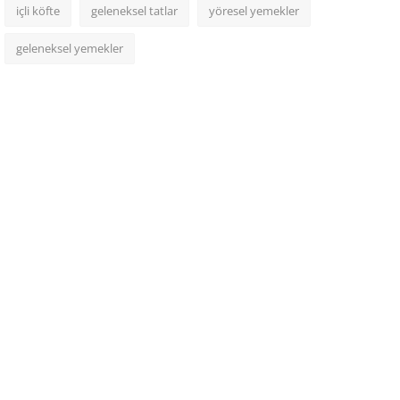
içli köfte
geleneksel tatlar
yöresel yemekler
geleneksel yemekler