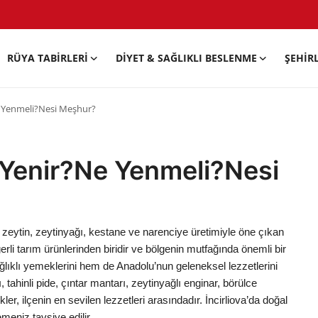
RÜYA TABIRLERI
DIYET & SAĞLIKLI BESLENME
ŞEHIR
e Yenmeli?Nesi Meşhur?
e Yenir?Ne Yenmeli?Nesi
ir, zeytin, zeytinyağı, kestane ve narenciye üretimiyle öne çıkan
eğerli tarım ürünlerinden biridir ve bölgenin mutfağında önemli bir
ağlıklı yemeklerini hem de Anadolu’nun geleneksel lezzetlerini
ı, tahinli pide, çıntar mantarı, zeytinyağlı enginar, börülce
r, ilçenin en sevilen lezzetleri arasındadır. İncirliova’da doğal
eniz tavsiye edilir.