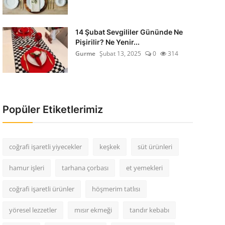
14 Şubat Sevgililer Gününde Ne
Pişirilir? Ne Yenir...
Gurme
Şubat 13, 2025
0
314
Popüler Etiketlerimiz
coğrafi işaretli yiyecekler
keşkek
süt ürünleri
hamur işleri
tarhana çorbası
et yemekleri
coğrafi işaretli ürünler
höşmerim tatlısı
yöresel lezzetler
mısır ekmeği
tandır kebabı