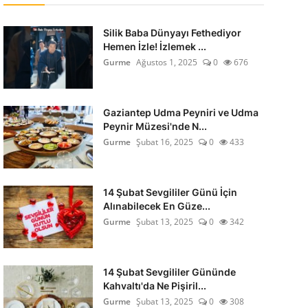
Silik Baba Dünyayı Fethediyor
Hemen İzle! İzlemek ...
Gurme
Ağustos 1, 2025
0
676
Gaziantep Udma Peyniri ve Udma
Peynir Müzesi'nde N...
Gurme
Şubat 16, 2025
0
433
14 Şubat Sevgililer Günü İçin
Alınabilecek En Güze...
Gurme
Şubat 13, 2025
0
342
14 Şubat Sevgililer Gününde
Kahvaltı'da Ne Pişiril...
Gurme
Şubat 13, 2025
0
308