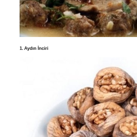
Anne & Bebek Beslenmesi
Mutfak Sırları & Teknikler
Gıda Sözlüğü & Nedir?
Yemek Tarifleri & Menüler
1. Aydın İnciri