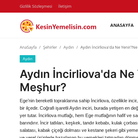
Gizlilik Sözleşmesi
İletişim
ANASAYFA
AnaSayfa
AnaSayfa
Şehirler
Aydın
Aydın İncirliova'da Ne Yenir?N
Gizlilik Sözleşmesi
Aydın
Rüya Tabirleri
Aydın İncirliova'da N
Diyet & Sağlıklı Beslenme
Meşhur?
İletişim
Ege’nin bereketli topraklarına sahip İncirliova, özellikle inc
Şehirler
bir ilçedir. Coğrafi işaretli Aydın inciri, burada yetişen en d
yer tutar. İncirliova mutfağı, hem Ege mutfağının hafif ve s
Helal Gıda & Dini Hükümler
barındırır. İncir tatlıları, keşkek, tandır kebabı, kulak çorbas
salatası, kabak çiçeği dolması ve kestane şekeri gibi yemekle
Gıda Güvenliği & Bilimi
ve yerel ürünlerle hazırlanan bu yemekleri tatmadan dönmem