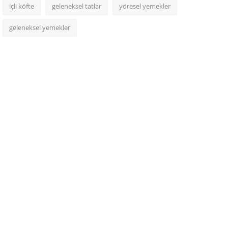
içli köfte
geleneksel tatlar
yöresel yemekler
geleneksel yemekler