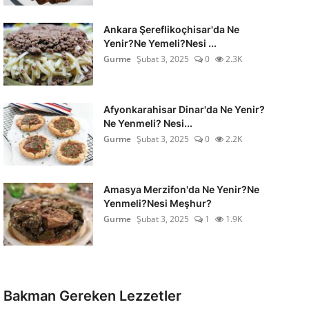
Ankara Şereflikoçhisar'da Ne
Yenir?Ne Yemeli?Nesi ...
Gurme
Şubat 3, 2025
0
2.3K
Afyonkarahisar Dinar'da Ne Yenir?
Ne Yenmeli? Nesi...
Gurme
Şubat 3, 2025
0
2.2K
Amasya Merzifon'da Ne Yenir?Ne
Yenmeli?Nesi Meşhur?
Gurme
Şubat 3, 2025
1
1.9K
Bakman Gereken Lezzetler