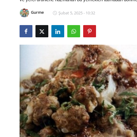
Kalori & Diyet Rehberi
Gurme
Şubat 5, 2025 - 10:32
Mutfak Püf Noktaları & İpuçları
Mekan & Lezzet Rotaları
Temel Gıda ve Ürün Rehberleri
İçecek Kültürü & Barista
Yöresel Tarifler & Ev Yemekleri
Gıda Güvenliği & Sağlık
İçecek Kültürü & Rehberleri
Popüler Kültür & Mutfak Tarihi
Mutfak Temizliği & Pratik Bilgiler