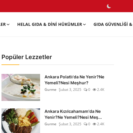
LER
HELAL GIDA & DINI HÜKÜMLER
GIDA GÜVENLIĞI & 
Popüler Lezzetler
Ankara Polatlı'da Ne Yenir?Ne
Yemeli?Nesi Meşhur?
Gurme
Şubat 3, 2025
0
2.4K
Ankara Kızılcahamam'da Ne
Yenir?Ne Yemeli?Nesi Meş...
Gurme
Şubat 3, 2025
0
2.4K