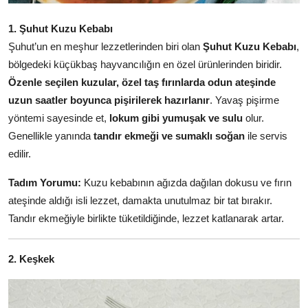
Anne & Bebek Beslenmesi
1. Şuhut Kuzu Kebabı
Mutfak Sırları & Teknikler
Şuhut’un en meşhur lezzetlerinden biri olan
Şuhut Kuzu Kebabı
,
bölgedeki küçükbaş hayvancılığın en özel ürünlerinden biridir.
Gıda Sözlüğü & Nedir?
Özenle seçilen kuzular, özel taş fırınlarda odun ateşinde
uzun saatler boyunca pişirilerek hazırlanır
. Yavaş pişirme
Yemek Tarifleri & Menüler
yöntemi sayesinde et,
lokum gibi yumuşak ve sulu
olur.
Genellikle yanında
tandır ekmeği ve sumaklı soğan
ile servis
edilir.
Tadım Yorumu:
Kuzu kebabının ağızda dağılan dokusu ve fırın
ateşinde aldığı isli lezzet, damakta unutulmaz bir tat bırakır.
Tandır ekmeğiyle birlikte tüketildiğinde, lezzet katlanarak artar.
2. Keşkek