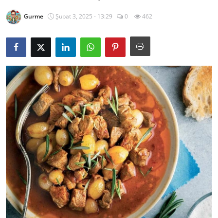
Kalori & Diyet Rehberi
Gurme
Şubat 3, 2025 - 13:29
0
462
Mutfak Püf Noktaları & İpuçları
Mekan & Lezzet Rotaları
Temel Gıda ve Ürün Rehberleri
İçecek Kültürü & Barista
Yöresel Tarifler & Ev Yemekleri
Gıda Güvenliği & Sağlık
İçecek Kültürü & Rehberleri
Popüler Kültür & Mutfak Tarihi
Mutfak Temizliği & Pratik Bilgiler