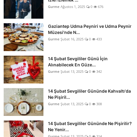
Gurme
Ağustos 1, 2025
0
676
Gaziantep Udma Peyniri ve Udma Peynir
Müzesi'nde N...
Gurme
Şubat 16, 2025
0
433
14 Şubat Sevgililer Günü İçin
Alınabilecek En Güze...
Gurme
Şubat 13, 2025
0
342
14 Şubat Sevgililer Gününde Kahvaltı'da
Ne Pişiril...
Gurme
Şubat 13, 2025
0
308
14 Şubat Sevgililer Gününde Ne Pişirilir?
Ne Yenir...
Gurme
Şubat 13, 2025
0
314