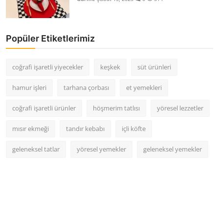
Popüler Etiketlerimiz
coğrafi işaretli yiyecekler
keşkek
süt ürünleri
hamur işleri
tarhana çorbası
et yemekleri
coğrafi işaretli ürünler
höşmerim tatlısı
yöresel lezzetler
mısır ekmeği
tandır kebabı
içli köfte
geleneksel tatlar
yöresel yemekler
geleneksel yemekler