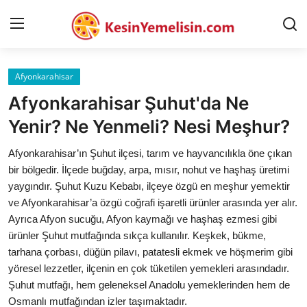
Afyonkarahisar
AnaSayfa
Afyonkarahisar Şuhut'da Ne
Gizlilik Sözleşmesi
Yenir? Ne Yenmeli? Nesi Meşhur?
Rüya Tabirleri
Afyonkarahisar’ın Şuhut ilçesi, tarım ve hayvancılıkla öne çıkan
bir bölgedir. İlçede buğday, arpa, mısır, nohut ve haşhaş üretimi
Diyet & Sağlıklı Beslenme
yaygındır. Şuhut Kuzu Kebabı, ilçeye özgü en meşhur yemektir
ve Afyonkarahisar’a özgü coğrafi işaretli ürünler arasında yer alır.
İletişim
Ayrıca Afyon sucuğu, Afyon kaymağı ve haşhaş ezmesi gibi
ürünler Şuhut mutfağında sıkça kullanılır. Keşkek, bükme,
Şehirler
tarhana çorbası, düğün pilavı, patatesli ekmek ve höşmerim gibi
Helal Gıda & Dini Hükümler
yöresel lezzetler, ilçenin en çok tüketilen yemekleri arasındadır.
Şuhut mutfağı, hem geleneksel Anadolu yemeklerinden hem de
Gıda Güvenliği & Bilimi
Osmanlı mutfağından izler taşımaktadır.