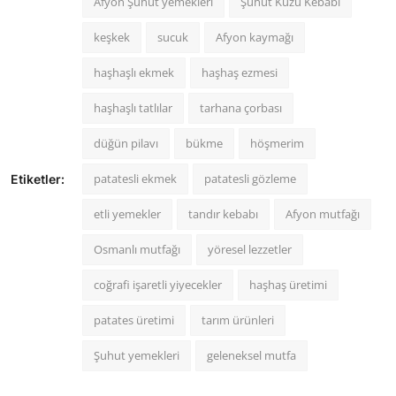
Afyon Şuhut yemekleri
Şuhut Kuzu Kebabı
keşkek
sucuk
Afyon kaymağı
haşhaşlı ekmek
haşhaş ezmesi
haşhaşlı tatlılar
tarhana çorbası
düğün pilavı
bükme
höşmerim
patatesli ekmek
patatesli gözleme
Etiketler:
etli yemekler
tandır kebabı
Afyon mutfağı
Osmanlı mutfağı
yöresel lezzetler
coğrafi işaretli yiyecekler
haşhaş üretimi
patates üretimi
tarım ürünleri
Şuhut yemekleri
geleneksel mutfa