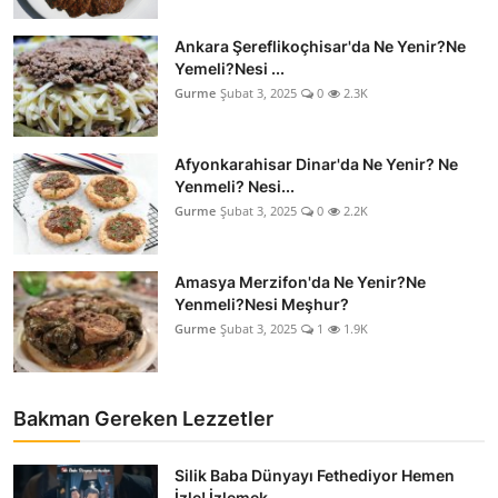
Ankara Şereflikoçhisar'da Ne Yenir?Ne
Yemeli?Nesi ...
Gurme
Şubat 3, 2025
0
2.3K
Afyonkarahisar Dinar'da Ne Yenir? Ne
Yenmeli? Nesi...
Gurme
Şubat 3, 2025
0
2.2K
Amasya Merzifon'da Ne Yenir?Ne
Yenmeli?Nesi Meşhur?
Gurme
Şubat 3, 2025
1
1.9K
Bakman Gereken Lezzetler
Silik Baba Dünyayı Fethediyor Hemen
İzle! İzlemek ...