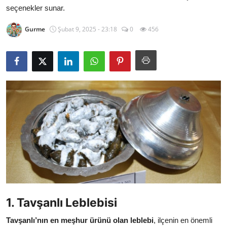
seçenekler sunar.
Kalori & Diyet Rehberi
Gurme
Şubat 9, 2025 - 23:18
0
456
Mutfak Püf Noktaları & İpuçları
Mekan & Lezzet Rotaları
Temel Gıda ve Ürün Rehberleri
İçecek Kültürü & Barista
Yöresel Tarifler & Ev Yemekleri
Gıda Güvenliği & Sağlık
İçecek Kültürü & Rehberleri
Popüler Kültür & Mutfak Tarihi
1. Tavşanlı Leblebisi
Mutfak Temizliği & Pratik Bilgiler
Tavşanlı’nın en meşhur ürünü olan leblebi
, ilçenin en önemli