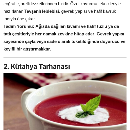
coğrafi işaretli lezzetlerinden biridir. Özel kavurma teknikleriyle
Anne & Bebek Beslenmesi
hazırlanan
Tavşanlı leblebisi
, gevrek yapısı ve hafif kavruk
tadıyla öne çıkar.
Mutfak Sırları & Teknikler
Tadım Yorumu:
Ağızda dağılan kıvamı ve hafif tuzlu ya da
Gıda Sözlüğü & Nedir?
tatlı çeşitleriyle her damak zevkine hitap eder
.
Gevrek yapısı
sayesinde çayla veya sade olarak tüketildiğinde doyurucu ve
Yemek Tarifleri & Menüler
keyifli bir atıştırmalıktır
.
2. Kütahya Tarhanası