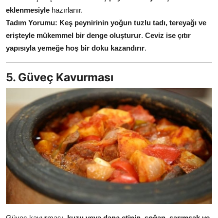
eklenmesiyle
hazırlanır.
Tadım Yorumu:
Keş peynirinin yoğun tuzlu tadı, tereyağı ve
erişteyle mükemmel bir denge oluşturur
.
Ceviz ise çıtır
yapısıyla yemeğe hoş bir doku kazandırır
.
5. Güveç Kavurması
Güveç kavurması,
kuzu veya dana etinin, soğan, sarımsak ve