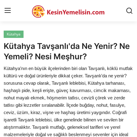
Kütahya
AnaSayfa
Kütahya Tavşanlı'da Ne Yenir? Ne
Gizlilik Sözleşmesi
Yemeli? Nesi Meşhur?
Rüya Tabirleri
Kütahya’nın en büyük ilçelerinden biri olan Tavşanlı, köklü mutfak
kültürü ve doğal ürünleriyle dikkat çeker. Tavşanlı’da ne yenir?
Diyet & Sağlıklı Beslenme
sorusuna cevap olarak, Tavşanlı leblebisi, Kütahya tarhanası,
haşhaşlı pide, keşli erişte, güveç kavurması, cimcik makarnası,
İletişim
nohut mayalı ekmek, höşmerim tatlısı, cevizli çörek ve zerde
tatlısı gibi lezzetler sıralanabilir. İlçede buğday, nohut, fasulye,
Şehirler
ceviz, üzüm, kiraz, vişne ve haşhaş üretimi yaygındır. Coğrafi
Helal Gıda & Dini Hükümler
işaretli Tavşanlı leblebisi, ülke genelinde bilinen ve sevilen bir
atıştırmalıktır. Tavşanlı mutfağı, geleneksel tarifleri ve yerel
Gıda Güvenliği & Bilimi
malzemeleriyle doğal ve sağlıklı beslenmeyi sevenler için ideal