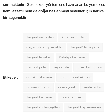
sunmaktadır
. Geleneksel yöntemlerle hazırlanan bu yemekler,
hem lezzetli hem de doğal beslenmeyi sevenler için harika
bir seçenektir
.
Tavşanlı yemekleri
Kütahya mutfağı
coğrafi işaretli yiyecekler
Tavşanlı’da ne yenir
Tavşanlı leblebisi
Kütahya tarhanası
haşhaşlı pide
keşli erişte
güveç kavurması
cimcik makarnası
nohut mayalı ekmek
Etiketler:
höşmerim tatlısı
cevizli çörek
zerde tatlısı
Tavşanlı tarhanası
Tavşanlı güveci
Tavşanlı çorba çeşitleri
Tavşanlı köy yemekleri