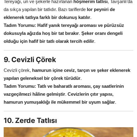
Tereyağı, un ve şekerle hazırlanan
höşmerim tatlısı
, Tavşanlı’da
da sıkça yapılan bir tatlıdır. Bazı tariflerde
lor peyniri de
eklenerek tatlıya farklı bir dokunuş katılır
.
Tadım Yorumu:
Hafif yanık tereyağı aroması ve pürüzsüz
dokusuyla ağızda hoş bir tat bırakır
.
Şeker oranı dengeli
olduğu için hafif bir tatlı olarak tercih edilir
.
9. Cevizli Çörek
Cevizli çörek,
hamurun içine ceviz, tarçın ve şeker eklenerek
yapılan geleneksel bir çörek türüdür
.
Tadım Yorumu:
Tatlı ve baharatlı aroması, çay saatlerinin
vazgeçilmezi hâline gelmiştir
.
Cevizlerin çıtır yapısı,
hamurun yumuşaklığı ile mükemmel bir uyum sağlar
.
10. Zerde Tatlısı