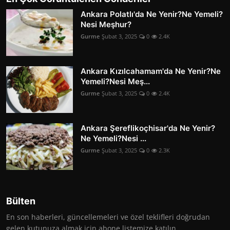
Ankara Polatlı'da Ne Yenir?Ne Yemeli?
Nesi Meşhur?
Gurme
Şubat 3, 2025
0
2.4K
Ankara Kızılcahamam'da Ne Yenir?Ne
Yemeli?Nesi Meş...
Gurme
Şubat 3, 2025
0
2.4K
Ankara Şereflikoçhisar'da Ne Yenir?
Ne Yemeli?Nesi ...
Gurme
Şubat 3, 2025
0
2.3K
Bülten
En son haberleri, güncellemeleri ve özel teklifleri doğrudan
gelen kutunuza almak için abone listemize katılın