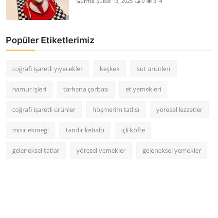
Gurme
Şubat 13, 2025
0
314
Popüler Etiketlerimiz
coğrafi işaretli yiyecekler
keşkek
süt ürünleri
hamur işleri
tarhana çorbası
et yemekleri
coğrafi işaretli ürünler
höşmerim tatlısı
yöresel lezzetler
mısır ekmeği
tandır kebabı
içli köfte
geleneksel tatlar
yöresel yemekler
geleneksel yemekler