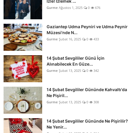
İzle! İzlemek ...
Gurme
Ağustos 1, 2025
0
676
Gaziantep Udma Peyniri ve Udma Peynir
Müzesi'nde N...
Gurme
Şubat 16, 2025
0
433
14 Şubat Sevgililer Günü İçin
Alınabilecek En Güze...
Gurme
Şubat 13, 2025
0
342
14 Şubat Sevgililer Gününde Kahvaltı'da
Ne Pişiril...
Gurme
Şubat 13, 2025
0
308
14 Şubat Sevgililer Gününde Ne Pişirilir?
Ne Yenir...