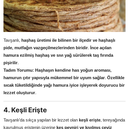
Tavşanlı,
haşhaş üretimi ile bilinen bir ilçedir ve haşhaşlı
pide, mutfağın vazgeçilmezlerinden biridir
.
İnce açılan
hamura ezilmiş haşhaş ve sıvı yağ sürülerek taş fırında
pişirilir
.
Tadım Yorumu:
Haşhaşın kendine has yoğun aroması,
hamurun çıtır yapısıyla mükemmel bir uyum sağlar
.
Özellikle
sıcak tüketildiğinde yağı hamura iyice işleyerek doyurucu bir
lezzet oluşturur
.
4. Keşli Erişte
Tavşanlı’da sıkça yapılan bir lezzet olan
keşli erişte
, tereyağında
kavrulmuş eriştenin üzerine
keş peyniri ve kıyılmış ceviz