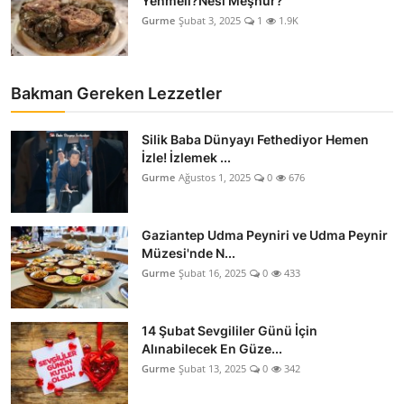
Yenmeli?Nesi Meşhur?
Gurme
Şubat 3, 2025
1
1.9K
Bakman Gereken Lezzetler
Silik Baba Dünyayı Fethediyor Hemen
İzle! İzlemek ...
Gurme
Ağustos 1, 2025
0
676
Gaziantep Udma Peyniri ve Udma Peynir
Müzesi'nde N...
Gurme
Şubat 16, 2025
0
433
14 Şubat Sevgililer Günü İçin
Alınabilecek En Güze...
Gurme
Şubat 13, 2025
0
342