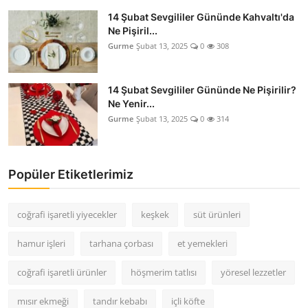
14 Şubat Sevgililer Gününde Kahvaltı'da
Ne Pişiril...
Gurme
Şubat 13, 2025
0
308
14 Şubat Sevgililer Gününde Ne Pişirilir?
Ne Yenir...
Gurme
Şubat 13, 2025
0
314
Popüler Etiketlerimiz
coğrafi işaretli yiyecekler
keşkek
süt ürünleri
hamur işleri
tarhana çorbası
et yemekleri
coğrafi işaretli ürünler
höşmerim tatlısı
yöresel lezzetler
mısır ekmeği
tandır kebabı
içli köfte