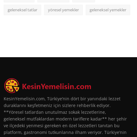
geleneksel tatlar
yöresel yemekler
geleneksel yemekler
KesinYemelisin.com, Türkiye’nin dört bir yanındaki lezzet
duraklarını keşfetmeniz için sizlere rehberlik ediyor.
**Yöresel tatlardan unutulmaz sokak lezzetlerine,
geleneksel mutfaklardan modern tariflere kadar** her şehir
ve ilçedeki yenmesi gereken en özel lezzetleri tanıtan bu
platform, gastronomi tutkunlarına ilham veriyor. Türkiye’nin