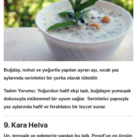
Buğday, nohut ve yoğurtla yapılan ayran aşı, sıcak yaz
aylarında serinletici bir çorba olarak tüketilir
.
Tadım Yorumu:
Yoğurdun hafif ekşi tadı, buğdayın yumuşak
dokusuyla mükemmel bir uyum sağlar
.
Serinletici yapısıyla
yaz aylarında hafif ve ferahlatıcı bir lezzet sunar
.
9. Kara Helva
Un, tereyağı ve pekmezle yapılan bu tatlı, Posof’un en özgün