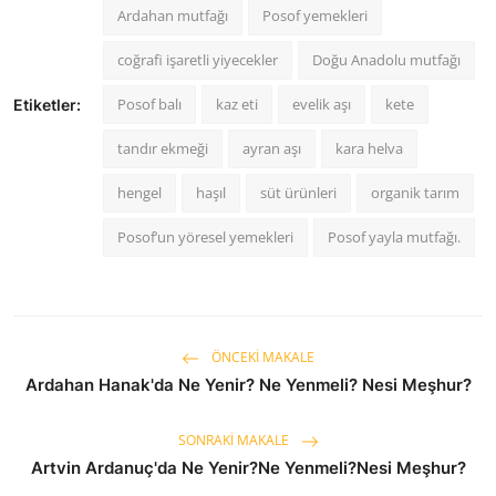
Ardahan mutfağı
Posof yemekleri
coğrafi işaretli yiyecekler
Doğu Anadolu mutfağı
Posof balı
kaz eti
evelik aşı
kete
Etiketler:
tandır ekmeği
ayran aşı
kara helva
hengel
haşıl
süt ürünleri
organik tarım
Posof’un yöresel yemekleri
Posof yayla mutfağı.
ÖNCEKI MAKALE
Ardahan Hanak'da Ne Yenir? Ne Yenmeli? Nesi Meşhur?
SONRAKI MAKALE
Artvin Ardanuç'da Ne Yenir?Ne Yenmeli?Nesi Meşhur?