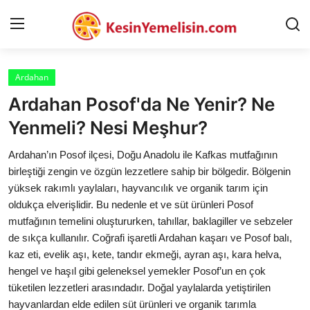
Ardahan
AnaSayfa
Ardahan Posof'da Ne Yenir? Ne
Gizlilik Sözleşmesi
Yenmeli? Nesi Meşhur?
Rüya Tabirleri
Ardahan’ın Posof ilçesi, Doğu Anadolu ile Kafkas mutfağının
birleştiği zengin ve özgün lezzetlere sahip bir bölgedir. Bölgenin
Diyet & Sağlıklı Beslenme
yüksek rakımlı yaylaları, hayvancılık ve organik tarım için
oldukça elverişlidir. Bu nedenle et ve süt ürünleri Posof
İletişim
mutfağının temelini oluştururken, tahıllar, baklagiller ve sebzeler
de sıkça kullanılır. Coğrafi işaretli Ardahan kaşarı ve Posof balı,
Şehirler
kaz eti, evelik aşı, kete, tandır ekmeği, ayran aşı, kara helva,
Helal Gıda & Dini Hükümler
hengel ve haşıl gibi geleneksel yemekler Posof’un en çok
tüketilen lezzetleri arasındadır. Doğal yaylalarda yetiştirilen
Gıda Güvenliği & Bilimi
hayvanlardan elde edilen süt ürünleri ve organik tarımla