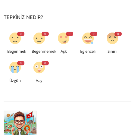
TEPKINIZ NEDIR?
0
0
0
0
0
Beğenmek
Beğenmemek
Aşk
Eğlenceli
Sinirli
0
0
Üzgün
Vay