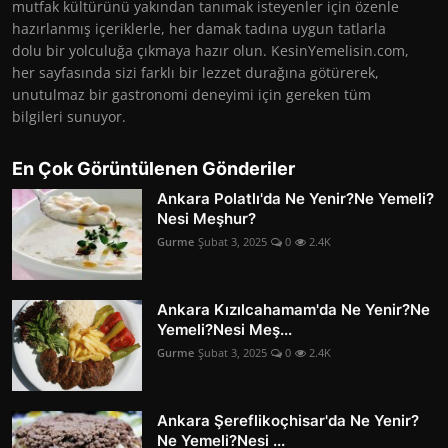
mutfak kültürünü yakından tanımak isteyenler için özenle
hazırlanmış içeriklerle, her damak tadına uygun tatlarla
dolu bir yolculuğa çıkmaya hazır olun. KesinYemelisin.com,
her sayfasında sizi farklı bir lezzet durağına götürerek,
unutulmaz bir gastronomi deneyimi için gereken tüm
bilgileri sunuyor.
En Çok Görüntülenen Gönderiler
Ankara Polatlı'da Ne Yenir?Ne Yemeli?
Nesi Meşhur?
Gurme
Şubat 3, 2025
0
2.4K
Ankara Kızılcahamam'da Ne Yenir?Ne
Yemeli?Nesi Meş...
Gurme
Şubat 3, 2025
0
2.4K
Ankara Şereflikoçhisar'da Ne Yenir?
Ne Yemeli?Nesi ...