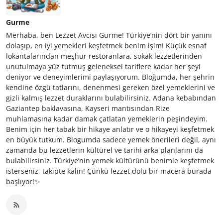
Gurme
Merhaba, ben Lezzet Avcısı Gurme! Türkiye’nin dört bir yanını
dolaşıp, en iyi yemekleri keşfetmek benim işim! Küçük esnaf
lokantalarından meşhur restoranlara, sokak lezzetlerinden
unutulmaya yüz tutmuş geleneksel tariflere kadar her şeyi
deniyor ve deneyimlerimi paylaşıyorum. Bloğumda, her şehrin
kendine özgü tatlarını, denenmesi gereken özel yemeklerini ve
gizli kalmış lezzet duraklarını bulabilirsiniz. Adana kebabından
Gaziantep baklavasına, Kayseri mantısından Rize
muhlamasına kadar damak çatlatan yemeklerin peşindeyim.
Benim için her tabak bir hikaye anlatır ve o hikayeyi keşfetmek
en büyük tutkum. Blogumda sadece yemek önerileri değil, aynı
zamanda bu lezzetlerin kültürel ve tarihi arka planlarını da
bulabilirsiniz. Türkiye’nin yemek kültürünü benimle keşfetmek
isterseniz, takipte kalın! Çünkü lezzet dolu bir macera burada
başlıyor!✨