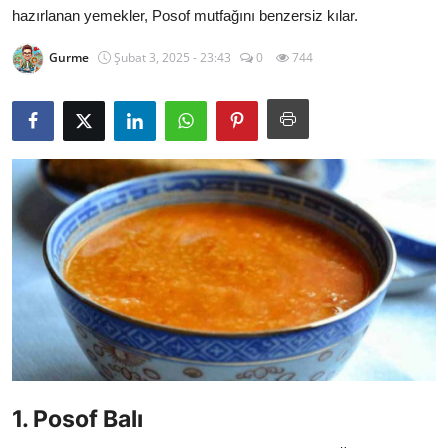
hazırlanan yemekler, Posof mutfağını benzersiz kılar.
Kalori & Diyet Rehberi
Gurme
Şubat 3, 2025 - 23:43
0
744
Mutfak Püf Noktaları & İpuçları
Mekan & Lezzet Rotaları
Temel Gıda ve Ürün Rehberleri
İçecek Kültürü & Barista
Yöresel Tarifler & Ev Yemekleri
Gıda Güvenliği & Sağlık
İçecek Kültürü & Rehberleri
Popüler Kültür & Mutfak Tarihi
1. Posof Balı
Mutfak Temizliği & Pratik Bilgiler