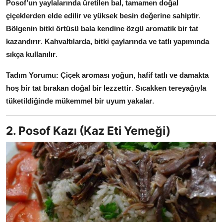
Posof’un yaylalarında üretilen bal, tamamen doğal
Anne & Bebek Beslenmesi
çiçeklerden elde edilir ve yüksek besin değerine sahiptir
.
Bölgenin bitki örtüsü bala kendine özgü aromatik bir tat
Mutfak Sırları & Teknikler
kazandırır
.
Kahvaltılarda, bitki çaylarında ve tatlı yapımında
sıkça kullanılır
.
Gıda Sözlüğü & Nedir?
Tadım Yorumu:
Çiçek aroması yoğun, hafif tatlı ve damakta
Yemek Tarifleri & Menüler
hoş bir tat bırakan doğal bir lezzettir
.
Sıcakken tereyağıyla
tüketildiğinde mükemmel bir uyum yakalar
.
2. Posof Kazı (Kaz Eti Yemeği)