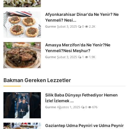
Afyonkarahisar Dinar'da Ne Yenir? Ne
Yenmeli? Nesi...
Gurme
Şubat 3, 2025
0
2.2K
Amasya Merzifon'da Ne Yenir?Ne
Yenmeli?Nesi Meşhur?
Gurme
Şubat 3, 2025
1
1.9K
Bakman Gereken Lezzetler
Silik Baba Dünyayı Fethediyor Hemen
İzle! İzlemek ...
Gurme
Ağustos 1, 2025
0
676
Gaziantep Udma Peyniri ve Udma Peynir