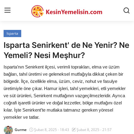
Isparta
AnaSayfa
Isparta Senirkent' de Ne Yenir? Ne
Gizlilik Sözleşmesi
Yemeli? Nesi Meşhur?
Rüya Tabirleri
Isparta’nın Senirkent ilçesi, verimli toprakları, elma ve üzüm
bağları, tahıl üretimi ve geleneksel mutfağıyla dikkat çeken bir
Diyet & Sağlıklı Beslenme
bölgedir. İlçe, özellikle elma, üzüm, ceviz, nohut ve fasulye
üretimiyle öne çıkar. Hamur işleri, tahıl yemekleri, etli yemekler
İletişim
ve süt ürünleri, Senirkent mutfağının vazgeçilmezleridir. Ayrıca
coğrafi işaretli ürünler ve doğal lezzetler, bölge mutfağını özel
Şehirler
kılar. İşte Senirkent’te mutlaka tatmanız gereken yöresel
Helal Gıda & Dini Hükümler
yemekler ve tatlar.
Gıda Güvenliği & Bilimi
Gurme
Şubat 8, 2025 - 18:43
Şubat 8, 2025 - 21:57