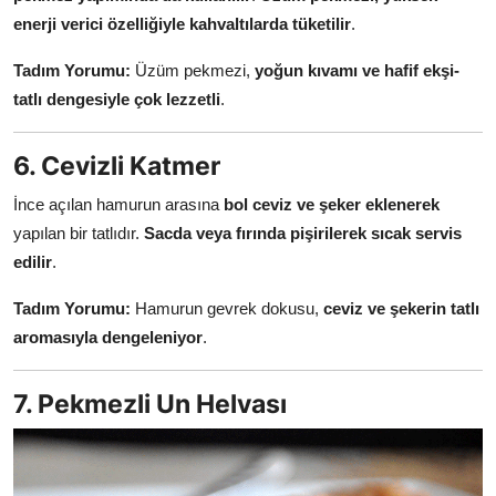
enerji verici özelliğiyle kahvaltılarda tüketilir
.
Tadım Yorumu:
Üzüm pekmezi,
yoğun kıvamı ve hafif ekşi-
tatlı dengesiyle çok lezzetli
.
6. Cevizli Katmer
İnce açılan hamurun arasına
bol ceviz ve şeker eklenerek
yapılan bir tatlıdır.
Sacda veya fırında pişirilerek sıcak servis
edilir
.
Tadım Yorumu:
Hamurun gevrek dokusu,
ceviz ve şekerin tatlı
aromasıyla dengeleniyor
.
7. Pekmezli Un Helvası