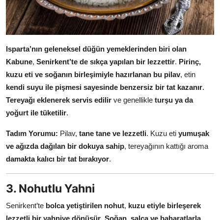
Isparta’nın geleneksel düğün yemeklerinden biri olan
Kabune
,
Senirkent’te de sıkça yapılan bir lezzettir
.
Pirinç,
kuzu eti ve soğanın birleşimiyle hazırlanan bu pilav
, etin
kendi suyu ile pişmesi sayesinde benzersiz bir tat kazanır
.
Tereyağı eklenerek servis edilir
ve genellikle
turşu ya da
yoğurt ile tüketilir
.
Tadım Yorumu:
Pilav,
tane tane ve lezzetli
. Kuzu eti
yumuşak
ve ağızda dağılan bir dokuya sahip
, tereyağının kattığı aroma
damakta kalıcı bir tat bırakıyor
.
3. Nohutlu Yahni
Senirkent’te
bolca yetiştirilen nohut
,
kuzu etiyle birleşerek
lezzetli bir yahniye dönüşür
.
Soğan, salça ve baharatlarla