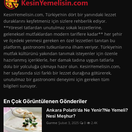
KesinYemelisin.com, Türkiye’nin dört bir yanındaki lezzet
duraklarını keşfetmeniz için sizlere rehberlik ediyor.
**Yöresel tatlardan unutulmaz sokak lezzetlerine,
geleneksel mutfaklardan modern tariflere kadar** her şehir
ve ilçedeki yenmesi gereken en özel lezzetleri tanıtan bu
platform, gastronomi tutkunlarına ilham veriyor. Türkiye’nin
mutfak kültürünü yakından tanımak isteyenler için özenle
hazırlanmış içeriklerle, her damak tadına uygun tatlarla
dolu bir yolculuğa çıkmaya hazır olun. KesinYemelisin.com,
her sayfasında sizi farklı bir lezzet durağına götürerek,
unutulmaz bir gastronomi deneyimi için gereken tüm
bilgileri sunuyor.
En Çok Görüntülenen Gönderiler
Ankara Polatlı'da Ne Yenir?Ne Yemeli?
Nesi Meşhur?
Gurme
Şubat 3, 2025
0
2.4K