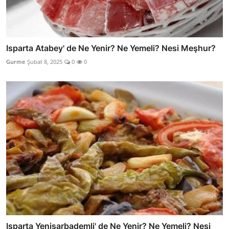
Isparta Atabey' de Ne Yenir? Ne Yemeli? Nesi Meşhur?
Gurme
Şubat 8, 2025
0
0
Isparta Yenişarbademli' de Ne Yenir? Ne Yemeli? Nesi