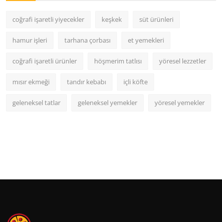
coğrafi işaretli yiyecekler
keşkek
süt ürünleri
hamur işleri
tarhana çorbası
et yemekleri
coğrafi işaretli ürünler
höşmerim tatlısı
yöresel lezzetler
mısır ekmeği
tandır kebabı
içli köfte
geleneksel tatlar
geleneksel yemekler
yöresel yemekler