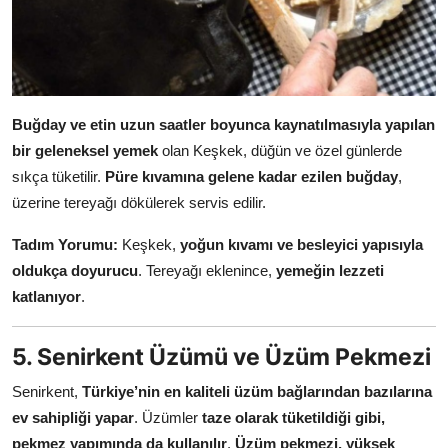
Buğday ve etin uzun saatler boyunca kaynatılmasıyla yapılan
bir geleneksel yemek
olan Keşkek, düğün ve özel günlerde
sıkça tüketilir.
Püre kıvamına gelene kadar ezilen buğday
,
üzerine tereyağı dökülerek servis edilir.
Tadım Yorumu:
Keşkek,
yoğun kıvamı ve besleyici yapısıyla
oldukça doyurucu
. Tereyağı eklenince,
yemeğin lezzeti
katlanıyor
.
5. Senirkent Üzümü ve Üzüm Pekmezi
Senirkent,
Türkiye’nin en kaliteli üzüm bağlarından bazılarına
ev sahipliği yapar
. Üzümler
taze olarak tüketildiği gibi,
pekmez yapımında da kullanılır
.
Üzüm pekmezi, yüksek