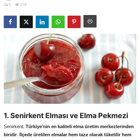
0
258
Kalori & Diyet Rehberi
Mutfak Püf Noktaları & İpuçları
Mekan & Lezzet Rotaları
Temel Gıda ve Ürün Rehberleri
İçecek Kültürü & Barista
Yöresel Tarifler & Ev Yemekleri
Gıda Güvenliği & Sağlık
İçecek Kültürü & Rehberleri
1. Senirkent Elması ve Elma Pekmezi
Popüler Kültür & Mutfak Tarihi
Senirkent,
Türkiye’nin en kaliteli elma üretim merkezlerinden
Mutfak Temizliği & Pratik Bilgiler
biridir
.
İlçede üretilen elmalar hem taze olarak tüketilir hem