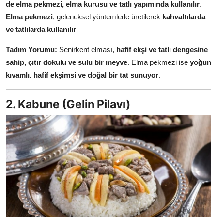
de elma pekmezi, elma kurusu ve tatlı yapımında kullanılır
.
Anne & Bebek Beslenmesi
Elma pekmezi
, geleneksel yöntemlerle üretilerek
kahvaltılarda
ve tatlılarda kullanılır
.
Mutfak Sırları & Teknikler
Tadım Yorumu:
Senirkent elması,
hafif ekşi ve tatlı dengesine
Gıda Sözlüğü & Nedir?
sahip, çıtır dokulu ve sulu bir meyve
. Elma pekmezi ise
yoğun
Yemek Tarifleri & Menüler
kıvamlı, hafif ekşimsi ve doğal bir tat sunuyor
.
2. Kabune (Gelin Pilavı)