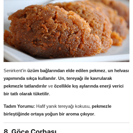
Senirkent’in
üzüm bağlarından elde edilen pekmez
,
un helvası
yapımında sıkça kullanılır
.
Un, tereyağı ile kavrularak
pekmezle tatlandırılır
ve
özellikle kış aylarında enerji verici
bir tatlı olarak tüketilir
.
Tadım Yorumu:
Hafif yanık tereyağı kokusu,
pekmezle
birleştiğinde ortaya yoğun bir aroma çıkıyor
.
8. Göce Çorbası