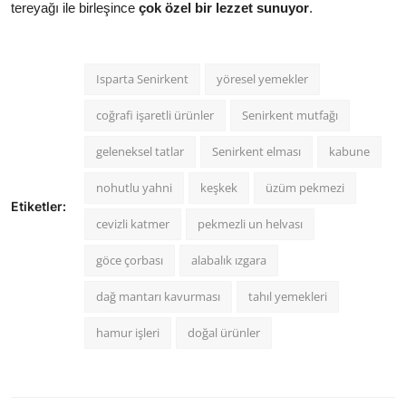
tereyağı ile birleşince
çok özel bir lezzet sunuyor
.
Isparta Senirkent
yöresel yemekler
coğrafi işaretli ürünler
Senirkent mutfağı
geleneksel tatlar
Senirkent elması
kabune
nohutlu yahni
keşkek
üzüm pekmezi
Etiketler:
cevizli katmer
pekmezli un helvası
göce çorbası
alabalık ızgara
dağ mantarı kavurması
tahıl yemekleri
hamur işleri
doğal ürünler