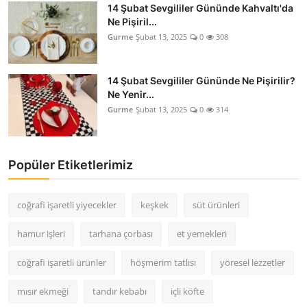
14 Şubat Sevgililer Gününde Kahvaltı'da
Ne Pişiril...
Gurme
Şubat 13, 2025
0
308
14 Şubat Sevgililer Gününde Ne Pişirilir?
Ne Yenir...
Gurme
Şubat 13, 2025
0
314
Popüler Etiketlerimiz
coğrafi işaretli yiyecekler
keşkek
süt ürünleri
hamur işleri
tarhana çorbası
et yemekleri
coğrafi işaretli ürünler
höşmerim tatlısı
yöresel lezzetler
mısır ekmeği
tandır kebabı
içli köfte