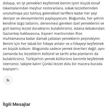
dolaşıp, en iyi yemekleri keşfetmek benim işim! Küçük esnaf
lokantalarından meşhur restoranlara, sokak lezzetlerinden
unutulmaya yüz tutmuş geleneksel tariflere kadar her şeyi
deniyor ve deneyimlerimi paylaşıyorum. Bloğumda, her şehrin
kendine özgü tatlarını, denenmesi gereken özel yemeklerini ve
gizli kalmış lezzet duraklarını bulabilirsiniz. Adana kebabından
Gaziantep baklavasına, Kayseri mantısından Rize
muhlamasına kadar damak çatlatan yemeklerin peşindeyim.
Benim için her tabak bir hikaye anlatır ve o hikayeyi keşfetmek
en büyük tutkum. Blogumda sadece yemek önerileri değil, aynı
zamanda bu lezzetlerin kültürel ve tarihi arka planlarını da
bulabilirsiniz. Türkiye’nin yemek kültürünü benimle keşfetmek
isterseniz, takipte kalın! Çünkü lezzet dolu bir macera burada
başlıyor!✨
İlgili Mesajlar