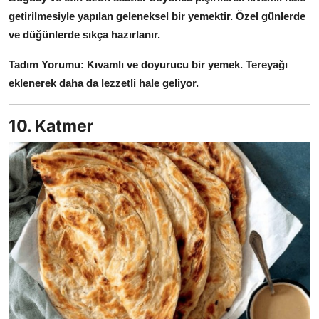
getirilmesiyle yapılan geleneksel bir yemektir.
Özel günlerde
ve düğünlerde sıkça hazırlanır.
Tadım Yorumu:
Kıvamlı ve doyurucu bir yemek.
Tereyağı
eklenerek daha da lezzetli hale geliyor.
10. Katmer