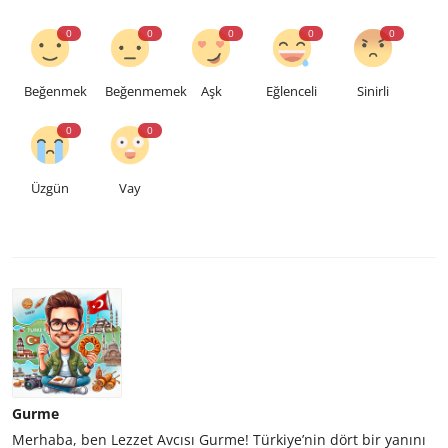
0
0
0
0
0
Beğenmek
Beğenmemek
Aşk
Eğlenceli
Sinirli
0
0
Üzgün
Vay
Gurme
Merhaba, ben Lezzet Avcısı Gurme! Türkiye’nin dört bir yanını