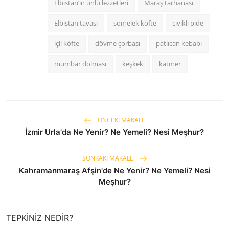
Elbistan’ın ünlü lezzetleri
Maraş tarhanası
Elbistan tavası
sömelek köfte
cıvıklı pide
içli köfte
dövme çorbası
patlıcan kebabı
mumbar dolması
keşkek
katmer
ÖNCEKI MAKALE
İzmir Urla'da Ne Yenir? Ne Yemeli? Nesi Meşhur?
SONRAKI MAKALE
Kahramanmaraş Afşin'de Ne Yenir? Ne Yemeli? Nesi
Meşhur?
TEPKINIZ NEDIR?