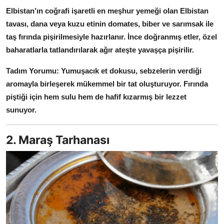
Anne & Bebek Beslenmesi
Elbistan’ın coğrafi işaretli en meşhur yemeği olan Elbistan
tavası, dana veya kuzu etinin domates, biber ve sarımsak ile
Mutfak Sırları & Teknikler
taş fırında pişirilmesiyle hazırlanır.
İnce doğranmış etler, özel
baharatlarla tatlandırılarak ağır ateşte yavaşça pişirilir.
Gıda Sözlüğü & Nedir?
Tadım Yorumu:
Yumuşacık et dokusu, sebzelerin verdiği
Yemek Tarifleri & Menüler
aromayla birleşerek mükemmel bir tat oluşturuyor.
Fırında
piştiği için hem sulu hem de hafif kızarmış bir lezzet
sunuyor.
2. Maraş Tarhanası