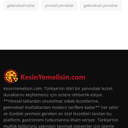
geleneksel tatlar
yöresel yemekler
geleneksel yemekler
KesinYemelisin.com, Türkiye’nin dört bir yanındaki lezzet
duraklarını keşfetmeniz için sizlere rehberlik ediyor.
**Yöresel tatlardan unutulmaz sokak lezzetlerine,
geleneksel mutfaklardan modern tariflere kadar** her şehir
ve ilçedeki yenmesi gereken en özel lezzetleri tanıtan bu
platform, gastronomi tutkunlarına ilham veriyor. Türkiye’nin
mutfak kültürünü yakından tanımak isteyenler için özenle