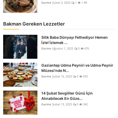
Gurme
Şubat 3, 2025
1
1.9K
Bakman Gereken Lezzetler
Silik Baba Dünyayı Fethediyor Hemen
İzle! İzlemek ...
Gurme
Ağustos 1, 2025
0
676
Gaziantep Udma Peyniri ve Udma Peynir
Müzesi'nde N...
Gurme
Şubat 16, 2025
0
433
14 Şubat Sevgililer Günü İçin
Alınabilecek En Güze...
Gurme
Şubat 13, 2025
0
342