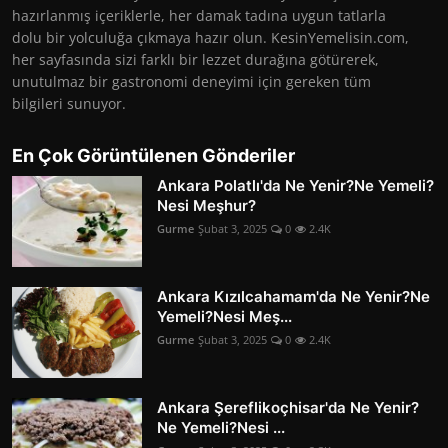
hazırlanmış içeriklerle, her damak tadına uygun tatlarla
dolu bir yolculuğa çıkmaya hazır olun. KesinYemelisin.com,
her sayfasında sizi farklı bir lezzet durağına götürerek,
unutulmaz bir gastronomi deneyimi için gereken tüm
bilgileri sunuyor.
En Çok Görüntülenen Gönderiler
Ankara Polatlı'da Ne Yenir?Ne Yemeli?
Nesi Meşhur?
Gurme
Şubat 3, 2025
0
2.4K
Ankara Kızılcahamam'da Ne Yenir?Ne
Yemeli?Nesi Meş...
Gurme
Şubat 3, 2025
0
2.4K
Ankara Şereflikoçhisar'da Ne Yenir?
Ne Yemeli?Nesi ...