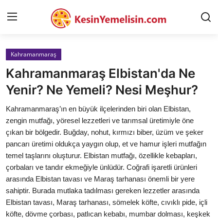
Kahramanmaraş
AnaSayfa
Kahramanmaraş Elbistan'da Ne
Gizlilik Sözleşmesi
Yenir? Ne Yemeli? Nesi Meşhur?
Rüya Tabirleri
Kahramanmaraş’ın en büyük ilçelerinden biri olan Elbistan,
zengin mutfağı, yöresel lezzetleri ve tarımsal üretimiyle öne
Diyet & Sağlıklı Beslenme
çıkan bir bölgedir. Buğday, nohut, kırmızı biber, üzüm ve şeker
pancarı üretimi oldukça yaygın olup, et ve hamur işleri mutfağın
İletişim
temel taşlarını oluşturur. Elbistan mutfağı, özellikle kebapları,
çorbaları ve tandır ekmeğiyle ünlüdür. Coğrafi işaretli ürünleri
Şehirler
arasında Elbistan tavası ve Maraş tarhanası önemli bir yere
Helal Gıda & Dini Hükümler
sahiptir. Burada mutlaka tadılması gereken lezzetler arasında
Elbistan tavası, Maraş tarhanası, sömelek köfte, cıvıklı pide, içli
Gıda Güvenliği & Bilimi
köfte, dövme çorbası, patlıcan kebabı, mumbar dolması, keşkek