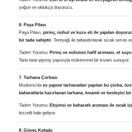
yoğun ve oldukça doyurucu.
6. Paşa Pilavı
Paşa Pilavı,
pirinç, nohut ve kuzu eti ile yapılan doyuruc
bir tada sahiptir
. Tereyağı ile tatlandırılarak sıcak servis edi
Tadım Yorumu:
Pirinç ve nohutun hafif aroması, et suyu i
Tane tane pişmiş yapısıyla mükemmel bir kıvam sunuyor.
7. Tarhana Çorbası
Mudurnu’da
ev yapımı tarhanadan yapılan bu çorba, özelli
baharatlarla hazırlanan tarhana, kıvamlı ve besleyici bi
Tadım Yorumu:
Ekşimsi ve baharatlı aroması ile sıcak içi
lezzetli hale geliyor.
8. Güveç Kebabı