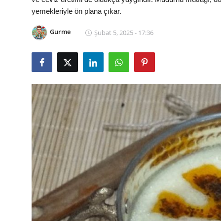
yemekleriyle ön plana çıkar.
Kalori & Diyet Rehberi
Gurme
Şubat 5, 2025 - 17:36
Mutfak Püf Noktaları & İpuçları
Mekan & Lezzet Rotaları
Temel Gıda ve Ürün Rehberleri
İçecek Kültürü & Barista
Yöresel Tarifler & Ev Yemekleri
Gıda Güvenliği & Sağlık
İçecek Kültürü & Rehberleri
Popüler Kültür & Mutfak Tarihi
Mutfak Temizliği & Pratik Bilgiler