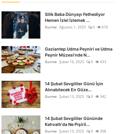
Silik Baba Dünyayı Fethediyor
Hemen İzle! İzlemek ...
Gurme
Ağustos 1, 2025
0
676
Gaziantep Udma Peyniri ve Udma
Peynir Müzesi'nde N...
Gurme
Şubat 16, 2025
0
433
14 Şubat Sevgililer Günü İçin
Alınabilecek En Güze...
Gurme
Şubat 13, 2025
0
342
14 Şubat Sevgililer Gününde
Kahvaltı'da Ne Pişiril...
Gurme
Şubat 13, 2025
0
308