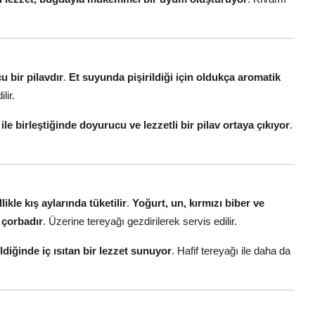
u bir pilavdır
.
Et suyunda pişirildiği için oldukça aromatik
lir.
le birleştiğinde doyurucu ve lezzetli bir pilav ortaya çıkıyor
.
kle kış aylarında tüketilir
.
Yoğurt, un, kırmızı biber ve
r çorbadır
. Üzerine tereyağı gezdirilerek servis edilir.
ldiğinde iç ısıtan bir lezzet sunuyor
. Hafif tereyağı ile daha da