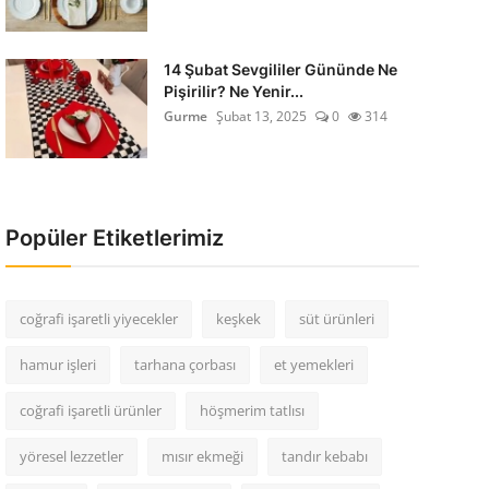
14 Şubat Sevgililer Gününde Ne
Pişirilir? Ne Yenir...
Gurme
Şubat 13, 2025
0
314
Popüler Etiketlerimiz
coğrafi işaretli yiyecekler
keşkek
süt ürünleri
hamur işleri
tarhana çorbası
et yemekleri
coğrafi işaretli ürünler
höşmerim tatlısı
yöresel lezzetler
mısır ekmeği
tandır kebabı