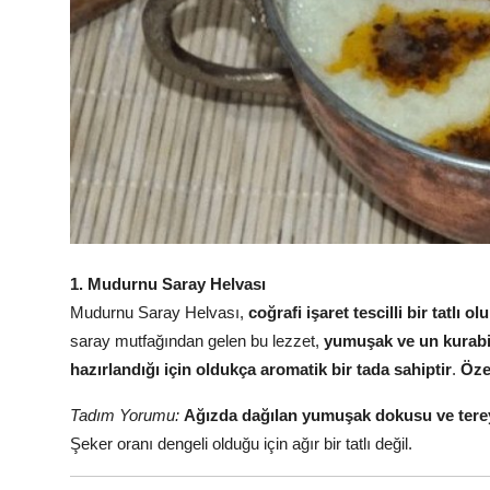
Anne & Bebek Beslenmesi
Mutfak Sırları & Teknikler
Gıda Sözlüğü & Nedir?
Yemek Tarifleri & Menüler
1. Mudurnu Saray Helvası
Mudurnu Saray Helvası,
coğrafi işaret tescilli bir tatlı 
saray mutfağından gelen bu lezzet,
yumuşak ve un kurabi
hazırlandığı için oldukça aromatik bir tada sahiptir
.
Öze
Tadım Yorumu:
Ağızda dağılan yumuşak dokusu ve tere
Şeker oranı dengeli olduğu için ağır bir tatlı değil.