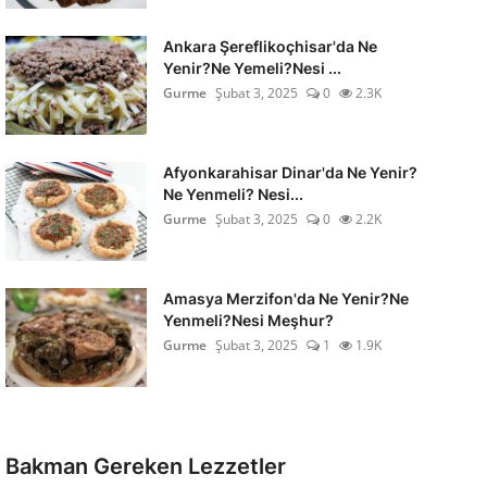
Ankara Şereflikoçhisar'da Ne
Yenir?Ne Yemeli?Nesi ...
Gurme
Şubat 3, 2025
0
2.3K
Afyonkarahisar Dinar'da Ne Yenir?
Ne Yenmeli? Nesi...
Gurme
Şubat 3, 2025
0
2.2K
Amasya Merzifon'da Ne Yenir?Ne
Yenmeli?Nesi Meşhur?
Gurme
Şubat 3, 2025
1
1.9K
Bakman Gereken Lezzetler