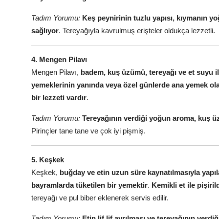
Tadım Yorumu:
Keş peynirinin tuzlu yapısı, kıymanın y
sağlıyor
. Tereyağıyla kavrulmuş erişteler oldukça lezzetli.
4. Mengen Pilavı
Mengen Pilavı,
badem, kuş üzümü, tereyağı ve et suyu ile
yemeklerinin yanında veya özel günlerde ana yemek olar
bir lezzeti vardır
.
Tadım Yorumu:
Tereyağının verdiği yoğun aroma, kuş üz
Pirinçler tane tane ve çok iyi pişmiş.
5. Keşkek
Keşkek,
buğday ve etin uzun süre kaynatılmasıyla yapıl
bayramlarda tüketilen bir yemektir
.
Kemikli et ile pişir
tereyağı ve pul biber eklenerek servis edilir.
Tadım Yorumu:
Etin lif lif ayrılması ve tereyağının ve