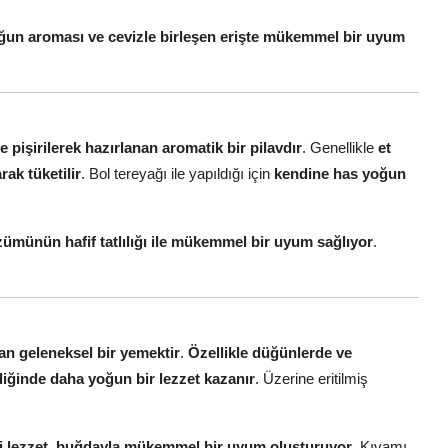
oğun aroması ve cevizle birleşen erişte mükemmel bir uyum
 pişirilerek hazırlanan aromatik bir pilavdır
. Genellikle
et
ak tüketilir
. Bol tereyağı ile yapıldığı için
kendine has yoğun
ümünün hafif tatlılığı ile mükemmel bir uyum sağlıyor
.
an geleneksel bir yemektir
.
Özellikle düğünlerde ve
ildiğinde daha yoğun bir lezzet kazanır
. Üzerine eritilmiş
rdiği lezzet, buğdayla mükemmel bir uyum oluşturuyor
. Kıvamı