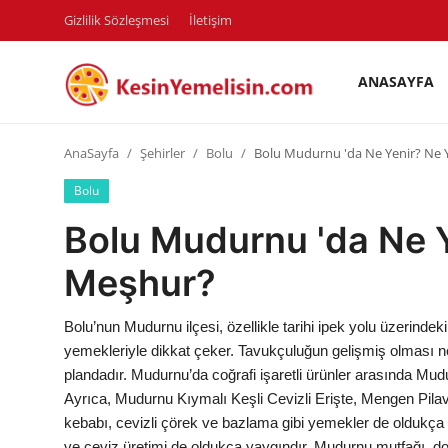
Gizlilik Sözleşmesi
İletişim
ANASAYFA
AnaSayfa
AnaSayfa
Şehirler
Bolu
Bolu Mudurnu 'da Ne Yenir? Ne 
Gizlilik Sözleşmesi
Bolu
Rüya Tabirleri
Bolu Mudurnu 'da Ne Y
Diyet & Sağlıklı Beslenme
Meşhur?
İletişim
Bolu’nun Mudurnu ilçesi, özellikle tarihi ipek yolu üzerin
Şehirler
yemekleriyle dikkat çeker. Tavukçuluğun gelişmiş olması ned
plandadır. Mudurnu’da coğrafi işaretli ürünler arasında 
Helal Gıda & Dini Hükümler
Ayrıca, Mudurnu Kıymalı Keşli Cevizli Erişte, Mengen Pila
kebabı, cevizli çörek ve bazlama gibi yemekler de oldukça po
Gıda Güvenliği & Bilimi
ve ceviz üretimi de oldukça yaygındır. Mudurnu mutfağı, do