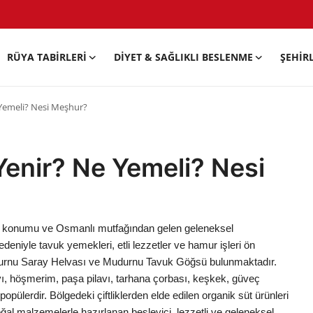
RÜYA TABIRLERI
DIYET & SAĞLIKLI BESLENME
ŞEHIR
Yemeli? Nesi Meşhur?
enir? Ne Yemeli? Nesi
deki konumu ve Osmanlı mutfağından gelen geleneksel
eniyle tavuk yemekleri, etli lezzetler ve hamur işleri ön
Mudurnu Saray Helvası ve Mudurnu Tavuk Göğsü bulunmaktadır.
vı, höşmerim, paşa pilavı, tarhana çorbası, keşkek, güveç
pülerdir. Bölgedeki çiftliklerden elde edilen organik süt ürünleri
ğal malzemelerle hazırlanan besleyici, lezzetli ve geleneksel