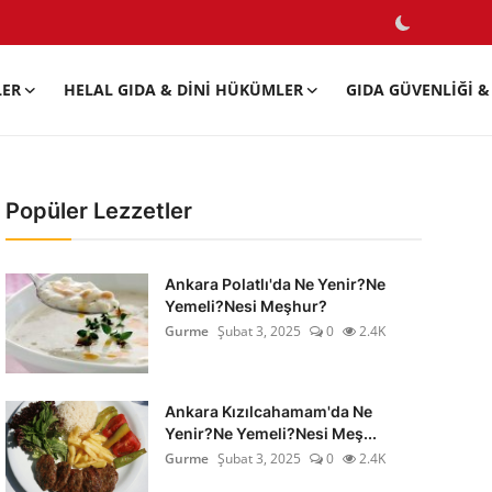
LER
HELAL GIDA & DINI HÜKÜMLER
GIDA GÜVENLIĞI & 
Popüler Lezzetler
Ankara Polatlı'da Ne Yenir?Ne
Yemeli?Nesi Meşhur?
Gurme
Şubat 3, 2025
0
2.4K
Ankara Kızılcahamam'da Ne
Yenir?Ne Yemeli?Nesi Meş...
Gurme
Şubat 3, 2025
0
2.4K