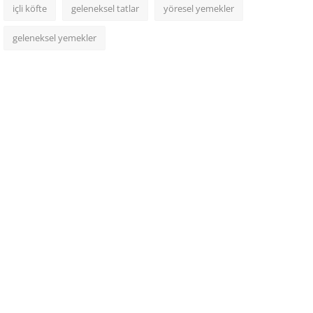
içli köfte
geleneksel tatlar
yöresel yemekler
geleneksel yemekler