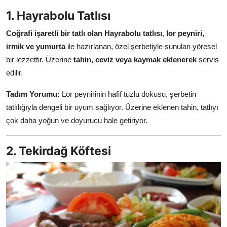
Anne & Bebek Beslenmesi
1. Hayrabolu Tatlısı
Coğrafi işaretli bir tatlı olan Hayrabolu tatlısı
,
lor peyniri,
Mutfak Sırları & Teknikler
irmik ve yumurta
ile hazırlanan, özel şerbetiyle sunulan yöresel
Gıda Sözlüğü & Nedir?
bir lezzettir. Üzerine
tahin, ceviz veya kaymak eklenerek
servis
edilir.
Yemek Tarifleri & Menüler
Tadım Yorumu:
Lor peynirinin hafif tuzlu dokusu, şerbetin
tatlılığıyla dengeli bir uyum sağlıyor. Üzerine eklenen tahin, tatlıyı
çok daha yoğun ve doyurucu hale getiriyor.
2. Tekirdağ Köftesi