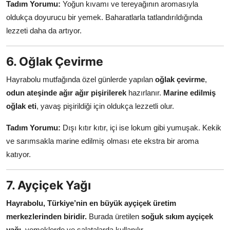
Tadım Yorumu:
Yoğun kıvamı ve tereyağının aromasıyla
oldukça doyurucu bir yemek. Baharatlarla tatlandırıldığında
lezzeti daha da artıyor.
6. Oğlak Çevirme
Hayrabolu mutfağında özel günlerde yapılan
oğlak çevirme
,
odun ateşinde ağır ağır pişirilerek
hazırlanır.
Marine edilmiş
oğlak eti
, yavaş pişirildiği için oldukça lezzetli olur.
Tadım Yorumu:
Dışı kıtır kıtır, içi ise lokum gibi yumuşak. Kekik
ve sarımsakla marine edilmiş olması ete ekstra bir aroma
katıyor.
7. Ayçiçek Yağı
Hayrabolu, Türkiye’nin en büyük ayçiçek üretim
merkezlerinden biridir.
Burada üretilen
soğuk sıkım ayçiçek
yağı
, yemeklerde ve salatalarda kullanılır.