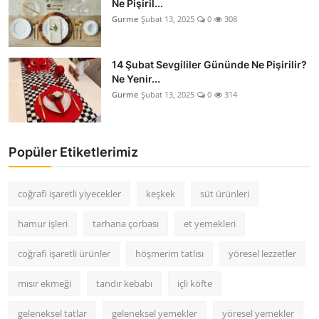
Ne Pişiril...
Gurme
Şubat 13, 2025
0
308
14 Şubat Sevgililer Gününde Ne Pişirilir?
Ne Yenir...
Gurme
Şubat 13, 2025
0
314
Popüler Etiketlerimiz
coğrafi işaretli yiyecekler
keşkek
süt ürünleri
hamur işleri
tarhana çorbası
et yemekleri
coğrafi işaretli ürünler
höşmerim tatlısı
yöresel lezzetler
mısır ekmeği
tandır kebabı
içli köfte
geleneksel tatlar
geleneksel yemekler
yöresel yemekler