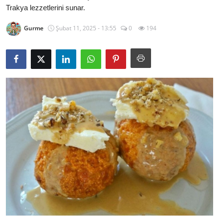
Trakya lezzetlerini sunar.
Kalori & Diyet Rehberi
Gurme
Şubat 11, 2025 - 13:55
0
194
Mutfak Püf Noktaları & İpuçları
Mekan & Lezzet Rotaları
Temel Gıda ve Ürün Rehberleri
İçecek Kültürü & Barista
Yöresel Tarifler & Ev Yemekleri
Gıda Güvenliği & Sağlık
İçecek Kültürü & Rehberleri
Popüler Kültür & Mutfak Tarihi
Mutfak Temizliği & Pratik Bilgiler