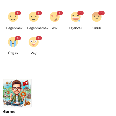
0
0
0
0
0
Beğenmek
Beğenmemek
Aşk
Eğlenceli
Sinirli
0
0
Üzgün
Vay
Gurme