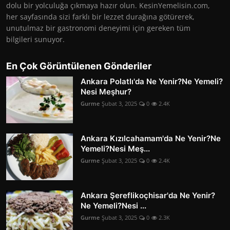
dolu bir yolculuğa çıkmaya hazır olun. KesinYemelisin.com,
her sayfasında sizi farklı bir lezzet durağına götürerek,
unutulmaz bir gastronomi deneyimi için gereken tüm
bilgileri sunuyor.
En Çok Görüntülenen Gönderiler
Ankara Polatlı'da Ne Yenir?Ne Yemeli?
Nesi Meşhur?
Gurme
Şubat 3, 2025
0
2.4K
Ankara Kızılcahamam'da Ne Yenir?Ne
Yemeli?Nesi Meş...
Gurme
Şubat 3, 2025
0
2.4K
Ankara Şereflikoçhisar'da Ne Yenir?
Ne Yemeli?Nesi ...
Gurme
Şubat 3, 2025
0
2.3K