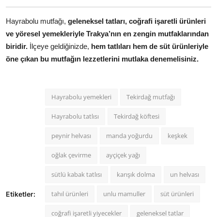
Hayrabolu mutfağı,
geleneksel tatları, coğrafi işaretli ürünleri
ve yöresel yemekleriyle Trakya’nın en zengin mutfaklarından
biridir.
İlçeye geldiğinizde,
hem tatlıları hem de süt ürünleriyle
öne çıkan bu mutfağın lezzetlerini mutlaka denemelisiniz.
Hayrabolu yemekleri
Tekirdağ mutfağı
Hayrabolu tatlısı
Tekirdağ köftesi
peynir helvası
manda yoğurdu
keşkek
oğlak çevirme
ayçiçek yağı
sütlü kabak tatlısı
karışık dolma
un helvası
tahıl ürünleri
unlu mamuller
süt ürünleri
Etiketler:
coğrafi işaretli yiyecekler
geleneksel tatlar