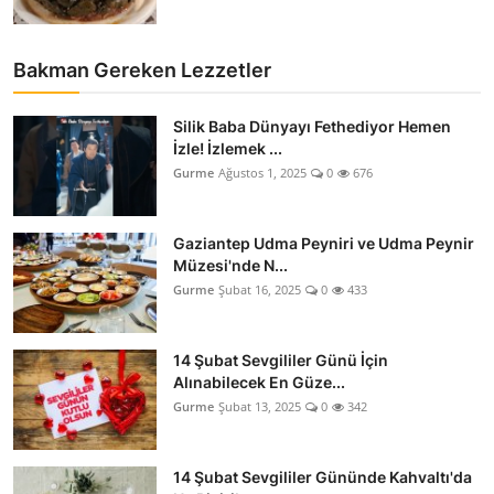
Bakman Gereken Lezzetler
Silik Baba Dünyayı Fethediyor Hemen
İzle! İzlemek ...
Gurme
Ağustos 1, 2025
0
676
Gaziantep Udma Peyniri ve Udma Peynir
Müzesi'nde N...
Gurme
Şubat 16, 2025
0
433
14 Şubat Sevgililer Günü İçin
Alınabilecek En Güze...
Gurme
Şubat 13, 2025
0
342
14 Şubat Sevgililer Gününde Kahvaltı'da