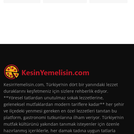
KesinYemelisin.com, Türkiye’nin dört bir yanındaki lezzet
duraklarını keşfetmeniz için sizlere rehberlik ediyor.
**Yöresel tatlardan unutulmaz sokak lezzetlerine,
geleneksel mutfaklardan modern tariflere kadar** her şehir
ve ilçedeki yenmesi gereken en özel lezzetleri tanıtan bu
platform, gastronomi tutkunlarına ilham veriyor. Türkiye’nin
mutfak kültürünü yakından tanımak isteyenler için özenle
hazırlanmış içeriklerle, her damak tadına uygun tatlarla