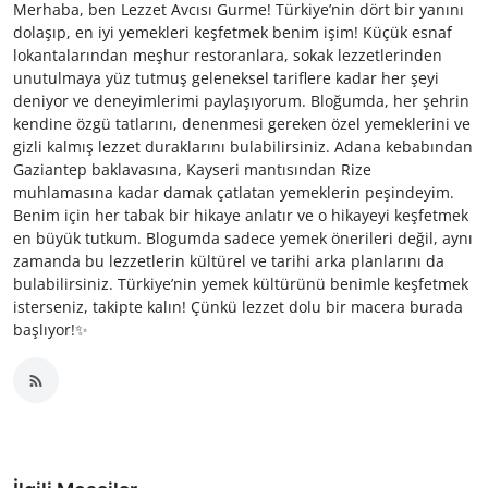
Merhaba, ben Lezzet Avcısı Gurme! Türkiye’nin dört bir yanını
dolaşıp, en iyi yemekleri keşfetmek benim işim! Küçük esnaf
lokantalarından meşhur restoranlara, sokak lezzetlerinden
unutulmaya yüz tutmuş geleneksel tariflere kadar her şeyi
deniyor ve deneyimlerimi paylaşıyorum. Bloğumda, her şehrin
kendine özgü tatlarını, denenmesi gereken özel yemeklerini ve
gizli kalmış lezzet duraklarını bulabilirsiniz. Adana kebabından
Gaziantep baklavasına, Kayseri mantısından Rize
muhlamasına kadar damak çatlatan yemeklerin peşindeyim.
Benim için her tabak bir hikaye anlatır ve o hikayeyi keşfetmek
en büyük tutkum. Blogumda sadece yemek önerileri değil, aynı
zamanda bu lezzetlerin kültürel ve tarihi arka planlarını da
bulabilirsiniz. Türkiye’nin yemek kültürünü benimle keşfetmek
isterseniz, takipte kalın! Çünkü lezzet dolu bir macera burada
başlıyor!✨