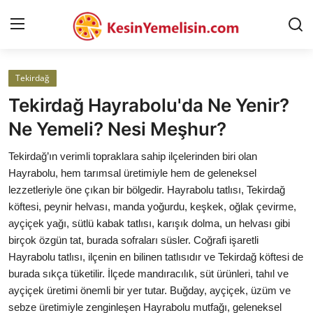
Tekirdağ
AnaSayfa
Tekirdağ Hayrabolu'da Ne Yenir?
Gizlilik Sözleşmesi
Ne Yemeli? Nesi Meşhur?
Rüya Tabirleri
Tekirdağ’ın verimli topraklara sahip ilçelerinden biri olan
Hayrabolu, hem tarımsal üretimiyle hem de geleneksel
Diyet & Sağlıklı Beslenme
lezzetleriyle öne çıkan bir bölgedir. Hayrabolu tatlısı, Tekirdağ
köftesi, peynir helvası, manda yoğurdu, keşkek, oğlak çevirme,
İletişim
ayçiçek yağı, sütlü kabak tatlısı, karışık dolma, un helvası gibi
birçok özgün tat, burada sofraları süsler. Coğrafi işaretli
Şehirler
Hayrabolu tatlısı, ilçenin en bilinen tatlısıdır ve Tekirdağ köftesi de
Helal Gıda & Dini Hükümler
burada sıkça tüketilir. İlçede mandıracılık, süt ürünleri, tahıl ve
ayçiçek üretimi önemli bir yer tutar. Buğday, ayçiçek, üzüm ve
Gıda Güvenliği & Bilimi
sebze üretimiyle zenginleşen Hayrabolu mutfağı, geleneksel