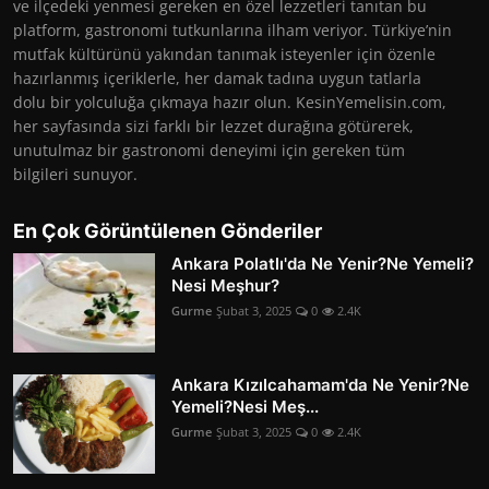
ve ilçedeki yenmesi gereken en özel lezzetleri tanıtan bu
platform, gastronomi tutkunlarına ilham veriyor. Türkiye’nin
mutfak kültürünü yakından tanımak isteyenler için özenle
hazırlanmış içeriklerle, her damak tadına uygun tatlarla
dolu bir yolculuğa çıkmaya hazır olun. KesinYemelisin.com,
her sayfasında sizi farklı bir lezzet durağına götürerek,
unutulmaz bir gastronomi deneyimi için gereken tüm
bilgileri sunuyor.
En Çok Görüntülenen Gönderiler
Ankara Polatlı'da Ne Yenir?Ne Yemeli?
Nesi Meşhur?
Gurme
Şubat 3, 2025
0
2.4K
Ankara Kızılcahamam'da Ne Yenir?Ne
Yemeli?Nesi Meş...
Gurme
Şubat 3, 2025
0
2.4K