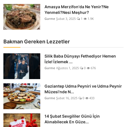
Amasya Merzifon'da Ne Yenir?Ne
Yenmeli?Nesi Meşhur?
Gurme
Şubat 3, 2025
1
1.9K
Bakman Gereken Lezzetler
Silik Baba Dünyayı Fethediyor Hemen
İzle! İzlemek ...
Gurme
Ağustos 1, 2025
0
676
Gaziantep Udma Peyniri ve Udma Peynir
Müzesi'nde N...
Gurme
Şubat 16, 2025
0
433
14 Şubat Sevgililer Günü İçin
Alınabilecek En Güze...