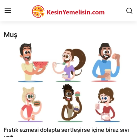
Muş
AnaSayfa
Gizlilik Sözleşmesi
Rüya Tabirleri
Diyet & Sağlıklı Beslenme
İletişim
Şehirler
Helal Gıda & Dini Hükümler
Fıstık ezmesi dolapta sertleşirse içine biraz sıvı
Gıda Güvenliği & Bilimi