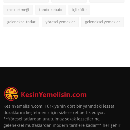
mısır ekmeği
tandır kebabı
içli köfte
geleneksel tatlar
yöresel yemekler
geleneksel yemekler
KesinYemelisin.com, Türkiye’nin dört bir yanındaki lezzet
duraklarını keşfetmeniz için sizlere rehberlik ediyor.
**Yöresel tatlardan unutulmaz sokak lezzetlerine,
geleneksel mutfaklardan modern tariflere kadar** her şehir