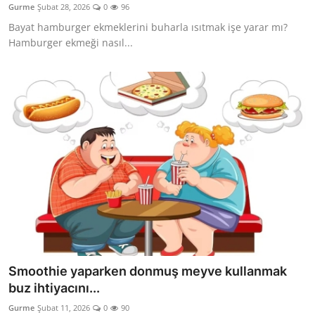
Gurme
Şubat 28, 2026
0
96
Anne & Bebek Beslenmesi
Bayat hamburger ekmeklerini buharla ısıtmak işe yarar mı?
Hamburger ekmeği nasıl...
Mutfak Sırları & Teknikler
Gıda Sözlüğü & Nedir?
Yemek Tarifleri & Menüler
Smoothie yaparken donmuş meyve kullanmak
buz ihtiyacını...
Gurme
Şubat 11, 2026
0
90