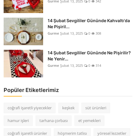
Gurme
Şubat 13, 2025
0
342
14 Şubat Sevgililer Gününde Kahvaltı'da
Ne Pişiril...
Gurme
Şubat 13, 2025
0
308
14 Şubat Sevgililer Gününde Ne Pişirilir?
Ne Yenir...
Gurme
Şubat 13, 2025
0
314
Popüler Etiketlerimiz
coğrafi işaretli yiyecekler
keşkek
süt ürünleri
hamur işleri
tarhana çorbası
et yemekleri
coğrafi işaretli ürünler
höşmerim tatlısı
yöresel lezzetler