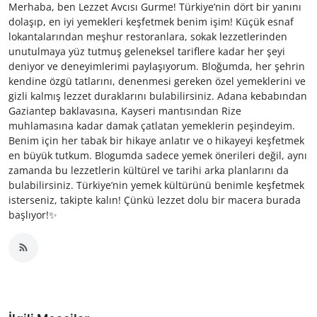
Merhaba, ben Lezzet Avcısı Gurme! Türkiye’nin dört bir yanını
dolaşıp, en iyi yemekleri keşfetmek benim işim! Küçük esnaf
lokantalarından meşhur restoranlara, sokak lezzetlerinden
unutulmaya yüz tutmuş geleneksel tariflere kadar her şeyi
deniyor ve deneyimlerimi paylaşıyorum. Bloğumda, her şehrin
kendine özgü tatlarını, denenmesi gereken özel yemeklerini ve
gizli kalmış lezzet duraklarını bulabilirsiniz. Adana kebabından
Gaziantep baklavasına, Kayseri mantısından Rize
muhlamasına kadar damak çatlatan yemeklerin peşindeyim.
Benim için her tabak bir hikaye anlatır ve o hikayeyi keşfetmek
en büyük tutkum. Blogumda sadece yemek önerileri değil, aynı
zamanda bu lezzetlerin kültürel ve tarihi arka planlarını da
bulabilirsiniz. Türkiye’nin yemek kültürünü benimle keşfetmek
isterseniz, takipte kalın! Çünkü lezzet dolu bir macera burada
başlıyor!✨