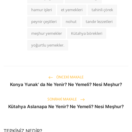
hamur işleri
et yemekleri
tahinli çörek
peynir çeşitleri
nohut
tandır lezzetleri
meşhur yemekler
Kütahya börekleri
yoğurtlu yemekler.
ÖNCEKI MAKALE
Konya Yunak' da Ne Yenir? Ne Yemeli? Nesi Meşhur?
SONRAKI MAKALE
Kütahya Aslanapa Ne Yenir? Ne Yemeli? Nesi Meşhur?
TEPKINIZ NEDIR?