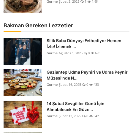
Gurme
Şubat 3, 2025
1
1.9K
Bakman Gereken Lezzetler
Silik Baba Dünyayı Fethediyor Hemen
İzle! İzlemek ...
Gurme
Ağustos 1, 2025
0
676
Gaziantep Udma Peyniri ve Udma Peynir
Müzesi'nde N...
Gurme
Şubat 16, 2025
0
433
14 Şubat Sevgililer Günü İçin
Alınabilecek En Güze...
Gurme
Şubat 13, 2025
0
342