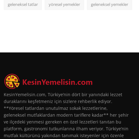
geleneksel tatlar
yöresel yemekler
geleneksel yemekler
KesinYemelisin.com, Türkiye’nin dört bir yanındaki lezzet
duraklarını keşfetmeniz için sizlere rehberlik ediyor.
**Yöresel tatlardan unutulmaz sokak lezzetlerine,
geleneksel mutfaklardan modern tariflere kadar** her şehir
ve ilçedeki yenmesi gereken en özel lezzetleri tanıtan bu
platform, gastronomi tutkunlarına ilham veriyor. Türkiye’nin
mutfak kültürünü yakından tanımak isteyenler için özenle