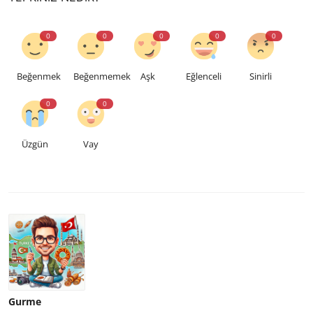
0
0
0
0
0
Beğenmek
Beğenmemek
Aşk
Eğlenceli
Sinirli
0
0
Üzgün
Vay
Gurme