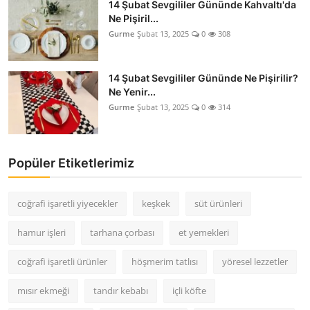
14 Şubat Sevgililer Gününde Kahvaltı'da
Ne Pişiril...
Gurme
Şubat 13, 2025
0
308
14 Şubat Sevgililer Gününde Ne Pişirilir?
Ne Yenir...
Gurme
Şubat 13, 2025
0
314
Popüler Etiketlerimiz
coğrafi işaretli yiyecekler
keşkek
süt ürünleri
hamur işleri
tarhana çorbası
et yemekleri
coğrafi işaretli ürünler
höşmerim tatlısı
yöresel lezzetler
mısır ekmeği
tandır kebabı
içli köfte