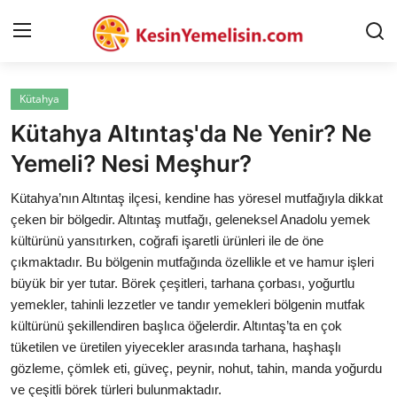
Kütahya
AnaSayfa
Kütahya Altıntaş'da Ne Yenir? Ne
Gizlilik Sözleşmesi
Yemeli? Nesi Meşhur?
Rüya Tabirleri
Kütahya’nın Altıntaş ilçesi, kendine has yöresel mutfağıyla dikkat
çeken bir bölgedir. Altıntaş mutfağı, geleneksel Anadolu yemek
Diyet & Sağlıklı Beslenme
kültürünü yansıtırken, coğrafi işaretli ürünleri ile de öne
çıkmaktadır. Bu bölgenin mutfağında özellikle et ve hamur işleri
İletişim
büyük bir yer tutar. Börek çeşitleri, tarhana çorbası, yoğurtlu
yemekler, tahinli lezzetler ve tandır yemekleri bölgenin mutfak
Şehirler
kültürünü şekillendiren başlıca öğelerdir. Altıntaş’ta en çok
Helal Gıda & Dini Hükümler
tüketilen ve üretilen yiyecekler arasında tarhana, haşhaşlı
gözleme, çömlek eti, güveç, peynir, nohut, tahin, manda yoğurdu
Gıda Güvenliği & Bilimi
ve çeşitli börek türleri bulunmaktadır.