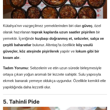
Kütahya’nın vazgeçilmez yemeklerinden biri olan
güveç
, özel
olarak hazırlanan
toprak kaplarda uzun saatler pişirilen
bir
yemektir. İçeriğinde
kuşbaşı doğranmış et, sebzeler, salça ve
çeşitli baharatlar
bulunur. Altıntaş’ta özellikle
köy usulü
güveçler, köz ateşinde pişirilerek
yapılır ve
lokum gibi bir
kıvam alır
.
Tadım Yorumu:
Sebzelerin ve etin uzun sürede birleşmesiyle
ortaya çıkan yoğun aromalı bir lezzete sahiptir. Sulu yapısıyla
ekmek banarak yemeye oldukça uygundur. Özellikle kemikli etle
yapıldığında daha lezzetli olur.
5. Tahinli Pide