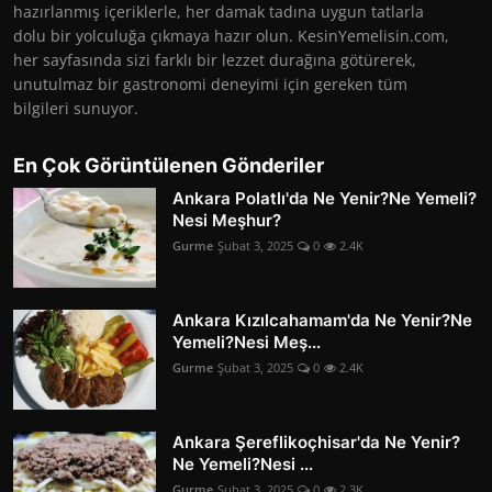
hazırlanmış içeriklerle, her damak tadına uygun tatlarla
dolu bir yolculuğa çıkmaya hazır olun. KesinYemelisin.com,
her sayfasında sizi farklı bir lezzet durağına götürerek,
unutulmaz bir gastronomi deneyimi için gereken tüm
bilgileri sunuyor.
En Çok Görüntülenen Gönderiler
Ankara Polatlı'da Ne Yenir?Ne Yemeli?
Nesi Meşhur?
Gurme
Şubat 3, 2025
0
2.4K
Ankara Kızılcahamam'da Ne Yenir?Ne
Yemeli?Nesi Meş...
Gurme
Şubat 3, 2025
0
2.4K
Ankara Şereflikoçhisar'da Ne Yenir?
Ne Yemeli?Nesi ...
Gurme
Şubat 3, 2025
0
2.3K