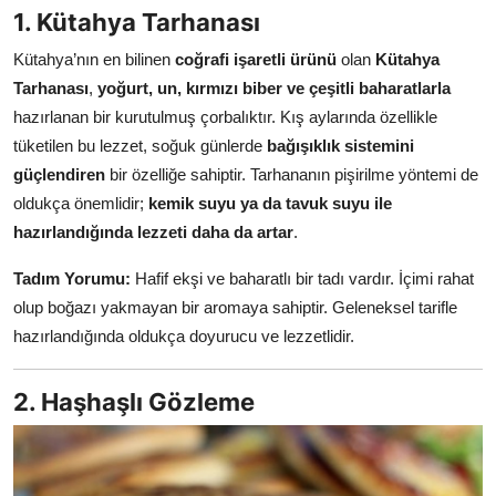
1. Kütahya Tarhanası
Anne & Bebek Beslenmesi
Kütahya’nın en bilinen
coğrafi işaretli ürünü
olan
Kütahya
Mutfak Sırları & Teknikler
Tarhanası
,
yoğurt, un, kırmızı biber ve çeşitli baharatlarla
hazırlanan bir kurutulmuş çorbalıktır. Kış aylarında özellikle
Gıda Sözlüğü & Nedir?
tüketilen bu lezzet, soğuk günlerde
bağışıklık sistemini
Yemek Tarifleri & Menüler
güçlendiren
bir özelliğe sahiptir. Tarhananın pişirilme yöntemi de
oldukça önemlidir;
kemik suyu ya da tavuk suyu ile
hazırlandığında lezzeti daha da artar
.
Tadım Yorumu:
Hafif ekşi ve baharatlı bir tadı vardır. İçimi rahat
olup boğazı yakmayan bir aromaya sahiptir. Geleneksel tarifle
hazırlandığında oldukça doyurucu ve lezzetlidir.
2. Haşhaşlı Gözleme