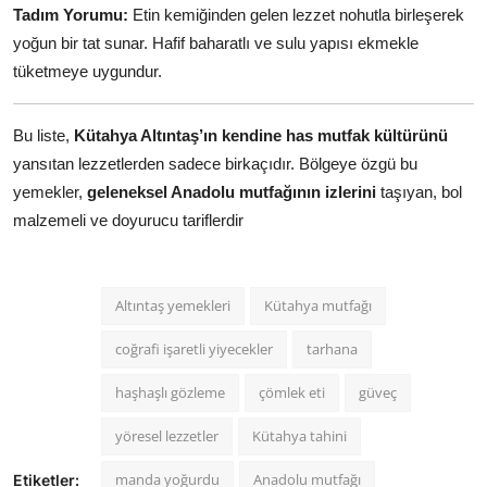
Tadım Yorumu:
Etin kemiğinden gelen lezzet nohutla birleşerek
yoğun bir tat sunar. Hafif baharatlı ve sulu yapısı ekmekle
tüketmeye uygundur.
Bu liste,
Kütahya Altıntaş’ın kendine has mutfak kültürünü
yansıtan lezzetlerden sadece birkaçıdır. Bölgeye özgü bu
yemekler,
geleneksel Anadolu mutfağının izlerini
taşıyan, bol
malzemeli ve doyurucu tariflerdir
Altıntaş yemekleri
Kütahya mutfağı
coğrafi işaretli yiyecekler
tarhana
haşhaşlı gözleme
çömlek eti
güveç
yöresel lezzetler
Kütahya tahini
manda yoğurdu
Anadolu mutfağı
Etiketler: