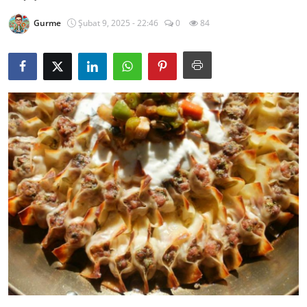
Kalori & Diyet Rehberi
Gurme
Şubat 9, 2025 - 22:46
0
84
Mutfak Püf Noktaları & İpuçları
Mekan & Lezzet Rotaları
Temel Gıda ve Ürün Rehberleri
İçecek Kültürü & Barista
Yöresel Tarifler & Ev Yemekleri
Gıda Güvenliği & Sağlık
İçecek Kültürü & Rehberleri
Popüler Kültür & Mutfak Tarihi
Mutfak Temizliği & Pratik Bilgiler