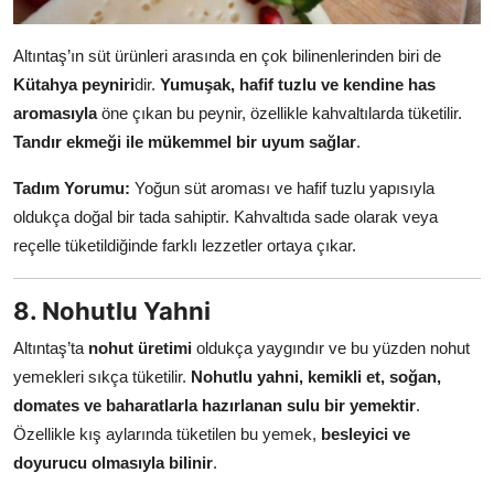
Altıntaş’ın süt ürünleri arasında en çok bilinenlerinden biri de
Kütahya peyniri
dir.
Yumuşak, hafif tuzlu ve kendine has
aromasıyla
öne çıkan bu peynir, özellikle kahvaltılarda tüketilir.
Tandır ekmeği ile mükemmel bir uyum sağlar
.
Tadım Yorumu:
Yoğun süt aroması ve hafif tuzlu yapısıyla
oldukça doğal bir tada sahiptir. Kahvaltıda sade olarak veya
reçelle tüketildiğinde farklı lezzetler ortaya çıkar.
8. Nohutlu Yahni
Altıntaş’ta
nohut üretimi
oldukça yaygındır ve bu yüzden nohut
yemekleri sıkça tüketilir.
Nohutlu yahni, kemikli et, soğan,
domates ve baharatlarla hazırlanan sulu bir yemektir
.
Özellikle kış aylarında tüketilen bu yemek,
besleyici ve
doyurucu olmasıyla bilinir
.