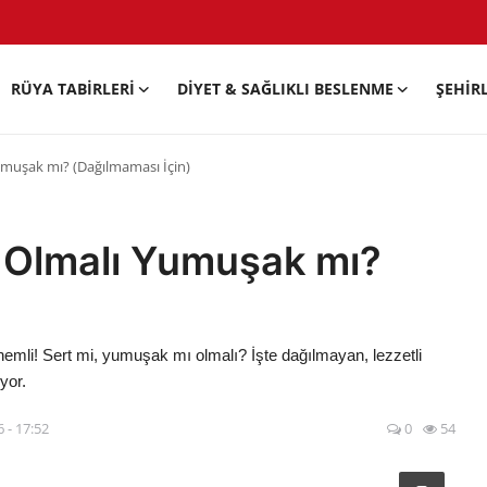
RÜYA TABIRLERI
DIYET & SAĞLIKLI BESLENME
ŞEHIR
muşak mı? (Dağılmaması İçin)
 Olmalı Yumuşak mı?
li! Sert mi, yumuşak mı olmalı? İşte dağılmayan, lezzetli
yor.
 - 17:52
0
54