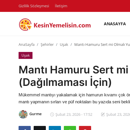
Gizlilik Sözleşmesi
İletişim
ANASAYFA
AnaSayfa
AnaSayfa
Şehirler
Uşak
Mantı Hamuru Sert mi Olmalı Yu
Gizlilik Sözleşmesi
Uşak
Rüya Tabirleri
Mantı Hamuru Sert mi
Diyet & Sağlıklı Beslenme
(Dağılmaması İçin)
İletişim
Mükemmel mantıyı yakalamak için hamurun kıvamı çok önem
Şehirler
mantı yapmanın sırları ve püf noktaları bu yazıda seni bekli
Helal Gıda & Dini Hükümler
Gurme
Şubat 23, 2026 - 17:52
Şubat 23, 2026
Gıda Güvenliği & Bilimi