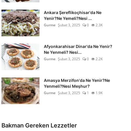
Ankara Şereflikoçhisar'da Ne
Yenir?Ne Yemeli?Nesi ...
Gurme
Şubat 3, 2025
0
2.3K
Afyonkarahisar Dinar'da Ne Yenir?
Ne Yenmeli? Nesi...
Gurme
Şubat 3, 2025
0
2.2K
Amasya Merzifon'da Ne Yenir?Ne
Yenmeli?Nesi Meşhur?
Gurme
Şubat 3, 2025
1
1.9K
Bakman Gereken Lezzetler