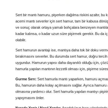
Sert bir mantı hamuru, pişerken dağılma riskini azaltır, bu
acemi mantı severler için sert hamur, tam bir kabusa dönüş
ve sonuç olarak ortaya yamalı bohçalara benzeyen mantılar 
kadar kalınsa, o kadar uzun süre pişirmek gerekir. Bu da 
olabilir.
Sert hamurun avantajı ise, mantıya daha tok bir doku verme
bırakmasını severler. Bu durumda sert hamur, doğru tercih
uygundur. Hamurun yapısı daha dayanıklı olduğu için, çözü
hamurla yapılan mantının lezzetli olması için, pişirme süres
Gurme Sırrı:
Sert hamurla mantı yaparken, hamuru açmadan
Bu, hamurun daha kolay açılmasını sağlar. Ayrıca hamuru 
olmasına yardımcı olur. Sert hamurla yapılan mantıyı pişir
yapışmasını önler.
Nerede Yenir / Nasıl Yapılır:
Anadolu'nun bazı yörelerinde,