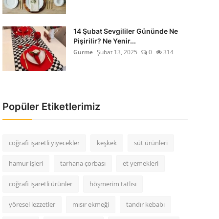
14 Şubat Sevgililer Gününde Ne
Pişirilir? Ne Yenir...
Gurme
Şubat 13, 2025
0
314
Popüler Etiketlerimiz
coğrafi işaretli yiyecekler
keşkek
süt ürünleri
hamur işleri
tarhana çorbası
et yemekleri
coğrafi işaretli ürünler
höşmerim tatlısı
yöresel lezzetler
mısır ekmeği
tandır kebabı