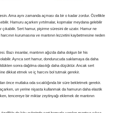
 kesin. Ama aynı zamanda açması da bir o kadar zordur. Özellikle
ebilir. Hamuru açarken yırtılmalar, kopmalar meydana gelebilir
çıkabilir. Sert hamur, pişirme süresini de uzatır. Hamur ne
iç harcının kurumasına ve mantının lezzetini kaybetmesine neden
si. Bazı insanlar, mantının ağızda daha dolgun bir his
 olabilir. Ayrıca sert hamur, dondurucuda saklamaya da daha
ldükten sonra dağılma olasılığı daha düşüktür. Ancak sert
ine dikkat etmek ve iç harcını bol tutmak gerekir.
 önce mutlaka oda sıcaklığında bir süre bekletmek gerekir.
açarken, un yerine nişasta kullanmak da hamurun daha elastik
irken, tencereye bir miktar zeytinyağı eklemek de mantının
 özellikle de köy evlerinde sert hamurla yapılan mantıya sıkça