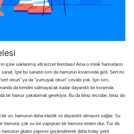
lesi
rın içine saklanmış etli lezzet bombası! Ama o minik hamurların
sanat. İşte bu sanatın sırrı da hamurun kıvamında gizli. Sert mi
sert olsun" ya da "yumuşak olsun" cevabı yok. İşin sırrı,
manda da kendini salmayacak kadar dayanıklı bir kıvamda
a bir hamur yakalamak gerekiyor. Bu da biraz tecrübe, biraz da
 bir un, hamurun daha elastik ve dayanıklı olmasını sağlar. Su
bir hamura; çok su ise yapışkan bir hamura neden olur. Tuz da
hamurun gluten yapısını güçlendirerek daha kolay şekil