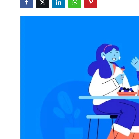
Kalori & Diyet Rehberi
Mutfak Püf Noktaları & İpuçları
Mekan & Lezzet Rotaları
Temel Gıda ve Ürün Rehberleri
İçecek Kültürü & Barista
Yöresel Tarifler & Ev Yemekleri
Gıda Güvenliği & Sağlık
İçecek Kültürü & Rehberleri
Popüler Kültür & Mutfak Tarihi
Mutfak Temizliği & Pratik Bilgiler