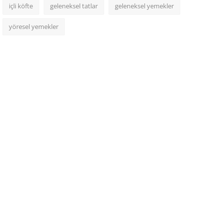
içli köfte
geleneksel tatlar
geleneksel yemekler
yöresel yemekler