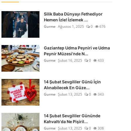
Silik Baba Dünyayı Fethediyor
Hemen İzle! İzlemek ...
Gurme
Ağustos 1, 2025
0
676
Gaziantep Udma Peyniri ve Udma
Peynir Müzesi'nde N...
Gurme
Şubat 16, 2025
0
433
14 Şubat Sevgililer Günü İçin
Alınabilecek En Güze...
Gurme
Şubat 13, 2025
0
343
14 Şubat Sevgililer Gününde
Kahvaltı'da Ne Pişiril...
Gurme
Şubat 13, 2025
0
308