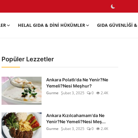
LER
HELAL GIDA & DINI HÜKÜMLER
GIDA GÜVENLIĞI & 
Popüler Lezzetler
Ankara Polatlı'da Ne Yenir?Ne
Yemeli?Nesi Meşhur?
Gurme
Şubat 3, 2025
0
2.4K
Ankara Kızılcahamam'da Ne
Yenir?Ne Yemeli?Nesi Meş...
Gurme
Şubat 3, 2025
0
2.4K