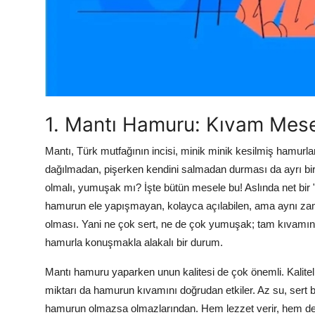
Anne & Bebek Beslenmesi
Mutfak Sırları & Teknikler
Gıda Sözlüğü & Nedir?
Yemek Tarifleri & Menüler
1. Mantı Hamuru: Kıvam Mese
Mantı, Türk mutfağının incisi, minik minik kesilmiş hamurla
dağılmadan, pişerken kendini salmadan durması da ayrı bir 
olmalı, yumuşak mı? İşte bütün mesele bu! Aslında net bir "
hamurun ele yapışmayan, kolayca açılabilen, ama aynı za
olması. Yani ne çok sert, ne de çok yumuşak; tam kıvamınd
hamurla konuşmakla alakalı bir durum.
Mantı hamuru yaparken unun kalitesi de çok önemli. Kaliteli
miktarı da hamurun kıvamını doğrudan etkiler. Az su, sert 
hamurun olmazsa olmazlarından. Hem lezzet verir, hem de 