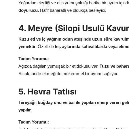
Yoğurdun ekşiliği ve etin yumuşaklığı harika bir uyum içind
doyurucu.
Hafif baharatlı ve oldukça besleyici.
4. Meyre (Silopi Usulü Kavu
Kuzu eti ve iç yağının odun ateşinde uzun süre kavrulm
yemektir.
Özellikle
kış aylarında kahvaltılarda veya ekmek
Tadım Yorumu:
Ağızda dağılan yumuşak bir et dokusu var.
Tuzu ve baharat
Sıcak tandır ekmeği ile mükemmel bir uyum sağlıyor.
5. Hevra Tatlısı
Tereyağı, buğday unu ve bal ile yapılan enerji veren gelen
yapılır.
Tadım Yorumu: