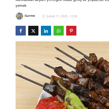
yemek
Kalori & Diyet Rehberi
Gurme
Şubat 11, 2025 - 12:43
Mutfak Püf Noktaları & İpuçları
Mekan & Lezzet Rotaları
Temel Gıda ve Ürün Rehberleri
İçecek Kültürü & Barista
Yöresel Tarifler & Ev Yemekleri
Gıda Güvenliği & Sağlık
İçecek Kültürü & Rehberleri
Popüler Kültür & Mutfak Tarihi
Mutfak Temizliği & Pratik Bilgiler