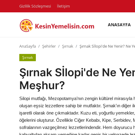
Gizlilik Sözleşmesi
İletişim
ANASAYFA
AnaSayfa
AnaSayfa
Şehirler
Şırnak
Şırnak Sİlopi'de Ne Yenir? Ne 
Gizlilik Sözleşmesi
Şırnak
Rüya Tabirleri
Şırnak Sİlopi'de Ne Ye
Diyet & Sağlıklı Beslenme
Meşhur?
İletişim
Silopi mutfağı, Mezopotamya’nın zengin kültürel mirasıyla h
Şehirler
oluşan eşsiz lezzetlere sahip bir mutfaktır. Şırnak’ın diğer 
işaretli olarak öne çıkmaktadır. Kuzu eti, yoğurtlu yemekle
Helal Gıda & Dini Hükümler
öğelerini oluşturur. Özellikle Ciğer Kebabı, Kipe, Serbidev,
sofralarının vazgeçilmez lezzetlerindendir. Hem doyurucu 
Gıda Güvenliği & Bilimi
kahvaltıdan akşam yemeğine kadar geniş bir yelpazede lezz