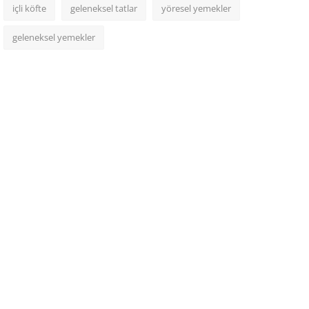
içli köfte
geleneksel tatlar
yöresel yemekler
geleneksel yemekler