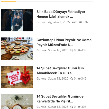
Silik Baba Dünyayı Fethediyor
Hemen İzle! İzlemek ...
Gurme
Ağustos 1, 2025
0
676
Gaziantep Udma Peyniri ve Udma
Peynir Müzesi'nde N...
Gurme
Şubat 16, 2025
0
433
14 Şubat Sevgililer Günü İçin
Alınabilecek En Güze...
Gurme
Şubat 13, 2025
0
342
14 Şubat Sevgililer Gününde
Kahvaltı'da Ne Pişiril...
Gurme
Şubat 13, 2025
0
308