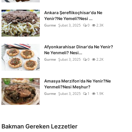
Ankara Şereflikoçhisar'da Ne
Yenir?Ne Yemeli?Nesi ...
Gurme
Şubat 3, 2025
0
2.3K
Afyonkarahisar Dinar'da Ne Yenir?
Ne Yenmeli? Nesi...
Gurme
Şubat 3, 2025
0
2.2K
Amasya Merzifon'da Ne Yenir?Ne
Yenmeli?Nesi Meşhur?
Gurme
Şubat 3, 2025
1
1.9K
Bakman Gereken Lezzetler