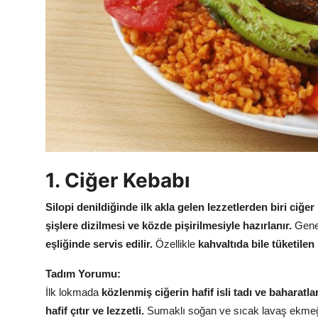
Anne & Bebek Beslenmesi
Mutfak Sırları & Teknikler
Gıda Sözlüğü & Nedir?
Yemek Tarifleri & Menüler
1. Ciğer Kebabı
Silopi denildiğinde ilk akla gelen lezzetlerden biri ciğer
şişlere dizilmesi ve közde pişirilmesiyle hazırlanır.
Genel
eşliğinde servis edilir.
Özellikle
kahvaltıda bile tüketilen
Tadım Yorumu:
İlk lokmada
közlenmiş ciğerin hafif isli tadı ve baharatl
hafif çıtır ve lezzetli.
Sumaklı soğan ve sıcak lavaş ekmeğiyl