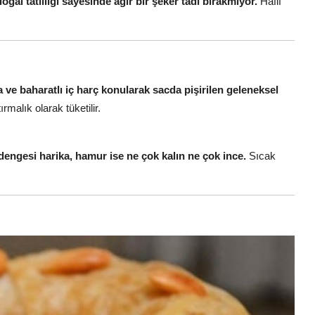
oğal tatlılığı sayesinde ağır bir şeker tadı bırakmıyor.
Hafif
 ve baharatlı iç harç konularak sacda pişirilen geleneksel
rmalık olarak tüketilir.
engesi harika, hamur ise ne çok kalın ne çok ince.
Sıcak