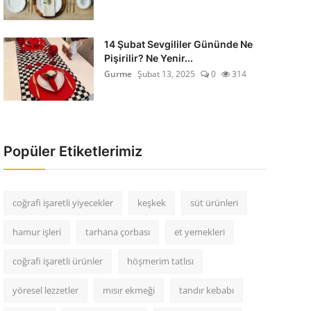
14 Şubat Sevgililer Gününde Ne
Pişirilir? Ne Yenir...
Gurme
Şubat 13, 2025
0
314
Popüler Etiketlerimiz
coğrafi işaretli yiyecekler
keşkek
süt ürünleri
hamur işleri
tarhana çorbası
et yemekleri
coğrafi işaretli ürünler
höşmerim tatlısı
yöresel lezzetler
mısır ekmeği
tandır kebabı