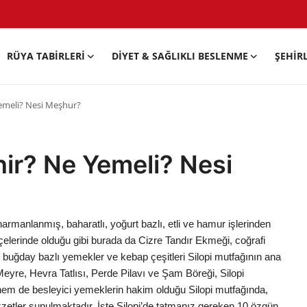
RÜYA TABIRLERI
DIYET & SAĞLIKLI BESLENME
ŞEHIR
Yemeli? Nesi Meşhur?
nir? Ne Yemeli? Nesi
armanlanmış, baharatlı, yoğurt bazlı, etli ve hamur işlerinden
ilçelerinde olduğu gibi burada da Cizre Tandır Ekmeği, coğrafi
r, buğday bazlı yemekler ve kebap çeşitleri Silopi mutfağının ana
 Meyre, Hevra Tatlısı, Perde Pilavı ve Şam Böreği, Silopi
hem de besleyici yemeklerin hakim olduğu Silopi mutfağında,
etler sunulmaktadır. İşte Silopi’de tatmanız gereken 10 özgün