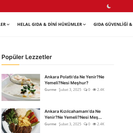
LER
HELAL GIDA & DINI HÜKÜMLER
GIDA GÜVENLIĞI & 
Popüler Lezzetler
Ankara Polatlı'da Ne Yenir?Ne
Yemeli?Nesi Meşhur?
Gurme
Şubat 3, 2025
0
2.4K
Ankara Kızılcahamam'da Ne
Yenir?Ne Yemeli?Nesi Meş...
Gurme
Şubat 3, 2025
0
2.4K