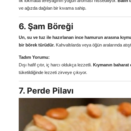
İlk lokmada tereyağının yoğun aroması hissediliyor.
Balın d
ve ağızda dağılan bir kıvama sahip.
6. Şam Böreği
Un, su ve tuz ile hazırlanan ince hamurun arasına kıyma
bir börek türüdür.
Kahvaltılarda veya öğün aralarında atıştı
Tadım Yorumu:
Dışı hafif çıtır, iç harcı oldukça lezzetli.
Kıymanın baharat d
tüketildiğinde lezzeti zirveye çıkıyor.
7. Perde Pilavı