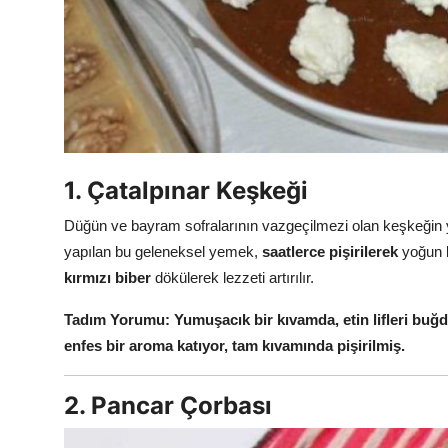
Anne & Bebek Beslenmesi
Mutfak Sırları & Teknikler
Gıda Sözlüğü & Nedir?
Yemek Tarifleri & Menüler
1. Çatalpınar Keşkeği
Düğün ve bayram sofralarının vazgeçilmezi olan keşkeğin 
yapılan bu geleneksel yemek,
saatlerce pişirilerek
yoğun b
kırmızı biber
dökülerek lezzeti artırılır.
Tadım Yorumu:
Yumuşacık bir kıvamda, etin lifleri bu
enfes bir aroma katıyor, tam kıvamında pişirilmiş.
2. Pancar Çorbası