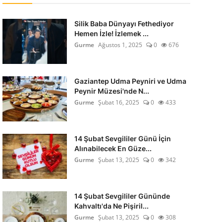
Silik Baba Dünyayı Fethediyor
Hemen İzle! İzlemek ...
Gurme
Ağustos 1, 2025
0
676
Gaziantep Udma Peyniri ve Udma
Peynir Müzesi'nde N...
Gurme
Şubat 16, 2025
0
433
14 Şubat Sevgililer Günü İçin
Alınabilecek En Güze...
Gurme
Şubat 13, 2025
0
342
14 Şubat Sevgililer Gününde
Kahvaltı'da Ne Pişiril...
Gurme
Şubat 13, 2025
0
308