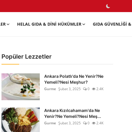
LER
HELAL GIDA & DINI HÜKÜMLER
GIDA GÜVENLIĞI & 
Popüler Lezzetler
Ankara Polatlı'da Ne Yenir?Ne
Yemeli?Nesi Meşhur?
Gurme
Şubat 3, 2025
0
2.4K
Ankara Kızılcahamam'da Ne
Yenir?Ne Yemeli?Nesi Meş...
Gurme
Şubat 3, 2025
0
2.4K