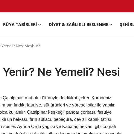
RÜYA TABIRLERI
DIYET & SAĞLIKLI BESLENME
ŞEHIR
e Yemeli? Nesi Meşhur?
 Yenir? Ne Yemeli? Nesi
lan Çatalpınar, mutfak kültürüyle de dikkat çeker. Karadeniz
ısır, fındık, fasulye, süt ürünleri ve yöresel otlar ile yapılır.
olca kullanılır. Çatalpınar keşkeği, pancar çorbası, fasulye
 un helvası, fırın sütlacı, pepeçura, cevizli kabak tatlısı,
ı süsler. Ayrıca Ordu yağlısı ve Kabataş helvası gibi coğrafi
nlerin, bu doğal ve otantik tatları denemeden ayrılmaması önerilir.