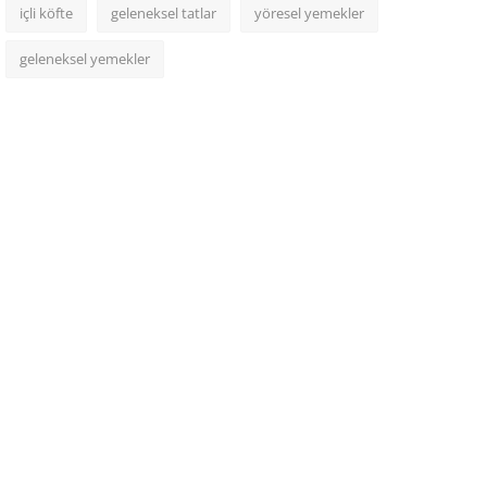
içli köfte
geleneksel tatlar
yöresel yemekler
geleneksel yemekler