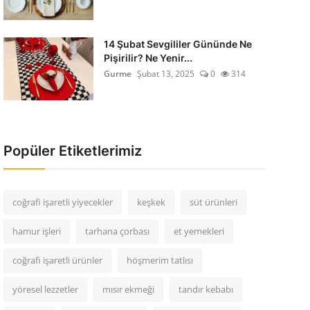
14 Şubat Sevgililer Gününde Ne
Pişirilir? Ne Yenir...
Gurme
Şubat 13, 2025
0
314
Popüler Etiketlerimiz
coğrafi işaretli yiyecekler
keşkek
süt ürünleri
hamur işleri
tarhana çorbası
et yemekleri
coğrafi işaretli ürünler
höşmerim tatlısı
yöresel lezzetler
mısır ekmeği
tandır kebabı