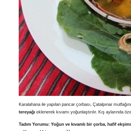
Karalahana ile yapılan pancar çorbası, Çatalpınar mutfağının
tereyağı
eklenerek kıvamı yoğunlaştırılır. Kış aylarında özell
Tadım Yorumu:
Yoğun ve kıvamlı bir çorba, hafif ekşimsi