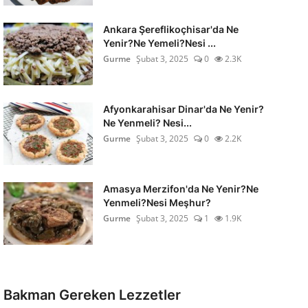
Ankara Şereflikoçhisar'da Ne
Yenir?Ne Yemeli?Nesi ...
Gurme
Şubat 3, 2025
0
2.3K
Afyonkarahisar Dinar'da Ne Yenir?
Ne Yenmeli? Nesi...
Gurme
Şubat 3, 2025
0
2.2K
Amasya Merzifon'da Ne Yenir?Ne
Yenmeli?Nesi Meşhur?
Gurme
Şubat 3, 2025
1
1.9K
Bakman Gereken Lezzetler