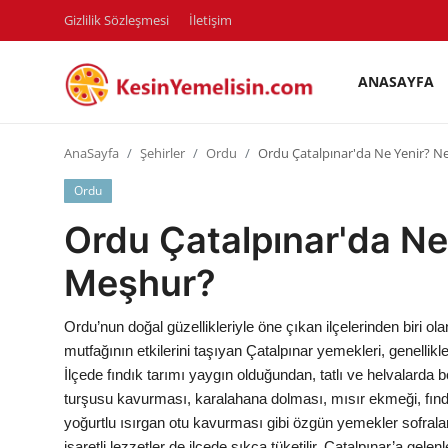
Gizlilik Sözleşmesi
İletişim
ANASAYFA
AnaSayfa
AnaSayfa
Şehirler
Ordu
Ordu Çatalpınar'da Ne Yenir? N
Gizlilik Sözleşmesi
Ordu
Rüya Tabirleri
Ordu Çatalpınar'da Ne
Diyet & Sağlıklı Beslenme
Meşhur?
İletişim
Ordu’nun doğal güzellikleriyle öne çıkan ilçelerinden biri o
Şehirler
mutfağının etkilerini taşıyan Çatalpınar yemekleri, genellikle m
İlçede fındık tarımı yaygın olduğundan, tatlı ve helvalarda b
Helal Gıda & Dini Hükümler
turşusu kavurması, karalahana dolması, mısır ekmeği, fındıklı
yoğurtlu ısırgan otu kavurması gibi özgün yemekler sofralar
Gıda Güvenliği & Bilimi
işaretli lezzetler de ilçede sıkça tüketilir. Çatalpınar’a gele