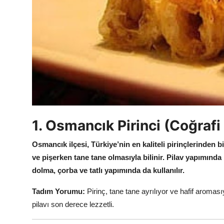
Anne & Bebek Beslenmesi
Mutfak Sırları & Teknikler
Gıda Sözlüğü & Nedir?
Yemek Tarifleri & Menüler
1. Osmancık Pirinci (Coğrafi 
Osmancık ilçesi, Türkiye’nin en kaliteli pirinçlerinden b
ve pişerken tane tane olmasıyla bilinir.
Pilav yapımında
dolma, çorba ve tatlı yapımında da kullanılır.
Tadım Yorumu:
Pirinç, tane tane ayrılıyor ve hafif aroması
pilavı son derece lezzetli.