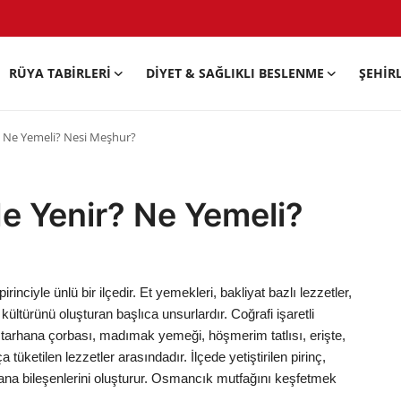
RÜYA TABIRLERI
DIYET & SAĞLIKLI BESLENME
ŞEHIR
 Ne Yemeli? Nesi Meşhur?
 Yenir? Ne Yemeli?
inciyle ünlü bir ilçedir. Et yemekleri, bakliyat bazlı lezzetler,
kültürünü oluşturan başlıca unsurlardır. Coğrafi işaretli
, tarhana çorbası, madımak yemeği, höşmerim tatlısı, erişte,
ketilen lezzetler arasındadır. İlçede yetiştirilen pirinç,
ana bileşenlerini oluşturur. Osmancık mutfağını keşfetmek