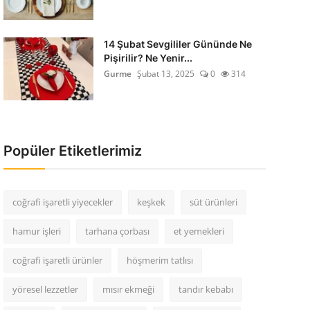
14 Şubat Sevgililer Gününde Ne
Pişirilir? Ne Yenir...
Gurme
Şubat 13, 2025
0
314
Popüler Etiketlerimiz
coğrafi işaretli yiyecekler
keşkek
süt ürünleri
hamur işleri
tarhana çorbası
et yemekleri
coğrafi işaretli ürünler
höşmerim tatlısı
yöresel lezzetler
mısır ekmeği
tandır kebabı