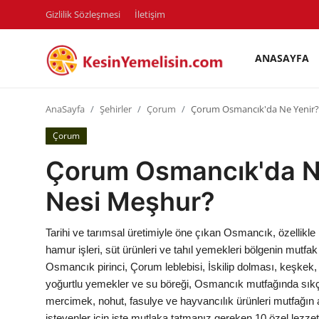
Gizlilik Sözleşmesi
İletişim
ANASAYFA
AnaSayfa
AnaSayfa
Şehirler
Çorum
Çorum Osmancık'da Ne Yenir?
Gizlilik Sözleşmesi
Çorum
Rüya Tabirleri
Çorum Osmancık'da Ne
Diyet & Sağlıklı Beslenme
Nesi Meşhur?
İletişim
Tarihi ve tarımsal üretimiyle öne çıkan Osmancık, özellikle pir
Şehirler
hamur işleri, süt ürünleri ve tahıl yemekleri bölgenin mutfak 
Osmancık pirinci, Çorum leblebisi, İskilip dolması, keşkek
Helal Gıda & Dini Hükümler
yoğurtlu yemekler ve su böreği, Osmancık mutfağında sıkça tü
mercimek, nohut, fasulye ve hayvancılık ürünleri mutfağın 
Gıda Güvenliği & Bilimi
isteyenler için işte mutlaka tatmanız gereken 10 özel lezzet