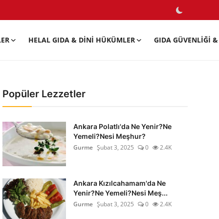
LER
HELAL GIDA & DINI HÜKÜMLER
GIDA GÜVENLIĞI & 
Popüler Lezzetler
Ankara Polatlı'da Ne Yenir?Ne
Yemeli?Nesi Meşhur?
Gurme
Şubat 3, 2025
0
2.4K
Ankara Kızılcahamam'da Ne
Yenir?Ne Yemeli?Nesi Meş...
Gurme
Şubat 3, 2025
0
2.4K