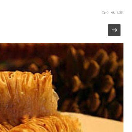
0
1.3K