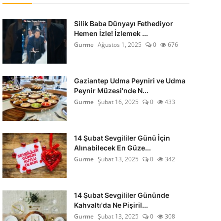
Silik Baba Dünyayı Fethediyor
Hemen İzle! İzlemek ...
Gurme
Ağustos 1, 2025
0
676
Gaziantep Udma Peyniri ve Udma
Peynir Müzesi'nde N...
Gurme
Şubat 16, 2025
0
433
14 Şubat Sevgililer Günü İçin
Alınabilecek En Güze...
Gurme
Şubat 13, 2025
0
342
14 Şubat Sevgililer Gününde
Kahvaltı'da Ne Pişiril...
Gurme
Şubat 13, 2025
0
308