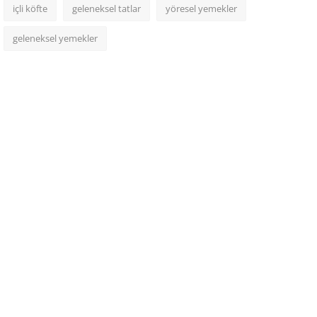
içli köfte
geleneksel tatlar
yöresel yemekler
geleneksel yemekler