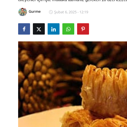
Kalori & Diyet Rehberi
Gurme
Şubat 6, 2025 - 12:19
Mutfak Püf Noktaları & İpuçları
Mekan & Lezzet Rotaları
Temel Gıda ve Ürün Rehberleri
İçecek Kültürü & Barista
Yöresel Tarifler & Ev Yemekleri
Gıda Güvenliği & Sağlık
İçecek Kültürü & Rehberleri
Popüler Kültür & Mutfak Tarihi
Mutfak Temizliği & Pratik Bilgiler