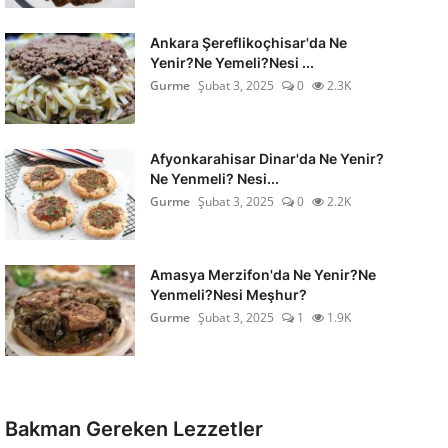
Ankara Şereflikoçhisar'da Ne
Yenir?Ne Yemeli?Nesi ...
Gurme
Şubat 3, 2025
0
2.3K
Afyonkarahisar Dinar'da Ne Yenir?
Ne Yenmeli? Nesi...
Gurme
Şubat 3, 2025
0
2.2K
Amasya Merzifon'da Ne Yenir?Ne
Yenmeli?Nesi Meşhur?
Gurme
Şubat 3, 2025
1
1.9K
Bakman Gereken Lezzetler