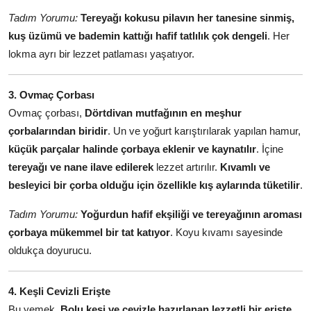
Tadım Yorumu:
Tereyağı kokusu pilavın her tanesine sinmiş,
kuş üzümü ve bademin kattığı hafif tatlılık çok dengeli
. Her
lokma ayrı bir lezzet patlaması yaşatıyor.
3. Ovmaç Çorbası
Ovmaç çorbası,
Dörtdivan mutfağının en meşhur
çorbalarından biridir
. Un ve yoğurt karıştırılarak yapılan hamur,
küçük parçalar halinde çorbaya eklenir ve kaynatılır
. İçine
tereyağı ve nane ilave edilerek
lezzet artırılır.
Kıvamlı ve
besleyici bir çorba olduğu için özellikle kış aylarında tüketilir
.
Tadım Yorumu:
Yoğurdun hafif ekşiliği ve tereyağının aroması
çorbaya mükemmel bir tat katıyor
. Koyu kıvamı sayesinde
oldukça doyurucu.
4. Keşli Cevizli Erişte
Bu yemek,
Bolu keşi ve cevizle hazırlanan lezzetli bir erişte