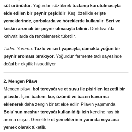
süt ürünüdür
. Yoğurdun süzülerek
tuzlanıp kurutulmasıyla
Anne & Bebek Beslenmesi
elde edilen bir peynir çeşididir
. Keş, özellikle
erişte
Mutfak Sırları & Teknikler
yemeklerinde, çorbalarda ve böreklerde kullanılır
.
Sert ve
keskin aromalı bir peynir olmasıyla bilinir
. Dörtdivan’da
Gıda Sözlüğü & Nedir?
kahvaltılarda da rendelenerek tüketilir.
Yemek Tarifleri & Menüler
Tadım Yorumu:
Tuzlu ve sert yapısıyla, damakta yoğun bir
peynir aroması bırakıyor
. Yoğurdun fermente tadı sayesinde
doğal bir ekşilik hissediliyor.
2. Mengen Pilavı
Mengen pilavı,
bol tereyağı ve et suyu ile pişirilen lezzetli bir
pilavdır
. İçine
badem, kuş üzümü ve bazen kavurma
eklenerek
daha zengin bir tat elde edilir. Pilavın yapımında
Bolu’nun meşhur tereyağı kullanıldığı için
kendine has bir
aroma oluşur. Genellikle
et yemeklerinin yanında veya ana
yemek olarak
tüketilir.