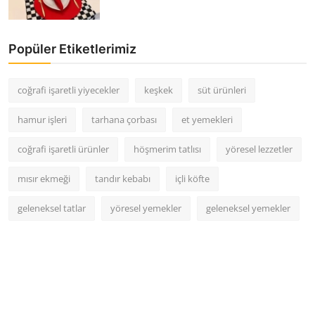
Popüler Etiketlerimiz
coğrafi işaretli yiyecekler
keşkek
süt ürünleri
hamur işleri
tarhana çorbası
et yemekleri
coğrafi işaretli ürünler
höşmerim tatlısı
yöresel lezzetler
mısır ekmeği
tandır kebabı
içli köfte
geleneksel tatlar
yöresel yemekler
geleneksel yemekler