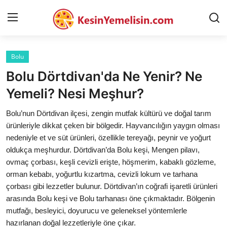
Bolu
AnaSayfa
Bolu Dörtdivan'da Ne Yenir? Ne
Gizlilik Sözleşmesi
Yemeli? Nesi Meşhur?
Rüya Tabirleri
Bolu’nun Dörtdivan ilçesi, zengin mutfak kültürü ve doğal tarım
ürünleriyle dikkat çeken bir bölgedir. Hayvancılığın yaygın olması
Diyet & Sağlıklı Beslenme
nedeniyle et ve süt ürünleri, özellikle tereyağı, peynir ve yoğurt
oldukça meşhurdur. Dörtdivan’da Bolu keşi, Mengen pilavı,
İletişim
ovmaç çorbası, keşli cevizli erişte, höşmerim, kabaklı gözleme,
orman kebabı, yoğurtlu kızartma, cevizli lokum ve tarhana
Şehirler
çorbası gibi lezzetler bulunur. Dörtdivan’ın coğrafi işaretli ürünleri
Helal Gıda & Dini Hükümler
arasında Bolu keşi ve Bolu tarhanası öne çıkmaktadır. Bölgenin
mutfağı, besleyici, doyurucu ve geleneksel yöntemlerle
Gıda Güvenliği & Bilimi
hazırlanan doğal lezzetleriyle öne çıkar.