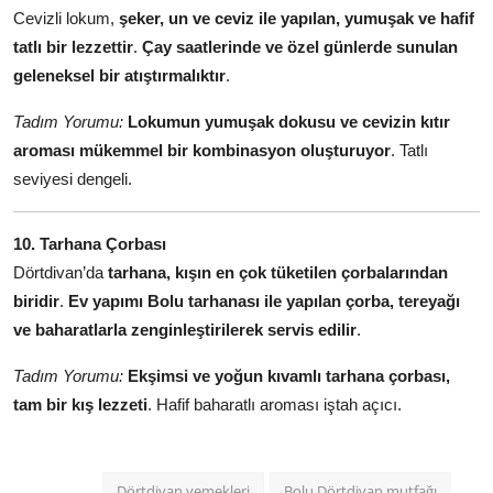
Cevizli lokum,
şeker, un ve ceviz ile yapılan, yumuşak ve hafif
tatlı bir lezzettir
.
Çay saatlerinde ve özel günlerde sunulan
geleneksel bir atıştırmalıktır
.
Tadım Yorumu:
Lokumun yumuşak dokusu ve cevizin kıtır
aroması mükemmel bir kombinasyon oluşturuyor
. Tatlı
seviyesi dengeli.
10. Tarhana Çorbası
Dörtdivan’da
tarhana, kışın en çok tüketilen çorbalarından
biridir
.
Ev yapımı Bolu tarhanası ile yapılan çorba, tereyağı
ve baharatlarla zenginleştirilerek servis edilir
.
Tadım Yorumu:
Ekşimsi ve yoğun kıvamlı tarhana çorbası,
tam bir kış lezzeti
. Hafif baharatlı aroması iştah açıcı.
Dörtdivan yemekleri
Bolu Dörtdivan mutfağı