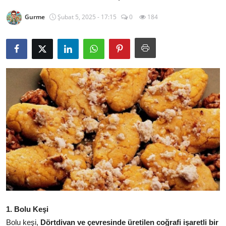
Kalori & Diyet Rehberi
Gurme
Şubat 5, 2025 - 17:15
0
184
Mutfak Püf Noktaları & İpuçları
Mekan & Lezzet Rotaları
Temel Gıda ve Ürün Rehberleri
İçecek Kültürü & Barista
Yöresel Tarifler & Ev Yemekleri
Gıda Güvenliği & Sağlık
İçecek Kültürü & Rehberleri
Popüler Kültür & Mutfak Tarihi
1. Bolu Keşi
Mutfak Temizliği & Pratik Bilgiler
Bolu keşi,
Dörtdivan ve çevresinde üretilen coğrafi işaretli bir