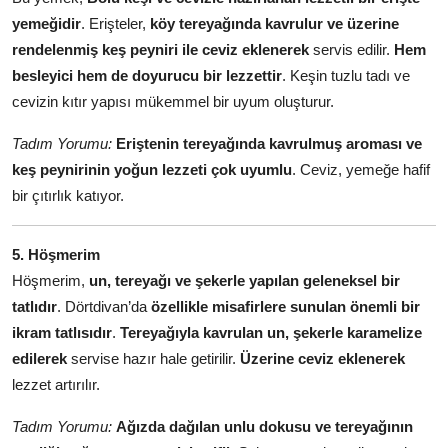
yemeğidir
. Erişteler,
köy tereyağında kavrulur ve üzerine
rendelenmiş keş peyniri ile ceviz eklenerek
servis edilir.
Hem
besleyici hem de doyurucu bir lezzettir
. Keşin tuzlu tadı ve
cevizin kıtır yapısı mükemmel bir uyum oluşturur.
Tadım Yorumu:
Eriştenin tereyağında kavrulmuş aroması ve
keş peynirinin yoğun lezzeti çok uyumlu
. Ceviz, yemeğe hafif
bir çıtırlık katıyor.
5. Höşmerim
Höşmerim,
un, tereyağı ve şekerle yapılan geleneksel bir
tatlıdır
. Dörtdivan’da
özellikle misafirlere sunulan önemli bir
ikram tatlısıdır
.
Tereyağıyla kavrulan un, şekerle karamelize
edilerek
servise hazır hale getirilir.
Üzerine ceviz eklenerek
lezzet artırılır.
Tadım Yorumu:
Ağızda dağılan unlu dokusu ve tereyağının