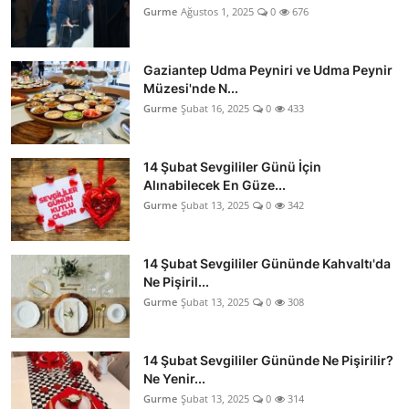
Gurme
Ağustos 1, 2025
0
676
Gaziantep Udma Peyniri ve Udma Peynir
Müzesi'nde N...
Gurme
Şubat 16, 2025
0
433
14 Şubat Sevgililer Günü İçin
Alınabilecek En Güze...
Gurme
Şubat 13, 2025
0
342
14 Şubat Sevgililer Gününde Kahvaltı'da
Ne Pişiril...
Gurme
Şubat 13, 2025
0
308
14 Şubat Sevgililer Gününde Ne Pişirilir?
Ne Yenir...
Gurme
Şubat 13, 2025
0
314