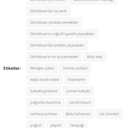
Dörtdivan’da ne yenir
Dörtdivan yöresel yemekleri
Dörtdivan’ın coğrafi işaretli yiyecekleri
Dörtdivan’da üretilen yiyecekler
Dörtdivan’ın en iyi yemekleri
Bolu keşi
Mengen pilavı
ovmaç çorbası
Etiketler:
keşli cevizli erişte
höşmerim
kabaklı gözleme
orman kebabı
yoğurtlu kızartma
cevizli lokum
tarhana çorbası
Bolu tarhanası
süt ürünleri
yoğurt
peynir
tereyağı