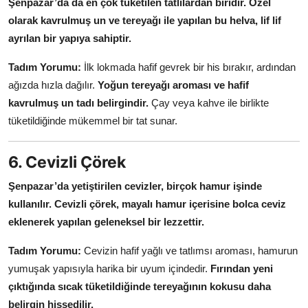
Şenpazar’da da en çok tüketilen tatlılardan biridir.
Özel
olarak kavrulmuş un ve tereyağı ile yapılan bu helva, lif lif
ayrılan bir yapıya sahiptir.
Tadım Yorumu:
İlk lokmada hafif gevrek bir his bırakır, ardından
ağızda hızla dağılır.
Yoğun tereyağı aroması ve hafif
kavrulmuş un tadı belirgindir.
Çay veya kahve ile birlikte
tüketildiğinde mükemmel bir tat sunar.
6. Cevizli Çörek
Şenpazar’da yetiştirilen cevizler, birçok hamur işinde
kullanılır.
Cevizli çörek, mayalı hamur içerisine bolca ceviz
eklenerek yapılan geleneksel bir lezzettir.
Tadım Yorumu:
Cevizin hafif yağlı ve tatlımsı aroması, hamurun
yumuşak yapısıyla harika bir uyum içindedir.
Fırından yeni
çıktığında sıcak tüketildiğinde tereyağının kokusu daha
belirgin hissedilir.