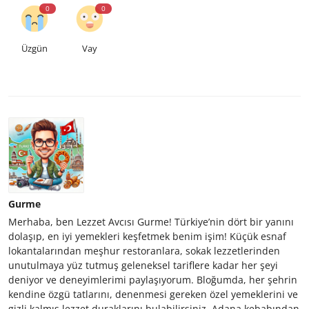
0
0
Üzgün
Vay
Gurme
Merhaba, ben Lezzet Avcısı Gurme! Türkiye’nin dört bir yanını
dolaşıp, en iyi yemekleri keşfetmek benim işim! Küçük esnaf
lokantalarından meşhur restoranlara, sokak lezzetlerinden
unutulmaya yüz tutmuş geleneksel tariflere kadar her şeyi
deniyor ve deneyimlerimi paylaşıyorum. Bloğumda, her şehrin
kendine özgü tatlarını, denenmesi gereken özel yemeklerini ve
gizli kalmış lezzet duraklarını bulabilirsiniz. Adana kebabından