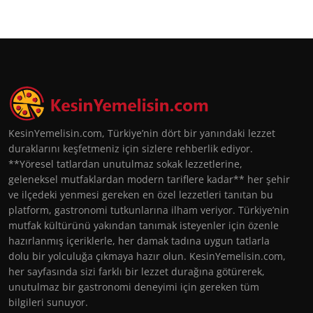
KesinYemelisin.com, Türkiye’nin dört bir yanındaki lezzet
duraklarını keşfetmeniz için sizlere rehberlik ediyor.
**Yöresel tatlardan unutulmaz sokak lezzetlerine,
geleneksel mutfaklardan modern tariflere kadar** her şehir
ve ilçedeki yenmesi gereken en özel lezzetleri tanıtan bu
platform, gastronomi tutkunlarına ilham veriyor. Türkiye’nin
mutfak kültürünü yakından tanımak isteyenler için özenle
hazırlanmış içeriklerle, her damak tadına uygun tatlarla
dolu bir yolculuğa çıkmaya hazır olun. KesinYemelisin.com,
her sayfasında sizi farklı bir lezzet durağına götürerek,
unutulmaz bir gastronomi deneyimi için gereken tüm
bilgileri sunuyor.