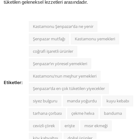
tüketilen geleneksel lezzetleri arasındadır.
Kastamonu Şenpazar’da ne yenir
Şenpazar mutfağı
Kastamonu yemekleri
coğrafi işaretli ürünler
Şenpazar’ın yöresel yemekleri
Kastamonu’nun meşhur yemekleri
Etiketler:
Şenpazar’da en çok tüketilen yiyecekler
siyez bulguru
manda yoğurdu
kuyu kebabı
tarhana çorbası
çekme helva
banduma
cevizli çörek
erişte
mısır ekmeği
köy kahvaltısı
doğal ürünler