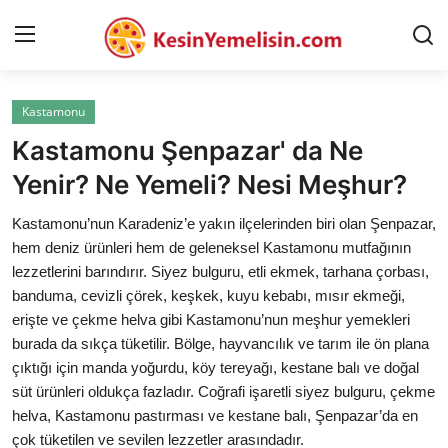
Kastamonu
AnaSayfa
Kastamonu Şenpazar' da Ne
Gizlilik Sözleşmesi
Yenir? Ne Yemeli? Nesi Meşhur?
Rüya Tabirleri
Kastamonu’nun Karadeniz’e yakın ilçelerinden biri olan Şenpazar,
hem deniz ürünleri hem de geleneksel Kastamonu mutfağının
Diyet & Sağlıklı Beslenme
lezzetlerini barındırır. Siyez bulguru, etli ekmek, tarhana çorbası,
banduma, cevizli çörek, keşkek, kuyu kebabı, mısır ekmeği,
İletişim
erişte ve çekme helva gibi Kastamonu’nun meşhur yemekleri
burada da sıkça tüketilir. Bölge, hayvancılık ve tarım ile ön plana
Şehirler
çıktığı için manda yoğurdu, köy tereyağı, kestane balı ve doğal
Helal Gıda & Dini Hükümler
süt ürünleri oldukça fazladır. Coğrafi işaretli siyez bulguru, çekme
helva, Kastamonu pastırması ve kestane balı, Şenpazar’da en
Gıda Güvenliği & Bilimi
çok tüketilen ve sevilen lezzetler arasındadır.