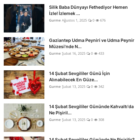
Silik Baba Dünyayı Fethediyor Hemen
İzle! İzlemek ...
Gurme
Ağustos 1, 2025
0
676
Gaziantep Udma Peyniri ve Udma Peynir
Müzesi'nde N...
Gurme
Şubat 16, 2025
0
433
14 Şubat Sevgililer Günü İçin
Alınabilecek En Güze...
Gurme
Şubat 13, 2025
0
342
14 Şubat Sevgililer Gününde Kahvaltı'da
Ne Pişiril...
Gurme
Şubat 13, 2025
0
308
14 Şubat Sevgililer Gününde Ne Pişirilir?