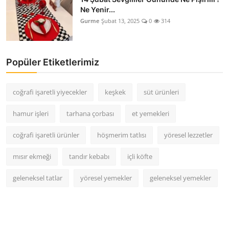
Ne Yenir...
Gurme
Şubat 13, 2025
0
314
Popüler Etiketlerimiz
coğrafi işaretli yiyecekler
keşkek
süt ürünleri
hamur işleri
tarhana çorbası
et yemekleri
coğrafi işaretli ürünler
höşmerim tatlısı
yöresel lezzetler
mısır ekmeği
tandır kebabı
içli köfte
geleneksel tatlar
yöresel yemekler
geleneksel yemekler