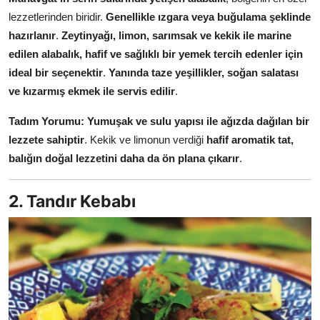
Anne & Bebek Beslenmesi
lezzetlerinden biridir.
Genellikle ızgara veya buğulama şeklinde
hazırlanır
.
Zeytinyağı, limon, sarımsak ve kekik ile marine
Mutfak Sırları & Teknikler
edilen alabalık, hafif ve sağlıklı bir yemek tercih edenler için
ideal bir seçenektir
.
Yanında taze yeşillikler, soğan salatası
Gıda Sözlüğü & Nedir?
ve kızarmış ekmek ile servis edilir
.
Yemek Tarifleri & Menüler
Tadım Yorumu:
Yumuşak ve sulu yapısı ile ağızda dağılan bir
lezzete sahiptir
. Kekik ve limonun verdiği
hafif aromatik tat,
balığın doğal lezzetini daha da ön plana çıkarır
.
2. Tandır Kebabı