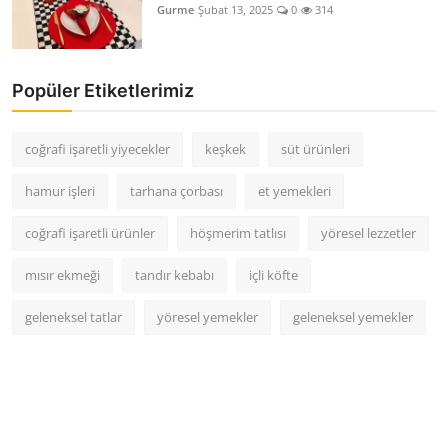
Gurme
Şubat 13, 2025
0
314
Popüler Etiketlerimiz
coğrafi işaretli yiyecekler
keşkek
süt ürünleri
hamur işleri
tarhana çorbası
et yemekleri
coğrafi işaretli ürünler
höşmerim tatlısı
yöresel lezzetler
mısır ekmeği
tandır kebabı
içli köfte
geleneksel tatlar
yöresel yemekler
geleneksel yemekler