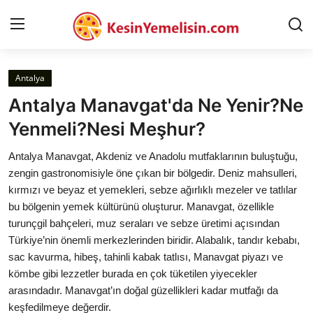
Antalya
AnaSayfa
Antalya Manavgat'da Ne Yenir?Ne
Gizlilik Sözleşmesi
Yenmeli?Nesi Meşhur?
Rüya Tabirleri
Antalya Manavgat, Akdeniz ve Anadolu mutfaklarının buluştuğu,
zengin gastronomisiyle öne çıkan bir bölgedir. Deniz mahsulleri,
Diyet & Sağlıklı Beslenme
kırmızı ve beyaz et yemekleri, sebze ağırlıklı mezeler ve tatlılar
bu bölgenin yemek kültürünü oluşturur. Manavgat, özellikle
İletişim
turunçgil bahçeleri, muz seraları ve sebze üretimi açısından
Türkiye’nin önemli merkezlerinden biridir. Alabalık, tandır kebabı,
Şehirler
sac kavurma, hibeş, tahinli kabak tatlısı, Manavgat piyazı ve
Helal Gıda & Dini Hükümler
kömbe gibi lezzetler burada en çok tüketilen yiyecekler
arasındadır. Manavgat’ın doğal güzellikleri kadar mutfağı da
Gıda Güvenliği & Bilimi
keşfedilmeye değerdir.