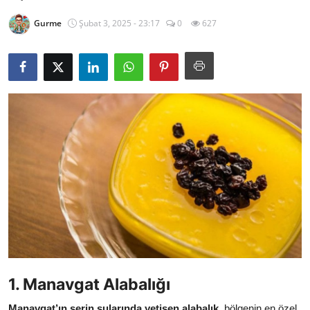
Kalori & Diyet Rehberi
Gurme
Şubat 3, 2025 - 23:17
0
627
Mutfak Püf Noktaları & İpuçları
Mekan & Lezzet Rotaları
Temel Gıda ve Ürün Rehberleri
İçecek Kültürü & Barista
Yöresel Tarifler & Ev Yemekleri
Gıda Güvenliği & Sağlık
İçecek Kültürü & Rehberleri
Popüler Kültür & Mutfak Tarihi
1. Manavgat Alabalığı
Mutfak Temizliği & Pratik Bilgiler
Manavgat’ın serin sularında yetişen alabalık
, bölgenin en özel