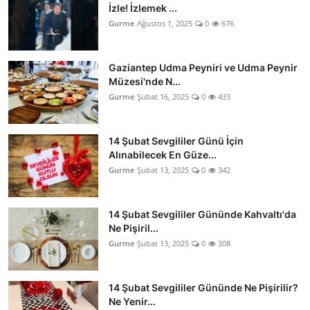
İzle! İzlemek ...
Gurme
Ağustos 1, 2025
0
676
Gaziantep Udma Peyniri ve Udma Peynir
Müzesi'nde N...
Gurme
Şubat 16, 2025
0
433
14 Şubat Sevgililer Günü İçin
Alınabilecek En Güze...
Gurme
Şubat 13, 2025
0
342
14 Şubat Sevgililer Gününde Kahvaltı'da
Ne Pişiril...
Gurme
Şubat 13, 2025
0
308
14 Şubat Sevgililer Gününde Ne Pişirilir?
Ne Yenir...