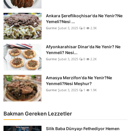
Ankara Şereflikoçhisar'da Ne Yenir?Ne
Yemeli?Nesi ...
Gurme
Şubat 3, 2025
0
2.3K
Afyonkarahisar Dinar'da Ne Yenir? Ne
Yenmeli? Nesi...
Gurme
Şubat 3, 2025
0
2.2K
Amasya Merzifon'da Ne Yenir?Ne
Yenmeli?Nesi Meşhur?
Gurme
Şubat 3, 2025
1
1.9K
Bakman Gereken Lezzetler
Silik Baba Dünyayı Fethediyor Hemen