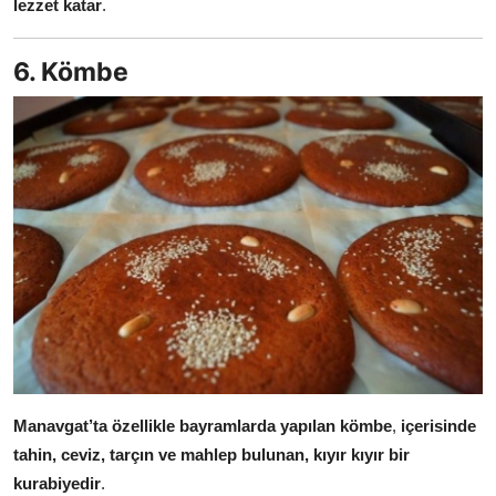
lezzet katar
.
6. Kömbe
Manavgat’ta özellikle bayramlarda yapılan kömbe
,
içerisinde
tahin, ceviz, tarçın ve mahlep bulunan, kıyır kıyır bir
kurabiyedir
.