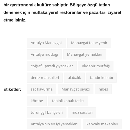
bir gastronomik kültüre sahiptir. Bölgeye özgü tatları
denemek için mutlaka yerel restoranlar ve pazarları ziyaret
etmelisiniz.
Antalya Manavgat
Manavgat’ta ne yenir
Antalya mutfağı
Manavgat yemekleri
coğrafi işaretli yiyecekler
Akdeniz mutfağı
deniz mahsulleri
alabalık
tandır kebabı
sac kavurma
Manavgat piyazı
hibeş
Etiketler:
kömbe
tahinli kabak tatlısı
turunçgil bahçeleri
muz seraları
Antalya’nın en iyi yemekleri
kahvaltı mekanları