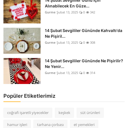
14 Şubat Sevgililer Günü İçin
Alınabilecek En Güze...
Gurme
Şubat 13, 2025
0
342
14 Şubat Sevgililer Gününde Kahvaltı'da
Ne Pişiril...
Gurme
Şubat 13, 2025
0
308
14 Şubat Sevgililer Gününde Ne Pişirilir?
Ne Yenir...
Gurme
Şubat 13, 2025
0
314
Popüler Etiketlerimiz
coğrafi işaretli yiyecekler
keşkek
süt ürünleri
hamur işleri
tarhana çorbası
et yemekleri