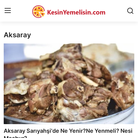
Aksaray
AnaSayfa
Gizlilik Sözleşmesi
Rüya Tabirleri
Diyet & Sağlıklı Beslenme
İletişim
Şehirler
Helal Gıda & Dini Hükümler
Aksaray Sarıyahşi'de Ne Yenir?Ne Yenmeli? Nesi
Gıda Güvenliği & Bilimi