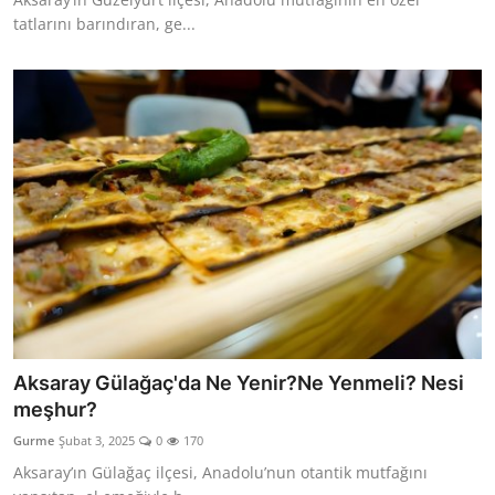
tatlarını barındıran, ge...
Aksaray Gülağaç'da Ne Yenir?Ne Yenmeli? Nesi
meşhur?
Gurme
Şubat 3, 2025
0
170
Aksaray’ın Gülağaç ilçesi, Anadolu’nun otantik mutfağını