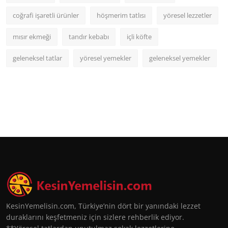
coğrafi işaretli ürünler
höşmerim tatlısı
yöresel lezzetler
mısır ekmeği
tandır kebabı
içli köfte
geleneksel tatlar
yöresel yemekler
geleneksel yemekler
KesinYemelisin.com, Türkiye’nin dört bir yanındaki lezzet
duraklarını keşfetmeniz için sizlere rehberlik ediyor.