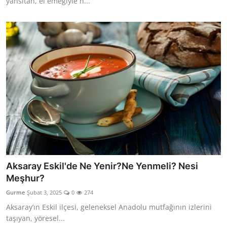
yansıtan, el emeğiyle h...
Aksaray Eskil'de Ne Yenir?Ne Yenmeli? Nesi
Meşhur?
Gurme
Şubat 3, 2025
0
274
Aksaray’ın Eskil ilçesi, geleneksel Anadolu mutfağının izlerini
taşıyan, yöresel...