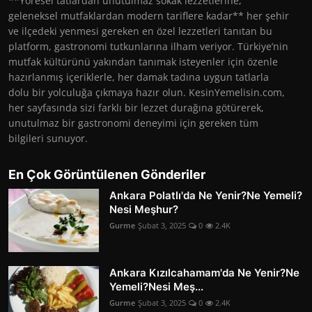
**Yöresel tatlardan unutulmaz sokak lezzetlerine,
geleneksel mutfaklardan modern tariflere kadar** her şehir
ve ilçedeki yenmesi gereken en özel lezzetleri tanıtan bu
platform, gastronomi tutkunlarına ilham veriyor. Türkiye’nin
mutfak kültürünü yakından tanımak isteyenler için özenle
hazırlanmış içeriklerle, her damak tadına uygun tatlarla
dolu bir yolculuğa çıkmaya hazır olun. KesinYemelisin.com,
her sayfasında sizi farklı bir lezzet durağına götürerek,
unutulmaz bir gastronomi deneyimi için gereken tüm
bilgileri sunuyor.
En Çok Görüntülenen Gönderiler
Ankara Polatlı'da Ne Yenir?Ne Yemeli?
Nesi Meşhur?
Gurme
Şubat 3, 2025
0
2.4K
Ankara Kızılcahamam'da Ne Yenir?Ne
Yemeli?Nesi Meş...
Gurme
Şubat 3, 2025
0
2.4K