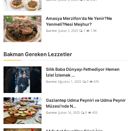
Amasya Merzifon'da Ne Yenir?Ne
Yenmeli?Nesi Meşhur?
Gurme
Şubat 3, 2025
1
1.9K
Bakman Gereken Lezzetler
Silik Baba Dünyayı Fethediyor Hemen
İzle! İzlemek ...
Gurme
Ağustos 1, 2025
0
676
Gaziantep Udma Peyniri ve Udma Peynir
Müzesi'nde N...
Gurme
Şubat 16, 2025
0
433