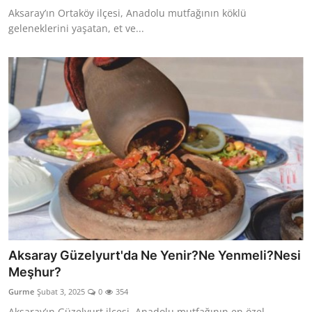
Aksaray’ın Ortaköy ilçesi, Anadolu mutfağının köklü
geleneklerini yaşatan, et ve...
Aksaray Güzelyurt'da Ne Yenir?Ne Yenmeli?Nesi
Meşhur?
Gurme
Şubat 3, 2025
0
354
Aksaray’ın Güzelyurt ilçesi, Anadolu mutfağının en özel