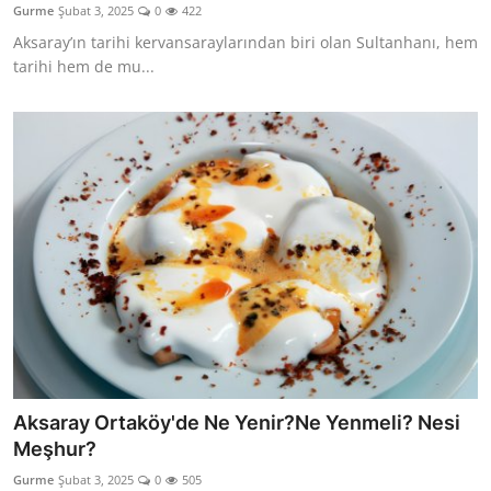
Gurme
Şubat 3, 2025
0
422
Anne & Bebek Beslenmesi
Aksaray’ın tarihi kervansaraylarından biri olan Sultanhanı, hem
tarihi hem de mu...
Mutfak Sırları & Teknikler
Gıda Sözlüğü & Nedir?
Yemek Tarifleri & Menüler
Aksaray Ortaköy'de Ne Yenir?Ne Yenmeli? Nesi
Meşhur?
Gurme
Şubat 3, 2025
0
505