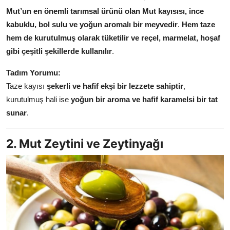
Anne & Bebek Beslenmesi
Mut’un en önemli tarımsal ürünü olan Mut kayısısı, ince
kabuklu, bol sulu ve yoğun aromalı bir meyvedir
.
Hem taze
Mutfak Sırları & Teknikler
hem de kurutulmuş olarak tüketilir ve reçel, marmelat, hoşaf
gibi çeşitli şekillerde kullanılır
.
Gıda Sözlüğü & Nedir?
Tadım Yorumu:
Yemek Tarifleri & Menüler
Taze kayısı
şekerli ve hafif ekşi bir lezzete sahiptir
,
kurutulmuş hali ise
yoğun bir aroma ve hafif karamelsi bir tat
sunar
.
2. Mut Zeytini ve Zeytinyağı