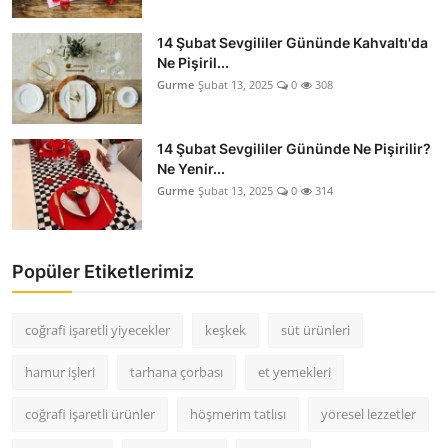
14 Şubat Sevgililer Gününde Kahvaltı'da
Ne Pişiril...
Gurme
Şubat 13, 2025
0
308
14 Şubat Sevgililer Gününde Ne Pişirilir?
Ne Yenir...
Gurme
Şubat 13, 2025
0
314
Popüler Etiketlerimiz
coğrafi işaretli yiyecekler
keşkek
süt ürünleri
hamur işleri
tarhana çorbası
et yemekleri
coğrafi işaretli ürünler
höşmerim tatlısı
yöresel lezzetler