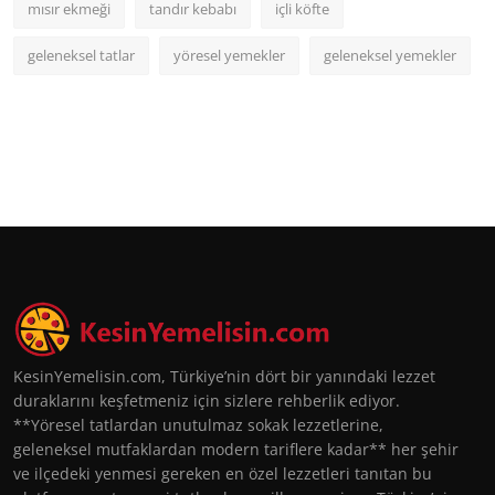
mısır ekmeği
tandır kebabı
içli köfte
geleneksel tatlar
yöresel yemekler
geleneksel yemekler
KesinYemelisin.com, Türkiye’nin dört bir yanındaki lezzet
duraklarını keşfetmeniz için sizlere rehberlik ediyor.
**Yöresel tatlardan unutulmaz sokak lezzetlerine,
geleneksel mutfaklardan modern tariflere kadar** her şehir
ve ilçedeki yenmesi gereken en özel lezzetleri tanıtan bu