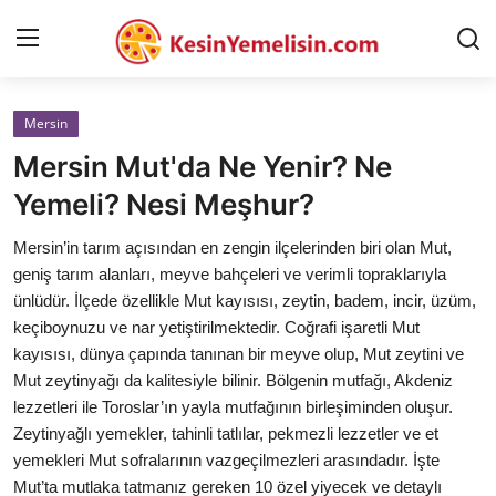
Mersin
AnaSayfa
Mersin Mut'da Ne Yenir? Ne
Gizlilik Sözleşmesi
Yemeli? Nesi Meşhur?
Rüya Tabirleri
Mersin’in tarım açısından en zengin ilçelerinden biri olan Mut,
geniş tarım alanları, meyve bahçeleri ve verimli topraklarıyla
Diyet & Sağlıklı Beslenme
ünlüdür. İlçede özellikle Mut kayısısı, zeytin, badem, incir, üzüm,
keçiboynuzu ve nar yetiştirilmektedir. Coğrafi işaretli Mut
İletişim
kayısısı, dünya çapında tanınan bir meyve olup, Mut zeytini ve
Mut zeytinyağı da kalitesiyle bilinir. Bölgenin mutfağı, Akdeniz
Şehirler
lezzetleri ile Toroslar’ın yayla mutfağının birleşiminden oluşur.
Helal Gıda & Dini Hükümler
Zeytinyağlı yemekler, tahinli tatlılar, pekmezli lezzetler ve et
yemekleri Mut sofralarının vazgeçilmezleri arasındadır. İşte
Gıda Güvenliği & Bilimi
Mut’ta mutlaka tatmanız gereken 10 özel yiyecek ve detaylı