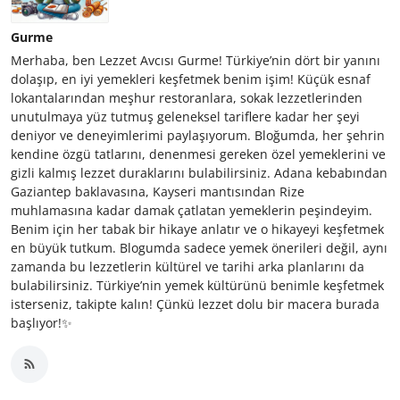
Gurme
Merhaba, ben Lezzet Avcısı Gurme! Türkiye’nin dört bir yanını
dolaşıp, en iyi yemekleri keşfetmek benim işim! Küçük esnaf
lokantalarından meşhur restoranlara, sokak lezzetlerinden
unutulmaya yüz tutmuş geleneksel tariflere kadar her şeyi
deniyor ve deneyimlerimi paylaşıyorum. Bloğumda, her şehrin
kendine özgü tatlarını, denenmesi gereken özel yemeklerini ve
gizli kalmış lezzet duraklarını bulabilirsiniz. Adana kebabından
Gaziantep baklavasına, Kayseri mantısından Rize
muhlamasına kadar damak çatlatan yemeklerin peşindeyim.
Benim için her tabak bir hikaye anlatır ve o hikayeyi keşfetmek
en büyük tutkum. Blogumda sadece yemek önerileri değil, aynı
zamanda bu lezzetlerin kültürel ve tarihi arka planlarını da
bulabilirsiniz. Türkiye’nin yemek kültürünü benimle keşfetmek
isterseniz, takipte kalın! Çünkü lezzet dolu bir macera burada
başlıyor!✨