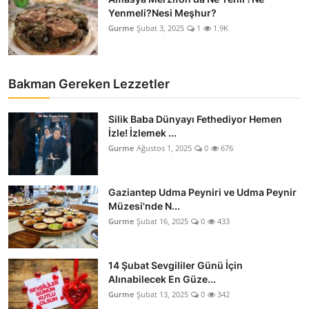
Yenmeli?Nesi Meşhur?
Gurme
Şubat 3, 2025
1
1.9K
Bakman Gereken Lezzetler
Silik Baba Dünyayı Fethediyor Hemen
İzle! İzlemek ...
Gurme
Ağustos 1, 2025
0
676
Gaziantep Udma Peyniri ve Udma Peynir
Müzesi'nde N...
Gurme
Şubat 16, 2025
0
433
14 Şubat Sevgililer Günü İçin
Alınabilecek En Güze...
Gurme
Şubat 13, 2025
0
342