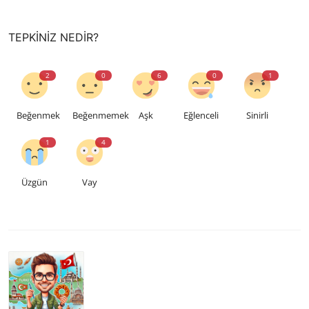
TEPKINIZ NEDIR?
2
0
6
0
1
Beğenmek
Beğenmemek
Aşk
Eğlenceli
Sinirli
1
4
Üzgün
Vay