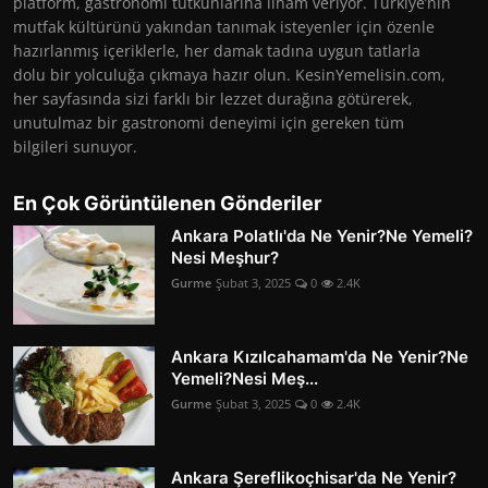
platform, gastronomi tutkunlarına ilham veriyor. Türkiye’nin
mutfak kültürünü yakından tanımak isteyenler için özenle
hazırlanmış içeriklerle, her damak tadına uygun tatlarla
dolu bir yolculuğa çıkmaya hazır olun. KesinYemelisin.com,
her sayfasında sizi farklı bir lezzet durağına götürerek,
unutulmaz bir gastronomi deneyimi için gereken tüm
bilgileri sunuyor.
En Çok Görüntülenen Gönderiler
Ankara Polatlı'da Ne Yenir?Ne Yemeli?
Nesi Meşhur?
Gurme
Şubat 3, 2025
0
2.4K
Ankara Kızılcahamam'da Ne Yenir?Ne
Yemeli?Nesi Meş...
Gurme
Şubat 3, 2025
0
2.4K
Ankara Şereflikoçhisar'da Ne Yenir?