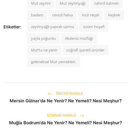
Mut zeytini
Mut zeytinyağı
tahinli katmer
badem
cevizli helva
incir reçeli
keşkek
zeytinyağlı yaprak sarma
üzüm hoşafı
Etiketler:
yayla yoğurdu
Akdeniz mutfağı
Mut’ta ne yenir
coğrafi işaretli ürünler
geleneksel Mut yemekleri.
ÖNCEKI MAKALE
Mersin Gülnar'da Ne Yenir? Ne Yemeli? Nesi Meşhur?
SONRAKI MAKALE
Muğla Bodrum'da Ne Yenir? Ne Yemeli? Nesi Meşhur?