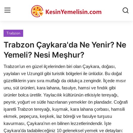
Trabzon
AnaSayfa
Trabzon Çaykara'da Ne Yenir? Ne
Gizlilik Sözleşmesi
Yemeli? Nesi Meşhur?
Rüya Tabirleri
Trabzon’un en güzel ilçelerinden biri olan Çaykara, doğası,
yaylaları ve Uzungöl gibi turistik bölgeleri ile ünlüdür. Bu doğal
Diyet & Sağlıklı Beslenme
güzelliklerin yanı sıra mutfağı da oldukça zengindir. İlçede mısır
unu, süt ürünleri, kara lahana, fasulye, hamsi ve fındık gibi
İletişim
ürünler bolca üretilir. Yaylacılık kültürünün etkisiyle tereyağı,
peynir, yoğurt ve sütle hazırlanan yemekler ön plandadır. Coğrafi
Şehirler
işaretli Trabzon tereyağı, kuymak, kara lahana çorbası, hamsili
Helal Gıda & Dini Hükümler
ekmek, pepeçura, keşkek, laz böreği ve fasulye turşusu
kavurması, Çaykara’nın en bilinen lezzetlerindendir. İşte
Gıda Güvenliği & Bilimi
Çaykara’da tadabileceğiniz 10 geleneksel yemek ve detayları: