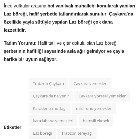
İnce yufkalar arasına
bol vanilyalı muhallebi konularak yapılan
Laz böreği
,
hafif şerbetle tatlandırılarak sunulur
.
Çaykara’da
özellikle yayla sütüyle yapılan Laz böreği çok daha
lezzetlidir
.
Tadım Yorumu:
Hafif tatlı ve çıtır dokulu olan Laz böreği,
şerbetinin hafifliği sayesinde asla ağır gelmiyor ve çayla
harika bir uyum sağlıyor
.
Trabzon Çaykara
Çaykara yemekleri
Çaykara’da ne yenir
Çaykara yöresel yemekler
Karadeniz mutfağı
mısır unu yemekleri
kara lahana yemekleri
hamsili ekmek
Etiketler:
Laz böreği
Trabzon tereyağı