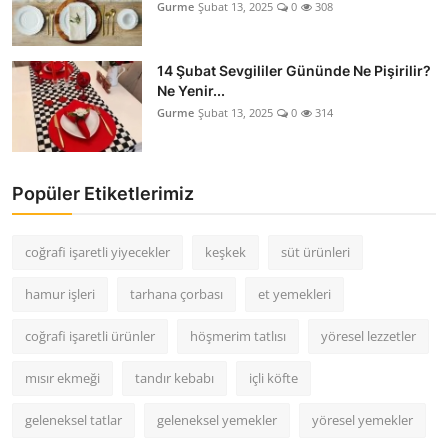
Gurme
Şubat 13, 2025
0
308
14 Şubat Sevgililer Gününde Ne Pişirilir?
Ne Yenir...
Gurme
Şubat 13, 2025
0
314
Popüler Etiketlerimiz
coğrafi işaretli yiyecekler
keşkek
süt ürünleri
hamur işleri
tarhana çorbası
et yemekleri
coğrafi işaretli ürünler
höşmerim tatlısı
yöresel lezzetler
mısır ekmeği
tandır kebabı
içli köfte
geleneksel tatlar
geleneksel yemekler
yöresel yemekler