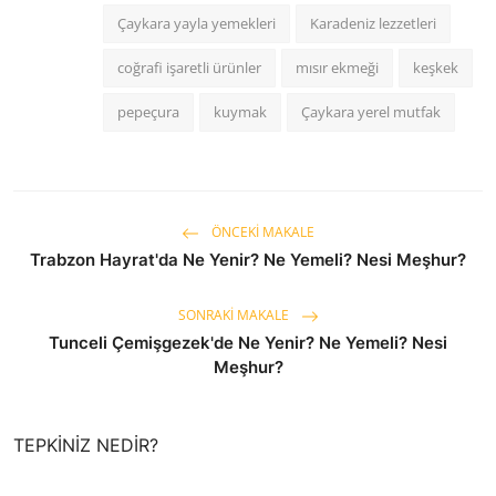
Çaykara yayla yemekleri
Karadeniz lezzetleri
coğrafi işaretli ürünler
mısır ekmeği
keşkek
pepeçura
kuymak
Çaykara yerel mutfak
ÖNCEKI MAKALE
Trabzon Hayrat'da Ne Yenir? Ne Yemeli? Nesi Meşhur?
SONRAKI MAKALE
Tunceli Çemişgezek'de Ne Yenir? Ne Yemeli? Nesi
Meşhur?
TEPKINIZ NEDIR?