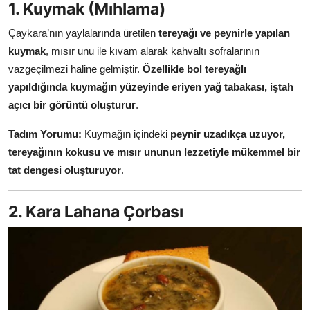
1. Kuymak (Mıhlama)
Anne & Bebek Beslenmesi
Çaykara’nın yaylalarında üretilen
tereyağı ve peynirle yapılan
Mutfak Sırları & Teknikler
kuymak
, mısır unu ile kıvam alarak kahvaltı sofralarının
vazgeçilmezi haline gelmiştir.
Özellikle bol tereyağlı
Gıda Sözlüğü & Nedir?
yapıldığında kuymağın yüzeyinde eriyen yağ tabakası, iştah
açıcı bir görüntü oluşturur
.
Yemek Tarifleri & Menüler
Tadım Yorumu:
Kuymağın içindeki
peynir uzadıkça uzuyor,
tereyağının kokusu ve mısır ununun lezzetiyle mükemmel bir
tat dengesi oluşturuyor
.
2. Kara Lahana Çorbası