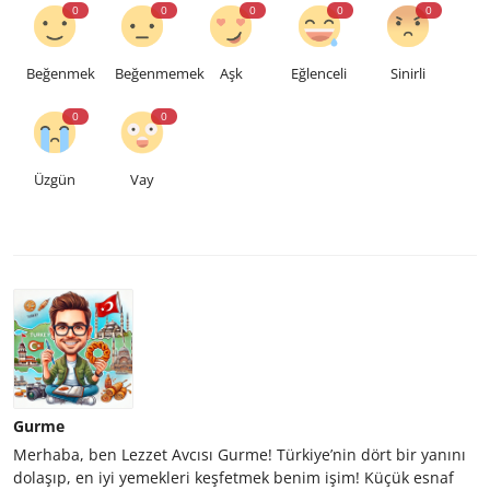
0
0
0
0
0
Beğenmek
Beğenmemek
Aşk
Eğlenceli
Sinirli
0
0
Üzgün
Vay
Gurme
Merhaba, ben Lezzet Avcısı Gurme! Türkiye’nin dört bir yanını
dolaşıp, en iyi yemekleri keşfetmek benim işim! Küçük esnaf