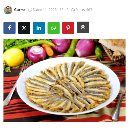
Kalori & Diyet Rehberi
Gurme
Şubat 11, 2025 - 15:49
0
463
Mutfak Püf Noktaları & İpuçları
Mekan & Lezzet Rotaları
Temel Gıda ve Ürün Rehberleri
İçecek Kültürü & Barista
Yöresel Tarifler & Ev Yemekleri
Gıda Güvenliği & Sağlık
İçecek Kültürü & Rehberleri
Popüler Kültür & Mutfak Tarihi
Mutfak Temizliği & Pratik Bilgiler