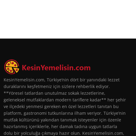
KesinYemelisin.com, Türkiye’nin dört bir yanındaki lezzet
duraklarını keşfetmeniz için sizlere rehberlik ediyor.
**Yöresel tatlardan unutulmaz sokak lezzetlerine,
geleneksel mutfaklardan modern tariflere kadar** her şehir
ve ilçedeki yenmesi gereken en özel lezzetleri tanıtan bu
platform, gastronomi tutkunlarına ilham veriyor. Türkiye’nin
mutfak kültürünü yakından tanımak isteyenler için özenle
hazırlanmış içeriklerle, her damak tadına uygun tatlarla
dolu bir yolculuğa çıkmaya hazır olun. KesinYemelisin.com,