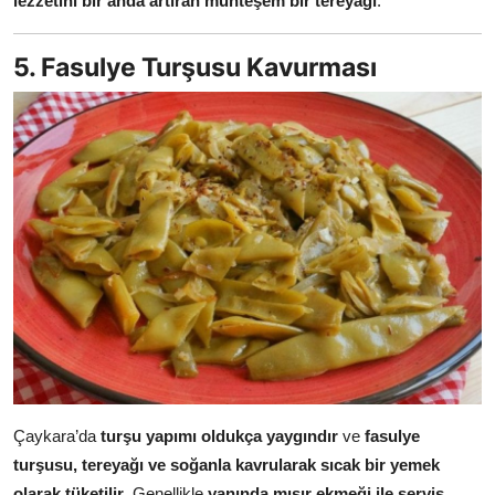
lezzetini bir anda artıran muhteşem bir tereyağı
.
5. Fasulye Turşusu Kavurması
Çaykara’da
turşu yapımı oldukça yaygındır
ve
fasulye
turşusu, tereyağı ve soğanla kavrularak sıcak bir yemek
olarak tüketilir
. Genellikle
yanında mısır ekmeği ile servis