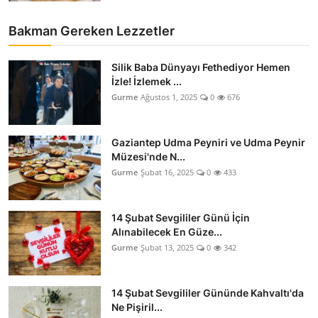
Bakman Gereken Lezzetler
Silik Baba Dünyayı Fethediyor Hemen
İzle! İzlemek ...
Gurme
Ağustos 1, 2025
0
676
Gaziantep Udma Peyniri ve Udma Peynir
Müzesi'nde N...
Gurme
Şubat 16, 2025
0
433
14 Şubat Sevgililer Günü İçin
Alınabilecek En Güze...
Gurme
Şubat 13, 2025
0
342
14 Şubat Sevgililer Gününde Kahvaltı'da
Ne Pişiril...