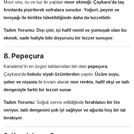
Mısır unu, su ve tuz ile yapılan
mısır ekmeği
,
Çaykara’da taş
fırınlarda pişirilerek sofralara sunulur
.
Yoğurt, peynir ve
tereyağı ile birlikte tüketildiğinde daha da lezzetlidir
.
Tadım Yorumu:
Dışı çıtır, içi hafif nemli ve yumuşak olan bu
ekmek, sade haliyle bile doyurucu bir lezzet sunuyor
.
8. Pepeçura
Karadeniz’in en özgün tatlılarından biri olan
pepeçura
,
Çaykara’da
kokulu siyah üzümlerden
yapılır.
Üzüm suyu,
şeker ve nişasta
ile kıvam alarak
mor renkte, hafif ekşi ve tatlı
dengesiyle farklı bir lezzet sunar
.
Tadım Yorumu:
Soğuk servis edildiğinde
ferahlatıcı bir his
veriyor, tatlı dengesini çok iyi sağlıyor ve ağızda hoş bir tat
bırakıyor
.