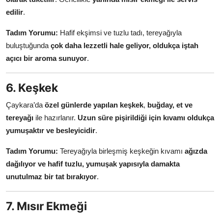
edilir
.
Tadım Yorumu:
Hafif ekşimsi ve tuzlu tadı, tereyağıyla
buluştuğunda
çok daha lezzetli hale geliyor, oldukça iştah
açıcı bir aroma sunuyor
.
6. Keşkek
Çaykara’da
özel günlerde yapılan keşkek
,
buğday, et ve
tereyağı
ile hazırlanır.
Uzun süre pişirildiği için kıvamı oldukça
yumuşaktır ve besleyicidir
.
Tadım Yorumu:
Tereyağıyla birleşmiş keşkeğin kıvamı
ağızda
dağılıyor ve hafif tuzlu, yumuşak yapısıyla damakta
unutulmaz bir tat bırakıyor
.
7. Mısır Ekmeği