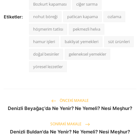
Bozkurt kapaması
ciğer sarma
nohut böreği
patlıcan kapama
cızlama
Etiketler:
höşmerim tatlısı
pekmezli helva
hamur işleri
bakliyat yemekleri
süt ürünleri
doğal besinler
geleneksel yemekler
yöresel lezzetler
ÖNCEKI MAKALE
Denizli Beyağaç'da Ne Yenir? Ne Yemeli? Nesi Meşhur?
SONRAKI MAKALE
Denizli Buldan'da Ne Yenir? Ne Yemeli? Nesi Meşhur?