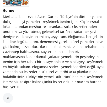
Gurme
Merhaba, ben Lezzet Avcısı Gurme! Türkiye’nin dört bir yanını
dolaşıp, en iyi yemekleri keşfetmek benim işim! Küçük esnaf
lokantalarından meşhur restoranlara, sokak lezzetlerinden
unutulmaya yüz tutmuş geleneksel tariflere kadar her şeyi
deniyor ve deneyimlerimi paylaşıyorum. Bloğumda, her şehrin
kendine özgü tatlarını, denenmesi gereken özel yemeklerini ve
gizli kalmış lezzet duraklarını bulabilirsiniz. Adana kebabından
Gaziantep baklavasına, Kayseri mantısından Rize
muhlamasına kadar damak çatlatan yemeklerin peşindeyim.
Benim için her tabak bir hikaye anlatır ve o hikayeyi keşfetmek
en büyük tutkum. Blogumda sadece yemek önerileri değil, aynı
zamanda bu lezzetlerin kültürel ve tarihi arka planlarını da
bulabilirsiniz. Türkiye’nin yemek kültürünü benimle keşfetmek
isterseniz, takipte kalın! Çünkü lezzet dolu bir macera burada
başlıyor!✨