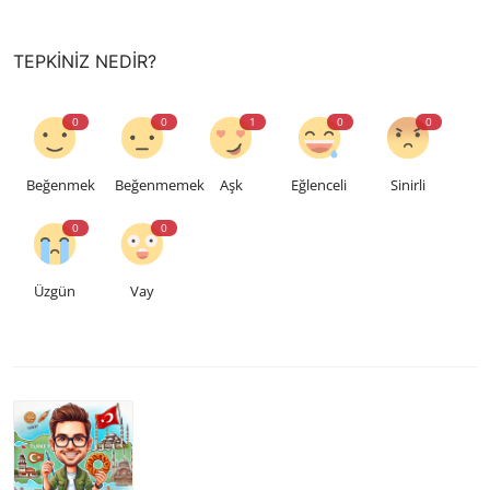
TEPKINIZ NEDIR?
0
0
1
0
0
Beğenmek
Beğenmemek
Aşk
Eğlenceli
Sinirli
0
0
Üzgün
Vay