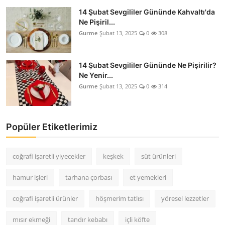
14 Şubat Sevgililer Gününde Kahvaltı'da
Ne Pişiril...
Gurme
Şubat 13, 2025
0
308
14 Şubat Sevgililer Gününde Ne Pişirilir?
Ne Yenir...
Gurme
Şubat 13, 2025
0
314
Popüler Etiketlerimiz
coğrafi işaretli yiyecekler
keşkek
süt ürünleri
hamur işleri
tarhana çorbası
et yemekleri
coğrafi işaretli ürünler
höşmerim tatlısı
yöresel lezzetler
mısır ekmeği
tandır kebabı
içli köfte