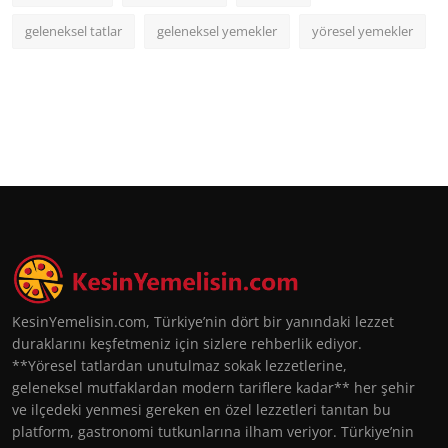
geleneksel tatlar
geleneksel yemekler
yöresel yemekler
KesinYemelisin.com, Türkiye’nin dört bir yanındaki lezzet
duraklarını keşfetmeniz için sizlere rehberlik ediyor.
**Yöresel tatlardan unutulmaz sokak lezzetlerine,
geleneksel mutfaklardan modern tariflere kadar** her şehir
ve ilçedeki yenmesi gereken en özel lezzetleri tanıtan bu
platform, gastronomi tutkunlarına ilham veriyor. Türkiye’nin