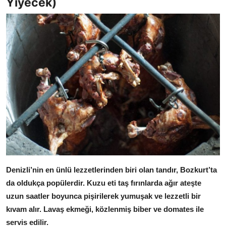
Yiyecek)
Anne & Bebek Beslenmesi
Mutfak Sırları & Teknikler
Gıda Sözlüğü & Nedir?
Yemek Tarifleri & Menüler
Denizli’nin en ünlü lezzetlerinden biri olan tandır, Bozkurt’ta
da oldukça popülerdir.
Kuzu eti taş fırınlarda ağır ateşte
uzun saatler boyunca pişirilerek yumuşak ve lezzetli bir
kıvam alır.
Lavaş ekmeği, közlenmiş biber ve domates ile
servis edilir.