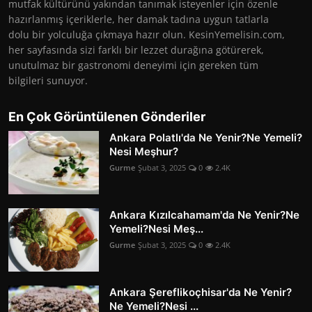
mutfak kültürünü yakından tanımak isteyenler için özenle
hazırlanmış içeriklerle, her damak tadına uygun tatlarla
dolu bir yolculuğa çıkmaya hazır olun. KesinYemelisin.com,
her sayfasında sizi farklı bir lezzet durağına götürerek,
unutulmaz bir gastronomi deneyimi için gereken tüm
bilgileri sunuyor.
En Çok Görüntülenen Gönderiler
Ankara Polatlı'da Ne Yenir?Ne Yemeli?
Nesi Meşhur?
Gurme
Şubat 3, 2025
0
2.4K
Ankara Kızılcahamam'da Ne Yenir?Ne
Yemeli?Nesi Meş...
Gurme
Şubat 3, 2025
0
2.4K
Ankara Şereflikoçhisar'da Ne Yenir?
Ne Yemeli?Nesi ...