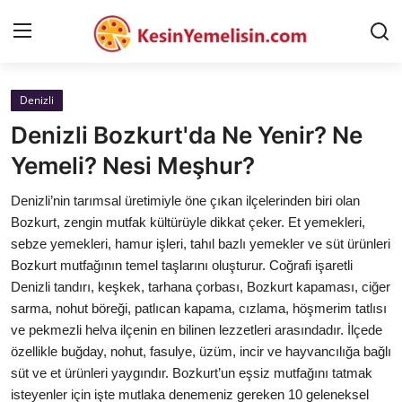
Denizli
AnaSayfa
Denizli Bozkurt'da Ne Yenir? Ne
Gizlilik Sözleşmesi
Yemeli? Nesi Meşhur?
Rüya Tabirleri
Denizli’nin tarımsal üretimiyle öne çıkan ilçelerinden biri olan
Bozkurt, zengin mutfak kültürüyle dikkat çeker. Et yemekleri,
Diyet & Sağlıklı Beslenme
sebze yemekleri, hamur işleri, tahıl bazlı yemekler ve süt ürünleri
Bozkurt mutfağının temel taşlarını oluşturur. Coğrafi işaretli
İletişim
Denizli tandırı, keşkek, tarhana çorbası, Bozkurt kapaması, ciğer
sarma, nohut böreği, patlıcan kapama, cızlama, höşmerim tatlısı
Şehirler
ve pekmezli helva ilçenin en bilinen lezzetleri arasındadır. İlçede
Helal Gıda & Dini Hükümler
özellikle buğday, nohut, fasulye, üzüm, incir ve hayvancılığa bağlı
süt ve et ürünleri yaygındır. Bozkurt’un eşsiz mutfağını tatmak
Gıda Güvenliği & Bilimi
isteyenler için işte mutlaka denemeniz gereken 10 geleneksel