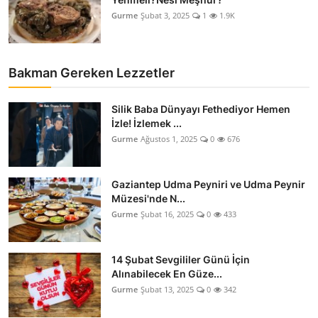
Gurme
Şubat 3, 2025
1
1.9K
Bakman Gereken Lezzetler
Silik Baba Dünyayı Fethediyor Hemen
İzle! İzlemek ...
Gurme
Ağustos 1, 2025
0
676
Gaziantep Udma Peyniri ve Udma Peynir
Müzesi'nde N...
Gurme
Şubat 16, 2025
0
433
14 Şubat Sevgililer Günü İçin
Alınabilecek En Güze...
Gurme
Şubat 13, 2025
0
342