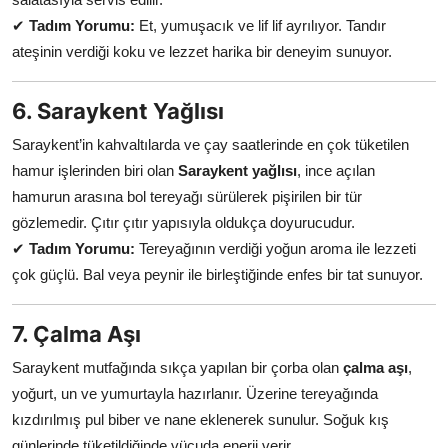
✔
Tadım Yorumu:
Et, yumuşacık ve lif lif ayrılıyor. Tandır
ateşinin verdiği koku ve lezzet harika bir deneyim sunuyor.
6. Saraykent Yağlısı
Saraykent’in kahvaltılarda ve çay saatlerinde en çok tüketilen
hamur işlerinden biri olan
Saraykent yağlısı
, ince açılan
hamurun arasına bol tereyağı sürülerek pişirilen bir tür
gözlemedir. Çıtır çıtır yapısıyla oldukça doyurucudur.
✔
Tadım Yorumu:
Tereyağının verdiği yoğun aroma ile lezzeti
çok güçlü. Bal veya peynir ile birleştiğinde enfes bir tat sunuyor.
7. Çalma Aşı
Saraykent mutfağında sıkça yapılan bir çorba olan
çalma aşı
,
yoğurt, un ve yumurtayla hazırlanır. Üzerine tereyağında
kızdırılmış pul biber ve nane eklenerek sunulur. Soğuk kış
günlerinde tüketildiğinde vücuda enerji verir.