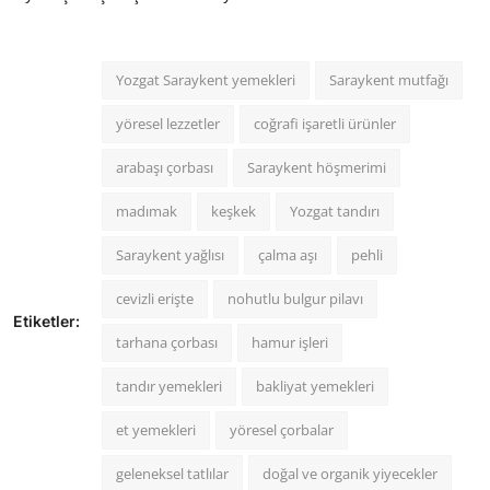
Yozgat Saraykent yemekleri
Saraykent mutfağı
yöresel lezzetler
coğrafi işaretli ürünler
arabaşı çorbası
Saraykent höşmerimi
madımak
keşkek
Yozgat tandırı
Saraykent yağlısı
çalma aşı
pehli
cevizli erişte
nohutlu bulgur pilavı
Etiketler:
tarhana çorbası
hamur işleri
tandır yemekleri
bakliyat yemekleri
et yemekleri
yöresel çorbalar
geleneksel tatlılar
doğal ve organik yiyecekler