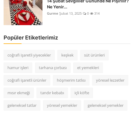
14 Şubat Sevgililer Gününde Ne Pişirilir?
Ne Yenir...
Gurme
Şubat 13, 2025
0
314
Popüler Etiketlerimiz
coğrafi işaretli yiyecekler
keşkek
süt ürünleri
hamur işleri
tarhana çorbası
et yemekleri
coğrafi işaretli ürünler
höşmerim tatlısı
yöresel lezzetler
mısır ekmeği
tandır kebabı
içli köfte
geleneksel tatlar
yöresel yemekler
geleneksel yemekler