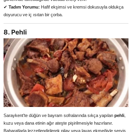
✔
Tadım Yorumu:
Hafif ekşimsi ve kremsi dokusuyla oldukça
doyurucu ve iç ısıtan bir çorba.
8. Pehli
Saraykent’te düğün ve bayram sofralarında sıkça yapılan
pehli
,
kuzu veya dana etinin ağır ateşte pişirilmesiyle hazırlanır.
Baharatlarla lezzetlendirilerek pilav veya lavaş ekmeğiyle servis