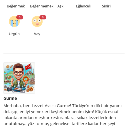
Beğenmek
Beğenmemek
Aşk
Eğlenceli
Sinirli
0
0
Üzgün
Vay
Gurme
Merhaba, ben Lezzet Avcısı Gurme! Türkiye’nin dört bir yanını
dolaşıp, en iyi yemekleri keşfetmek benim işim! Küçük esnaf
lokantalarından meşhur restoranlara, sokak lezzetlerinden
unutulmaya yüz tutmuş geleneksel tariflere kadar her şeyi