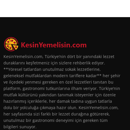
KesinYemelisin.com, Türkiye’nin dört bir yanındaki lezzet
duraklarını keşfetmeniz için sizlere rehberlik ediyor.
**Yöresel tatlardan unutulmaz sokak lezzetlerine,
geleneksel mutfaklardan modern tariflere kadar** her şehir
ve ilçedeki yenmesi gereken en özel lezzetleri tanıtan bu
platform, gastronomi tutkunlarına ilham veriyor. Türkiye’nin
mutfak kültürünü yakından tanımak isteyenler için özenle
hazırlanmış içeriklerle, her damak tadına uygun tatlarla
dolu bir yolculuğa çıkmaya hazır olun. KesinYemelisin.com,
her sayfasında sizi farklı bir lezzet durağına götürerek,
unutulmaz bir gastronomi deneyimi için gereken tüm
bilgileri sunuyor.