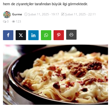
hem de ziyaretçiler tarafından büyük ilgi görmektedir.
Kalori & Diyet Rehberi
Gurme
Şubat 11, 2025 - 19:17
Şubat 11, 2025 - 22:11
Mutfak Püf Noktaları & İpuçları
0
123
Mekan & Lezzet Rotaları
Temel Gıda ve Ürün Rehberleri
İçecek Kültürü & Barista
Yöresel Tarifler & Ev Yemekleri
Gıda Güvenliği & Sağlık
İçecek Kültürü & Rehberleri
Popüler Kültür & Mutfak Tarihi
Mutfak Temizliği & Pratik Bilgiler