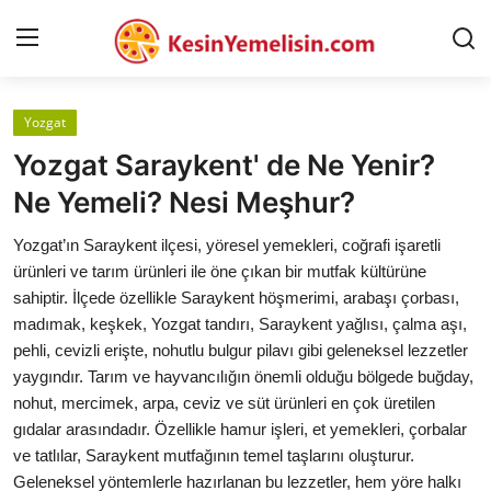
Yozgat
AnaSayfa
Yozgat Saraykent' de Ne Yenir?
Gizlilik Sözleşmesi
Ne Yemeli? Nesi Meşhur?
Rüya Tabirleri
Yozgat’ın Saraykent ilçesi, yöresel yemekleri, coğrafi işaretli
ürünleri ve tarım ürünleri ile öne çıkan bir mutfak kültürüne
Diyet & Sağlıklı Beslenme
sahiptir. İlçede özellikle Saraykent höşmerimi, arabaşı çorbası,
madımak, keşkek, Yozgat tandırı, Saraykent yağlısı, çalma aşı,
İletişim
pehli, cevizli erişte, nohutlu bulgur pilavı gibi geleneksel lezzetler
yaygındır. Tarım ve hayvancılığın önemli olduğu bölgede buğday,
Şehirler
nohut, mercimek, arpa, ceviz ve süt ürünleri en çok üretilen
Helal Gıda & Dini Hükümler
gıdalar arasındadır. Özellikle hamur işleri, et yemekleri, çorbalar
ve tatlılar, Saraykent mutfağının temel taşlarını oluşturur.
Gıda Güvenliği & Bilimi
Geleneksel yöntemlerle hazırlanan bu lezzetler, hem yöre halkı