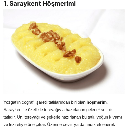
1. Saraykent Höşmerimi
Anne & Bebek Beslenmesi
Mutfak Sırları & Teknikler
Gıda Sözlüğü & Nedir?
Yemek Tarifleri & Menüler
Yozgat’ın coğrafi işaretli tatlılarından biri olan
höşmerim
,
Saraykent’te özellikle tereyağıyla hazırlanan geleneksel bir
tatlıdır. Un, tereyağı ve şekerle hazırlanan bu tatlı, yoğun kıvamı
ve lezzetiyle öne çıkar. Üzerine ceviz ya da fındık eklenerek