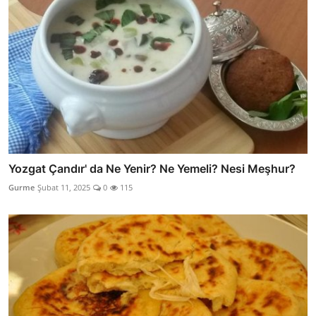
Yozgat Çandır' da Ne Yenir? Ne Yemeli? Nesi Meşhur?
Gurme
Şubat 11, 2025
0
115