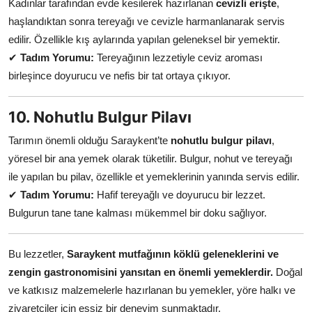
Kadınlar tarafından evde kesilerek hazırlanan
cevizli erişte
,
haşlandıktan sonra tereyağı ve cevizle harmanlanarak servis
edilir. Özellikle kış aylarında yapılan geleneksel bir yemektir.
✔
Tadım Yorumu:
Tereyağının lezzetiyle ceviz aroması
birleşince doyurucu ve nefis bir tat ortaya çıkıyor.
10. Nohutlu Bulgur Pilavı
Tarımın önemli olduğu Saraykent’te
nohutlu bulgur pilavı
,
yöresel bir ana yemek olarak tüketilir. Bulgur, nohut ve tereyağı
ile yapılan bu pilav, özellikle et yemeklerinin yanında servis edilir.
✔
Tadım Yorumu:
Hafif tereyağlı ve doyurucu bir lezzet.
Bulgurun tane tane kalması mükemmel bir doku sağlıyor.
Bu lezzetler,
Saraykent mutfağının köklü geleneklerini ve
zengin gastronomisini yansıtan en önemli yemeklerdir.
Doğal
ve katkısız malzemelerle hazırlanan bu yemekler, yöre halkı ve
ziyaretçiler için eşsiz bir deneyim sunmaktadır.