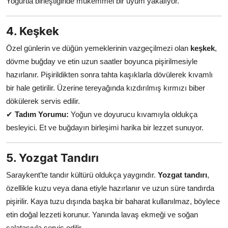
Yoğurtla birleştiğinde mükemmel bir uyum yakalıyor.
4. Keşkek
Özel günlerin ve düğün yemeklerinin vazgeçilmezi olan
keşkek
,
dövme buğday ve etin uzun saatler boyunca pişirilmesiyle
hazırlanır. Pişirildikten sonra tahta kaşıklarla dövülerek kıvamlı
bir hale getirilir. Üzerine tereyağında kızdırılmış kırmızı biber
dökülerek servis edilir.
✔
Tadım Yorumu:
Yoğun ve doyurucu kıvamıyla oldukça
besleyici. Et ve buğdayın birleşimi harika bir lezzet sunuyor.
5. Yozgat Tandırı
Saraykent’te tandır kültürü oldukça yaygındır.
Yozgat tandırı
,
özellikle kuzu veya dana etiyle hazırlanır ve uzun süre tandırda
pişirilir. Kaya tuzu dışında başka bir baharat kullanılmaz, böylece
etin doğal lezzeti korunur. Yanında lavaş ekmeği ve soğan
salatasıyla servis edilir.