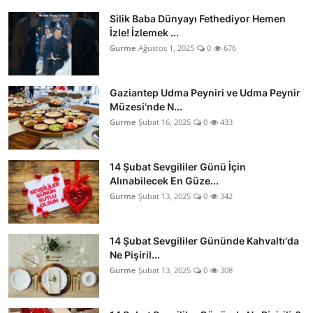
Silik Baba Dünyayı Fethediyor Hemen
İzle! İzlemek ...
Gurme
Ağustos 1, 2025
0
676
Gaziantep Udma Peyniri ve Udma Peynir
Müzesi'nde N...
Gurme
Şubat 16, 2025
0
433
14 Şubat Sevgililer Günü İçin
Alınabilecek En Güze...
Gurme
Şubat 13, 2025
0
342
14 Şubat Sevgililer Gününde Kahvaltı'da
Ne Pişiril...
Gurme
Şubat 13, 2025
0
308