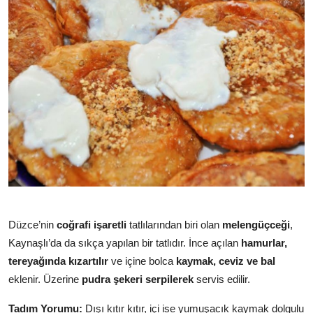
Düzce’nin
coğrafi işaretli
tatlılarından biri olan
melengüçceği
,
Kaynaşlı’da da sıkça yapılan bir tatlıdır. İnce açılan
hamurlar,
tereyağında kızartılır
ve içine bolca
kaymak, ceviz ve bal
eklenir. Üzerine
pudra şekeri serpilerek
servis edilir.
Tadım Yorumu:
Dışı kıtır kıtır, içi ise yumuşacık kaymak dolgulu