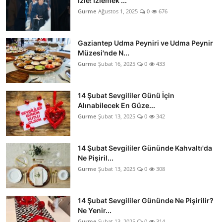
İzle! İzlemek ...
Gurme
Ağustos 1, 2025
0
676
Gaziantep Udma Peyniri ve Udma Peynir
Müzesi'nde N...
Gurme
Şubat 16, 2025
0
433
14 Şubat Sevgililer Günü İçin
Alınabilecek En Güze...
Gurme
Şubat 13, 2025
0
342
14 Şubat Sevgililer Gününde Kahvaltı'da
Ne Pişiril...
Gurme
Şubat 13, 2025
0
308
14 Şubat Sevgililer Gününde Ne Pişirilir?
Ne Yenir...
Gurme
Şubat 13, 2025
0
314