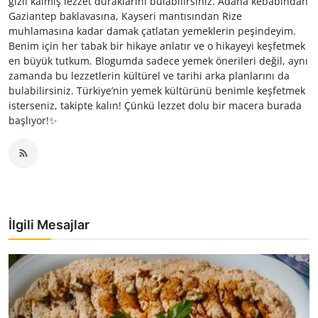
gizli kalmış lezzet duraklarını bulabilirsiniz. Adana kebabından
Gaziantep baklavasına, Kayseri mantısından Rize
muhlamasına kadar damak çatlatan yemeklerin peşindeyim.
Benim için her tabak bir hikaye anlatır ve o hikayeyi keşfetmek
en büyük tutkum. Blogumda sadece yemek önerileri değil, aynı
zamanda bu lezzetlerin kültürel ve tarihi arka planlarını da
bulabilirsiniz. Türkiye’nin yemek kültürünü benimle keşfetmek
isterseniz, takipte kalın! Çünkü lezzet dolu bir macera burada
başlıyor!✨
İlgili Mesajlar