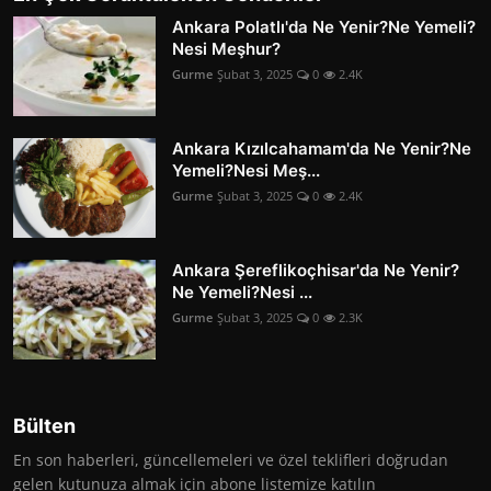
Ankara Polatlı'da Ne Yenir?Ne Yemeli?
Nesi Meşhur?
Gurme
Şubat 3, 2025
0
2.4K
Ankara Kızılcahamam'da Ne Yenir?Ne
Yemeli?Nesi Meş...
Gurme
Şubat 3, 2025
0
2.4K
Ankara Şereflikoçhisar'da Ne Yenir?
Ne Yemeli?Nesi ...
Gurme
Şubat 3, 2025
0
2.3K
Bülten
En son haberleri, güncellemeleri ve özel teklifleri doğrudan
gelen kutunuza almak için abone listemize katılın