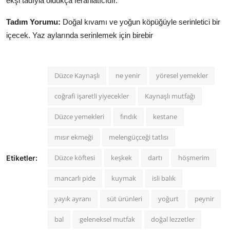
ekşi tadıyla oldukça ferahlatıcıdır.
Tadım Yorumu:
Doğal kıvamı ve yoğun köpüğüyle serinletici bir
içecek. Yaz aylarında serinlemek için birebir
Düzce Kaynaşlı
ne yenir
yöresel yemekler
coğrafi işaretli yiyecekler
Kaynaşlı mutfağı
Düzce yemekleri
fındık
kestane
mısır ekmeği
melengüçceği tatlısı
Düzce köftesi
keşkek
dartı
höşmerim
Etiketler:
mancarlı pide
kuymak
isli balık
yayık ayranı
süt ürünleri
yoğurt
peynir
bal
geleneksel mutfak
doğal lezzetler