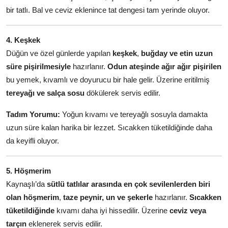
bir tatlı. Bal ve ceviz eklenince tat dengesi tam yerinde oluyor.
4. Keşkek
Düğün ve özel günlerde yapılan
keşkek
,
buğday ve etin uzun
süre pişirilmesiyle
hazırlanır.
Odun ateşinde ağır ağır pişirilen
bu yemek, kıvamlı ve doyurucu bir hale gelir. Üzerine eritilmiş
tereyağı ve salça sosu
dökülerek servis edilir.
Tadım Yorumu:
Yoğun kıvamı ve tereyağlı sosuyla damakta
uzun süre kalan harika bir lezzet. Sıcakken tüketildiğinde daha
da keyifli oluyor.
5. Höşmerim
Kaynaşlı’da
sütlü tatlılar arasında en çok sevilenlerden biri
olan höşmerim
,
taze peynir, un ve şekerle
hazırlanır.
Sıcakken
tüketildiğinde
kıvamı daha iyi hissedilir. Üzerine
ceviz veya
tarçın
eklenerek servis edilir.