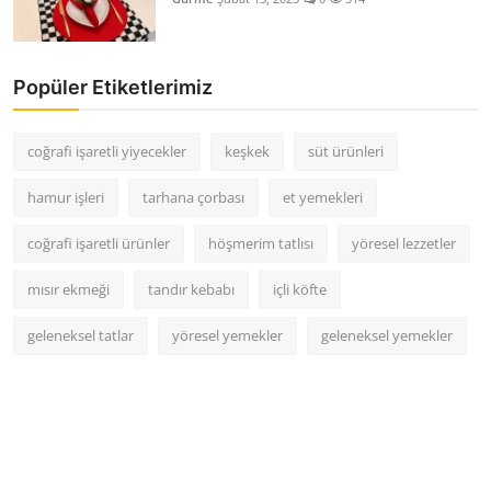
Popüler Etiketlerimiz
coğrafi işaretli yiyecekler
keşkek
süt ürünleri
hamur işleri
tarhana çorbası
et yemekleri
coğrafi işaretli ürünler
höşmerim tatlısı
yöresel lezzetler
mısır ekmeği
tandır kebabı
içli köfte
geleneksel tatlar
yöresel yemekler
geleneksel yemekler