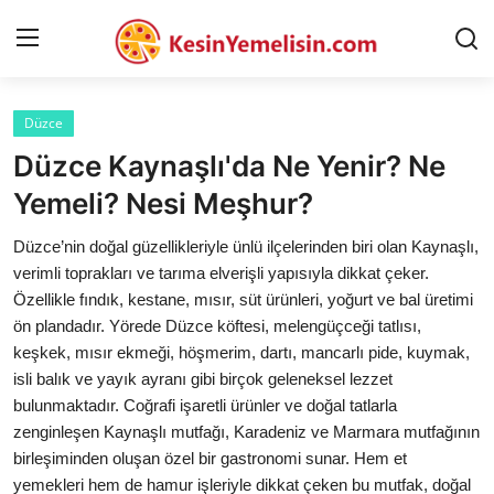
Düzce
AnaSayfa
Düzce Kaynaşlı'da Ne Yenir? Ne
Gizlilik Sözleşmesi
Yemeli? Nesi Meşhur?
Rüya Tabirleri
Düzce’nin doğal güzellikleriyle ünlü ilçelerinden biri olan Kaynaşlı,
verimli toprakları ve tarıma elverişli yapısıyla dikkat çeker.
Diyet & Sağlıklı Beslenme
Özellikle fındık, kestane, mısır, süt ürünleri, yoğurt ve bal üretimi
ön plandadır. Yörede Düzce köftesi, melengüçceği tatlısı,
İletişim
keşkek, mısır ekmeği, höşmerim, dartı, mancarlı pide, kuymak,
isli balık ve yayık ayranı gibi birçok geleneksel lezzet
Şehirler
bulunmaktadır. Coğrafi işaretli ürünler ve doğal tatlarla
Helal Gıda & Dini Hükümler
zenginleşen Kaynaşlı mutfağı, Karadeniz ve Marmara mutfağının
birleşiminden oluşan özel bir gastronomi sunar. Hem et
Gıda Güvenliği & Bilimi
yemekleri hem de hamur işleriyle dikkat çeken bu mutfak, doğal