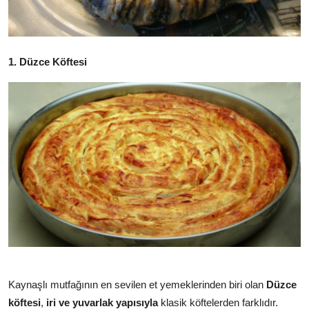
Anne & Bebek Beslenmesi
Mutfak Sırları & Teknikler
1. Düzce Köftesi
Gıda Sözlüğü & Nedir?
Yemek Tarifleri & Menüler
Kaynaşlı mutfağının en sevilen et yemeklerinden biri olan
Düzce
köftesi
,
iri ve yuvarlak yapısıyla
klasik köftelerden farklıdır.