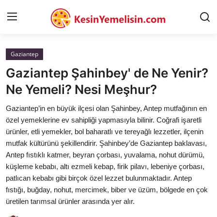
Gaziantep
AnaSayfa
Gaziantep Şahinbey' de Ne Yenir?
Gizlilik Sözleşmesi
Ne Yemeli? Nesi Meşhur?
Rüya Tabirleri
Gaziantep’in en büyük ilçesi olan Şahinbey, Antep mutfağının en
özel yemeklerine ev sahipliği yapmasıyla bilinir. Coğrafi işaretli
Diyet & Sağlıklı Beslenme
ürünler, etli yemekler, bol baharatlı ve tereyağlı lezzetler, ilçenin
mutfak kültürünü şekillendirir. Şahinbey’de Gaziantep baklavası,
İletişim
Antep fıstıklı katmer, beyran çorbası, yuvalama, nohut dürümü,
küşleme kebabı, altı ezmeli kebap, firik pilavı, lebeniye çorbası,
Şehirler
patlıcan kebabı gibi birçok özel lezzet bulunmaktadır. Antep
Helal Gıda & Dini Hükümler
fıstığı, buğday, nohut, mercimek, biber ve üzüm, bölgede en çok
üretilen tarımsal ürünler arasında yer alır.
Gıda Güvenliği & Bilimi