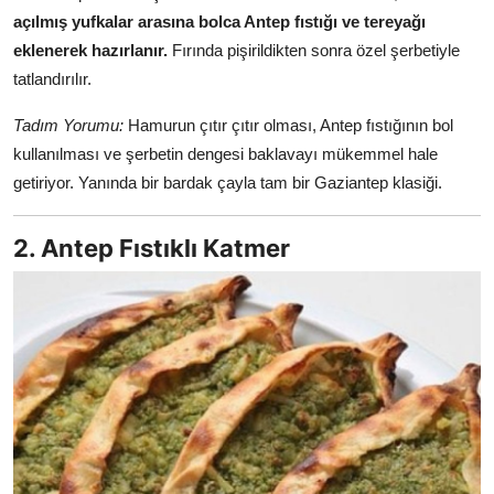
açılmış yufkalar arasına bolca Antep fıstığı ve tereyağı
Anne & Bebek Beslenmesi
eklenerek hazırlanır.
Fırında pişirildikten sonra özel şerbetiyle
Mutfak Sırları & Teknikler
tatlandırılır.
Gıda Sözlüğü & Nedir?
Tadım Yorumu:
Hamurun çıtır çıtır olması, Antep fıstığının bol
kullanılması ve şerbetin dengesi baklavayı mükemmel hale
Yemek Tarifleri & Menüler
getiriyor. Yanında bir bardak çayla tam bir Gaziantep klasiği.
2. Antep Fıstıklı Katmer