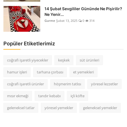
14 Şubat Sevgililer Gününde Ne Pişirilir?
Ne Yenir...
Gurme
Şubat 13, 2025
0
314
Popüler Etiketlerimiz
coğrafi işaretli yiyecekler
keşkek
süt ürünleri
hamur işleri
tarhana çorbası
et yemekleri
coğrafi işaretli ürünler
höşmerim tatlısı
yöresel lezzetler
mısır ekmeği
tandır kebabı
içli köfte
geleneksel tatlar
yöresel yemekler
geleneksel yemekler