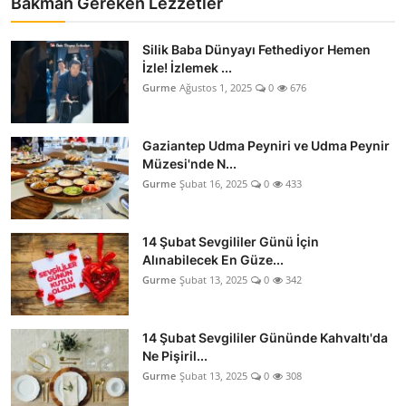
Bakman Gereken Lezzetler
Silik Baba Dünyayı Fethediyor Hemen
İzle! İzlemek ...
Gurme
Ağustos 1, 2025
0
676
Gaziantep Udma Peyniri ve Udma Peynir
Müzesi'nde N...
Gurme
Şubat 16, 2025
0
433
14 Şubat Sevgililer Günü İçin
Alınabilecek En Güze...
Gurme
Şubat 13, 2025
0
342
14 Şubat Sevgililer Gününde Kahvaltı'da
Ne Pişiril...
Gurme
Şubat 13, 2025
0
308