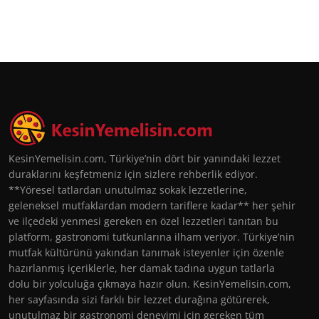
KesinYemelisin.com, Türkiye’nin dört bir yanındaki lezzet
duraklarını keşfetmeniz için sizlere rehberlik ediyor.
**Yöresel tatlardan unutulmaz sokak lezzetlerine,
geleneksel mutfaklardan modern tariflere kadar** her şehir
ve ilçedeki yenmesi gereken en özel lezzetleri tanıtan bu
platform, gastronomi tutkunlarına ilham veriyor. Türkiye’nin
mutfak kültürünü yakından tanımak isteyenler için özenle
hazırlanmış içeriklerle, her damak tadına uygun tatlarla
dolu bir yolculuğa çıkmaya hazır olun. KesinYemelisin.com,
her sayfasında sizi farklı bir lezzet durağına götürerek,
unutulmaz bir gastronomi deneyimi için gereken tüm