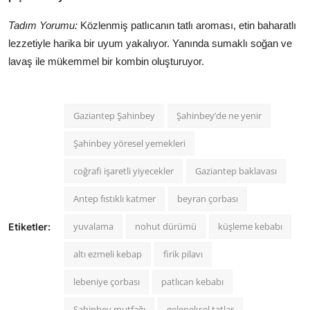
Tadım Yorumu:
Közlenmiş patlıcanın tatlı aroması, etin baharatlı
lezzetiyle harika bir uyum yakalıyor. Yanında sumaklı soğan ve
lavaş ile mükemmel bir kombin oluşturuyor.
Gaziantep Şahinbey
Şahinbey’de ne yenir
Şahinbey yöresel yemekleri
coğrafi işaretli yiyecekler
Gaziantep baklavası
Antep fıstıklı katmer
beyran çorbası
yuvalama
nohut dürümü
küşleme kebabı
Etiketler:
altı ezmeli kebap
firik pilavı
lebeniye çorbası
patlıcan kebabı
Şahinbey mutfağı
geleneksel tatlar