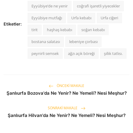
Eyyübiye’de ne yenir
coğrafi işaretli yiyecekler
Eyyübiye mutfağı
Urfa kebabı
Urfa ciğeri
Etiketler:
tirit
haşhaş kebabı
soğan kebabı
bostana salatası
lebeniye çorbası
peynirli semsek
ağzı açık böreği
şıllık tatlısı.
ÖNCEKI MAKALE
Şanlıurfa Bozova'da Ne Yenir? Ne Yemeli? Nesi Meşhur?
SONRAKI MAKALE
Şanlıurfa Hilvan'da Ne Yenir? Ne Yemeli? Nesi Meşhur?