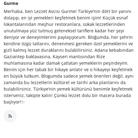
Gurme
Merhaba, ben Lezzet Avcısı Gurme! Türkiye’nin dört bir yanını
dolaşıp, en iyi yemekleri keşfetmek benim işim! Küçük esnaf
lokantalarından meşhur restoranlara, sokak lezzetlerinden
unutulmaya yüz tutmuş geleneksel tariflere kadar her şeyi
deniyor ve deneyimlerimi paylaşıyorum. Bloğumda, her şehrin
kendine özgü tatlarını, denenmesi gereken özel yemeklerini ve
gizli kalmış lezzet duraklarını bulabilirsiniz. Adana kebabından
Gaziantep baklavasına, Kayseri mantısından Rize
muhlamasına kadar damak çatlatan yemeklerin peşindeyim.
Benim için her tabak bir hikaye anlatır ve o hikayeyi keşfetmek
en büyük tutkum. Blogumda sadece yemek önerileri değil, aynı
zamanda bu lezzetlerin kültürel ve tarihi arka planlarını da
bulabilirsiniz. Türkiye’nin yemek kültürünü benimle keşfetmek
isterseniz, takipte kalın! Çünkü lezzet dolu bir macera burada
başlıyor!✨