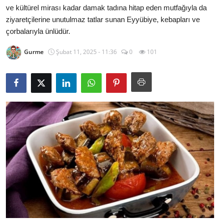
ve kültürel mirası kadar damak tadına hitap eden mutfağıyla da
Kalori & Diyet Rehberi
ziyaretçilerine unutulmaz tatlar sunan Eyyübiye, kebapları ve
çorbalarıyla ünlüdür.
Mutfak Püf Noktaları & İpuçları
Gurme
Şubat 11, 2025 - 11:36
0
101
Mekan & Lezzet Rotaları
Temel Gıda ve Ürün Rehberleri
İçecek Kültürü & Barista
Yöresel Tarifler & Ev Yemekleri
Gıda Güvenliği & Sağlık
İçecek Kültürü & Rehberleri
Popüler Kültür & Mutfak Tarihi
Mutfak Temizliği & Pratik Bilgiler