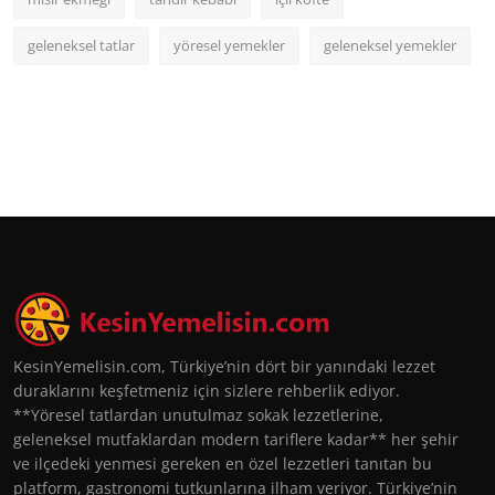
geleneksel tatlar
yöresel yemekler
geleneksel yemekler
KesinYemelisin.com, Türkiye’nin dört bir yanındaki lezzet
duraklarını keşfetmeniz için sizlere rehberlik ediyor.
**Yöresel tatlardan unutulmaz sokak lezzetlerine,
geleneksel mutfaklardan modern tariflere kadar** her şehir
ve ilçedeki yenmesi gereken en özel lezzetleri tanıtan bu
platform, gastronomi tutkunlarına ilham veriyor. Türkiye’nin