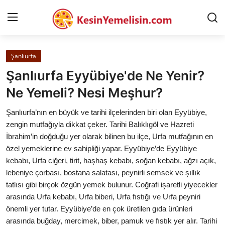
Şanlıurfa
AnaSayfa
Şanlıurfa Eyyübiye'de Ne Yenir?
Gizlilik Sözleşmesi
Ne Yemeli? Nesi Meşhur?
Rüya Tabirleri
Şanlıurfa’nın en büyük ve tarihi ilçelerinden biri olan Eyyübiye,
zengin mutfağıyla dikkat çeker. Tarihi Balıklıgöl ve Hazreti
Diyet & Sağlıklı Beslenme
İbrahim’in doğduğu yer olarak bilinen bu ilçe, Urfa mutfağının en
özel yemeklerine ev sahipliği yapar. Eyyübiye’de Eyyübiye
İletişim
kebabı, Urfa ciğeri, tirit, haşhaş kebabı, soğan kebabı, ağzı açık,
lebeniye çorbası, bostana salatası, peynirli semsek ve şıllık
Şehirler
tatlısı gibi birçok özgün yemek bulunur. Coğrafi işaretli yiyecekler
Helal Gıda & Dini Hükümler
arasında Urfa kebabı, Urfa biberi, Urfa fıstığı ve Urfa peyniri
önemli yer tutar. Eyyübiye’de en çok üretilen gıda ürünleri
Gıda Güvenliği & Bilimi
arasında buğday, mercimek, biber, pamuk ve fıstık yer alır. Tarihi