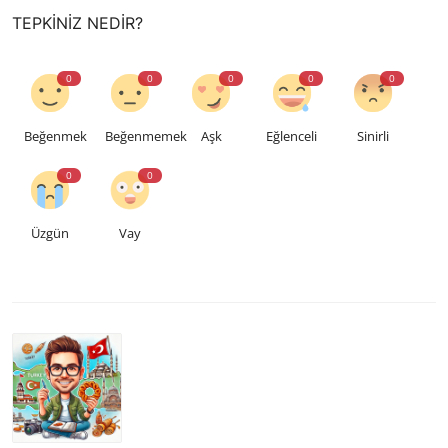
TEPKINIZ NEDIR?
0
0
0
0
0
Beğenmek
Beğenmemek
Aşk
Eğlenceli
Sinirli
0
0
Üzgün
Vay