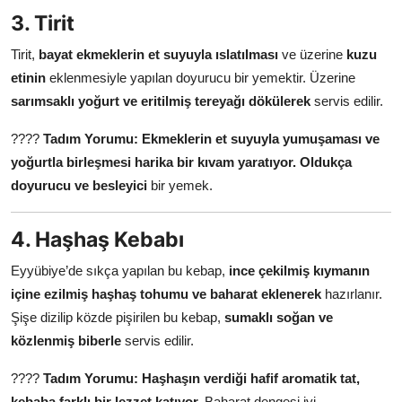
3. Tirit
Tirit,
bayat ekmeklerin et suyuyla ıslatılması
ve üzerine
kuzu
etinin
eklenmesiyle yapılan doyurucu bir yemektir. Üzerine
sarımsaklı yoğurt ve eritilmiş tereyağı dökülerek
servis edilir.
????
Tadım Yorumu:
Ekmeklerin et suyuyla yumuşaması ve
yoğurtla birleşmesi harika bir kıvam yaratıyor.
Oldukça
doyurucu ve besleyici
bir yemek.
4. Haşhaş Kebabı
Eyyübiye’de sıkça yapılan bu kebap,
ince çekilmiş kıymanın
içine ezilmiş haşhaş tohumu ve baharat eklenerek
hazırlanır.
Şişe dizilip közde pişirilen bu kebap,
sumaklı soğan ve
közlenmiş biberle
servis edilir.
????
Tadım Yorumu:
Haşhaşın verdiği hafif aromatik tat,
kebaba farklı bir lezzet katıyor.
Baharat dengesi iyi