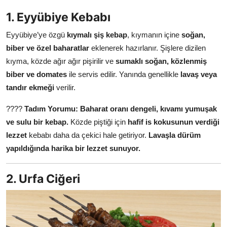
Anne & Bebek Beslenmesi
1. Eyyübiye Kebabı
Mutfak Sırları & Teknikler
Eyyübiye’ye özgü
kıymalı şiş kebap
, kıymanın içine
soğan,
biber ve özel baharatlar
eklenerek hazırlanır. Şişlere dizilen
Gıda Sözlüğü & Nedir?
kıyma, közde ağır ağır pişirilir ve
sumaklı soğan, közlenmiş
biber ve domates
ile servis edilir. Yanında genellikle
lavaş veya
Yemek Tarifleri & Menüler
tandır ekmeği
verilir.
????
Tadım Yorumu:
Baharat oranı dengeli, kıvamı yumuşak
ve sulu bir kebap.
Közde piştiği için
hafif is kokusunun verdiği
lezzet
kebabı daha da çekici hale getiriyor.
Lavaşla dürüm
yapıldığında harika bir lezzet sunuyor.
2. Urfa Ciğeri