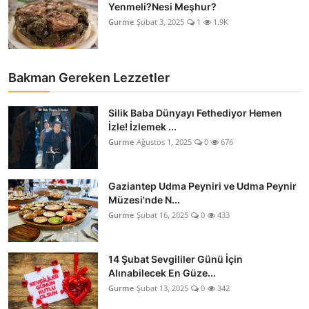
Yenmeli?Nesi Meşhur?
Gurme
Şubat 3, 2025
1
1.9K
Bakman Gereken Lezzetler
Silik Baba Dünyayı Fethediyor Hemen
İzle! İzlemek ...
Gurme
Ağustos 1, 2025
0
676
Gaziantep Udma Peyniri ve Udma Peynir
Müzesi'nde N...
Gurme
Şubat 16, 2025
0
433
14 Şubat Sevgililer Günü İçin
Alınabilecek En Güze...
Gurme
Şubat 13, 2025
0
342