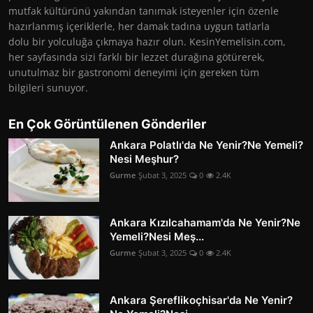
mutfak kültürünü yakından tanımak isteyenler için özenle
hazırlanmış içeriklerle, her damak tadına uygun tatlarla
dolu bir yolculuğa çıkmaya hazır olun. KesinYemelisin.com,
her sayfasında sizi farklı bir lezzet durağına götürerek,
unutulmaz bir gastronomi deneyimi için gereken tüm
bilgileri sunuyor.
En Çok Görüntülenen Gönderiler
Ankara Polatlı'da Ne Yenir?Ne Yemeli?
Nesi Meşhur?
Gurme
Şubat 3, 2025
0
2.4K
Ankara Kızılcahamam'da Ne Yenir?Ne
Yemeli?Nesi Meş...
Gurme
Şubat 3, 2025
0
2.4K
Ankara Şereflikoçhisar'da Ne Yenir?