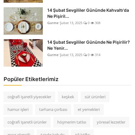
14 Şubat Sevgililer Gününde Kahvaltı'da
Ne Pişiril...
Gurme
Şubat 13, 2025
0
308
14 Şubat Sevgililer Gününde Ne Pişirilir?
Ne Yenir...
Gurme
Şubat 13, 2025
0
314
Popüler Etiketlerimiz
coğrafi işaretli yiyecekler
keşkek
süt ürünleri
hamur işleri
tarhana çorbası
et yemekleri
coğrafi işaretli ürünler
höşmerim tatlısı
yöresel lezzetler
mısır ekmeği
tandır kebabı
içli köfte