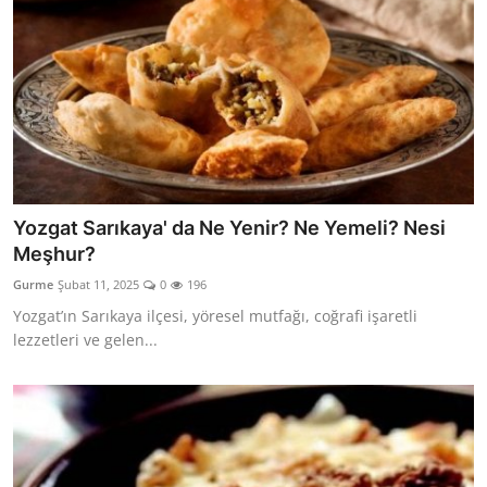
Yozgat Sarıkaya' da Ne Yenir? Ne Yemeli? Nesi
Meşhur?
Gurme
Şubat 11, 2025
0
196
Yozgat’ın Sarıkaya ilçesi, yöresel mutfağı, coğrafi işaretli
lezzetleri ve gelen...