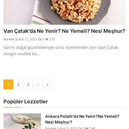
Van Çatak'da Ne Yenir? Ne Yemeli? Nesi Meşhur?
Gurme
Şubat 11, 2025
0
210
Van’ın doğal güzellikleriyle ünlü ilçelerinden biri olan Çatak,
zengin mutfak kü...
1
2
3
›
»
Popüler Lezzetler
Ankara Polatlı'da Ne Yenir?Ne Yemeli?
Nesi Meşhur?
Gurme
Şubat 3, 2025
0
2.4K