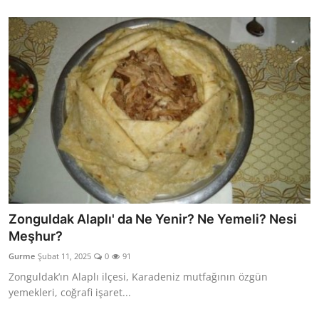
Zonguldak Alaplı' da Ne Yenir? Ne Yemeli? Nesi
Meşhur?
Gurme
Şubat 11, 2025
0
91
Zonguldak’ın Alaplı ilçesi, Karadeniz mutfağının özgün
yemekleri, coğrafi işaret...