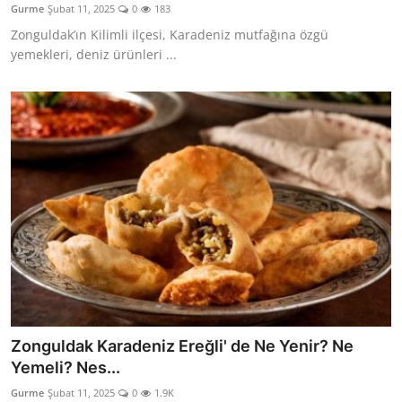
Gurme
Şubat 11, 2025
0
183
Anne & Bebek Beslenmesi
Zonguldak’ın Kilimli ilçesi, Karadeniz mutfağına özgü
yemekleri, deniz ürünleri ...
Mutfak Sırları & Teknikler
Gıda Sözlüğü & Nedir?
Yemek Tarifleri & Menüler
Zonguldak Karadeniz Ereğli' de Ne Yenir? Ne
Yemeli? Nes...
Gurme
Şubat 11, 2025
0
1.9K