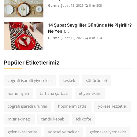
Gurme
Şubat 13, 2025
0
308
14 Şubat Sevgililer Gününde Ne Pişirilir?
Ne Yenir...
Gurme
Şubat 13, 2025
0
314
Popüler Etiketlerimiz
coğrafi işaretli yiyecekler
keşkek
süt ürünleri
hamur işleri
tarhana çorbası
et yemekleri
coğrafi işaretli ürünler
höşmerim tatlısı
yöresel lezzetler
mısır ekmeği
tandır kebabı
içli köfte
geleneksel tatlar
yöresel yemekler
geleneksel yemekler