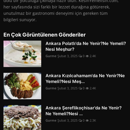
dolu bir yolculuğa çıkmaya hazır olun. KesinYemelisin.com,
her sayfasında sizi farklı bir lezzet durağına götürerek,
unutulmaz bir gastronomi deneyimi için gereken tüm
bilgileri sunuyor.
En Çok Görüntülenen Gönderiler
Ankara Polatlı'da Ne Yenir?Ne Yemeli?
Nesi Meşhur?
Gurme
Şubat 3, 2025
0
2.4K
Ankara Kızılcahamam'da Ne Yenir?Ne
Yemeli?Nesi Meş...
Gurme
Şubat 3, 2025
0
2.4K
Ankara Şereflikoçhisar'da Ne Yenir?
Ne Yemeli?Nesi ...
Gurme
Şubat 3, 2025
0
2.3K