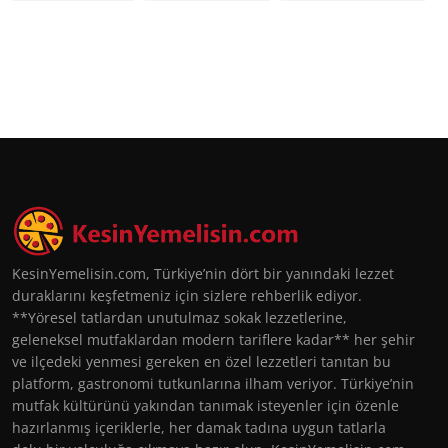
KesinYemelisin.com, Türkiye’nin dört bir yanındaki lezzet
duraklarını keşfetmeniz için sizlere rehberlik ediyor.
**Yöresel tatlardan unutulmaz sokak lezzetlerine,
geleneksel mutfaklardan modern tariflere kadar** her şehir
ve ilçedeki yenmesi gereken en özel lezzetleri tanıtan bu
platform, gastronomi tutkunlarına ilham veriyor. Türkiye’nin
mutfak kültürünü yakından tanımak isteyenler için özenle
hazırlanmış içeriklerle, her damak tadına uygun tatlarla