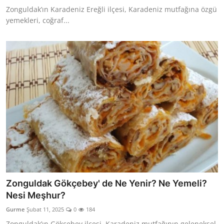
Zonguldak’ın Karadeniz Ereğli ilçesi, Karadeniz mutfağına özgü
yemekleri, coğraf...
Zonguldak Gökçebey' de Ne Yenir? Ne Yemeli?
Nesi Meşhur?
Gurme
Şubat 11, 2025
0
184
Zonguldak’ın Gökçebey ilçesi, Karadeniz mutfağının geleneksel