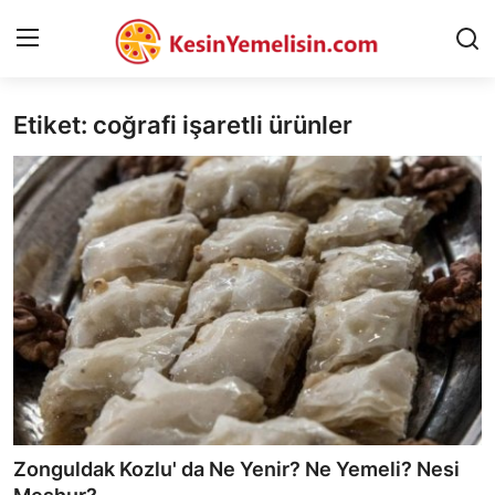
Etiket: coğrafi işaretli ürünler
AnaSayfa
Gizlilik Sözleşmesi
Rüya Tabirleri
Diyet & Sağlıklı Beslenme
İletişim
Şehirler
Helal Gıda & Dini Hükümler
Zonguldak Kozlu' da Ne Yenir? Ne Yemeli? Nesi
Gıda Güvenliği & Bilimi