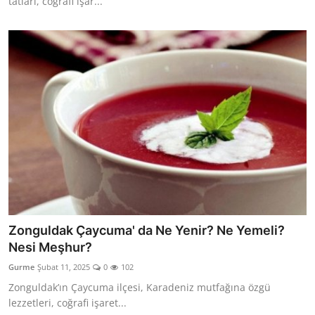
tatları, coğrafi işar...
Zonguldak Çaycuma' da Ne Yenir? Ne Yemeli?
Nesi Meşhur?
Gurme
Şubat 11, 2025
0
102
Zonguldak’ın Çaycuma ilçesi, Karadeniz mutfağına özgü
lezzetleri, coğrafi işaret...