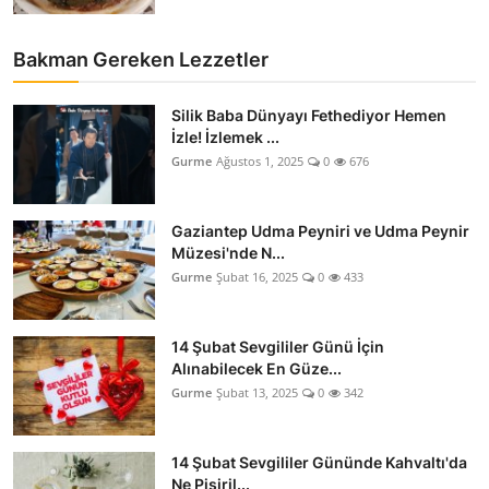
Bakman Gereken Lezzetler
Silik Baba Dünyayı Fethediyor Hemen
İzle! İzlemek ...
Gurme
Ağustos 1, 2025
0
676
Gaziantep Udma Peyniri ve Udma Peynir
Müzesi'nde N...
Gurme
Şubat 16, 2025
0
433
14 Şubat Sevgililer Günü İçin
Alınabilecek En Güze...
Gurme
Şubat 13, 2025
0
342
14 Şubat Sevgililer Gününde Kahvaltı'da
Ne Pişiril...