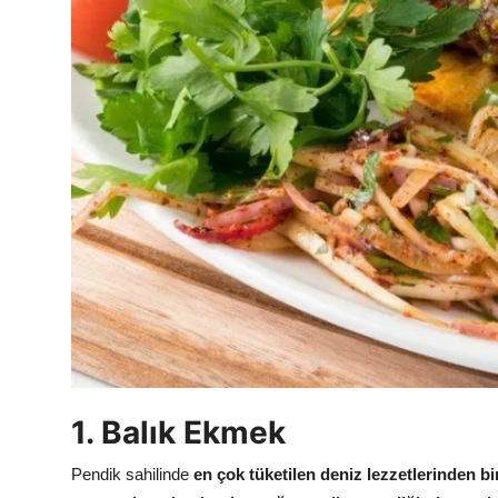
Anne & Bebek Beslenmesi
Mutfak Sırları & Teknikler
Gıda Sözlüğü & Nedir?
Yemek Tarifleri & Menüler
1. Balık Ekmek
Pendik sahilinde
en çok tüketilen deniz lezzetlerinden bi