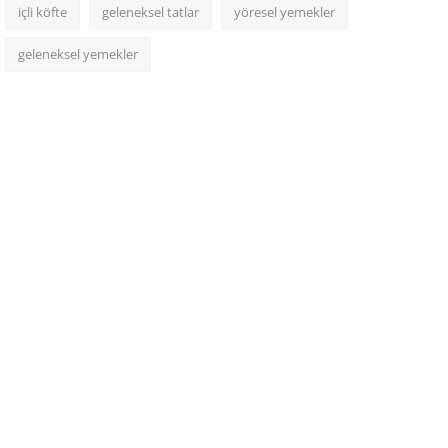
içli köfte
geleneksel tatlar
yöresel yemekler
geleneksel yemekler