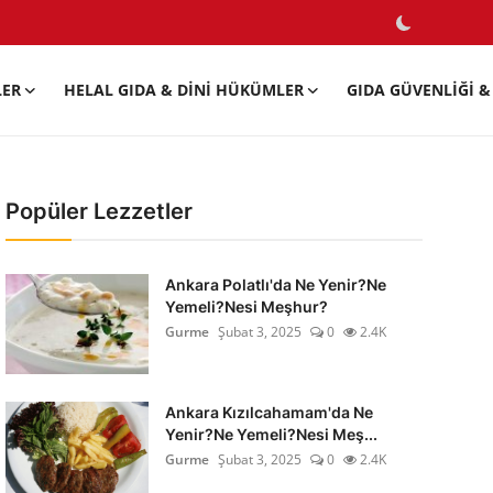
LER
HELAL GIDA & DINI HÜKÜMLER
GIDA GÜVENLIĞI & 
Popüler Lezzetler
Ankara Polatlı'da Ne Yenir?Ne
Yemeli?Nesi Meşhur?
Gurme
Şubat 3, 2025
0
2.4K
Ankara Kızılcahamam'da Ne
Yenir?Ne Yemeli?Nesi Meş...
Gurme
Şubat 3, 2025
0
2.4K