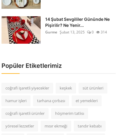
14 Şubat Sevgililer Gününde Ne
Pişirilir? Ne Yenir...
Gurme
Şubat 13, 2025
0
314
Popüler Etiketlerimiz
coğrafi işaretli yiyecekler
keşkek
süt ürünleri
hamur işleri
tarhana çorbası
et yemekleri
coğrafi işaretli ürünler
höşmerim tatlısı
yöresel lezzetler
mısır ekmeği
tandır kebabı