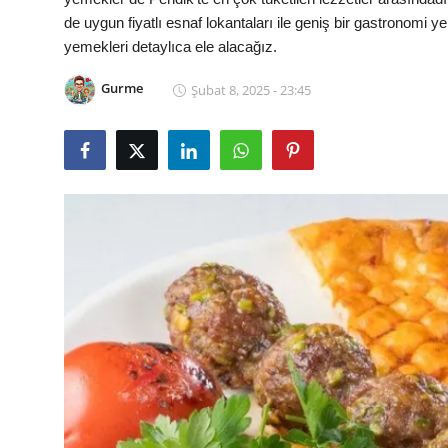
de uygun fiyatlı esnaf lokantaları ile geniş bir gastronomi 
Kalori & Diyet Rehberi
yemekleri detaylıca ele alacağız.
Mutfak Püf Noktaları & İpuçları
Gurme
Şubat 8, 2025 - 23:45
Mekan & Lezzet Rotaları
Temel Gıda ve Ürün Rehberleri
İçecek Kültürü & Barista
Yöresel Tarifler & Ev Yemekleri
Gıda Güvenliği & Sağlık
İçecek Kültürü & Rehberleri
Popüler Kültür & Mutfak Tarihi
Mutfak Temizliği & Pratik Bilgiler