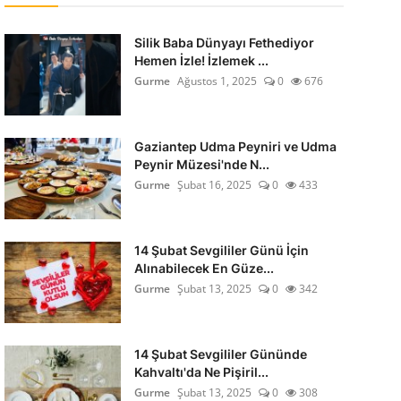
Silik Baba Dünyayı Fethediyor
Hemen İzle! İzlemek ...
Gurme
Ağustos 1, 2025
0
676
Gaziantep Udma Peyniri ve Udma
Peynir Müzesi'nde N...
Gurme
Şubat 16, 2025
0
433
14 Şubat Sevgililer Günü İçin
Alınabilecek En Güze...
Gurme
Şubat 13, 2025
0
342
14 Şubat Sevgililer Gününde
Kahvaltı'da Ne Pişiril...
Gurme
Şubat 13, 2025
0
308