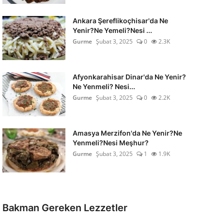
Ankara Şereflikoçhisar'da Ne
Yenir?Ne Yemeli?Nesi ...
Gurme
Şubat 3, 2025
0
2.3K
Afyonkarahisar Dinar'da Ne Yenir?
Ne Yenmeli? Nesi...
Gurme
Şubat 3, 2025
0
2.2K
Amasya Merzifon'da Ne Yenir?Ne
Yenmeli?Nesi Meşhur?
Gurme
Şubat 3, 2025
1
1.9K
Bakman Gereken Lezzetler