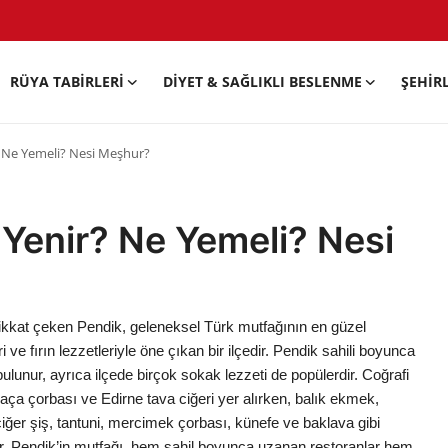
RÜYA TABIRLERI
DIYET & SAĞLIKLI BESLENME
ŞEHIR
? Ne Yemeli? Nesi Meşhur?
 Yenir? Ne Yemeli? Nesi
 dikkat çeken Pendik, geleneksel Türk mutfağının en güzel
ri ve fırın lezzetleriyle öne çıkan bir ilçedir. Pendik sahili boyunca
bulunur, ayrıca ilçede birçok sokak lezzeti de popülerdir. Coğrafi
paça çorbası ve Edirne tava ciğeri yer alırken, balık ekmek,
iğer şiş, tantuni, mercimek çorbası, künefe ve baklava gibi
ır. Pendik’in mutfağı, hem sahil boyunca uzanan restoranlar hem