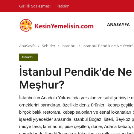
Gizlilik Sözleşmesi
İletişim
ANASAYFA
AnaSayfa
AnaSayfa
Şehirler
İstanbul
İstanbul Pendik'de Ne Yenir
Gizlilik Sözleşmesi
İstanbul
Rüya Tabirleri
İstanbul Pendik'de Ne
Diyet & Sağlıklı Beslenme
Meşhur?
İletişim
İstanbul’un Anadolu Yakası’nda yer alan ve sahil şeridiyle
Şehirler
örneklerini barındıran, özellikle deniz ürünleri, kebap çeşitle
birçok balık restoranı, kebap salonları ve esnaf lokantaları 
Helal Gıda & Dini Hükümler
işaretli yiyecekler arasında İstanbul Boğazı lüferi, Beykoz 
midye tava, lahmacun, pide çeşitleri, döner, Adana kebap, c
Gıda Güvenliği & Bilimi
yemekler de Pendik’te en çok tüketilen lezzetler arasındad