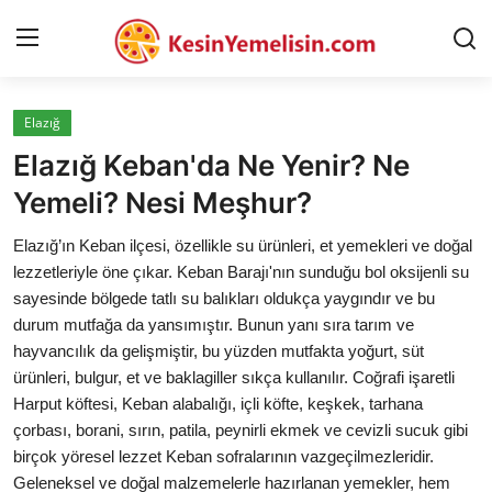
Elazığ
AnaSayfa
Elazığ Keban'da Ne Yenir? Ne
Gizlilik Sözleşmesi
Yemeli? Nesi Meşhur?
Rüya Tabirleri
Elazığ’ın Keban ilçesi, özellikle su ürünleri, et yemekleri ve doğal
lezzetleriyle öne çıkar. Keban Barajı'nın sunduğu bol oksijenli su
Diyet & Sağlıklı Beslenme
sayesinde bölgede tatlı su balıkları oldukça yaygındır ve bu
durum mutfağa da yansımıştır. Bunun yanı sıra tarım ve
İletişim
hayvancılık da gelişmiştir, bu yüzden mutfakta yoğurt, süt
ürünleri, bulgur, et ve baklagiller sıkça kullanılır. Coğrafi işaretli
Şehirler
Harput köftesi, Keban alabalığı, içli köfte, keşkek, tarhana
Helal Gıda & Dini Hükümler
çorbası, borani, sırın, patila, peynirli ekmek ve cevizli sucuk gibi
birçok yöresel lezzet Keban sofralarının vazgeçilmezleridir.
Gıda Güvenliği & Bilimi
Geleneksel ve doğal malzemelerle hazırlanan yemekler, hem