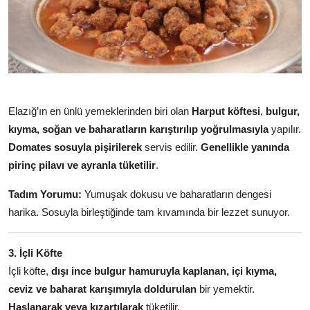
Elazığ’ın en ünlü yemeklerinden biri olan
Harput köftesi
,
bulgur,
kıyma, soğan ve baharatların karıştırılıp yoğrulmasıyla
yapılır.
Domates sosuyla pişirilerek
servis edilir.
Genellikle yanında
pirinç pilavı ve ayranla tüketilir
.
Tadım Yorumu:
Yumuşak dokusu ve baharatların dengesi
harika. Sosuyla birleştiğinde tam kıvamında bir lezzet sunuyor.
3. İçli Köfte
İçli köfte,
dışı ince bulgur hamuruyla kaplanan, içi kıyma,
ceviz ve baharat karışımıyla doldurulan
bir yemektir.
Haşlanarak veya kızartılarak
tüketilir.