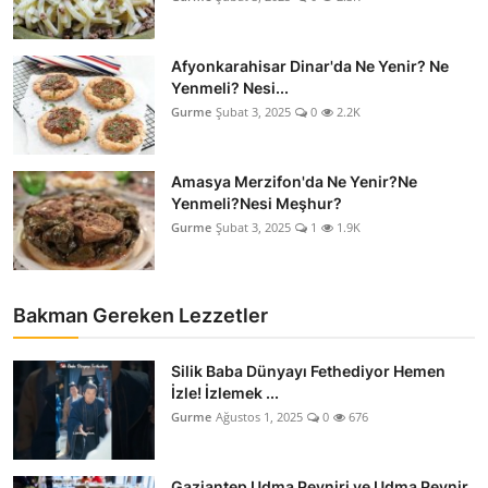
Afyonkarahisar Dinar'da Ne Yenir? Ne
Yenmeli? Nesi...
Gurme
Şubat 3, 2025
0
2.2K
Amasya Merzifon'da Ne Yenir?Ne
Yenmeli?Nesi Meşhur?
Gurme
Şubat 3, 2025
1
1.9K
Bakman Gereken Lezzetler
Silik Baba Dünyayı Fethediyor Hemen
İzle! İzlemek ...
Gurme
Ağustos 1, 2025
0
676
Gaziantep Udma Peyniri ve Udma Peynir