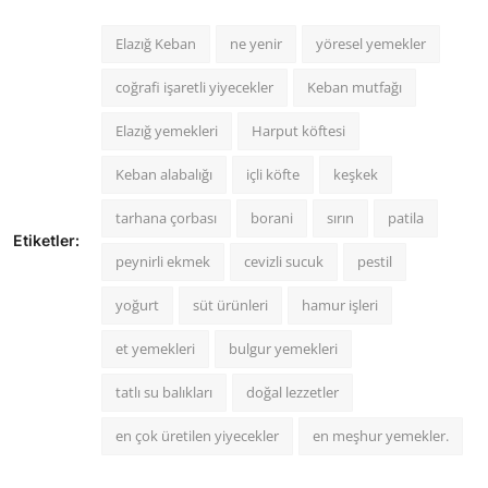
Elazığ Keban
ne yenir
yöresel yemekler
coğrafi işaretli yiyecekler
Keban mutfağı
Elazığ yemekleri
Harput köftesi
Keban alabalığı
içli köfte
keşkek
tarhana çorbası
borani
sırın
patila
Etiketler:
peynirli ekmek
cevizli sucuk
pestil
yoğurt
süt ürünleri
hamur işleri
et yemekleri
bulgur yemekleri
tatlı su balıkları
doğal lezzetler
en çok üretilen yiyecekler
en meşhur yemekler.