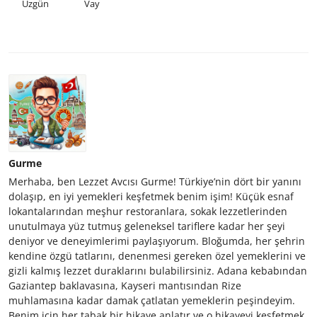
Üzgün
Vay
Gurme
Merhaba, ben Lezzet Avcısı Gurme! Türkiye’nin dört bir yanını
dolaşıp, en iyi yemekleri keşfetmek benim işim! Küçük esnaf
lokantalarından meşhur restoranlara, sokak lezzetlerinden
unutulmaya yüz tutmuş geleneksel tariflere kadar her şeyi
deniyor ve deneyimlerimi paylaşıyorum. Bloğumda, her şehrin
kendine özgü tatlarını, denenmesi gereken özel yemeklerini ve
gizli kalmış lezzet duraklarını bulabilirsiniz. Adana kebabından
Gaziantep baklavasına, Kayseri mantısından Rize
muhlamasına kadar damak çatlatan yemeklerin peşindeyim.
Benim için her tabak bir hikaye anlatır ve o hikayeyi keşfetmek