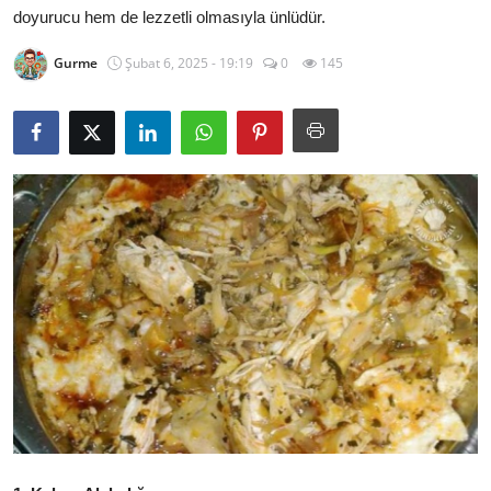
doyurucu hem de lezzetli olmasıyla ünlüdür.
Kalori & Diyet Rehberi
Gurme
Şubat 6, 2025 - 19:19
0
145
Mutfak Püf Noktaları & İpuçları
Mekan & Lezzet Rotaları
Temel Gıda ve Ürün Rehberleri
İçecek Kültürü & Barista
Yöresel Tarifler & Ev Yemekleri
Gıda Güvenliği & Sağlık
İçecek Kültürü & Rehberleri
Popüler Kültür & Mutfak Tarihi
Mutfak Temizliği & Pratik Bilgiler