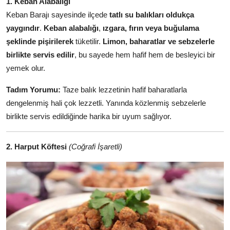
1. Keban Alabalığı
Anne & Bebek Beslenmesi
Keban Barajı sayesinde ilçede
tatlı su balıkları oldukça
yaygındır
.
Keban alabalığı
,
ızgara, fırın veya buğulama
Mutfak Sırları & Teknikler
şeklinde pişirilerek
tüketilir.
Limon, baharatlar ve sebzelerle
birlikte servis edilir
, bu sayede hem hafif hem de besleyici bir
Gıda Sözlüğü & Nedir?
yemek olur.
Yemek Tarifleri & Menüler
Tadım Yorumu:
Taze balık lezzetinin hafif baharatlarla
dengelenmiş hali çok lezzetli. Yanında közlenmiş sebzelerle
birlikte servis edildiğinde harika bir uyum sağlıyor.
2. Harput Köftesi
(Coğrafi İşaretli)