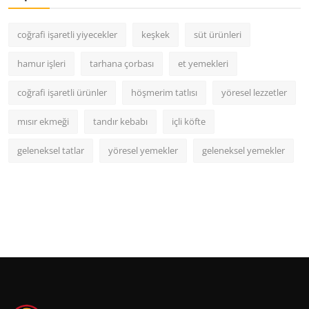
coğrafi işaretli yiyecekler
keşkek
süt ürünleri
hamur işleri
tarhana çorbası
et yemekleri
coğrafi işaretli ürünler
höşmerim tatlısı
yöresel lezzetler
mısır ekmeği
tandır kebabı
içli köfte
geleneksel tatlar
yöresel yemekler
geleneksel yemekler