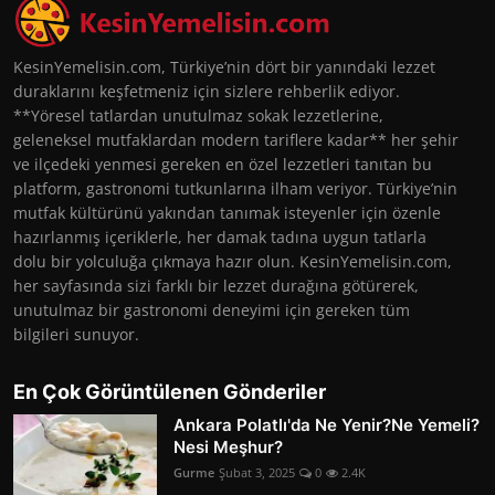
KesinYemelisin.com, Türkiye’nin dört bir yanındaki lezzet
duraklarını keşfetmeniz için sizlere rehberlik ediyor.
**Yöresel tatlardan unutulmaz sokak lezzetlerine,
geleneksel mutfaklardan modern tariflere kadar** her şehir
ve ilçedeki yenmesi gereken en özel lezzetleri tanıtan bu
platform, gastronomi tutkunlarına ilham veriyor. Türkiye’nin
mutfak kültürünü yakından tanımak isteyenler için özenle
hazırlanmış içeriklerle, her damak tadına uygun tatlarla
dolu bir yolculuğa çıkmaya hazır olun. KesinYemelisin.com,
her sayfasında sizi farklı bir lezzet durağına götürerek,
unutulmaz bir gastronomi deneyimi için gereken tüm
bilgileri sunuyor.
En Çok Görüntülenen Gönderiler
Ankara Polatlı'da Ne Yenir?Ne Yemeli?
Nesi Meşhur?
Gurme
Şubat 3, 2025
0
2.4K