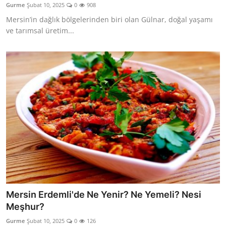
Gurme
Şubat 10, 2025
0
908
Anne & Bebek Beslenmesi
Mersin’in dağlık bölgelerinden biri olan Gülnar, doğal yaşamı
ve tarımsal üretim...
Mutfak Sırları & Teknikler
Gıda Sözlüğü & Nedir?
Yemek Tarifleri & Menüler
Mersin Erdemli'de Ne Yenir? Ne Yemeli? Nesi
Meşhur?
Gurme
Şubat 10, 2025
0
126