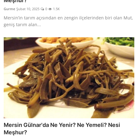
Meşhur?
Kalori & Diyet Rehberi
Gurme
Şubat 10, 2025
0
1.5K
Mersin’in tarım açısından en zengin ilçelerinden biri olan Mut,
Mutfak Püf Noktaları & İpuçları
geniş tarım alan...
Mekan & Lezzet Rotaları
Temel Gıda ve Ürün Rehberleri
İçecek Kültürü & Barista
Yöresel Tarifler & Ev Yemekleri
Gıda Güvenliği & Sağlık
İçecek Kültürü & Rehberleri
Popüler Kültür & Mutfak Tarihi
Mersin Gülnar'da Ne Yenir? Ne Yemeli? Nesi
Mutfak Temizliği & Pratik Bilgiler
Meşhur?