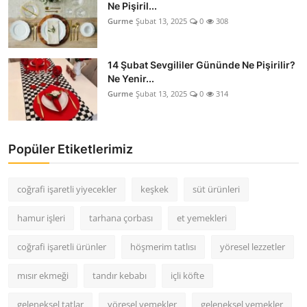
Ne Pişiril...
Gurme
Şubat 13, 2025
0
308
14 Şubat Sevgililer Gününde Ne Pişirilir?
Ne Yenir...
Gurme
Şubat 13, 2025
0
314
Popüler Etiketlerimiz
coğrafi işaretli yiyecekler
keşkek
süt ürünleri
hamur işleri
tarhana çorbası
et yemekleri
coğrafi işaretli ürünler
höşmerim tatlısı
yöresel lezzetler
mısır ekmeği
tandır kebabı
içli köfte
geleneksel tatlar
yöresel yemekler
geleneksel yemekler