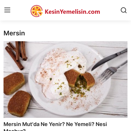
Mersin
AnaSayfa
Gizlilik Sözleşmesi
Rüya Tabirleri
Diyet & Sağlıklı Beslenme
İletişim
Şehirler
Helal Gıda & Dini Hükümler
Mersin Mut'da Ne Yenir? Ne Yemeli? Nesi
Gıda Güvenliği & Bilimi