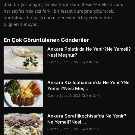
dolu bir yolculuğa çıkmaya hazır olun. KesinYemelisin.com,
her sayfasında sizi farklı bir lezzet durağına götürerek,
unutulmaz bir gastronomi deneyimi için gereken tüm
bilgileri sunuyor.
En Çok Görüntülenen Gönderiler
Ankara Polatlı'da Ne Yenir?Ne Yemeli?
Nesi Meşhur?
Gurme
Şubat 3, 2025
0
2.4K
Ankara Kızılcahamam'da Ne Yenir?Ne
Yemeli?Nesi Meş...
Gurme
Şubat 3, 2025
0
2.4K
Ankara Şereflikoçhisar'da Ne Yenir?
Ne Yemeli?Nesi ...
Gurme
Şubat 3, 2025
0
2.3K