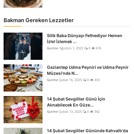
Bakman Gereken Lezzetler
Silik Baba Dünyayı Fethediyor Hemen
İzle! İzlemek ...
Gurme
Ağustos 1, 2025
0
676
Gaziantep Udma Peyniri ve Udma Peynir
Müzesi'nde N...
Gurme
Şubat 16, 2025
0
433
14 Şubat Sevgililer Günü İçin
Alınabilecek En Güze...
Gurme
Şubat 13, 2025
0
342
14 Şubat Sevgililer Gününde Kahvaltı'da