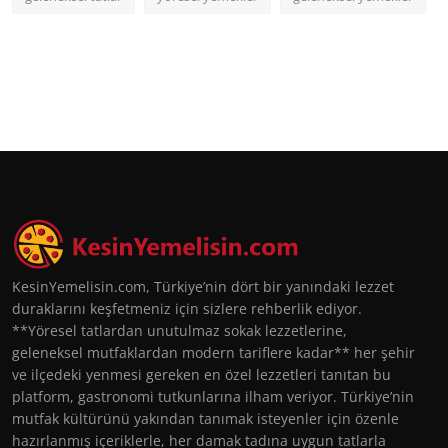
KesinYemelisin.com, Türkiye’nin dört bir yanındaki lezzet
duraklarını keşfetmeniz için sizlere rehberlik ediyor.
**Yöresel tatlardan unutulmaz sokak lezzetlerine,
geleneksel mutfaklardan modern tariflere kadar** her şehir
ve ilçedeki yenmesi gereken en özel lezzetleri tanıtan bu
platform, gastronomi tutkunlarına ilham veriyor. Türkiye’nin
mutfak kültürünü yakından tanımak isteyenler için özenle
hazırlanmış içeriklerle, her damak tadına uygun tatlarla