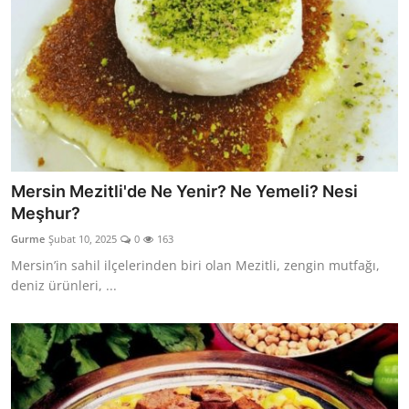
Mersin Mezitli'de Ne Yenir? Ne Yemeli? Nesi
Meşhur?
Gurme
Şubat 10, 2025
0
163
Mersin’in sahil ilçelerinden biri olan Mezitli, zengin mutfağı,
deniz ürünleri, ...