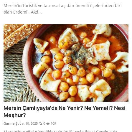
Mersin’in turistik ve tarımsal açıdan önemli ilçelerinden biri
olan Erdemli, Akd...
Mersin Çamlıyayla'da Ne Yenir? Ne Yemeli? Nesi
Meşhur?
Gurme
Şubat 10, 2025
0
109
Mersin’in doğal güzellikleriyle ünlü yayla ilçesi Çamlıyayla,