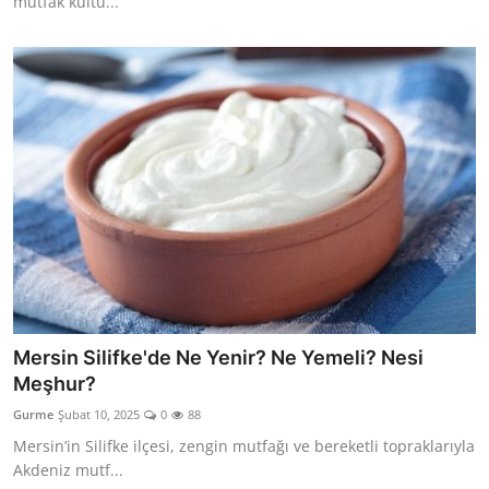
mutfak kültü...
Mersin Silifke'de Ne Yenir? Ne Yemeli? Nesi
Meşhur?
Gurme
Şubat 10, 2025
0
88
Mersin’in Silifke ilçesi, zengin mutfağı ve bereketli topraklarıyla
Akdeniz mutf...