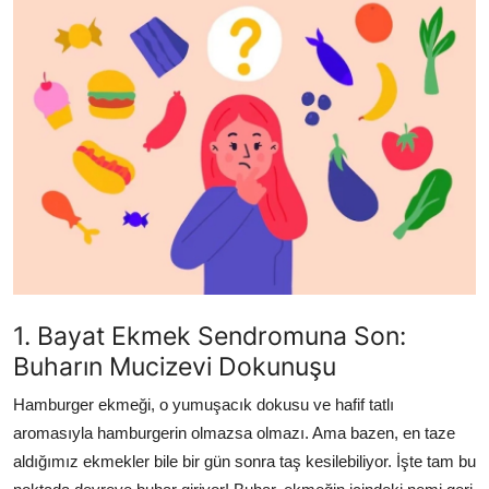
Kalori & Diyet Rehberi
Mutfak Püf Noktaları & İpuçları
Mekan & Lezzet Rotaları
Temel Gıda ve Ürün Rehberleri
İçecek Kültürü & Barista
Yöresel Tarifler & Ev Yemekleri
Gıda Güvenliği & Sağlık
1. Bayat Ekmek Sendromuna Son:
Buharın Mucizevi Dokunuşu
İçecek Kültürü & Rehberleri
Hamburger ekmeği, o yumuşacık dokusu ve hafif tatlı
Popüler Kültür & Mutfak Tarihi
aromasıyla hamburgerin olmazsa olmazı. Ama bazen, en taze
aldığımız ekmekler bile bir gün sonra taş kesilebiliyor. İşte tam bu
Mutfak Temizliği & Pratik Bilgiler