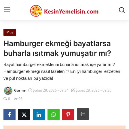
Muş
AnaSayfa
Hamburger ekmeği bayatlarsa
Gizlilik Sözleşmesi
buharla ısıtmak yumuşatır mı?
Rüya Tabirleri
Bayat hamburger ekmeklerini buharla ısıtmak işe yarar mı?
Hamburger ekmeği nasıl tazelenir? En iyi hamburger lezzetleri
Diyet & Sağlıklı Beslenme
ve püf noktaları bu yazıda!
İletişim
Gurme
Şubat 28, 2026 - 09:34
Şubat 28, 2026 - 09:35
0
96
Şehirler
Helal Gıda & Dini Hükümler
Gıda Güvenliği & Bilimi