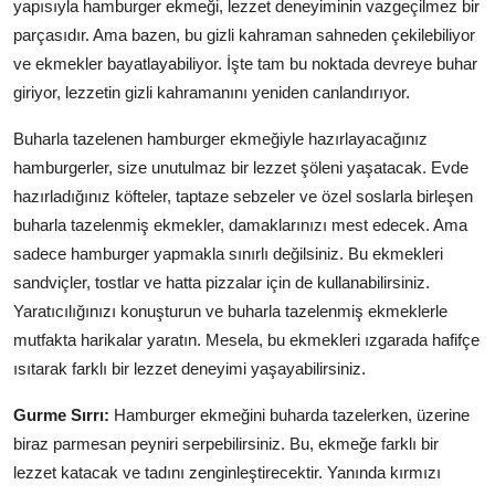
yapısıyla hamburger ekmeği, lezzet deneyiminin vazgeçilmez bir
parçasıdır. Ama bazen, bu gizli kahraman sahneden çekilebiliyor
ve ekmekler bayatlayabiliyor. İşte tam bu noktada devreye buhar
giriyor, lezzetin gizli kahramanını yeniden canlandırıyor.
Buharla tazelenen hamburger ekmeğiyle hazırlayacağınız
hamburgerler, size unutulmaz bir lezzet şöleni yaşatacak. Evde
hazırladığınız köfteler, taptaze sebzeler ve özel soslarla birleşen
buharla tazelenmiş ekmekler, damaklarınızı mest edecek. Ama
sadece hamburger yapmakla sınırlı değilsiniz. Bu ekmekleri
sandviçler, tostlar ve hatta pizzalar için de kullanabilirsiniz.
Yaratıcılığınızı konuşturun ve buharla tazelenmiş ekmeklerle
mutfakta harikalar yaratın. Mesela, bu ekmekleri ızgarada hafifçe
ısıtarak farklı bir lezzet deneyimi yaşayabilirsiniz.
Gurme Sırrı:
Hamburger ekmeğini buharda tazelerken, üzerine
biraz parmesan peyniri serpebilirsiniz. Bu, ekmeğe farklı bir
lezzet katacak ve tadını zenginleştirecektir. Yanında kırmızı