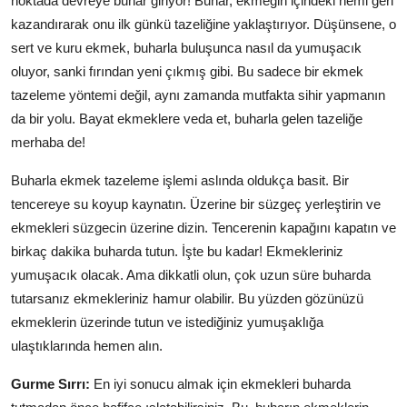
noktada devreye buhar giriyor! Buhar, ekmeğin içindeki nemi geri
Anne & Bebek Beslenmesi
kazandırarak onu ilk günkü tazeliğine yaklaştırıyor. Düşünsene, o
sert ve kuru ekmek, buharla buluşunca nasıl da yumuşacık
Mutfak Sırları & Teknikler
oluyor, sanki fırından yeni çıkmış gibi. Bu sadece bir ekmek
tazeleme yöntemi değil, aynı zamanda mutfakta sihir yapmanın
Gıda Sözlüğü & Nedir?
da bir yolu. Bayat ekmeklere veda et, buharla gelen tazeliğe
Yemek Tarifleri & Menüler
merhaba de!
Buharla ekmek tazeleme işlemi aslında oldukça basit. Bir
tencereye su koyup kaynatın. Üzerine bir süzgeç yerleştirin ve
ekmekleri süzgecin üzerine dizin. Tencerenin kapağını kapatın ve
birkaç dakika buharda tutun. İşte bu kadar! Ekmekleriniz
yumuşacık olacak. Ama dikkatli olun, çok uzun süre buharda
tutarsanız ekmekleriniz hamur olabilir. Bu yüzden gözünüzü
ekmeklerin üzerinde tutun ve istediğiniz yumuşaklığa
ulaştıklarında hemen alın.
Gurme Sırrı:
En iyi sonucu almak için ekmekleri buharda