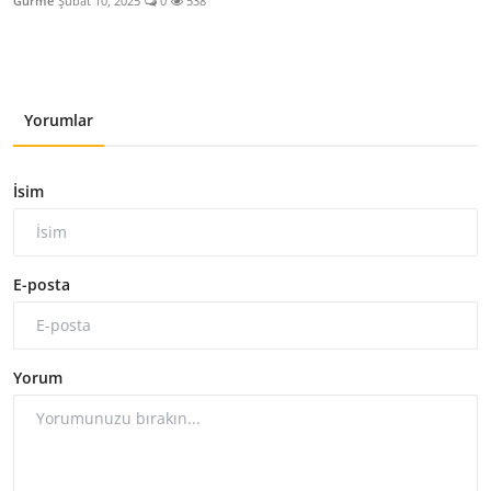
Gurme
Şubat 10, 2025
0
538
Yorumlar
İsim
E-posta
Yorum