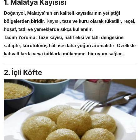
1. Malatya Kayısısı
Anne & Bebek Beslenmesi
Doğanyol, Malatya’nın en kaliteli kayısılarının yetiştiği
Mutfak Sırları & Teknikler
bölgelerden biridir
. Kayısı,
taze ve kuru olarak tüketilir, reçel,
hoşaf, tatlı ve yemeklerde sıkça kullanılır
.
Gıda Sözlüğü & Nedir?
Tadım Yorumu:
Taze kayısı, hafif ekşi ve tatlı dengesine
sahiptir, kurutulmuş hâli ise daha yoğun aromalıdır
.
Özellikle
Yemek Tarifleri & Menüler
kahvaltılarda veya tatlılarla mükemmel bir uyum sağlar
.
2. İçli Köfte