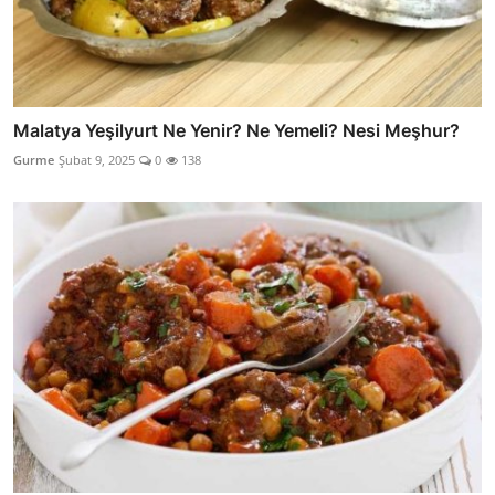
Malatya Yeşilyurt Ne Yenir? Ne Yemeli? Nesi Meşhur?
Gurme
Şubat 9, 2025
0
138