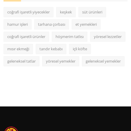
coğrafi işaretli yiyecekler
keşkek
süt ürünleri
hamur işleri
tarhana çorbası
et yemekleri
coğrafi işaretli ürünler
höşmerim tatlısı
yöresel lezzetler
mısır ekmeği
tandır kebabı
içli köfte
geleneksel tatlar
yöresel yemekler
geleneksel yemekler