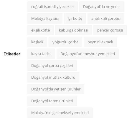
coğrafi işaretli yiyecekler
Doğanyol’da ne yenir
Malatya kayısısı
içli köfte
analı kızlı çorbası
ekşili köfte
kaburga dolması
pancar çorbası
keşkek
yoğurtlu çorba
peynirli ekmek
kayısı tatlısı
Doğanyol’un meşhur yemekleri
Etiketler:
Doğanyol çorba çeşitleri
Doğanyol mutfak kültürü
Doğanyol’da yetişen ürünler
Doğanyol tarım ürünleri
Malatya’nın geleneksel yemekleri