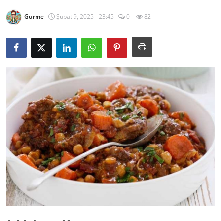
Kalori & Diyet Rehberi
Gurme
Şubat 9, 2025 - 23:45
0
82
Mutfak Püf Noktaları & İpuçları
Mekan & Lezzet Rotaları
Temel Gıda ve Ürün Rehberleri
İçecek Kültürü & Barista
Yöresel Tarifler & Ev Yemekleri
Gıda Güvenliği & Sağlık
İçecek Kültürü & Rehberleri
Popüler Kültür & Mutfak Tarihi
Mutfak Temizliği & Pratik Bilgiler