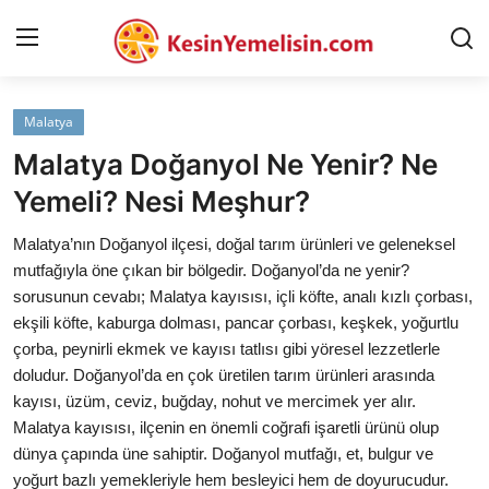
Malatya
AnaSayfa
Malatya Doğanyol Ne Yenir? Ne
Gizlilik Sözleşmesi
Yemeli? Nesi Meşhur?
Rüya Tabirleri
Malatya’nın Doğanyol ilçesi, doğal tarım ürünleri ve geleneksel
mutfağıyla öne çıkan bir bölgedir. Doğanyol’da ne yenir?
Diyet & Sağlıklı Beslenme
sorusunun cevabı; Malatya kayısısı, içli köfte, analı kızlı çorbası,
ekşili köfte, kaburga dolması, pancar çorbası, keşkek, yoğurtlu
İletişim
çorba, peynirli ekmek ve kayısı tatlısı gibi yöresel lezzetlerle
doludur. Doğanyol’da en çok üretilen tarım ürünleri arasında
Şehirler
kayısı, üzüm, ceviz, buğday, nohut ve mercimek yer alır.
Helal Gıda & Dini Hükümler
Malatya kayısısı, ilçenin en önemli coğrafi işaretli ürünü olup
dünya çapında üne sahiptir. Doğanyol mutfağı, et, bulgur ve
Gıda Güvenliği & Bilimi
yoğurt bazlı yemekleriyle hem besleyici hem de doyurucudur.