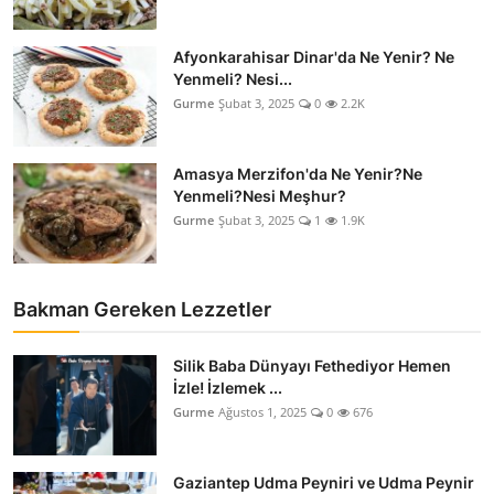
Afyonkarahisar Dinar'da Ne Yenir? Ne
Yenmeli? Nesi...
Gurme
Şubat 3, 2025
0
2.2K
Amasya Merzifon'da Ne Yenir?Ne
Yenmeli?Nesi Meşhur?
Gurme
Şubat 3, 2025
1
1.9K
Bakman Gereken Lezzetler
Silik Baba Dünyayı Fethediyor Hemen
İzle! İzlemek ...
Gurme
Ağustos 1, 2025
0
676
Gaziantep Udma Peyniri ve Udma Peynir