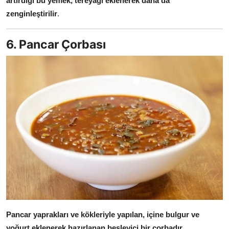
artırdığı bu yemek, tereyağı eklenerek daha da
zenginleştirilir
.
6. Pancar Çorbası
Pancar yaprakları ve kökleriyle yapılan, içine bulgur ve
yoğurt eklenerek hazırlanan besleyici bir çorbadır
.