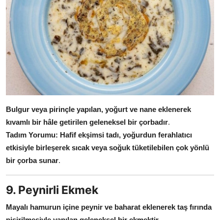
Bulgur veya pirinçle yapılan, yoğurt ve nane eklenerek
kıvamlı bir hâle getirilen geleneksel bir çorbadır
.
Tadım Yorumu:
Hafif ekşimsi tadı, yoğurdun ferahlatıcı
etkisiyle birleşerek sıcak veya soğuk tüketilebilen çok yönlü
bir çorba sunar
.
9. Peynirli Ekmek
Mayalı hamurun içine peynir ve baharat eklenerek taş fırında
pişirilmesiyle yapılan geleneksel bir ekmektir
.