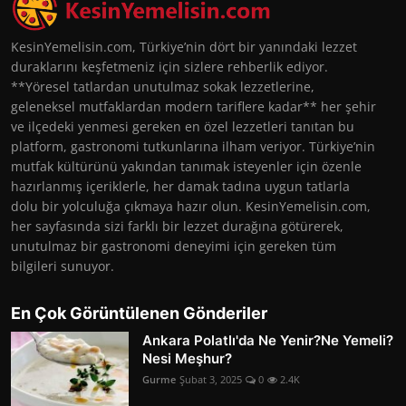
KesinYemelisin.com, Türkiye’nin dört bir yanındaki lezzet
duraklarını keşfetmeniz için sizlere rehberlik ediyor.
**Yöresel tatlardan unutulmaz sokak lezzetlerine,
geleneksel mutfaklardan modern tariflere kadar** her şehir
ve ilçedeki yenmesi gereken en özel lezzetleri tanıtan bu
platform, gastronomi tutkunlarına ilham veriyor. Türkiye’nin
mutfak kültürünü yakından tanımak isteyenler için özenle
hazırlanmış içeriklerle, her damak tadına uygun tatlarla
dolu bir yolculuğa çıkmaya hazır olun. KesinYemelisin.com,
her sayfasında sizi farklı bir lezzet durağına götürerek,
unutulmaz bir gastronomi deneyimi için gereken tüm
bilgileri sunuyor.
En Çok Görüntülenen Gönderiler
Ankara Polatlı'da Ne Yenir?Ne Yemeli?
Nesi Meşhur?
Gurme
Şubat 3, 2025
0
2.4K