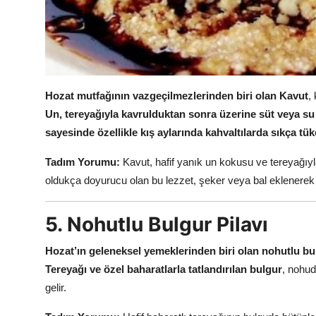
Hozat mutfağının vazgeçilmezlerinden biri olan Kavut
,
Un, tereyağıyla kavrulduktan sonra üzerine süt veya su 
sayesinde özellikle kış aylarında kahvaltılarda sıkça tüke
Tadım Yorumu:
Kavut, hafif yanık un kokusu ve tereyağıy
oldukça doyurucu olan bu lezzet, şeker veya bal eklenerek tat
5. Nohutlu Bulgur Pilavı
Hozat’ın geleneksel yemeklerinden biri olan nohutlu bul
Tereyağı ve özel baharatlarla tatlandırılan bulgur
, nohud
gelir.