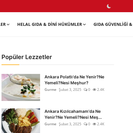
LER
HELAL GIDA & DINI HÜKÜMLER
GIDA GÜVENLIĞI & 
Popüler Lezzetler
Ankara Polatlı'da Ne Yenir?Ne
Yemeli?Nesi Meşhur?
Gurme
Şubat 3, 2025
0
2.4K
Ankara Kızılcahamam'da Ne
Yenir?Ne Yemeli?Nesi Meş...
Gurme
Şubat 3, 2025
0
2.4K