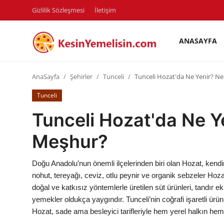
Gizlilik Sözleşmesi
İletişim
ANASAYFA
AnaSayfa
AnaSayfa
Şehirler
Tunceli
Tunceli Hozat'da Ne Yenir? N
Gizlilik Sözleşmesi
Tunceli
Rüya Tabirleri
Tunceli Hozat'da Ne Y
Diyet & Sağlıklı Beslenme
Meşhur?
İletişim
Doğu Anadolu’nun önemli ilçelerinden biri olan Hozat, kendi
Şehirler
nohut, tereyağı, ceviz, otlu peynir ve organik sebzeler Hoz
doğal ve katkısız yöntemlerle üretilen süt ürünleri, tandır 
Helal Gıda & Dini Hükümler
yemekler oldukça yaygındır. Tunceli’nin coğrafi işaretli ürü
Hozat, sade ama besleyici tarifleriyle hem yerel halkın hem 
Gıda Güvenliği & Bilimi