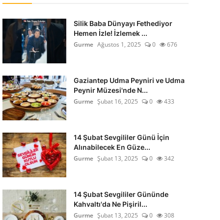
Silik Baba Dünyayı Fethediyor
Hemen İzle! İzlemek ...
Gurme
Ağustos 1, 2025
0
676
Gaziantep Udma Peyniri ve Udma
Peynir Müzesi'nde N...
Gurme
Şubat 16, 2025
0
433
14 Şubat Sevgililer Günü İçin
Alınabilecek En Güze...
Gurme
Şubat 13, 2025
0
342
14 Şubat Sevgililer Gününde
Kahvaltı'da Ne Pişiril...
Gurme
Şubat 13, 2025
0
308