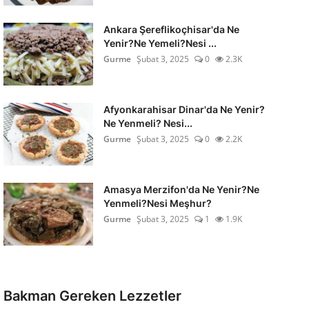
Ankara Şereflikoçhisar'da Ne
Yenir?Ne Yemeli?Nesi ...
Gurme
Şubat 3, 2025
0
2.3K
Afyonkarahisar Dinar'da Ne Yenir?
Ne Yenmeli? Nesi...
Gurme
Şubat 3, 2025
0
2.2K
Amasya Merzifon'da Ne Yenir?Ne
Yenmeli?Nesi Meşhur?
Gurme
Şubat 3, 2025
1
1.9K
Bakman Gereken Lezzetler