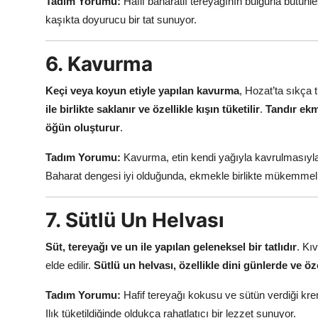
Tadım Yorumu:
Hafif baharatlı tereyağının bulgurla bütün
kaşıkta doyurucu bir tat sunuyor.
6. Kavurma
Keçi veya koyun etiyle yapılan kavurma
, Hozat’ta sıkça 
ile birlikte saklanır ve özellikle kışın tüketilir
.
Tandır ekm
öğün oluşturur
.
Tadım Yorumu:
Kavurma, etin kendi yağıyla kavrulmasıyla 
Baharat dengesi iyi olduğunda, ekmekle birlikte mükemmel 
7. Sütlü Un Helvası
Süt, tereyağı ve un ile yapılan geleneksel bir tatlıdır
. Kı
elde edilir.
Sütlü un helvası, özellikle dini günlerde ve öze
Tadım Yorumu:
Hafif tereyağı kokusu ve sütün verdiği kr
Ilık tüketildiğinde oldukça rahatlatıcı bir lezzet sunuyor.