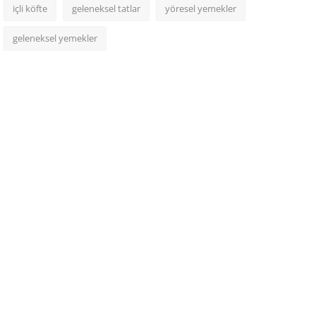
içli köfte
geleneksel tatlar
yöresel yemekler
geleneksel yemekler