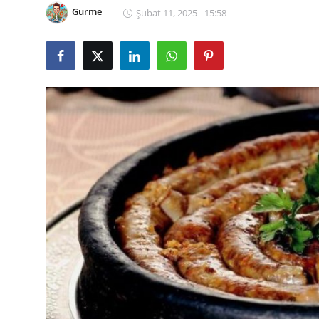
Gurme
Şubat 11, 2025 - 15:58
Kalori & Diyet Rehberi
Mutfak Püf Noktaları & İpuçları
Mekan & Lezzet Rotaları
Temel Gıda ve Ürün Rehberleri
İçecek Kültürü & Barista
Yöresel Tarifler & Ev Yemekleri
Gıda Güvenliği & Sağlık
İçecek Kültürü & Rehberleri
Popüler Kültür & Mutfak Tarihi
Mutfak Temizliği & Pratik Bilgiler