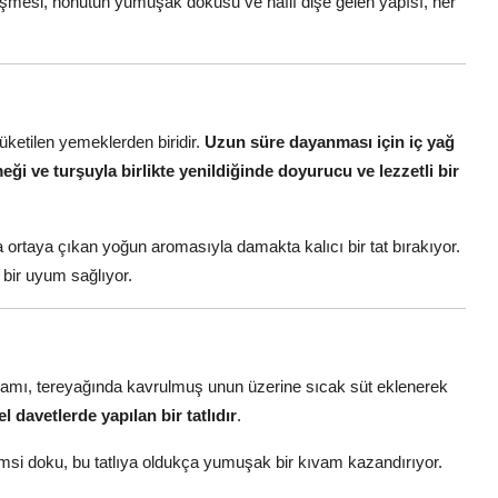
leşmesi, nohutun yumuşak dokusu ve hafif dişe gelen yapısı, her
tüketilen yemeklerden biridir.
Uzun süre dayanması için iç yağ
eği ve turşuyla birlikte yenildiğinde doyurucu ve lezzetli bir
ortaya çıkan yoğun aromasıyla damakta kalıcı bir tat bırakıyor.
bir uyum sağlıyor.
vamı, tereyağında kavrulmuş unun üzerine sıcak süt eklenerek
l davetlerde yapılan bir tatlıdır
.
emsi doku, bu tatlıya oldukça yumuşak bir kıvam kazandırıyor.