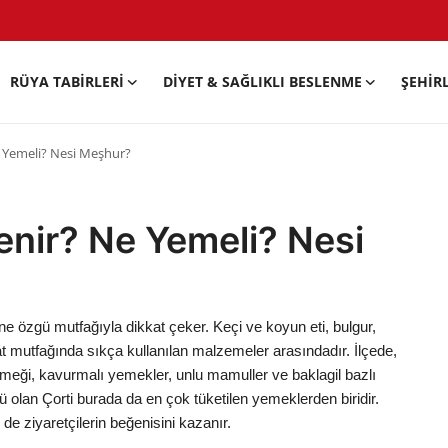
RÜYA TABIRLERI
DIYET & SAĞLIKLI BESLENME
ŞEHIR
e Yemeli? Nesi Meşhur?
enir? Ne Yemeli? Nesi
ne özgü mutfağıyla dikkat çeker. Keçi ve koyun eti, bulgur,
at mutfağında sıkça kullanılan malzemeler arasındadır. İlçede,
ekmeği, kavurmalı yemekler, unlu mamuller ve baklagil bazlı
nü olan Çorti burada da en çok tüketilen yemeklerden biridir.
de ziyaretçilerin beğenisini kazanır.