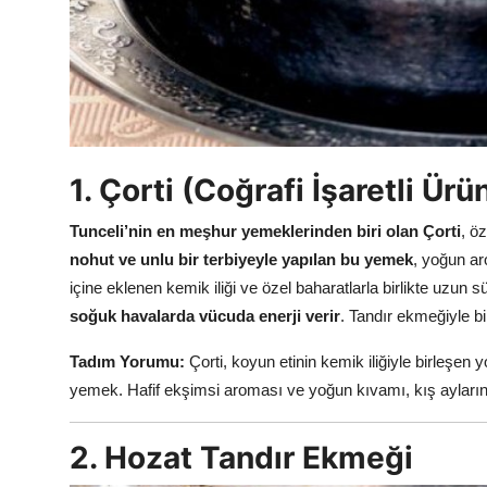
Anne & Bebek Beslenmesi
Mutfak Sırları & Teknikler
Gıda Sözlüğü & Nedir?
Yemek Tarifleri & Menüler
1. Çorti (Coğrafi İşaretli Ürü
Tunceli’nin en meşhur yemeklerinden biri olan Çorti
, öz
nohut ve unlu bir terbiyeyle yapılan bu yemek
, yoğun aro
içine eklenen kemik iliği ve özel baharatlarla birlikte uzun sü
soğuk havalarda vücuda enerji verir
. Tandır ekmeğiyle bi
Tadım Yorumu:
Çorti, koyun etinin kemik iliğiyle birleşen
yemek. Hafif ekşimsi aroması ve yoğun kıvamı, kış aylarınd
2. Hozat Tandır Ekmeği