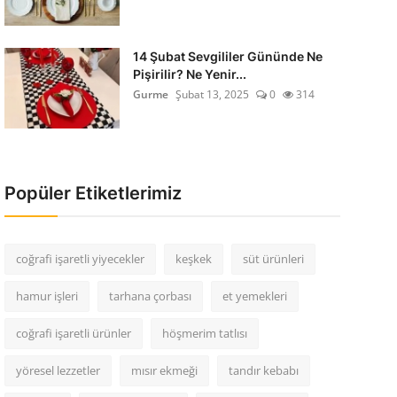
14 Şubat Sevgililer Gününde Ne
Pişirilir? Ne Yenir...
Gurme
Şubat 13, 2025
0
314
Popüler Etiketlerimiz
coğrafi işaretli yiyecekler
keşkek
süt ürünleri
hamur işleri
tarhana çorbası
et yemekleri
coğrafi işaretli ürünler
höşmerim tatlısı
yöresel lezzetler
mısır ekmeği
tandır kebabı