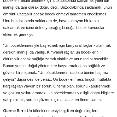
böceklenmesini önlemek için buzdolabında saklamak yeterlidir"
inanışı da tam olarak doğru değil. Buzdolabında saklamak, unun
ömrünü uzatabilir ancak böceklenmeyi tamamen engellemez.
Unu buzdolabında saklarken de, hava almayan bir kapta
saklamak ve içine defne yaprağı gibi doğal böcek kovucular
eklemek gerekiyor.
"Un böceklenmesiyle baş etmek için kimyasal ilaçlar kullanmak
gerekir" inanışı da yanlış. Kimyasal ilaçlar, un böceklerini
öldürebilir ancak sağlığa zararlı olabilir ve unun tadını bozabilir.
Bunun yerine, doğal yöntemlere başvurmak daha sağlıklı ve
güvenli bir seçenek. "Un böceklenmesi sadece benim başıma
geliyor" düşüncesi de yersiz. Un böceklenmesi, birçok mutfakta
karşılaşılan yaygın bir sorun. Önemli olan, sorunu kabullenmek
ve çözüm yolları aramak. Un böceklenmesiyle ilgili doğru bilgilere
sahip olmak, sorunu çözmek için atılacak en önemli adım.
Gurme Sırrı:
Un böceklenmesiyle ilgili en doğru bilgilere