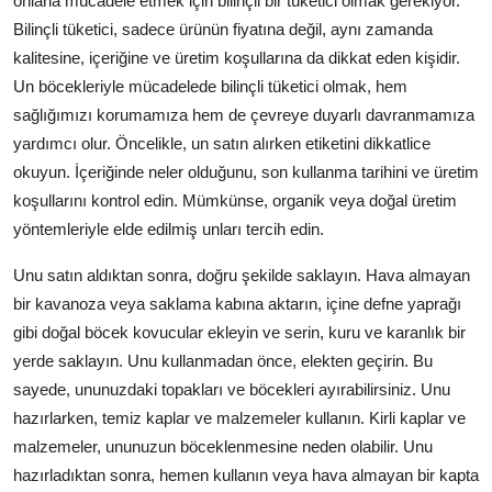
onlarla mücadele etmek için bilinçli bir tüketici olmak gerekiyor.
Bilinçli tüketici, sadece ürünün fiyatına değil, aynı zamanda
kalitesine, içeriğine ve üretim koşullarına da dikkat eden kişidir.
Un böcekleriyle mücadelede bilinçli tüketici olmak, hem
sağlığımızı korumamıza hem de çevreye duyarlı davranmamıza
yardımcı olur. Öncelikle, un satın alırken etiketini dikkatlice
okuyun. İçeriğinde neler olduğunu, son kullanma tarihini ve üretim
koşullarını kontrol edin. Mümkünse, organik veya doğal üretim
yöntemleriyle elde edilmiş unları tercih edin.
Unu satın aldıktan sonra, doğru şekilde saklayın. Hava almayan
bir kavanoza veya saklama kabına aktarın, içine defne yaprağı
gibi doğal böcek kovucular ekleyin ve serin, kuru ve karanlık bir
yerde saklayın. Unu kullanmadan önce, elekten geçirin. Bu
sayede, ununuzdaki topakları ve böcekleri ayırabilirsiniz. Unu
hazırlarken, temiz kaplar ve malzemeler kullanın. Kirli kaplar ve
malzemeler, ununuzun böceklenmesine neden olabilir. Unu
hazırladıktan sonra, hemen kullanın veya hava almayan bir kapta