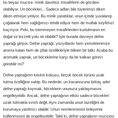
bu beyaz mucize, minik davetsiz misafirlerin de gözdesi
Anne & Bebek Beslenmesi
olabiliyor. Un böcekleri... Sadece adları bile tüylerimizi diken
diken etmeye yetiyor. Bu minik yaratıklar, unun içinde yuvalanıp
Mutfak Sırları & Teknikler
çoğalarak hem sağlığımızı tehdit ediyor hem de mutfak keyfimizi
Gıda Sözlüğü & Nedir?
kaçırıyor. Peki, bu istenmeyen misafirlerden kurtulmanın en
doğal ve lezzetli yolu ne olabilir? İşte burada devreye defne
Yemek Tarifleri & Menüler
yaprağı giriyor. Defne yaprağı, yüzyıllardır hem yemeklerimize
aroma katan hem de şifalı özellikleriyle bilinen bir bitki. Acaba bu
aromatik yaprak, un böceklerine karşı da bir kalkan görevi
görebilir mi?
Defne yaprağının keskin kokusu, birçok böcek türünü uzak
tutma özelliğine sahip. Bu nedenle, un kavanozuna birkaç adet
defne yaprağı koymak, böceklerin ununuza yaklaşmasını
engelleyebilir. Ancak, defne yaprağının etkisi sadece böcekleri
uzak tutmakla sınırlı değil. Aynı zamanda unun tazeliğini de
korumaya yardımcı olabilir. Unun nemlenmesini önleyerek
küflenmesini de engelleyebilir. Tabii ki, defne yaprağının mucizevi