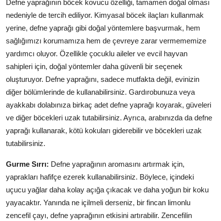
Defne yaprağının böcek kovucu özelliği, tamamen doğal olması
nedeniyle de tercih ediliyor. Kimyasal böcek ilaçları kullanmak
yerine, defne yaprağı gibi doğal yöntemlere başvurmak, hem
sağlığımızı korumamıza hem de çevreye zarar vermememize
yardımcı oluyor. Özellikle çocuklu aileler ve evcil hayvan
sahipleri için, doğal yöntemler daha güvenli bir seçenek
oluşturuyor. Defne yaprağını, sadece mutfakta değil, evinizin
diğer bölümlerinde de kullanabilirsiniz. Gardırobunuza veya
ayakkabı dolabınıza birkaç adet defne yaprağı koyarak, güveleri
ve diğer böcekleri uzak tutabilirsiniz. Ayrıca, arabınızda da defne
yaprağı kullanarak, kötü kokuları giderebilir ve böcekleri uzak
tutabilirsiniz.
Gurme Sırrı:
Defne yaprağının aromasını artırmak için,
yaprakları hafifçe ezerek kullanabilirsiniz. Böylece, içindeki
uçucu yağlar daha kolay açığa çıkacak ve daha yoğun bir koku
yayacaktır. Yanında ne içilmeli derseniz, bir fincan limonlu
zencefil çayı, defne yaprağının etkisini artırabilir. Zencefilin