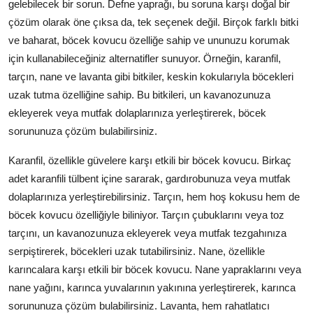
gelebilecek bir sorun. Defne yaprağı, bu soruna karşı doğal bir
çözüm olarak öne çıksa da, tek seçenek değil. Birçok farklı bitki
ve baharat, böcek kovucu özelliğe sahip ve ununuzu korumak
için kullanabileceğiniz alternatifler sunuyor. Örneğin, karanfil,
tarçın, nane ve lavanta gibi bitkiler, keskin kokularıyla böcekleri
uzak tutma özelliğine sahip. Bu bitkileri, un kavanozunuza
ekleyerek veya mutfak dolaplarınıza yerleştirerek, böcek
sorununuza çözüm bulabilirsiniz.
Karanfil, özellikle güvelere karşı etkili bir böcek kovucu. Birkaç
adet karanfili tülbent içine sararak, gardırobunuza veya mutfak
dolaplarınıza yerleştirebilirsiniz. Tarçın, hem hoş kokusu hem de
böcek kovucu özelliğiyle biliniyor. Tarçın çubuklarını veya toz
tarçını, un kavanozunuza ekleyerek veya mutfak tezgahınıza
serpiştirerek, böcekleri uzak tutabilirsiniz. Nane, özellikle
karıncalara karşı etkili bir böcek kovucu. Nane yapraklarını veya
nane yağını, karınca yuvalarının yakınına yerleştirerek, karınca
sorununuza çözüm bulabilirsiniz. Lavanta, hem rahatlatıcı