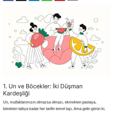
Kalori & Diyet Rehberi
Mutfak Püf Noktaları & İpuçları
Mekan & Lezzet Rotaları
Temel Gıda ve Ürün Rehberleri
İçecek Kültürü & Barista
Yöresel Tarifler & Ev Yemekleri
Gıda Güvenliği & Sağlık
1. Un ve Böcekler: İki Düşman
İçecek Kültürü & Rehberleri
Kardeşliği
Popüler Kültür & Mutfak Tarihi
Un, mutfaklarımızın olmazsa olmazı, ekmekten pastaya,
Mutfak Temizliği & Pratik Bilgiler
börekten tatlıya kadar her tarifin temel taşı. Ama gelin görün ki,