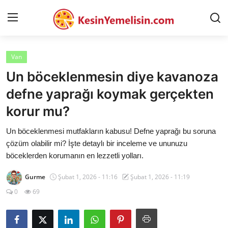
Van
AnaSayfa
Un böceklenmesin diye kavanoza
Gizlilik Sözleşmesi
defne yaprağı koymak gerçekten
korur mu?
Rüya Tabirleri
Un böceklenmesi mutfakların kabusu! Defne yaprağı bu soruna
Diyet & Sağlıklı Beslenme
çözüm olabilir mi? İşte detaylı bir inceleme ve ununuzu
İletişim
böceklerden korumanın en lezzetli yolları.
Şehirler
Gurme
Şubat 1, 2026 - 11:16
Şubat 1, 2026 - 11:19
0
69
Helal Gıda & Dini Hükümler
Gıda Güvenliği & Bilimi