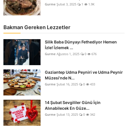
Gurme
Şubat 3, 2025
1
1.9K
Bakman Gereken Lezzetler
Silik Baba Dünyayı Fethediyor Hemen
İzle! İzlemek ...
Gurme
Ağustos 1, 2025
0
676
Gaziantep Udma Peyniri ve Udma Peynir
Müzesi'nde N...
Gurme
Şubat 16, 2025
0
433
14 Şubat Sevgililer Günü İçin
Alınabilecek En Güze...
Gurme
Şubat 13, 2025
0
342