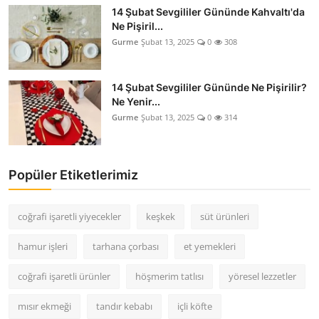
14 Şubat Sevgililer Gününde Kahvaltı'da
Ne Pişiril...
Gurme
Şubat 13, 2025
0
308
14 Şubat Sevgililer Gününde Ne Pişirilir?
Ne Yenir...
Gurme
Şubat 13, 2025
0
314
Popüler Etiketlerimiz
coğrafi işaretli yiyecekler
keşkek
süt ürünleri
hamur işleri
tarhana çorbası
et yemekleri
coğrafi işaretli ürünler
höşmerim tatlısı
yöresel lezzetler
mısır ekmeği
tandır kebabı
içli köfte