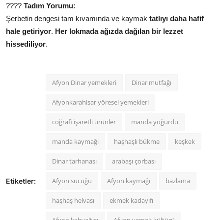
????
Tadım Yorumu:
Şerbetin dengesi tam kıvamında ve kaymak
tatlıyı daha hafif
hale getiriyor
.
Her lokmada ağızda dağılan bir lezzet
hissediliyor
.
Afyon Dinar yemekleri
Dinar mutfağı
Afyonkarahisar yöresel yemekleri
coğrafi işaretli ürünler
manda yoğurdu
manda kaymağı
haşhaşlı bükme
keşkek
Dinar tarhanası
arabaşı çorbası
Afyon sucuğu
Afyon kaymağı
bazlama
Etiketler:
haşhaş helvası
ekmek kadayıfı