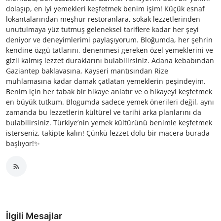
dolaşıp, en iyi yemekleri keşfetmek benim işim! Küçük esnaf
lokantalarından meşhur restoranlara, sokak lezzetlerinden
unutulmaya yüz tutmuş geleneksel tariflere kadar her şeyi
deniyor ve deneyimlerimi paylaşıyorum. Bloğumda, her şehrin
kendine özgü tatlarını, denenmesi gereken özel yemeklerini ve
gizli kalmış lezzet duraklarını bulabilirsiniz. Adana kebabından
Gaziantep baklavasına, Kayseri mantısından Rize
muhlamasına kadar damak çatlatan yemeklerin peşindeyim.
Benim için her tabak bir hikaye anlatır ve o hikayeyi keşfetmek
en büyük tutkum. Blogumda sadece yemek önerileri değil, aynı
zamanda bu lezzetlerin kültürel ve tarihi arka planlarını da
bulabilirsiniz. Türkiye’nin yemek kültürünü benimle keşfetmek
isterseniz, takipte kalın! Çünkü lezzet dolu bir macera burada
başlıyor!✨
İlgili Mesajlar