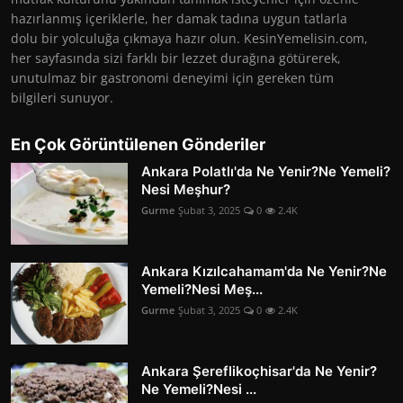
hazırlanmış içeriklerle, her damak tadına uygun tatlarla
dolu bir yolculuğa çıkmaya hazır olun. KesinYemelisin.com,
her sayfasında sizi farklı bir lezzet durağına götürerek,
unutulmaz bir gastronomi deneyimi için gereken tüm
bilgileri sunuyor.
En Çok Görüntülenen Gönderiler
Ankara Polatlı'da Ne Yenir?Ne Yemeli?
Nesi Meşhur?
Gurme
Şubat 3, 2025
0
2.4K
Ankara Kızılcahamam'da Ne Yenir?Ne
Yemeli?Nesi Meş...
Gurme
Şubat 3, 2025
0
2.4K
Ankara Şereflikoçhisar'da Ne Yenir?
Ne Yemeli?Nesi ...