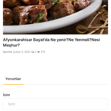
Afyonkarahisar Bayat'da Ne yenir?Ne Yenmeli?Nesi
Meşhur?
Gurme
Şubat 3, 2025
0
376
Yorumlar
İsim