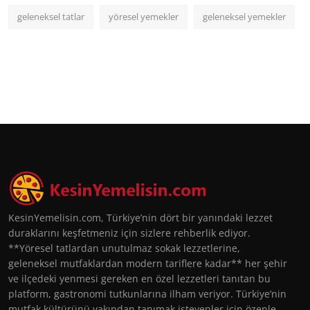
geleneksel tatlar
yöresel yemekler
geleneksel yemekler
KesinYemelisin.com, Türkiye’nin dört bir yanındaki lezzet
duraklarını keşfetmeniz için sizlere rehberlik ediyor.
**Yöresel tatlardan unutulmaz sokak lezzetlerine,
geleneksel mutfaklardan modern tariflere kadar** her şehir
ve ilçedeki yenmesi gereken en özel lezzetleri tanıtan bu
platform, gastronomi tutkunlarına ilham veriyor. Türkiye’nin
mutfak kültürünü yakından tanımak isteyenler için özenle