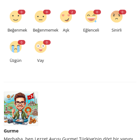
0
0
2
0
0
Beğenmek
Beğenmemek
Aşk
Eğlenceli
Sinirli
0
0
Üzgün
Vay
Gurme
Merhaba, ben Lezzet Avcısı Gurme! Türkiye’nin dört bir yanını