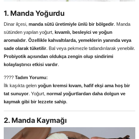
Anne & Bebek Beslenmesi
1. Manda Yoğurdu
Mutfak Sırları & Teknikler
Dinar ilçesi,
manda sütü üretimiyle ünlü bir bölgedir
. Manda
sütünden yapılan yoğurt,
kıvamlı, besleyici ve yoğun
Gıda Sözlüğü & Nedir?
aromalıdır
.
Özellikle kahvaltılarda, yemeklerin yanında veya
Yemek Tarifleri & Menüler
sade olarak tüketilir
. Bal veya pekmezle tatlandırılarak yenebilir.
Probiyotik açısından oldukça zengin olup sindirimi
kolaylaştırıcı etkisi vardır
.
????
Tadım Yorumu:
İlk kaşıkta gelen
yoğun kremsi kıvam, hafif ekşi ama hoş bir
tat sunuyor
. Yoğurt,
normal yoğurtlardan daha dolgun ve
kaymak gibi bir lezzete sahip
.
2. Manda Kaymağı