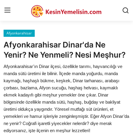
Afyonkarahisar
AnaSayfa
Afyonkarahisar Dinar'da Ne
Gizlilik Sözleşmesi
Yenir? Ne Yenmeli? Nesi Meşhur?
Rüya Tabirleri
Afyonkarahisar’ın Dinar ilçesi, özellikle tarımı, hayvancılığı ve
manda sütü üretimi ile bilinir. İlçede manda yoğurdu, manda
Diyet & Sağlıklı Beslenme
kaymağı, haşhaşlı bükme, keşkek, Dinar tarhanası, arabaşı
çorbası, bazlama, Afyon sucuğu, haşhaş helvası, kaymaklı
İletişim
ekmek kadayıfı gibi meşhur yemekler öne çıkar. Dinar
bölgesinde özellikle manda sütü, haşhaş, buğday ve bakliyat
Şehirler
üretimi oldukça yaygındır. Yöresel mutfağı süt ürünleri, et
Helal Gıda & Dini Hükümler
yemekleri ve hamur işleriyle zenginleşmiştir. Eğer Afyon Dinar’da
ne yenir? Coğrafi işaretli yiyecekler nelerdir? diye merak
Gıda Güvenliği & Bilimi
ediyorsanız, işte ilçenin en meşhur lezzetleri!