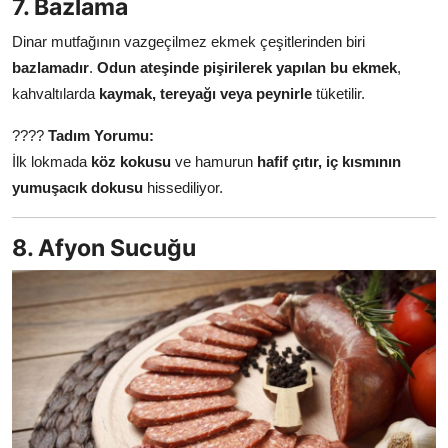
7. Bazlama
Dinar mutfağının vazgeçilmez ekmek çeşitlerinden biri
bazlamadır
.
Odun ateşinde pişirilerek yapılan bu ekmek
,
kahvaltılarda
kaymak, tereyağı veya peynirle
tüketilir.
????
Tadım Yorumu:
İlk lokmada
köz kokusu
ve hamurun
hafif çıtır, iç kısmının
yumuşacık dokusu
hissediliyor.
8. Afyon Sucuğu