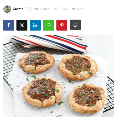
Kalori & Diyet Rehberi
Gurme
Şubat 3, 2025 - 12:32
0
2.2K
Mutfak Püf Noktaları & İpuçları
Mekan & Lezzet Rotaları
Temel Gıda ve Ürün Rehberleri
İçecek Kültürü & Barista
Yöresel Tarifler & Ev Yemekleri
Gıda Güvenliği & Sağlık
İçecek Kültürü & Rehberleri
Popüler Kültür & Mutfak Tarihi
Mutfak Temizliği & Pratik Bilgiler