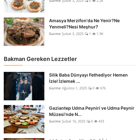
Gurme
Şubat 3, 2025
0
2.2K
Amasya Merzifon'da Ne Yenir?Ne
Yenmeli?Nesi Meşhur?
Gurme
Şubat 3, 2025
1
1.9K
Bakman Gereken Lezzetler
Silik Baba Dünyayı Fethediyor Hemen
İzle! İzlemek ...
Gurme
Ağustos 1, 2025
0
676
Gaziantep Udma Peyniri ve Udma Peynir
Müzesi'nde N...
Gurme
Şubat 16, 2025
0
433