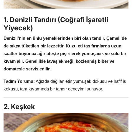
Anne & Bebek Beslenmesi
1. Denizli Tandırı (Coğrafi İşaretli
Mutfak Sırları & Teknikler
Yiyecek)
Gıda Sözlüğü & Nedir?
Denizli’nin en ünlü yemeklerinden biri olan tandır, Çameli’de
Yemek Tarifleri & Menüler
de sıkça tüketilen bir lezzettir.
Kuzu eti taş fırınlarda uzun
saatler boyunca ağır ateşte pişirilerek yumuşacık ve sulu bir
kıvam alır.
Genellikle lavaş ekmeği, közlenmiş biber ve
domatesle servis edilir.
Tadım Yorumu:
Ağızda dağılan etin yumuşak dokusu ve hafif is
kokusu, tam kıvamında bir tandır deneyimi sunuyor.
2. Keşkek