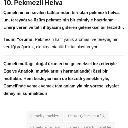
10. Pekmezli Helva
Çameli’nin en sevilen tatlılarından biri olan pekmezli helva,
un, tereyağı ve üzüm pekmezinin birleşimiyle hazırlanır.
Enerji veren ve tatlı ihtiyacını gideren geleneksel bir lezzettir.
Tadım Yorumu:
Pekmezin hafif yanık aroması ve tereyağının
verdiği yoğunluk, oldukça otantik bir tat oluşturuyor.
Çameli mutfağı, doğal ürünleri ve geleneksel lezzetleriyle
Ege ve Anadolu mutfaklarının harmanlandığı özel bir
mutfaktır.
Hem besleyici hem de lezzetli yemekleriyle,
Çameli’nde yemek yemek tam anlamıyla bir yöresel ziyafet
deneyimi sunmaktadır
Çameli yemekleri
Denizli Çameli mutfağı
Çameli’de ne yenir
coğrafi işaretli yiyecekler