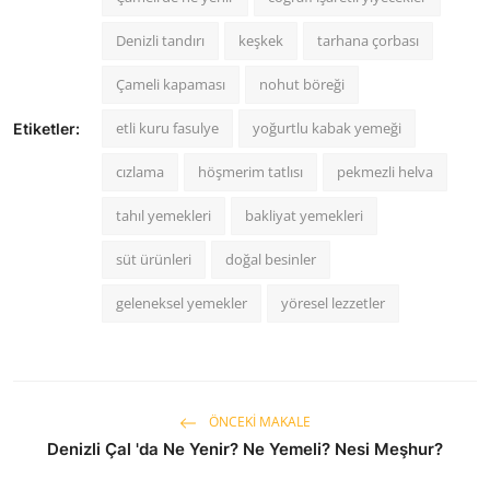
Denizli tandırı
keşkek
tarhana çorbası
Çameli kapaması
nohut böreği
etli kuru fasulye
yoğurtlu kabak yemeği
Etiketler:
cızlama
höşmerim tatlısı
pekmezli helva
tahıl yemekleri
bakliyat yemekleri
süt ürünleri
doğal besinler
geleneksel yemekler
yöresel lezzetler
ÖNCEKI MAKALE
Denizli Çal 'da Ne Yenir? Ne Yemeli? Nesi Meşhur?