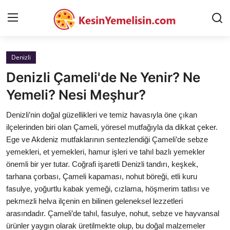
Denizli
AnaSayfa
Denizli Çameli'de Ne Yenir? Ne
Gizlilik Sözleşmesi
Yemeli? Nesi Meşhur?
Rüya Tabirleri
Denizli’nin doğal güzellikleri ve temiz havasıyla öne çıkan
ilçelerinden biri olan Çameli, yöresel mutfağıyla da dikkat çeker.
Diyet & Sağlıklı Beslenme
Ege ve Akdeniz mutfaklarının sentezlendiği Çameli’de sebze
yemekleri, et yemekleri, hamur işleri ve tahıl bazlı yemekler
İletişim
önemli bir yer tutar. Coğrafi işaretli Denizli tandırı, keşkek,
tarhana çorbası, Çameli kapaması, nohut böreği, etli kuru
Şehirler
fasulye, yoğurtlu kabak yemeği, cızlama, höşmerim tatlısı ve
Helal Gıda & Dini Hükümler
pekmezli helva ilçenin en bilinen geleneksel lezzetleri
arasındadır. Çameli’de tahıl, fasulye, nohut, sebze ve hayvansal
Gıda Güvenliği & Bilimi
ürünler yaygın olarak üretilmekte olup, bu doğal malzemeler