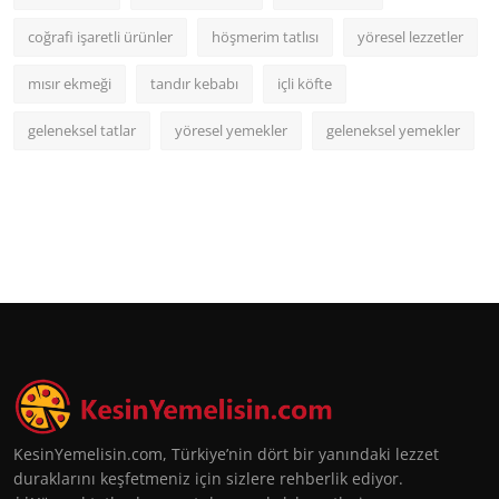
coğrafi işaretli ürünler
höşmerim tatlısı
yöresel lezzetler
mısır ekmeği
tandır kebabı
içli köfte
geleneksel tatlar
yöresel yemekler
geleneksel yemekler
KesinYemelisin.com, Türkiye’nin dört bir yanındaki lezzet
duraklarını keşfetmeniz için sizlere rehberlik ediyor.