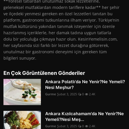
**Yöresel tatlardan unutulmaz sokak lezzetlerine,
geleneksel mutfaklardan modern tariflere kadar** her şehir
ve ilçedeki yenmesi gereken en özel lezzetleri tanıtan bu
platform, gastronomi tutkunlarına ilham veriyor. Türkiye’nin
mutfak kültürünü yakından tanımak isteyenler için özenle
hazırlanmış içeriklerle, her damak tadına uygun tatlarla
dolu bir yolculuğa çıkmaya hazır olun. KesinYemelisin.com,
her sayfasında sizi farklı bir lezzet durağına götürerek,
unutulmaz bir gastronomi deneyimi için gereken tüm
bilgileri sunuyor.
En Çok Görüntülenen Gönderiler
Ankara Polatlı'da Ne Yenir?Ne Yemeli?
Nesi Meşhur?
Gurme
Şubat 3, 2025
0
2.4K
Ankara Kızılcahamam'da Ne Yenir?Ne
Yemeli?Nesi Meş...
Gurme
Şubat 3, 2025
0
2.4K