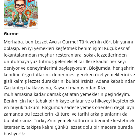
Gurme
Merhaba, ben Lezzet Avcısı Gurme! Türkiye’nin dört bir yanını
dolaşıp, en iyi yemekleri keşfetmek benim işim! Küçük esnaf
lokantalarından meşhur restoranlara, sokak lezzetlerinden
unutulmaya yüz tutmuş geleneksel tariflere kadar her şeyi
deniyor ve deneyimlerimi paylaşıyorum. Bloğumda, her şehrin
kendine özgü tatlarını, denenmesi gereken özel yemeklerini ve
gizli kalmış lezzet duraklarını bulabilirsiniz. Adana kebabından
Gaziantep baklavasına, Kayseri mantısından Rize
muhlamasına kadar damak çatlatan yemeklerin peşindeyim.
Benim için her tabak bir hikaye anlatır ve o hikayeyi keşfetmek
en büyük tutkum. Blogumda sadece yemek önerileri değil, aynı
zamanda bu lezzetlerin kültürel ve tarihi arka planlarını da
bulabilirsiniz. Türkiye’nin yemek kültürünü benimle keşfetmek
isterseniz, takipte kalın! Çünkü lezzet dolu bir macera burada
başlıyor!✨