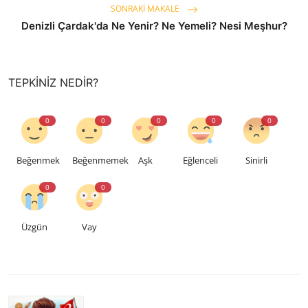
SONRAKI MAKALE
Denizli Çardak'da Ne Yenir? Ne Yemeli? Nesi Meşhur?
TEPKINIZ NEDIR?
0
0
0
0
0
Beğenmek
Beğenmemek
Aşk
Eğlenceli
Sinirli
0
0
Üzgün
Vay