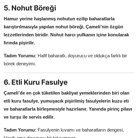
5. Nohut Böreği
Hamur yerine haşlanmış nohutun ezilip baharatlarla
karıştırılmasıyla yapılan nohut böreği, Çameli’nin özgün
lezzetlerinden biridir.
Nohut harcı yufkanın içine konularak
fırında pişirilir.
Tadım Yorumu:
Hafif baharatlı, doyurucu ve oldukça farklı bir
börek deneyimi.
6. Etli Kuru Fasulye
Çameli’de en çok tüketilen bakliyat yemeklerinden biri olan
etli kuru fasulye, yumuşacık pişirilmiş fasulyelerin kuzu eti
ve baharatlarla birleşmesiyle hazırlanır.
Yanında pirinç pilavı
ve turşu ile servis edilir.
Tadım Yorumu:
Fasulyenin kıvamı ve baharatların dengesi,
klasik ama doyurucu bir tat sunuyor.