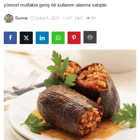
yöresel mutfakta geniş bir kullanım alanına sahiptir.
Kalori & Diyet Rehberi
Gurme
Şubat 6, 2025 - 13:07
0
89
Mutfak Püf Noktaları & İpuçları
Mekan & Lezzet Rotaları
Temel Gıda ve Ürün Rehberleri
İçecek Kültürü & Barista
Yöresel Tarifler & Ev Yemekleri
Gıda Güvenliği & Sağlık
İçecek Kültürü & Rehberleri
Popüler Kültür & Mutfak Tarihi
Mutfak Temizliği & Pratik Bilgiler