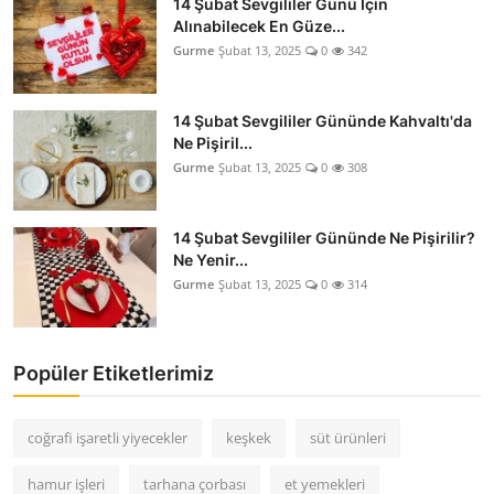
14 Şubat Sevgililer Günü İçin
Alınabilecek En Güze...
Gurme
Şubat 13, 2025
0
342
14 Şubat Sevgililer Gününde Kahvaltı'da
Ne Pişiril...
Gurme
Şubat 13, 2025
0
308
14 Şubat Sevgililer Gününde Ne Pişirilir?
Ne Yenir...
Gurme
Şubat 13, 2025
0
314
Popüler Etiketlerimiz
coğrafi işaretli yiyecekler
keşkek
süt ürünleri
hamur işleri
tarhana çorbası
et yemekleri