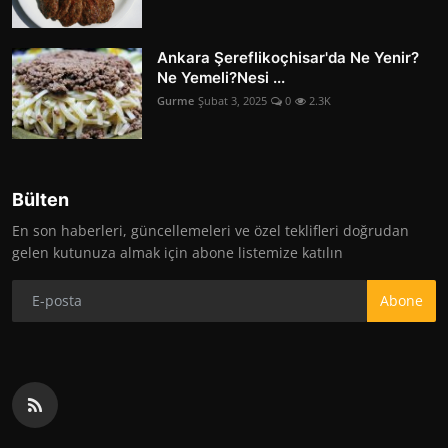
Ankara Şereflikoçhisar'da Ne Yenir?
Ne Yemeli?Nesi ...
Gurme
Şubat 3, 2025
0
2.3K
Bülten
En son haberleri, güncellemeleri ve özel teklifleri doğrudan
gelen kutunuza almak için abone listemize katılın
Abone