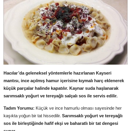
Anne & Bebek Beslenmesi
Mutfak Sırları & Teknikler
Gıda Sözlüğü & Nedir?
Yemek Tarifleri & Menüler
Hacılar’da geleneksel yöntemlerle hazırlanan Kayseri
mantısı, ince açılmış hamur içerisine kıymalı harç eklenerek
küçük parçalar halinde kapatılır.
Kaynar suda haşlanarak
sarımsaklı yoğurt ve tereyağlı salçalı sos ile servis edilir.
Tadım Yorumu:
Küçük ve ince hamurlu olması sayesinde her
kaşıkta yoğun bir tat hissedilir.
Sarımsaklı yoğurt ve tereyağlı
sos ile birleştiğinde hafif ekşi ve baharatlı bir tat dengesi
sunar.