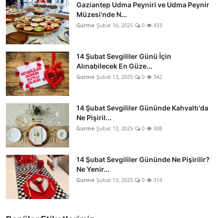
Gaziantep Udma Peyniri ve Udma Peynir
Müzesi'nde N...
Gurme
Şubat 16, 2025
0
433
14 Şubat Sevgililer Günü İçin
Alınabilecek En Güze...
Gurme
Şubat 13, 2025
0
342
14 Şubat Sevgililer Gününde Kahvaltı'da
Ne Pişiril...
Gurme
Şubat 13, 2025
0
308
14 Şubat Sevgililer Gününde Ne Pişirilir?
Ne Yenir...
Gurme
Şubat 13, 2025
0
314