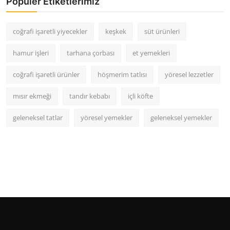
Popüler Etiketlerimiz
coğrafi işaretli yiyecekler
keşkek
süt ürünleri
hamur işleri
tarhana çorbası
et yemekleri
coğrafi işaretli ürünler
höşmerim tatlısı
yöresel lezzetler
mısır ekmeği
tandır kebabı
içli köfte
geleneksel tatlar
yöresel yemekler
geleneksel yemekler