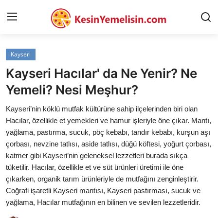
Kayseri
AnaSayfa
Kayseri Hacılar' da Ne Yenir? Ne
Gizlilik Sözleşmesi
Yemeli? Nesi Meşhur?
Rüya Tabirleri
Kayseri’nin köklü mutfak kültürüne sahip ilçelerinden biri olan
Hacılar, özellikle et yemekleri ve hamur işleriyle öne çıkar. Mantı,
Diyet & Sağlıklı Beslenme
yağlama, pastırma, sucuk, pöç kebabı, tandır kebabı, kurşun aşı
çorbası, nevzine tatlısı, aside tatlısı, düğü köftesi, yoğurt çorbası,
İletişim
katmer gibi Kayseri’nin geleneksel lezzetleri burada sıkça
tüketilir. Hacılar, özellikle et ve süt ürünleri üretimi ile öne
Şehirler
çıkarken, organik tarım ürünleriyle de mutfağını zenginleştirir.
Helal Gıda & Dini Hükümler
Coğrafi işaretli Kayseri mantısı, Kayseri pastırması, sucuk ve
yağlama, Hacılar mutfağının en bilinen ve sevilen lezzetleridir.
Gıda Güvenliği & Bilimi