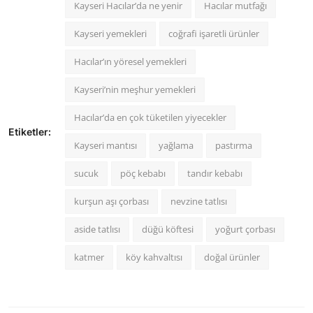
Kayseri Hacılar’da ne yenir
Hacılar mutfağı
Kayseri yemekleri
coğrafi işaretli ürünler
Hacılar’ın yöresel yemekleri
Kayseri’nin meşhur yemekleri
Hacılar’da en çok tüketilen yiyecekler
Etiketler:
Kayseri mantısı
yağlama
pastırma
sucuk
pöç kebabı
tandır kebabı
kurşun aşı çorbası
nevzine tatlısı
aside tatlısı
düğü köftesi
yoğurt çorbası
katmer
köy kahvaltısı
doğal ürünler