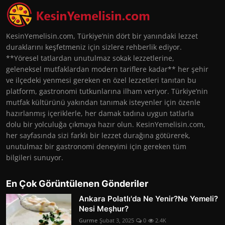
KesinYemelisin.com, Türkiye’nin dört bir yanındaki lezzet
duraklarını keşfetmeniz için sizlere rehberlik ediyor.
**Yöresel tatlardan unutulmaz sokak lezzetlerine,
geleneksel mutfaklardan modern tariflere kadar** her şehir
ve ilçedeki yenmesi gereken en özel lezzetleri tanıtan bu
platform, gastronomi tutkunlarına ilham veriyor. Türkiye’nin
mutfak kültürünü yakından tanımak isteyenler için özenle
hazırlanmış içeriklerle, her damak tadına uygun tatlarla
dolu bir yolculuğa çıkmaya hazır olun. KesinYemelisin.com,
her sayfasında sizi farklı bir lezzet durağına götürerek,
unutulmaz bir gastronomi deneyimi için gereken tüm
bilgileri sunuyor.
En Çok Görüntülenen Gönderiler
Ankara Polatlı'da Ne Yenir?Ne Yemeli?
Nesi Meşhur?
Gurme
Şubat 3, 2025
0
2.4K