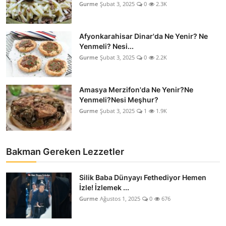
Gurme
Şubat 3, 2025
0
2.3K
Afyonkarahisar Dinar'da Ne Yenir? Ne
Yenmeli? Nesi...
Gurme
Şubat 3, 2025
0
2.2K
Amasya Merzifon'da Ne Yenir?Ne
Yenmeli?Nesi Meşhur?
Gurme
Şubat 3, 2025
1
1.9K
Bakman Gereken Lezzetler
Silik Baba Dünyayı Fethediyor Hemen
İzle! İzlemek ...
Gurme
Ağustos 1, 2025
0
676