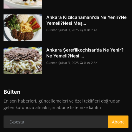
Ankara Kızılcahamam'da Ne Yenir?Ne
Yemeli?Nesi Meş...
Gurme
Şubat 3, 2025
0
2.4K
Ankara Şereflikoçhisar'da Ne Yenir?
Ne Yemeli?Nesi ...
Gurme
Şubat 3, 2025
0
2.3K
Bülten
En son haberleri, güncellemeleri ve özel teklifleri doğrudan
gelen kutunuza almak için abone listemize katılın
Abone