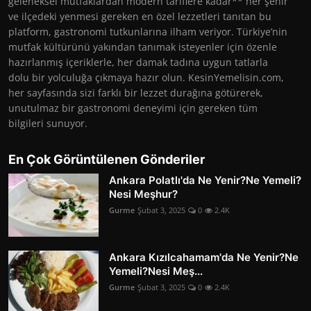
geleneksel mutfaklardan modern tariflere kadar** her şehir
ve ilçedeki yenmesi gereken en özel lezzetleri tanıtan bu
platform, gastronomi tutkunlarına ilham veriyor. Türkiye’nin
mutfak kültürünü yakından tanımak isteyenler için özenle
hazırlanmış içeriklerle, her damak tadına uygun tatlarla
dolu bir yolculuğa çıkmaya hazır olun. KesinYemelisin.com,
her sayfasında sizi farklı bir lezzet durağına götürerek,
unutulmaz bir gastronomi deneyimi için gereken tüm
bilgileri sunuyor.
En Çok Görüntülenen Gönderiler
Ankara Polatlı'da Ne Yenir?Ne Yemeli?
Nesi Meşhur?
Gurme
Şubat 3, 2025
0
2.4K
Ankara Kızılcahamam'da Ne Yenir?Ne
Yemeli?Nesi Meş...
Gurme
Şubat 3, 2025
0
2.4K