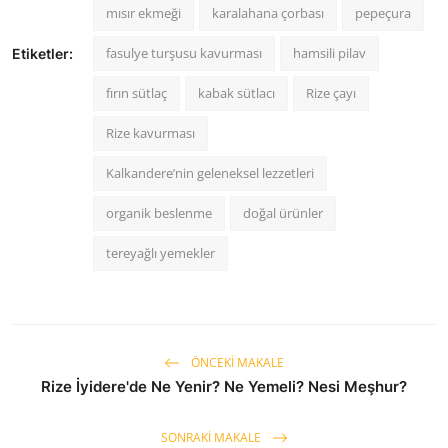
mısır ekmeği
karalahana çorbası
pepeçura
fasulye turşusu kavurması
hamsili pilav
Etiketler:
fırın sütlaç
kabak sütlacı
Rize çayı
Rize kavurması
Kalkandere’nin geleneksel lezzetleri
organik beslenme
doğal ürünler
tereyağlı yemekler
ÖNCEKI MAKALE
Rize İyidere'de Ne Yenir? Ne Yemeli? Nesi Meşhur?
SONRAKI MAKALE