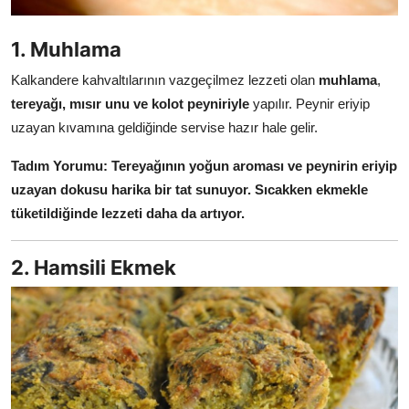
Anne & Bebek Beslenmesi
1. Muhlama
Mutfak Sırları & Teknikler
Kalkandere kahvaltılarının vazgeçilmez lezzeti olan
muhlama
,
Gıda Sözlüğü & Nedir?
tereyağı, mısır unu ve kolot peyniriyle
yapılır. Peynir eriyip
uzayan kıvamına geldiğinde servise hazır hale gelir.
Yemek Tarifleri & Menüler
Tadım Yorumu:
Tereyağının yoğun aroması ve peynirin eriyip
uzayan dokusu harika bir tat sunuyor. Sıcakken ekmekle
tüketildiğinde lezzeti daha da artıyor.
2. Hamsili Ekmek