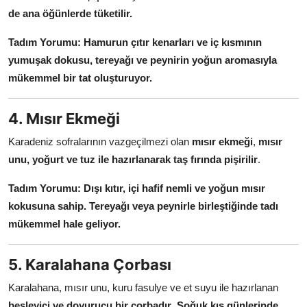
de ana öğünlerde tüketilir.
Tadım Yorumu:
Hamurun çıtır kenarları ve iç kısmının
yumuşak dokusu, tereyağı ve peynirin yoğun aromasıyla
mükemmel bir tat oluşturuyor.
4. Mısır Ekmeği
Karadeniz sofralarının vazgeçilmezi olan
mısır ekmeği
,
mısır
unu, yoğurt ve tuz ile hazırlanarak taş fırında pişirilir
.
Tadım Yorumu:
Dışı kıtır, içi hafif nemli ve yoğun mısır
kokusuna sahip. Tereyağı veya peynirle birleştiğinde tadı
mükemmel hale geliyor.
5. Karalahana Çorbası
Karalahana, mısır unu, kuru fasulye ve et suyu ile hazırlanan
besleyici ve doyurucu bir çorbadır
.
Soğuk kış günlerinde