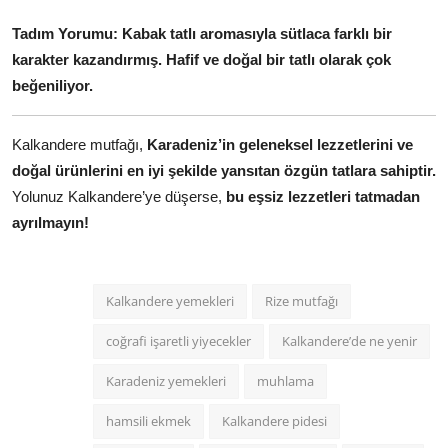
Tadım Yorumu:
Kabak tatlı aromasıyla sütlaca farklı bir
karakter kazandırmış. Hafif ve doğal bir tatlı olarak çok
beğeniliyor.
Kalkandere mutfağı,
Karadeniz’in geleneksel lezzetlerini ve
doğal ürünlerini en iyi şekilde yansıtan özgün tatlara sahiptir.
Yolunuz Kalkandere’ye düşerse,
bu eşsiz lezzetleri tatmadan
ayrılmayın!
Kalkandere yemekleri
Rize mutfağı
coğrafi işaretli yiyecekler
Kalkandere’de ne yenir
Karadeniz yemekleri
muhlama
hamsili ekmek
Kalkandere pidesi