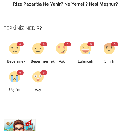
Rize Pazar'da Ne Yenir? Ne Yemeli? Nesi Meşhur?
TEPKINIZ NEDIR?
0
0
0
0
0
Beğenmek
Beğenmemek
Aşk
Eğlenceli
Sinirli
0
0
Üzgün
Vay