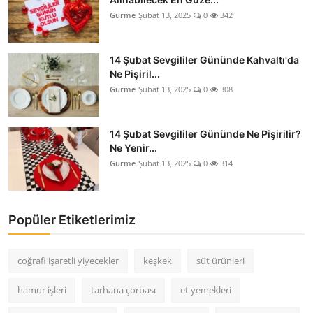
Gurme
Şubat 13, 2025
0
342
14 Şubat Sevgililer Gününde Kahvaltı'da
Ne Pişiril...
Gurme
Şubat 13, 2025
0
308
14 Şubat Sevgililer Gününde Ne Pişirilir?
Ne Yenir...
Gurme
Şubat 13, 2025
0
314
Popüler Etiketlerimiz
coğrafi işaretli yiyecekler
keşkek
süt ürünleri
hamur işleri
tarhana çorbası
et yemekleri