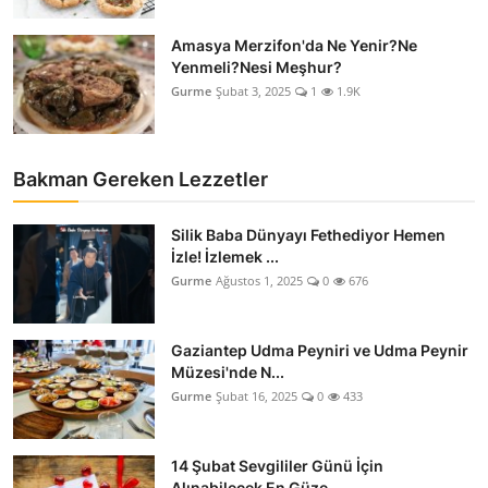
Amasya Merzifon'da Ne Yenir?Ne
Yenmeli?Nesi Meşhur?
Gurme
Şubat 3, 2025
1
1.9K
Bakman Gereken Lezzetler
Silik Baba Dünyayı Fethediyor Hemen
İzle! İzlemek ...
Gurme
Ağustos 1, 2025
0
676
Gaziantep Udma Peyniri ve Udma Peynir
Müzesi'nde N...
Gurme
Şubat 16, 2025
0
433
14 Şubat Sevgililer Günü İçin
Alınabilecek En Güze...