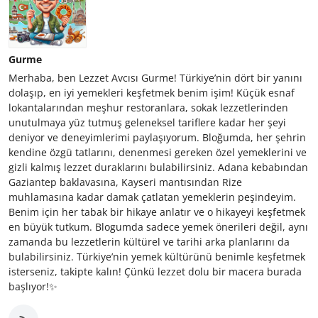
Gurme
Merhaba, ben Lezzet Avcısı Gurme! Türkiye’nin dört bir yanını
dolaşıp, en iyi yemekleri keşfetmek benim işim! Küçük esnaf
lokantalarından meşhur restoranlara, sokak lezzetlerinden
unutulmaya yüz tutmuş geleneksel tariflere kadar her şeyi
deniyor ve deneyimlerimi paylaşıyorum. Bloğumda, her şehrin
kendine özgü tatlarını, denenmesi gereken özel yemeklerini ve
gizli kalmış lezzet duraklarını bulabilirsiniz. Adana kebabından
Gaziantep baklavasına, Kayseri mantısından Rize
muhlamasına kadar damak çatlatan yemeklerin peşindeyim.
Benim için her tabak bir hikaye anlatır ve o hikayeyi keşfetmek
en büyük tutkum. Blogumda sadece yemek önerileri değil, aynı
zamanda bu lezzetlerin kültürel ve tarihi arka planlarını da
bulabilirsiniz. Türkiye’nin yemek kültürünü benimle keşfetmek
isterseniz, takipte kalın! Çünkü lezzet dolu bir macera burada
başlıyor!✨