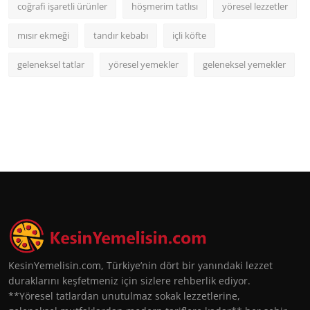
coğrafi işaretli ürünler
höşmerim tatlısı
yöresel lezzetler
mısır ekmeği
tandır kebabı
içli köfte
geleneksel tatlar
yöresel yemekler
geleneksel yemekler
KesinYemelisin.com, Türkiye’nin dört bir yanındaki lezzet
duraklarını keşfetmeniz için sizlere rehberlik ediyor.
**Yöresel tatlardan unutulmaz sokak lezzetlerine,