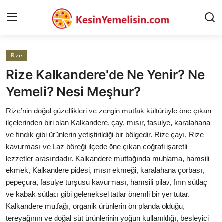
Rize
AnaSayfa
Rize Kalkandere'de Ne Yenir? Ne
Gizlilik Sözleşmesi
Yemeli? Nesi Meşhur?
Rüya Tabirleri
Rize’nin doğal güzellikleri ve zengin mutfak kültürüyle öne çıkan
ilçelerinden biri olan Kalkandere, çay, mısır, fasulye, karalahana
Diyet & Sağlıklı Beslenme
ve fındık gibi ürünlerin yetiştirildiği bir bölgedir. Rize çayı, Rize
kavurması ve Laz böreği ilçede öne çıkan coğrafi işaretli
İletişim
lezzetler arasındadır. Kalkandere mutfağında muhlama, hamsili
ekmek, Kalkandere pidesi, mısır ekmeği, karalahana çorbası,
Şehirler
pepeçura, fasulye turşusu kavurması, hamsili pilav, fırın sütlaç
Helal Gıda & Dini Hükümler
ve kabak sütlacı gibi geleneksel tatlar önemli bir yer tutar.
Kalkandere mutfağı, organik ürünlerin ön planda olduğu,
Gıda Güvenliği & Bilimi
tereyağının ve doğal süt ürünlerinin yoğun kullanıldığı, besleyici