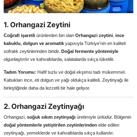
Anne & Bebek Beslenmesi
Mutfak Sırları & Teknikler
1. Orhangazi Zeytini
Gıda Sözlüğü & Nedir?
Coğrafi işaretli
ürünlerden biri olan
Orhangazi zeytini
,
ince
kabuklu, dolgun ve aromatik
yapısıyla Türkiye’nin en kaliteli
Yemek Tarifleri & Menüler
sofralık zeytinlerinden biridir.
Doğal fermente yöntemiyle
olgunlaştırılır ve kahvaltılarda, salatalarda sıkça tüketilir.
Tadım Yorumu:
Hafif tuzlu ve doğal ekşimsi tadı mükemmel.
Kabukları ince, eti dolgun ve yağı oldukça kaliteli. Zeytinyağı ile
birleştiğinde daha da lezzetli bir hale geliyor.
2. Orhangazi Zeytinyağı
Orhangazi,
soğuk sıkım zeytinyağı
üretimiyle ünlüdür. Bölgenin
doğal yöntemlerle yetiştirilen zeytinlerinden
elde edilen
zeytinyağı, yemeklerde ve kahvaltılarda sıkça kullanılır.