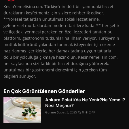
KesinYemelisin.com, Türkiye’nin dört bir yanındaki lezzet
duraklarını keşfetmeniz için sizlere rehberlik ediyor.
**Yöresel tatlardan unutulmaz sokak lezzetlerine,
geleneksel mutfaklardan modern tariflere kadar** her şehir
ve ilçedeki yenmesi gereken en özel lezzetleri tanıtan bu
platform, gastronomi tutkunlarına ilham veriyor. Türkiye’nin
mutfak kültürünü yakından tanımak isteyenler için özenle
hazırlanmış içeriklerle, her damak tadına uygun tatlarla
dolu bir yolculuğa çıkmaya hazır olun. KesinYemelisin.com,
her sayfasında sizi farklı bir lezzet durağına götürerek,
unutulmaz bir gastronomi deneyimi için gereken tüm
bilgileri sunuyor.
En Çok Görüntülenen Gönderiler
Ankara Polatlı'da Ne Yenir?Ne Yemeli?
Nesi Meşhur?
Gurme
Şubat 3, 2025
0
2.4K