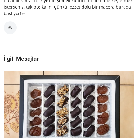
bulabilirsiniz. Türkiye’nin yemek kültürünü benimle keşfetmek
isterseniz, takipte kalın! Çünkü lezzet dolu bir macera burada
başlıyor!✨
İlgili Mesajlar