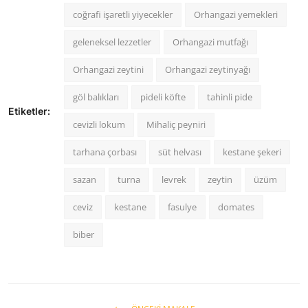
coğrafi işaretli yiyecekler
Orhangazi yemekleri
geleneksel lezzetler
Orhangazi mutfağı
Orhangazi zeytini
Orhangazi zeytinyağı
göl balıkları
pideli köfte
tahinli pide
Etiketler:
cevizli lokum
Mihaliç peyniri
tarhana çorbası
süt helvası
kestane şekeri
sazan
turna
levrek
zeytin
üzüm
ceviz
kestane
fasulye
domates
biber