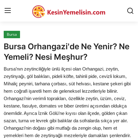
Bursa
AnaSayfa
Bursa Orhangazi'de Ne Yenir? Ne
Gizlilik Sözleşmesi
Yemeli? Nesi Meşhur?
Rüya Tabirleri
Bursa’nın zeytinciliğiyle ünlü ilçesi olan Orhangazi, zeytin,
zeytinyağı, göl balıkları, pideli köfte, tahinli pide, cevizli lokum,
Diyet & Sağlıklı Beslenme
Mihaliç peyniri, tarhana çorbası, süt helvası, kestane şekeri gibi
hem coğrafi işaretli hem de geleneksel lezzetleriyle bilinir.
İletişim
Orhangazi’nin verimli toprakları, özellikle zeytin, üzüm, ceviz,
kestane, fasulye, domates ve biber üretimi açısından oldukça
Şehirler
önemlidir. Ayrıca İznik Gölü’ne kıyısı olan ilçede, gölden çıkan
Helal Gıda & Dini Hükümler
sazan, turna ve levrek gibi balıklar da sofralarda sıkça yer alır.
Orhangazi’nin doğası gibi mutfağı da zengin olup, hem et
Gıda Güvenliği & Bilimi
yemekleri hem de zeytinyağlı mezeleriyle damakları şenlendirir.