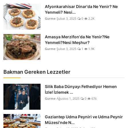
Afyonkarahisar Dinar'da Ne Yenir? Ne
Yenmeli? Nesi...
Gurme
Şubat 3, 2025
0
2.2K
Amasya Merzifon'da Ne Yenir?Ne
Yenmeli?Nesi Meşhur?
Gurme
Şubat 3, 2025
1
1.9K
Bakman Gereken Lezzetler
Silik Baba Dünyayı Fethediyor Hemen
İzle! İzlemek ...
Gurme
Ağustos 1, 2025
0
676
Gaziantep Udma Peyniri ve Udma Peynir
Müzesi'nde N...