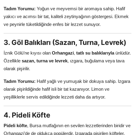
Tadım Yorumu:
Yoğun ve meyvemsi bir aromaya sahip. Hafif
yakıcı ve acımsı bir tat, kaliteli zeytinyağının göstergesi. Ekmek
ve peynirle tüketildiğinde enfes bir lezzet sunuyor.
3. Göl Balıkları (Sazan, Turna, Levrek)
İznik Gölü’ne kıyısı olan
Orhangazi
,
tatlı su balıklarıyla
ünlüdür.
Özellikle
sazan, turna ve levrek
, ızgara, buğulama veya tava
olarak pişirilir.
Tadım Yorumu:
Hafif yağlı ve yumuşak bir dokuya sahip. Izgara
olarak pişirildiğinde hafif isli bir tat kazanıyor. Limon ve
yeşilliklerle servis edildiğinde lezzeti daha da artıyor.
4. Pideli Köfte
Pideli köfte
, Bursa mutfağının en sevilen lezzetlerinden biridir ve
Orhangazi’de de oldukça popülerdir. Izgarada pişirilen köfteler,