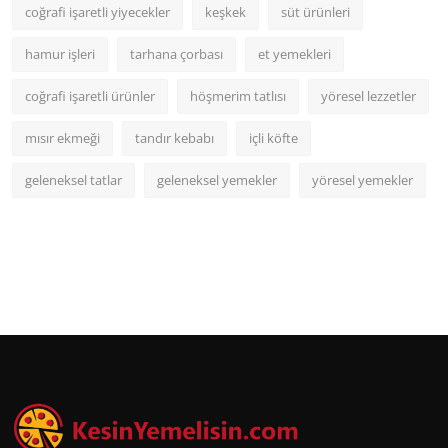
coğrafi işaretli yiyecekler
keşkek
süt ürünleri
hamur işleri
tarhana çorbası
et yemekleri
coğrafi işaretli ürünler
höşmerim tatlısı
yöresel lezzetler
mısır ekmeği
tandır kebabı
içli köfte
geleneksel tatlar
geleneksel yemekler
yöresel yemekler