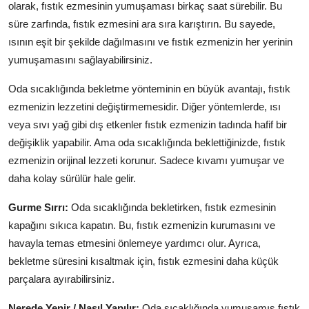
olarak, fıstık ezmesinin yumuşaması birkaç saat sürebilir. Bu
süre zarfında, fıstık ezmesini ara sıra karıştırın. Bu sayede,
ısının eşit bir şekilde dağılmasını ve fıstık ezmenizin her yerinin
yumuşamasını sağlayabilirsiniz.
Oda sıcaklığında bekletme yönteminin en büyük avantajı, fıstık
ezmenizin lezzetini değiştirmemesidir. Diğer yöntemlerde, ısı
veya sıvı yağ gibi dış etkenler fıstık ezmenizin tadında hafif bir
değişiklik yapabilir. Ama oda sıcaklığında beklettiğinizde, fıstık
ezmenizin orijinal lezzeti korunur. Sadece kıvamı yumuşar ve
daha kolay sürülür hale gelir.
Gurme Sırrı:
Oda sıcaklığında bekletirken, fıstık ezmesinin
kapağını sıkıca kapatın. Bu, fıstık ezmenizin kurumasını ve
havayla temas etmesini önlemeye yardımcı olur. Ayrıca,
bekletme süresini kısaltmak için, fıstık ezmesini daha küçük
parçalara ayırabilirsiniz.
Nerede Yenir / Nasıl Yapılır:
Oda sıcaklığında yumuşamış fıstık