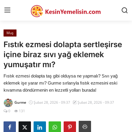
Muş
AnaSayfa
Fıstık ezmesi dolapta sertleşirse
Gizlilik Sözleşmesi
içine biraz sıvı yağ eklemek
yumuşatır mı?
Rüya Tabirleri
Fıstık ezmesi dolapta taş gibi olduysa ne yapmalı? Sıvı yağ
Diyet & Sağlıklı Beslenme
eklemek işe yarar mı? Gurme sırlarıyla fıstık ezmesini eski
İletişim
kıvamına döndürmenin en lezzetli yolları burada!
Şehirler
Gurme
Şubat 28, 2026 - 09:37
Şubat 28, 2026 - 09:37
0
131
Helal Gıda & Dini Hükümler
Gıda Güvenliği & Bilimi