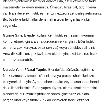
Blender yönteminin bir diğer avantajı da, fıstık ezmenize farklı
malzemeler ekleyebilmenizdir. Örneğin, biraz bal, tarçın veya
vanilya ekleyerek, fıstık ezmenizin lezzetini zenginleştirebilirsiniz.
Bu, özellikle farklı tatlar denemek isteyenler için harika bir
seçenek.
Gurme Sırrı:
Blender kullanırken, fıstık ezmesinin kıvamını
kontrol etmek için ara sıra durdurun ve karıştırın. Eğer fıstık
ezmeniz çok kuruysa, biraz sıvı yağ veya süt ekleyebilirsiniz.
Ama dikkatli olun, çok fazla sıvı eklemeyin, aksi takdirde fıstık
ezmeniz sulanabilir.
Nerede Yenir / Nasıl Yapılır:
Blender'da pürüzsüzleştirilmiş
fıstık ezmesini, smoothie'lerinize veya protein shake'lerinize
ekleyerek deneyin. Ayrıca, cheesecake veya pasta tabanlarında
da kullanabilirsiniz. Evde yapım tüyosu olarak, fıstık ezmesini
blender'da pürüzsüzleştirdikten sonra içine biraz çikolata
parçacıkları veya fındık kırıkları ekleyerek farklı lezzetler