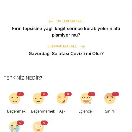
ÖNCEKI MAKALE
Fırın tepsisine yağlı kağıt serince kurabiyelerin altı
pişmiyor mu?
SONRAKI MAKALE
Gavurdağı Salatası Cevizli mi Olur?
TEPKINIZ NEDIR?
0
0
0
0
0
Beğenmek
Beğenmemek
Aşk
Eğlenceli
Sinirli
0
0