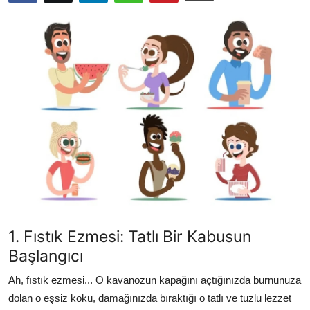
Kalori & Diyet Rehberi
Mutfak Püf Noktaları & İpuçları
Mekan & Lezzet Rotaları
Temel Gıda ve Ürün Rehberleri
İçecek Kültürü & Barista
Yöresel Tarifler & Ev Yemekleri
Gıda Güvenliği & Sağlık
1. Fıstık Ezmesi: Tatlı Bir Kabusun
İçecek Kültürü & Rehberleri
Başlangıcı
Popüler Kültür & Mutfak Tarihi
Ah, fıstık ezmesi... O kavanozun kapağını açtığınızda burnunuza
Mutfak Temizliği & Pratik Bilgiler
dolan o eşsiz koku, damağınızda bıraktığı o tatlı ve tuzlu lezzet