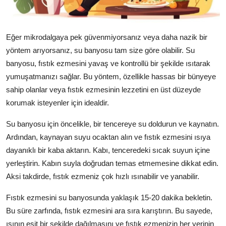
Eğer mikrodalgaya pek güvenmiyorsanız veya daha nazik bir
yöntem arıyorsanız, su banyosu tam size göre olabilir. Su
banyosu, fıstık ezmesini yavaş ve kontrollü bir şekilde ısıtarak
yumuşatmanızı sağlar. Bu yöntem, özellikle hassas bir bünyeye
sahip olanlar veya fıstık ezmesinin lezzetini en üst düzeyde
korumak isteyenler için idealdir.
Su banyosu için öncelikle, bir tencereye su doldurun ve kaynatın.
Ardından, kaynayan suyu ocaktan alın ve fıstık ezmesini ısıya
dayanıklı bir kaba aktarın. Kabı, tenceredeki sıcak suyun içine
yerleştirin. Kabın suyla doğrudan temas etmemesine dikkat edin.
Aksi takdirde, fıstık ezmeniz çok hızlı ısınabilir ve yanabilir.
Fıstık ezmesini su banyosunda yaklaşık 15-20 dakika bekletin.
Bu süre zarfında, fıstık ezmesini ara sıra karıştırın. Bu sayede,
ısının eşit bir şekilde dağılmasını ve fıstık ezmenizin her yerinin