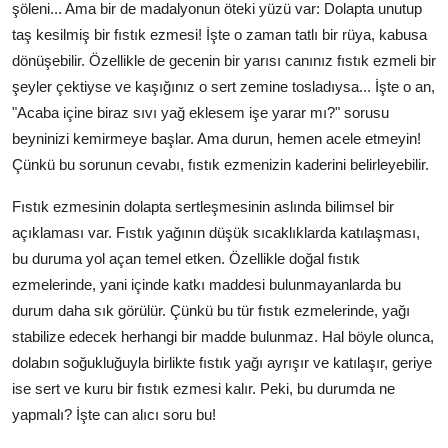
şöleni... Ama bir de madalyonun öteki yüzü var: Dolapta unutup
Anne & Bebek Beslenmesi
taş kesilmiş bir fıstık ezmesi! İşte o zaman tatlı bir rüya, kabusa
dönüşebilir. Özellikle de gecenin bir yarısı canınız fıstık ezmeli bir
Mutfak Sırları & Teknikler
şeyler çektiyse ve kaşığınız o sert zemine tosladıysa... İşte o an,
Gıda Sözlüğü & Nedir?
"Acaba içine biraz sıvı yağ eklesem işe yarar mı?" sorusu
beyninizi kemirmeye başlar. Ama durun, hemen acele etmeyin!
Yemek Tarifleri & Menüler
Çünkü bu sorunun cevabı, fıstık ezmenizin kaderini belirleyebilir.
Fıstık ezmesinin dolapta sertleşmesinin aslında bilimsel bir
açıklaması var. Fıstık yağının düşük sıcaklıklarda katılaşması,
bu duruma yol açan temel etken. Özellikle doğal fıstık
ezmelerinde, yani içinde katkı maddesi bulunmayanlarda bu
durum daha sık görülür. Çünkü bu tür fıstık ezmelerinde, yağı
stabilize edecek herhangi bir madde bulunmaz. Hal böyle olunca,
dolabın soğukluğuyla birlikte fıstık yağı ayrışır ve katılaşır, geriye
ise sert ve kuru bir fıstık ezmesi kalır. Peki, bu durumda ne
yapmalı? İşte can alıcı soru bu!