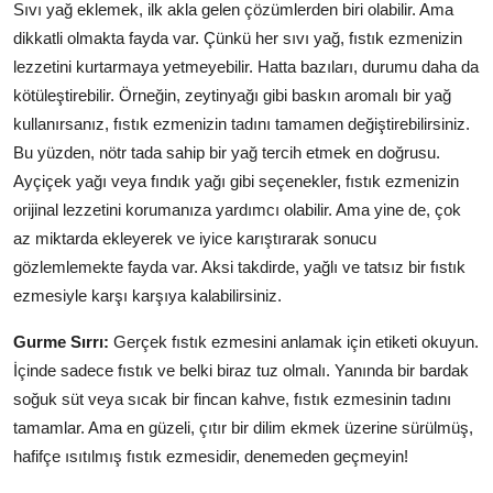
Sıvı yağ eklemek, ilk akla gelen çözümlerden biri olabilir. Ama
dikkatli olmakta fayda var. Çünkü her sıvı yağ, fıstık ezmenizin
lezzetini kurtarmaya yetmeyebilir. Hatta bazıları, durumu daha da
kötüleştirebilir. Örneğin, zeytinyağı gibi baskın aromalı bir yağ
kullanırsanız, fıstık ezmenizin tadını tamamen değiştirebilirsiniz.
Bu yüzden, nötr tada sahip bir yağ tercih etmek en doğrusu.
Ayçiçek yağı veya fındık yağı gibi seçenekler, fıstık ezmenizin
orijinal lezzetini korumanıza yardımcı olabilir. Ama yine de, çok
az miktarda ekleyerek ve iyice karıştırarak sonucu
gözlemlemekte fayda var. Aksi takdirde, yağlı ve tatsız bir fıstık
ezmesiyle karşı karşıya kalabilirsiniz.
Gurme Sırrı:
Gerçek fıstık ezmesini anlamak için etiketi okuyun.
İçinde sadece fıstık ve belki biraz tuz olmalı. Yanında bir bardak
soğuk süt veya sıcak bir fincan kahve, fıstık ezmesinin tadını
tamamlar. Ama en güzeli, çıtır bir dilim ekmek üzerine sürülmüş,
hafifçe ısıtılmış fıstık ezmesidir, denemeden geçmeyin!