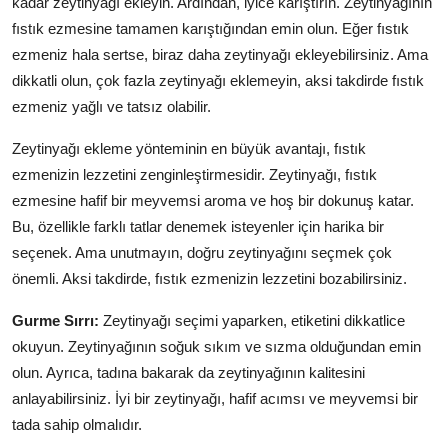
kadar zeytinyağı ekleyin. Ardından, iyice karıştırın. Zeytinyağının
fıstık ezmesine tamamen karıştığından emin olun. Eğer fıstık
ezmeniz hala sertse, biraz daha zeytinyağı ekleyebilirsiniz. Ama
dikkatli olun, çok fazla zeytinyağı eklemeyin, aksi takdirde fıstık
ezmeniz yağlı ve tatsız olabilir.
Zeytinyağı ekleme yönteminin en büyük avantajı, fıstık
ezmenizin lezzetini zenginleştirmesidir. Zeytinyağı, fıstık
ezmesine hafif bir meyvemsi aroma ve hoş bir dokunuş katar.
Bu, özellikle farklı tatlar denemek isteyenler için harika bir
seçenek. Ama unutmayın, doğru zeytinyağını seçmek çok
önemli. Aksi takdirde, fıstık ezmenizin lezzetini bozabilirsiniz.
Gurme Sırrı:
Zeytinyağı seçimi yaparken, etiketini dikkatlice
okuyun. Zeytinyağının soğuk sıkım ve sızma olduğundan emin
olun. Ayrıca, tadına bakarak da zeytinyağının kalitesini
anlayabilirsiniz. İyi bir zeytinyağı, hafif acımsı ve meyvemsi bir
tada sahip olmalıdır.