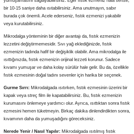
yumuşamasını sağlayabilirsiniz. Eğer fıstık ezmeniz hala sertse,
bir 10-15 saniye daha ısıtabilirsiniz. Ama unutmayın, sabır
burada çok önemli. Acele ederseniz, fıstık ezmenizi yakabilir
veya kurutabilirsiniz.
Mikrodalga yönteminin bir diğer avantajı da, fıstık ezmenizin
lezzetini değiştirmemesidir. Sıvı yağ eklediğinizde, fıstık
ezmenizin tadında hafif bir değişiklik olabilir. Ama mikrodalga ile
ısıttığınızda, fıstık ezmenizin orijinal lezzeti korunur. Sadece
kıvamı yumuşar ve daha kolay sürülür hale gelir. Bu da, özellikle
fıstık ezmesinin doğal tadını sevenler için harika bir seçenek.
Gurme Sırrı:
Mikrodalgada ısıtırken, fıstık ezmesinin üzerini bir
kapak veya streç film ile kapatabilirsiniz. Bu, fıstık ezmenizin
kurumasını önlemeye yardımcı olur. Ayrıca, ısıttıktan sonra fıstık
ezmesini hemen tüketmeyin. Birkaç dakika dinlendirdikten sonra,
kıvamının daha da yumuşadığını göreceksiniz.
Nerede Yenir / Nasıl Yapılır:
Mikrodalgada ısıtılmış fıstık