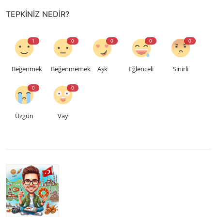
TEPKINIZ NEDIR?
1
0
0
0
0
Beğenmek
Beğenmemek
Aşk
Eğlenceli
Sinirli
0
0
Üzgün
Vay