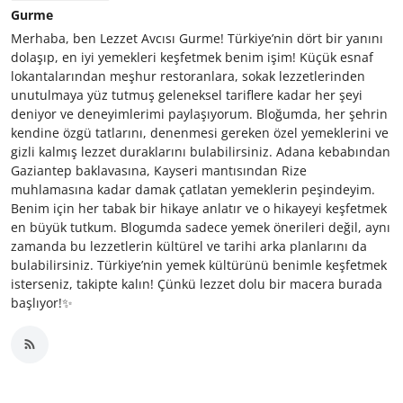
Gurme
Merhaba, ben Lezzet Avcısı Gurme! Türkiye’nin dört bir yanını
dolaşıp, en iyi yemekleri keşfetmek benim işim! Küçük esnaf
lokantalarından meşhur restoranlara, sokak lezzetlerinden
unutulmaya yüz tutmuş geleneksel tariflere kadar her şeyi
deniyor ve deneyimlerimi paylaşıyorum. Bloğumda, her şehrin
kendine özgü tatlarını, denenmesi gereken özel yemeklerini ve
gizli kalmış lezzet duraklarını bulabilirsiniz. Adana kebabından
Gaziantep baklavasına, Kayseri mantısından Rize
muhlamasına kadar damak çatlatan yemeklerin peşindeyim.
Benim için her tabak bir hikaye anlatır ve o hikayeyi keşfetmek
en büyük tutkum. Blogumda sadece yemek önerileri değil, aynı
zamanda bu lezzetlerin kültürel ve tarihi arka planlarını da
bulabilirsiniz. Türkiye’nin yemek kültürünü benimle keşfetmek
isterseniz, takipte kalın! Çünkü lezzet dolu bir macera burada
başlıyor!✨