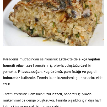
Karadeniz mutfağından esinlenerek
Erdek’te de sıkça yapılan
hamsili pilav
, taze hamsilerin iç pilavla buluştuğu özel bir
yemektir.
Pilavda soğan, kuş üzümü, çam fıstığı ve çeşitli
baharatlar kullanılır.
Fırında üzeri kızartılarak çıtır bir doku elde
edilir.
Tadım Yorumu:
Hamsinin tuzlu lezzeti, baharatlı iç pilavla
mükemmel bir denge oluşturuyor. Fırında pişirildiği için dışı hafif
kıtır, içi ise yumuşak bir yapıya sahip.