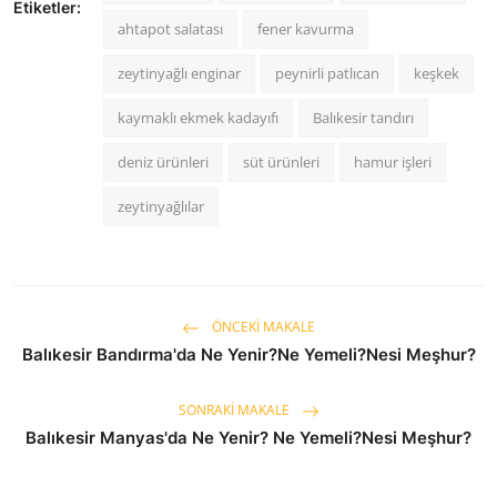
Etiketler:
ahtapot salatası
fener kavurma
zeytinyağlı enginar
peynirli patlıcan
keşkek
kaymaklı ekmek kadayıfı
Balıkesir tandırı
deniz ürünleri
süt ürünleri
hamur işleri
zeytinyağlılar
ÖNCEKI MAKALE
Balıkesir Bandırma'da Ne Yenir?Ne Yemeli?Nesi Meşhur?
SONRAKI MAKALE
Balıkesir Manyas'da Ne Yenir? Ne Yemeli?Nesi Meşhur?