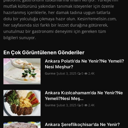
mutfak kültürünü yakından tanımak isteyenler için özenle
hazırlanmış içeriklerle, her damak tadına uygun tatlarla
dolu bir yolculuğa çıkmaya hazır olun. KesinYemelisin.com,
her sayfasında sizi farklı bir lezzet durağına götürerek,
unutulmaz bir gastronomi deneyimi için gereken tüm
bilgileri sunuyor.
En Çok Görüntülenen Gönderiler
Ankara Polatlı'da Ne Yenir?Ne Yemeli?
Nesi Meşhur?
Gurme
Şubat 3, 2025
0
2.4K
Ankara Kızılcahamam'da Ne Yenir?Ne
Yemeli?Nesi Meş...
Gurme
Şubat 3, 2025
0
2.4K
Ankara Şereflikoçhisar'da Ne Yenir?