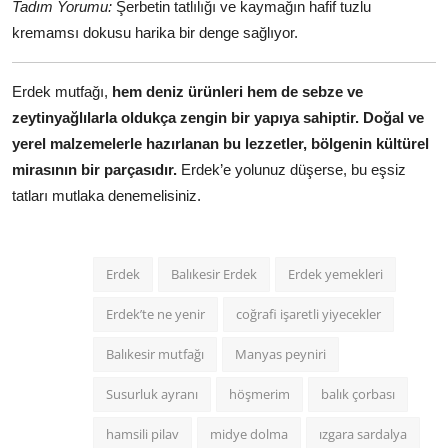
Tadım Yorumu:
Şerbetin tatlılığı ve kaymağın hafif tuzlu
kremamsı dokusu harika bir denge sağlıyor.
Erdek mutfağı,
hem deniz ürünleri hem de sebze ve
zeytinyağlılarla oldukça zengin bir yapıya sahiptir.
Doğal ve
yerel malzemelerle hazırlanan bu lezzetler, bölgenin kültürel
mirasının bir parçasıdır.
Erdek’e yolunuz düşerse, bu eşsiz
tatları mutlaka denemelisiniz.
Erdek
Balıkesir Erdek
Erdek yemekleri
Erdek’te ne yenir
coğrafi işaretli yiyecekler
Balıkesir mutfağı
Manyas peyniri
Susurluk ayranı
höşmerim
balık çorbası
hamsili pilav
midye dolma
ızgara sardalya