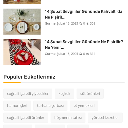
14 Şubat Sevgililer Gününde Kahvaltı'da
Ne Pişiril...
Gurme
Şubat 13, 2025
0
308
14 Şubat Sevgililer Gününde Ne Pişirilir?
Ne Yenir...
Gurme
Şubat 13, 2025
0
314
Popüler Etiketlerimiz
coğrafi işaretli yiyecekler
keşkek
süt ürünleri
hamur işleri
tarhana çorbası
et yemekleri
coğrafi işaretli ürünler
höşmerim tatlısı
yöresel lezzetler