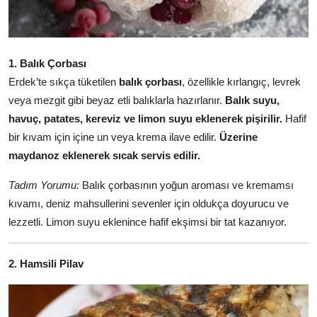
Anne & Bebek Beslenmesi
Mutfak Sırları & Teknikler
1. Balık Çorbası
Gıda Sözlüğü & Nedir?
Erdek’te sıkça tüketilen
balık çorbası
, özellikle kırlangıç, levrek
veya mezgit gibi beyaz etli balıklarla hazırlanır.
Balık suyu,
Yemek Tarifleri & Menüler
havuç, patates, kereviz ve limon suyu eklenerek pişirilir.
Hafif
bir kıvam için içine un veya krema ilave edilir.
Üzerine
maydanoz eklenerek sıcak servis edilir.
Tadım Yorumu:
Balık çorbasının yoğun aroması ve kremamsı
kıvamı, deniz mahsullerini sevenler için oldukça doyurucu ve
lezzetli. Limon suyu eklenince hafif ekşimsi bir tat kazanıyor.
2. Hamsili Pilav