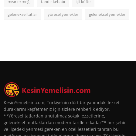
mısır ekmeği
tandır kebabı
içli köfte
geleneksel tatlar
yöresel yemekler
geleneksel yemekler
KesinYemelisin.com, Türkiye’nin dört bir yanındaki lezzet
duraklarını keşfetmeniz için sizlere rehberlik ediyor.
**Yöresel tatlardan unutulmaz sokak lezzetlerine,
geleneksel mutfaklardan modern tariflere kadar** her şehir
ve ilçedeki yenmesi gereken en özel lezzetleri tanıtan bu
platform, gastronomi tutkunlarına ilham veriyor. Türkiye’nin