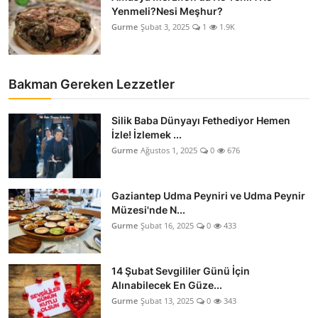
Yenmeli?Nesi Meşhur?
Gurme
Şubat 3, 2025
1
1.9K
Bakman Gereken Lezzetler
Silik Baba Dünyayı Fethediyor Hemen
İzle! İzlemek ...
Gurme
Ağustos 1, 2025
0
676
Gaziantep Udma Peyniri ve Udma Peynir
Müzesi'nde N...
Gurme
Şubat 16, 2025
0
433
14 Şubat Sevgililer Günü İçin
Alınabilecek En Güze...
Gurme
Şubat 13, 2025
0
343