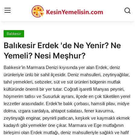
Balıkesir
AnaSayfa
Balıkesir Erdek 'de Ne Yenir? Ne
Gizlilik Sözleşmesi
Yemeli? Nesi Meşhur?
Rüya Tabirleri
Balıkesir’in Marmara Denizi kıyısında yer alan Erdek, deniz
ürünleriyle ünlü bir sahil ilçesidir. Deniz mahsulleri, zeytinyağlılar,
Diyet & Sağlıklı Beslenme
tahıl yemekleri, sebzeler, süt ve süt ürünleri bölgenin mutfak
kültüründe önemli bir yer tutar. Coğrafi işaretli Manyas peyniri,
İletişim
höşmerim tatlısı ve Susurluk ayranı, ilçede en çok tüketilen yerel
lezzetler arasındadır. Erdek’te balık çorbası, hamsili pilav, midye
Şehirler
dolma, ızgara sardalya, ahtapot salatası, fener kavurma,
Helal Gıda & Dini Hükümler
zeytinyağlı enginar, peynirli patlıcan, keşkek ve kaymaklı ekmek
kadayıfı gibi yemekler öne çıkar. Marmara ve Ege mutfağının
Gıda Güvenliği & Bilimi
birleşimi olan Erdek mutfağı, deniz mahsulleriyle sağlıklı ve hafif