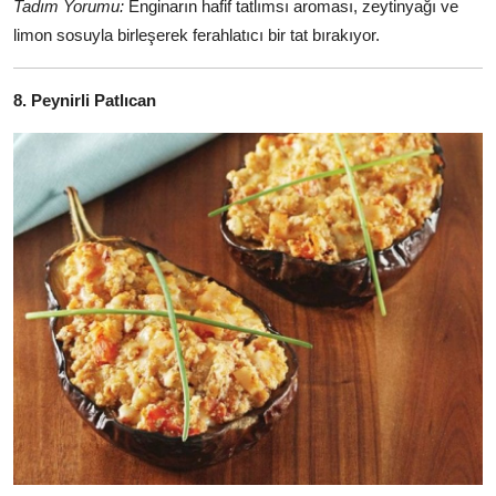
Tadım Yorumu:
Enginarın hafif tatlımsı aroması, zeytinyağı ve
limon sosuyla birleşerek ferahlatıcı bir tat bırakıyor.
8. Peynirli Patlıcan