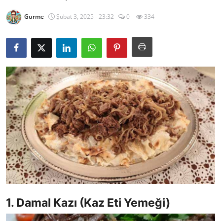
Kalori & Diyet Rehberi
Gurme
Şubat 3, 2025 - 23:32
0
334
Mutfak Püf Noktaları & İpuçları
Mekan & Lezzet Rotaları
Temel Gıda ve Ürün Rehberleri
İçecek Kültürü & Barista
Yöresel Tarifler & Ev Yemekleri
Gıda Güvenliği & Sağlık
İçecek Kültürü & Rehberleri
Popüler Kültür & Mutfak Tarihi
1. Damal Kazı (Kaz Eti Yemeği)
Mutfak Temizliği & Pratik Bilgiler