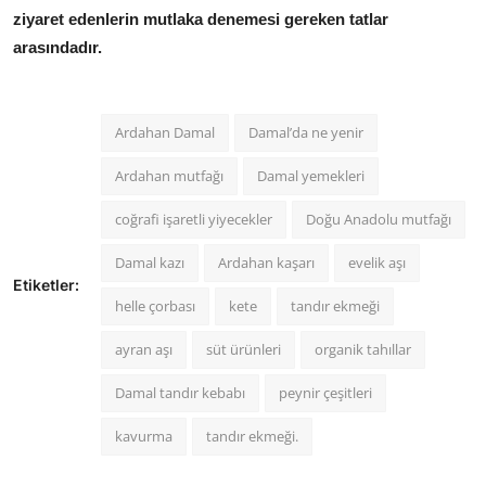
ziyaret edenlerin mutlaka denemesi gereken tatlar
arasındadır.
Ardahan Damal
Damal’da ne yenir
Ardahan mutfağı
Damal yemekleri
coğrafi işaretli yiyecekler
Doğu Anadolu mutfağı
Damal kazı
Ardahan kaşarı
evelik aşı
Etiketler:
helle çorbası
kete
tandır ekmeği
ayran aşı
süt ürünleri
organik tahıllar
Damal tandır kebabı
peynir çeşitleri
kavurma
tandır ekmeği.