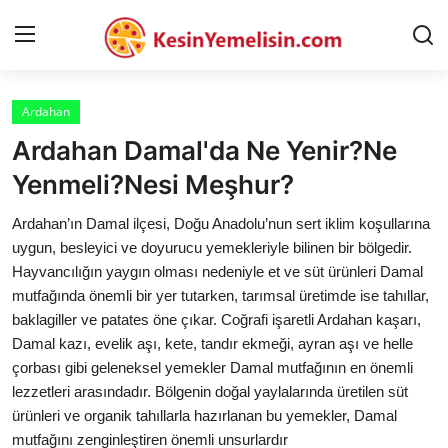
Ardahan
AnaSayfa
Ardahan Damal'da Ne Yenir?Ne
Gizlilik Sözleşmesi
Yenmeli?Nesi Meşhur?
Rüya Tabirleri
Ardahan’ın Damal ilçesi, Doğu Anadolu’nun sert iklim koşullarına
uygun, besleyici ve doyurucu yemekleriyle bilinen bir bölgedir.
Diyet & Sağlıklı Beslenme
Hayvancılığın yaygın olması nedeniyle et ve süt ürünleri Damal
mutfağında önemli bir yer tutarken, tarımsal üretimde ise tahıllar,
İletişim
baklagiller ve patates öne çıkar. Coğrafi işaretli Ardahan kaşarı,
Damal kazı, evelik aşı, kete, tandır ekmeği, ayran aşı ve helle
Şehirler
çorbası gibi geleneksel yemekler Damal mutfağının en önemli
Helal Gıda & Dini Hükümler
lezzetleri arasındadır. Bölgenin doğal yaylalarında üretilen süt
ürünleri ve organik tahıllarla hazırlanan bu yemekler, Damal
Gıda Güvenliği & Bilimi
mutfağını zenginleştiren önemli unsurlardır