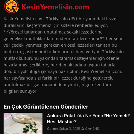
KesinYemelisin.com, Türkiye’nin dört bir yanındaki lezzet
duraklarını keşfetmeniz için sizlere rehberlik ediyor.
**Yöresel tatlardan unutulmaz sokak lezzetlerine,
geleneksel mutfaklardan modern tariflere kadar** her şehir
ve ilçedeki yenmesi gereken en özel lezzetleri tanıtan bu
platform, gastronomi tutkunlarına ilham veriyor. Türkiye’nin
mutfak kültürünü yakından tanımak isteyenler için özenle
hazırlanmış içeriklerle, her damak tadına uygun tatlarla
dolu bir yolculuğa çıkmaya hazır olun. KesinYemelisin.com,
her sayfasında sizi farklı bir lezzet durağına götürerek,
unutulmaz bir gastronomi deneyimi için gereken tüm
bilgileri sunuyor.
En Çok Görüntülenen Gönderiler
Ankara Polatlı'da Ne Yenir?Ne Yemeli?
Nesi Meşhur?
Gurme
Şubat 3, 2025
0
2.4K