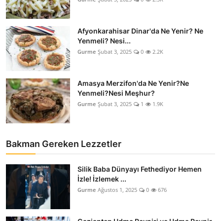
Afyonkarahisar Dinar'da Ne Yenir? Ne
Yenmeli? Nesi...
Gurme
Şubat 3, 2025
0
2.2K
Amasya Merzifon'da Ne Yenir?Ne
Yenmeli?Nesi Meşhur?
Gurme
Şubat 3, 2025
1
1.9K
Bakman Gereken Lezzetler
Silik Baba Dünyayı Fethediyor Hemen
İzle! İzlemek ...
Gurme
Ağustos 1, 2025
0
676