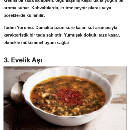
kremsi bir tada sahipken, olgunlaşmış kaşar daha yoğun bir
aroma sunar
.
Kahvaltılarda, eritme peynir olarak veya
böreklerde kullanılır
.
Tadım Yorumu:
Damakta uzun süre kalan süt aromasıyla
karakteristik bir tada sahiptir
.
Yumuşak dokulu taze kaşar,
ekmekle mükemmel uyum sağlar
.
3. Evelik Aşı