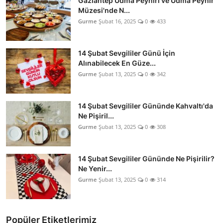
Gaziantep Udma Peyniri ve Udma Peynir
Müzesi'nde N...
Gurme
Şubat 16, 2025
0
433
14 Şubat Sevgililer Günü İçin
Alınabilecek En Güze...
Gurme
Şubat 13, 2025
0
342
14 Şubat Sevgililer Gününde Kahvaltı'da
Ne Pişiril...
Gurme
Şubat 13, 2025
0
308
14 Şubat Sevgililer Gününde Ne Pişirilir?
Ne Yenir...
Gurme
Şubat 13, 2025
0
314
Popüler Etiketlerimiz