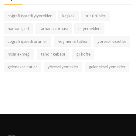
coğrafi işaretli yiyecekler
keşkek
süt ürünleri
hamur işleri
tarhana çorbası
et yemekleri
coğrafi işaretli ürünler
höşmerim tatlısı
yöresel lezzetler
mısır ekmeği
tandır kebabı
içli köfte
geleneksel tatlar
yöresel yemekler
geleneksel yemekler