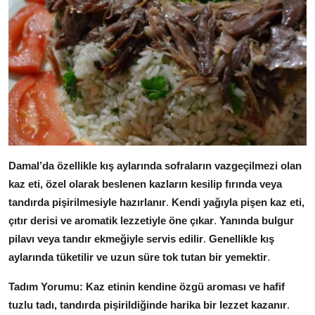
Anne & Bebek Beslenmesi
Mutfak Sırları & Teknikler
Gıda Sözlüğü & Nedir?
Yemek Tarifleri & Menüler
Damal’da özellikle kış aylarında sofraların vazgeçilmezi olan
kaz eti, özel olarak beslenen kazların kesilip fırında veya
tandırda pişirilmesiyle hazırlanır
.
Kendi yağıyla pişen kaz eti,
çıtır derisi ve aromatik lezzetiyle öne çıkar
.
Yanında bulgur
pilavı veya tandır ekmeğiyle servis edilir
.
Genellikle kış
aylarında tüketilir ve uzun süre tok tutan bir yemektir
.
Tadım Yorumu:
Kaz etinin kendine özgü aroması ve hafif
tuzlu tadı, tandırda pişirildiğinde harika bir lezzet kazanır
.