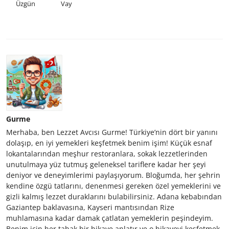
Üzgün
Vay
Gurme
Merhaba, ben Lezzet Avcısı Gurme! Türkiye’nin dört bir yanını
dolaşıp, en iyi yemekleri keşfetmek benim işim! Küçük esnaf
lokantalarından meşhur restoranlara, sokak lezzetlerinden
unutulmaya yüz tutmuş geleneksel tariflere kadar her şeyi
deniyor ve deneyimlerimi paylaşıyorum. Bloğumda, her şehrin
kendine özgü tatlarını, denenmesi gereken özel yemeklerini ve
gizli kalmış lezzet duraklarını bulabilirsiniz. Adana kebabından
Gaziantep baklavasına, Kayseri mantısından Rize
muhlamasına kadar damak çatlatan yemeklerin peşindeyim.
Benim için her tabak bir hikaye anlatır ve o hikayeyi keşfetmek