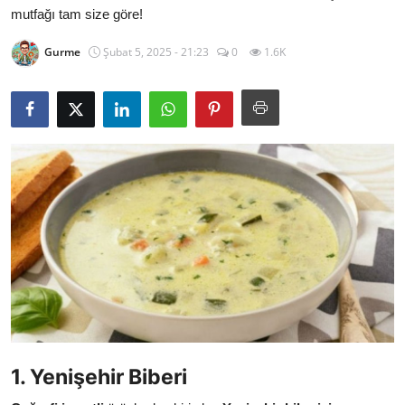
mutfağı tam size göre!
Kalori & Diyet Rehberi
Gurme
Şubat 5, 2025 - 21:23
0
1.6K
Mutfak Püf Noktaları & İpuçları
Mekan & Lezzet Rotaları
Temel Gıda ve Ürün Rehberleri
İçecek Kültürü & Barista
Yöresel Tarifler & Ev Yemekleri
Gıda Güvenliği & Sağlık
İçecek Kültürü & Rehberleri
Popüler Kültür & Mutfak Tarihi
1. Yenişehir Biberi
Mutfak Temizliği & Pratik Bilgiler