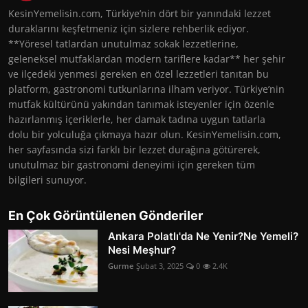
KesinYemelisin.com, Türkiye’nin dört bir yanındaki lezzet
duraklarını keşfetmeniz için sizlere rehberlik ediyor.
**Yöresel tatlardan unutulmaz sokak lezzetlerine,
geleneksel mutfaklardan modern tariflere kadar** her şehir
ve ilçedeki yenmesi gereken en özel lezzetleri tanıtan bu
platform, gastronomi tutkunlarına ilham veriyor. Türkiye’nin
mutfak kültürünü yakından tanımak isteyenler için özenle
hazırlanmış içeriklerle, her damak tadına uygun tatlarla
dolu bir yolculuğa çıkmaya hazır olun. KesinYemelisin.com,
her sayfasında sizi farklı bir lezzet durağına götürerek,
unutulmaz bir gastronomi deneyimi için gereken tüm
bilgileri sunuyor.
En Çok Görüntülenen Gönderiler
Ankara Polatlı'da Ne Yenir?Ne Yemeli?
Nesi Meşhur?
Gurme
Şubat 3, 2025
0
2.4K