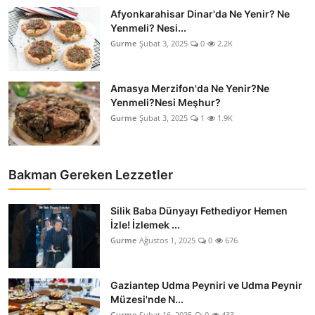
Afyonkarahisar Dinar'da Ne Yenir? Ne
Yenmeli? Nesi...
Gurme
Şubat 3, 2025
0
2.2K
Amasya Merzifon'da Ne Yenir?Ne
Yenmeli?Nesi Meşhur?
Gurme
Şubat 3, 2025
1
1.9K
Bakman Gereken Lezzetler
Silik Baba Dünyayı Fethediyor Hemen
İzle! İzlemek ...
Gurme
Ağustos 1, 2025
0
676
Gaziantep Udma Peyniri ve Udma Peynir
Müzesi'nde N...
Gurme
Şubat 16, 2025
0
433