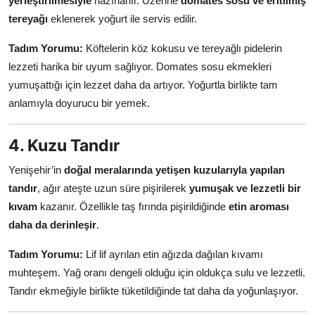
yerleştirilmesiyle
hazırlanır. Üzerine
domates sosu ve eritilmiş
tereyağı
eklenerek yoğurt ile servis edilir.
Tadım Yorumu:
Köftelerin köz kokusu ve tereyağlı pidelerin
lezzeti harika bir uyum sağlıyor. Domates sosu ekmekleri
yumuşattığı için lezzet daha da artıyor. Yoğurtla birlikte tam
anlamıyla doyurucu bir yemek.
4. Kuzu Tandır
Yenişehir’in
doğal meralarında yetişen kuzularıyla yapılan
tandır
, ağır ateşte uzun süre pişirilerek
yumuşak ve lezzetli bir
kıvam
kazanır. Özellikle taş fırında pişirildiğinde
etin aroması
daha da derinleşir
.
Tadım Yorumu:
Lif lif ayrılan etin ağızda dağılan kıvamı
muhteşem. Yağ oranı dengeli olduğu için oldukça sulu ve lezzetli.
Tandır ekmeğiyle birlikte tüketildiğinde tat daha da yoğunlaşıyor.