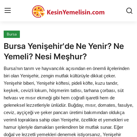
Bursa
AnaSayfa
Bursa Yenişehir'de Ne Yenir? Ne
Gizlilik Sözleşmesi
Yemeli? Nesi Meşhur?
Rüya Tabirleri
Bursa’nın tarım ve hayvancılık açısından en önemli ilçelerinden
biri olan Yenişehir, zengin mutfak kültürüyle dikkat çeker.
Diyet & Sağlıklı Beslenme
Yenişehir biberi, Yenişehir köftesi, pideli köfte, kuzu tandır,
keşkek, cevizli lokum, höşmerim tatlısı, tarhana çorbası, süt
İletişim
helvası ve mısır ekmeği gibi hem coğrafi işaretli hem de
geleneksel lezzetleriyle ünlüdür. Buğday, mısır, domates, fasulye,
Şehirler
ceviz, ayçiçeği ve şeker pancarı üretimi bakımından oldukça
Helal Gıda & Dini Hükümler
verimli topraklara sahip olan Yenişehir, özellikle et yemekleri ve
hamur işleriyle damakları şenlendiren bir mutfak sunar. Eğer
Gıda Güvenliği & Bilimi
doğal ve lezzetli yemekleri denemek istiyorsanız, Yenişehir