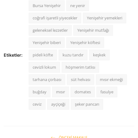
Bursa Yenişehir
ne yenir
coğrafi işaretli yiyecekler
Yenişehir yemekleri
geleneksel lezzetler
Yenişehir mutfağı
Yenişehir biberi
Yenişehir köftesi
pideli köfte
kuzu tandır
keşkek
Etiketler:
cevizli lokum
höşmerim tatlısı
tarhana çorbası
süt helvası
mısır ekmeği
buğday
mısır
domates
fasulye
ceviz
ayçiçeği
şeker pancarı
ÖNCEKI MAKALE