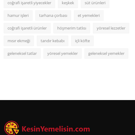
coğrafi işaretli yiyecekler
keşkek
süt ürünleri
hamur işleri
tarhana çorbası
et yemekleri
coğrafi işaretli ürünler
höşmerim tatlısı
yöresel lezzetler
mısır ekmeği
tandır kebabı
içli köfte
geleneksel tatlar
yöresel yemekler
geleneksel yemekler