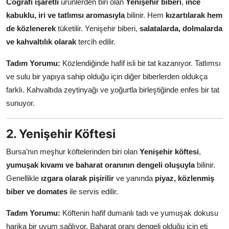
Coğrafi işaretli
ürünlerden biri olan
Yenişehir biberi
,
ince
Anne & Bebek Beslenmesi
kabuklu, iri ve tatlımsı aromasıyla
bilinir. Hem
kızartılarak hem
de közlenerek
tüketilir. Yenişehir biberi,
salatalarda, dolmalarda
Mutfak Sırları & Teknikler
ve kahvaltılık olarak
tercih edilir.
Gıda Sözlüğü & Nedir?
Tadım Yorumu:
Közlendiğinde hafif isli bir tat kazanıyor. Tatlımsı
ve sulu bir yapıya sahip olduğu için diğer biberlerden oldukça
Yemek Tarifleri & Menüler
farklı. Kahvaltıda zeytinyağı ve yoğurtla birleştiğinde enfes bir tat
sunuyor.
2. Yenişehir Köftesi
Bursa’nın meşhur köftelerinden biri olan
Yenişehir köftesi
,
yumuşak kıvamı ve baharat oranının dengeli oluşuyla
bilinir.
Genellikle
ızgara olarak pişirilir
ve yanında
piyaz, közlenmiş
biber ve domates
ile servis edilir.
Tadım Yorumu:
Köftenin hafif dumanlı tadı ve yumuşak dokusu
harika bir uyum sağlıyor. Baharat oranı dengeli olduğu için eti