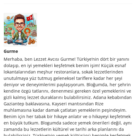
Gurme
Merhaba, ben Lezzet Avcısı Gurme! Türkiye’nin dört bir yanını
dolaşıp, en iyi yemekleri keşfetmek benim işim! Küçük esnaf
lokantalarından meşhur restoranlara, sokak lezzetlerinden
unutulmaya yüz tutmuş geleneksel tariflere kadar her şeyi
deniyor ve deneyimlerimi paylaşıyorum. Bloğumda, her şehrin
kendine özgü tatlarını, denenmesi gereken özel yemeklerini ve
gizli kalmış lezzet duraklarını bulabilirsiniz. Adana kebabından
Gaziantep baklavasına, Kayseri mantısından Rize
muhlamasına kadar damak çatlatan yemeklerin peşindeyim.
Benim için her tabak bir hikaye anlatır ve o hikayeyi keşfetmek
en büyük tutkum. Blogumda sadece yemek önerileri değil, aynı
zamanda bu lezzetlerin kültürel ve tarihi arka planlarını da
bulabilirsiniz. Türkiye’nin yemek kültürünü benimle keşfetmek