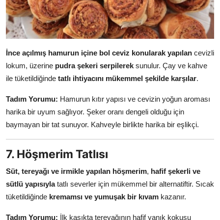
İnce açılmış hamurun içine bol ceviz konularak yapılan
cevizli
lokum, üzerine
pudra şekeri serpilerek
sunulur. Çay ve kahve
ile tüketildiğinde
tatlı ihtiyacını mükemmel şekilde karşılar
.
Tadım Yorumu:
Hamurun kıtır yapısı ve cevizin yoğun aroması
harika bir uyum sağlıyor. Şeker oranı dengeli olduğu için
baymayan bir tat sunuyor. Kahveyle birlikte harika bir eşlikçi.
7. Höşmerim Tatlısı
Süt, tereyağı ve irmikle yapılan höşmerim
,
hafif şekerli ve
sütlü yapısıyla
tatlı severler için mükemmel bir alternatiftir. Sıcak
tüketildiğinde
kremamsı ve yumuşak bir kıvam
kazanır.
Tadım Yorumu:
İlk kaşıkta tereyağının hafif yanık kokusu