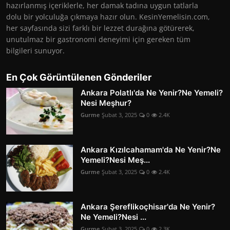
hazırlanmış içeriklerle, her damak tadına uygun tatlarla
dolu bir yolculuğa çıkmaya hazır olun. KesinYemelisin.com,
her sayfasında sizi farklı bir lezzet durağına götürerek,
unutulmaz bir gastronomi deneyimi için gereken tüm
bilgileri sunuyor.
En Çok Görüntülenen Gönderiler
Ankara Polatlı'da Ne Yenir?Ne Yemeli?
Nesi Meşhur?
Gurme
Şubat 3, 2025
0
2.4K
Ankara Kızılcahamam'da Ne Yenir?Ne
Yemeli?Nesi Meş...
Gurme
Şubat 3, 2025
0
2.4K
Ankara Şereflikoçhisar'da Ne Yenir?
Ne Yemeli?Nesi ...
Gurme
Şubat 3, 2025
0
2.3K