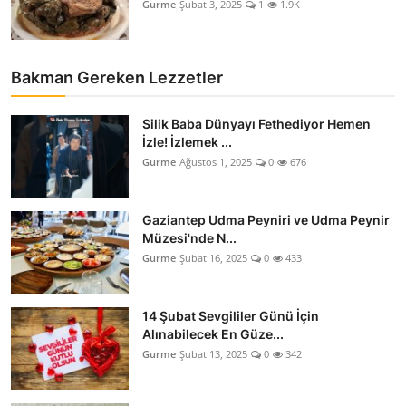
Gurme
Şubat 3, 2025
1
1.9K
Bakman Gereken Lezzetler
Silik Baba Dünyayı Fethediyor Hemen
İzle! İzlemek ...
Gurme
Ağustos 1, 2025
0
676
Gaziantep Udma Peyniri ve Udma Peynir
Müzesi'nde N...
Gurme
Şubat 16, 2025
0
433
14 Şubat Sevgililer Günü İçin
Alınabilecek En Güze...
Gurme
Şubat 13, 2025
0
342