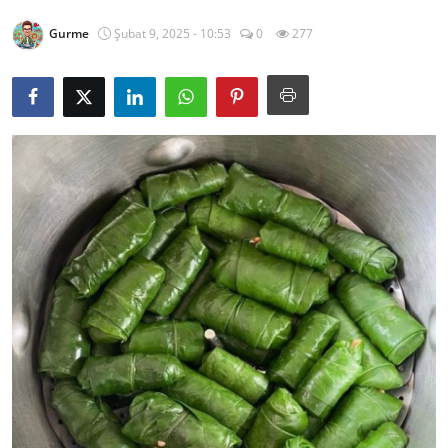
Kalori & Diyet Rehberi
Gurme
Şubat 9, 2025 - 10:53
0
277
Mutfak Püf Noktaları & İpuçları
Mekan & Lezzet Rotaları
Temel Gıda ve Ürün Rehberleri
İçecek Kültürü & Barista
Yöresel Tarifler & Ev Yemekleri
Gıda Güvenliği & Sağlık
İçecek Kültürü & Rehberleri
Popüler Kültür & Mutfak Tarihi
Mutfak Temizliği & Pratik Bilgiler