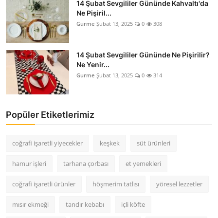
14 Şubat Sevgililer Gününde Kahvaltı'da
Ne Pişiril...
Gurme
Şubat 13, 2025
0
308
14 Şubat Sevgililer Gününde Ne Pişirilir?
Ne Yenir...
Gurme
Şubat 13, 2025
0
314
Popüler Etiketlerimiz
coğrafi işaretli yiyecekler
keşkek
süt ürünleri
hamur işleri
tarhana çorbası
et yemekleri
coğrafi işaretli ürünler
höşmerim tatlısı
yöresel lezzetler
mısır ekmeği
tandır kebabı
içli köfte