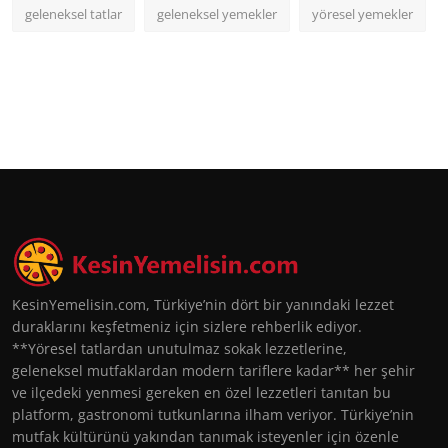
geleneksel tatlar
geleneksel yemekler
yöresel yemekler
KesinYemelisin.com, Türkiye’nin dört bir yanındaki lezzet
duraklarını keşfetmeniz için sizlere rehberlik ediyor.
**Yöresel tatlardan unutulmaz sokak lezzetlerine,
geleneksel mutfaklardan modern tariflere kadar** her şehir
ve ilçedeki yenmesi gereken en özel lezzetleri tanıtan bu
platform, gastronomi tutkunlarına ilham veriyor. Türkiye’nin
mutfak kültürünü yakından tanımak isteyenler için özenle