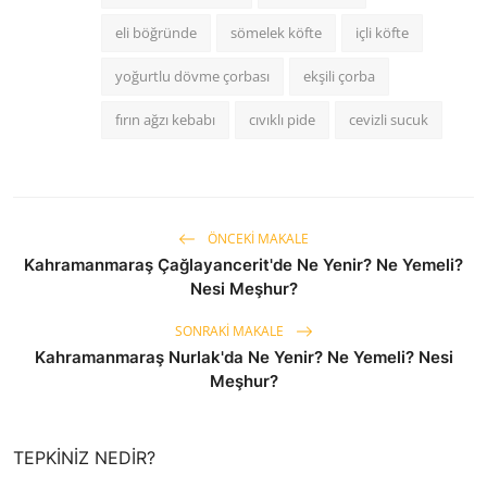
eli böğründe
sömelek köfte
içli köfte
yoğurtlu dövme çorbası
ekşili çorba
fırın ağzı kebabı
cıvıklı pide
cevizli sucuk
ÖNCEKI MAKALE
Kahramanmaraş Çağlayancerit'de Ne Yenir? Ne Yemeli?
Nesi Meşhur?
SONRAKI MAKALE
Kahramanmaraş Nurlak'da Ne Yenir? Ne Yemeli? Nesi
Meşhur?
TEPKINIZ NEDIR?