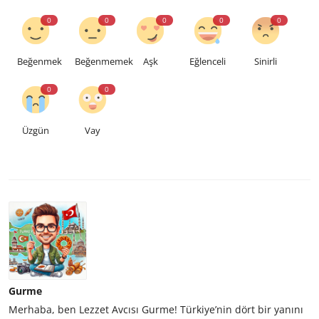
0
0
0
0
0
Beğenmek
Beğenmemek
Aşk
Eğlenceli
Sinirli
0
0
Üzgün
Vay
Gurme
Merhaba, ben Lezzet Avcısı Gurme! Türkiye’nin dört bir yanını