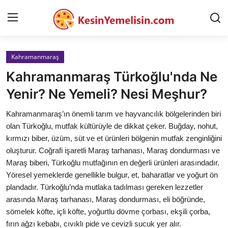
Kahramanmaraş
AnaSayfa
Kahramanmaraş Türkoğlu'nda Ne
Gizlilik Sözleşmesi
Yenir? Ne Yemeli? Nesi Meşhur?
Rüya Tabirleri
Kahramanmaraş’ın önemli tarım ve hayvancılık bölgelerinden biri
olan Türkoğlu, mutfak kültürüyle de dikkat çeker. Buğday, nohut,
Diyet & Sağlıklı Beslenme
kırmızı biber, üzüm, süt ve et ürünleri bölgenin mutfak zenginliğini
oluşturur. Coğrafi işaretli Maraş tarhanası, Maraş dondurması ve
İletişim
Maraş biberi, Türkoğlu mutfağının en değerli ürünleri arasındadır.
Yöresel yemeklerde genellikle bulgur, et, baharatlar ve yoğurt ön
Şehirler
plandadır. Türkoğlu’nda mutlaka tadılması gereken lezzetler
Helal Gıda & Dini Hükümler
arasında Maraş tarhanası, Maraş dondurması, eli böğründe,
sömelek köfte, içli köfte, yoğurtlu dövme çorbası, ekşili çorba,
Gıda Güvenliği & Bilimi
fırın ağzı kebabı, cıvıklı pide ve cevizli sucuk yer alır.