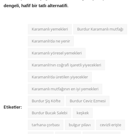
dengeli, hafif bir tatlı alternatifi
.
Karamanlı yemekleri
Burdur Karamanlı mutfağı
Karamanlı’da ne yenir
Karamanlı yöresel yemekleri
Karamanlı’nın coğrafi işaretli yiyecekleri
Karamanlı’da üretilen yiyecekler
Karamanlı mutfağının en iyi yemekleri
Burdur Şiş Köfte
Burdur Ceviz Ezmesi
Etiketler:
Burdur Bucak Salebi
keşkek
tarhana çorbası
bulgur pilavı
cevizli erişte