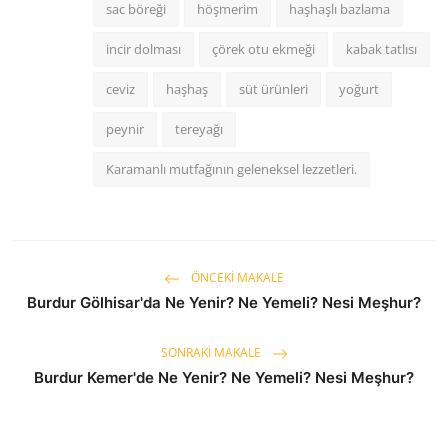
sac böreği
höşmerim
haşhaşlı bazlama
incir dolması
çörek otu ekmeği
kabak tatlısı
ceviz
haşhaş
süt ürünleri
yoğurt
peynir
tereyağı
Karamanlı mutfağının geleneksel lezzetleri.
ÖNCEKI MAKALE
Burdur Gölhisar'da Ne Yenir? Ne Yemeli? Nesi Meşhur?
SONRAKI MAKALE
Burdur Kemer'de Ne Yenir? Ne Yemeli? Nesi Meşhur?