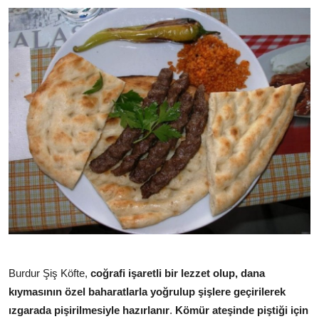
Anne & Bebek Beslenmesi
Mutfak Sırları & Teknikler
Gıda Sözlüğü & Nedir?
Yemek Tarifleri & Menüler
Burdur Şiş Köfte,
coğrafi işaretli bir lezzet olup, dana
kıymasının özel baharatlarla yoğrulup şişlere geçirilerek
ızgarada pişirilmesiyle hazırlanır
.
Kömür ateşinde piştiği için