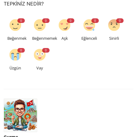
TEPKINIZ NEDIR?
0
0
0
0
0
Beğenmek
Beğenmemek
Aşk
Eğlenceli
Sinirli
0
0
Üzgün
Vay
Gurme