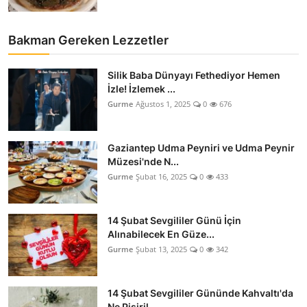
Bakman Gereken Lezzetler
Silik Baba Dünyayı Fethediyor Hemen
İzle! İzlemek ...
Gurme
Ağustos 1, 2025
0
676
Gaziantep Udma Peyniri ve Udma Peynir
Müzesi'nde N...
Gurme
Şubat 16, 2025
0
433
14 Şubat Sevgililer Günü İçin
Alınabilecek En Güze...
Gurme
Şubat 13, 2025
0
342
14 Şubat Sevgililer Gününde Kahvaltı'da
Ne Pişiril...