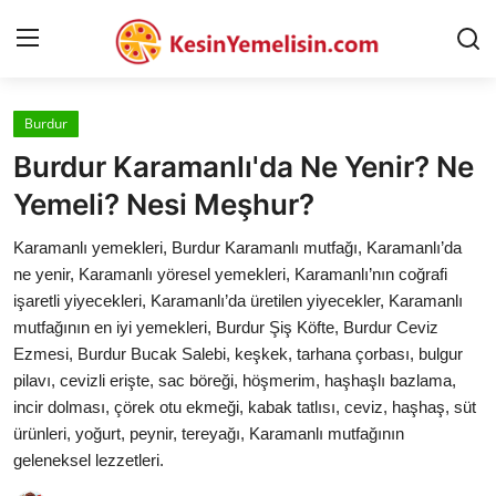
Burdur
AnaSayfa
Burdur Karamanlı'da Ne Yenir? Ne
Gizlilik Sözleşmesi
Yemeli? Nesi Meşhur?
Rüya Tabirleri
Karamanlı yemekleri, Burdur Karamanlı mutfağı, Karamanlı’da
ne yenir, Karamanlı yöresel yemekleri, Karamanlı’nın coğrafi
Diyet & Sağlıklı Beslenme
işaretli yiyecekleri, Karamanlı’da üretilen yiyecekler, Karamanlı
mutfağının en iyi yemekleri, Burdur Şiş Köfte, Burdur Ceviz
İletişim
Ezmesi, Burdur Bucak Salebi, keşkek, tarhana çorbası, bulgur
pilavı, cevizli erişte, sac böreği, höşmerim, haşhaşlı bazlama,
Şehirler
incir dolması, çörek otu ekmeği, kabak tatlısı, ceviz, haşhaş, süt
Helal Gıda & Dini Hükümler
ürünleri, yoğurt, peynir, tereyağı, Karamanlı mutfağının
geleneksel lezzetleri.
Gıda Güvenliği & Bilimi