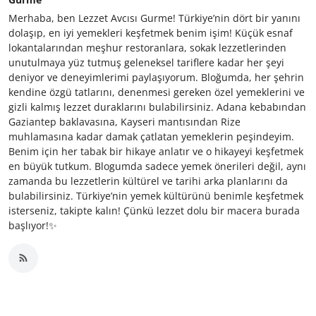
Merhaba, ben Lezzet Avcısı Gurme! Türkiye’nin dört bir yanını
dolaşıp, en iyi yemekleri keşfetmek benim işim! Küçük esnaf
lokantalarından meşhur restoranlara, sokak lezzetlerinden
unutulmaya yüz tutmuş geleneksel tariflere kadar her şeyi
deniyor ve deneyimlerimi paylaşıyorum. Bloğumda, her şehrin
kendine özgü tatlarını, denenmesi gereken özel yemeklerini ve
gizli kalmış lezzet duraklarını bulabilirsiniz. Adana kebabından
Gaziantep baklavasına, Kayseri mantısından Rize
muhlamasına kadar damak çatlatan yemeklerin peşindeyim.
Benim için her tabak bir hikaye anlatır ve o hikayeyi keşfetmek
en büyük tutkum. Blogumda sadece yemek önerileri değil, aynı
zamanda bu lezzetlerin kültürel ve tarihi arka planlarını da
bulabilirsiniz. Türkiye’nin yemek kültürünü benimle keşfetmek
isterseniz, takipte kalın! Çünkü lezzet dolu bir macera burada
başlıyor!✨