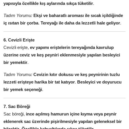
yapısıyla özellikle kış aylarında sıkça tüketilir
.
Tadım Yorumu:
Ekşi ve baharatlı aroması ile sıcak içildiğinde
iç ısıtan bir çorba
.
Tereyağı ile daha da lezzetli hale geliyor
.
6. Cevizli Erişte
Cevizli erişte,
ev yapımı eriştelerin tereyağında kavrulup
üzerine ceviz ve keş peyniri eklenmesiyle yapılan besleyici
bir yemektir
.
Tadım Yorumu:
Cevizin kıtır dokusu ve keş peynirinin tuzlu
lezzeti erişteye harika bir tat katıyor
.
Besleyici ve doyurucu
bir yemek seçeneği
.
7. Sac Böreği
Sac böreği,
ince açılmış hamurun içine kıyma veya peynir
eklenerek sac üzerinde pişirilmesiyle yapılan geleneksel bir
börektir
.
Özellikle kahvaltılarda sıkça tüketilir
.