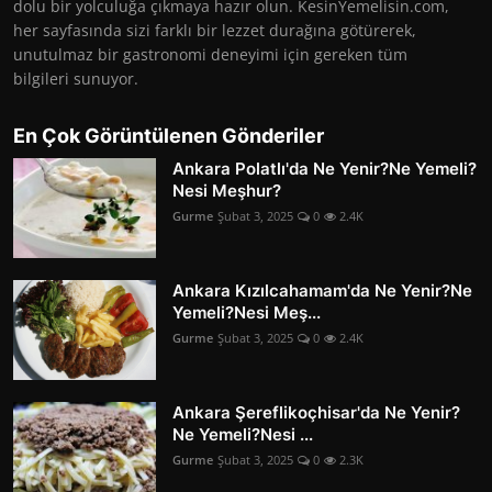
dolu bir yolculuğa çıkmaya hazır olun. KesinYemelisin.com,
her sayfasında sizi farklı bir lezzet durağına götürerek,
unutulmaz bir gastronomi deneyimi için gereken tüm
bilgileri sunuyor.
En Çok Görüntülenen Gönderiler
Ankara Polatlı'da Ne Yenir?Ne Yemeli?
Nesi Meşhur?
Gurme
Şubat 3, 2025
0
2.4K
Ankara Kızılcahamam'da Ne Yenir?Ne
Yemeli?Nesi Meş...
Gurme
Şubat 3, 2025
0
2.4K
Ankara Şereflikoçhisar'da Ne Yenir?
Ne Yemeli?Nesi ...
Gurme
Şubat 3, 2025
0
2.3K