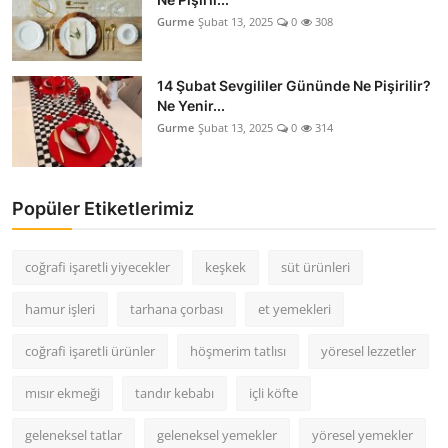
Gurme
Şubat 13, 2025
0
308
14 Şubat Sevgililer Gününde Ne Pişirilir?
Ne Yenir...
Gurme
Şubat 13, 2025
0
314
Popüler Etiketlerimiz
coğrafi işaretli yiyecekler
keşkek
süt ürünleri
hamur işleri
tarhana çorbası
et yemekleri
coğrafi işaretli ürünler
höşmerim tatlısı
yöresel lezzetler
mısır ekmeği
tandır kebabı
içli köfte
geleneksel tatlar
geleneksel yemekler
yöresel yemekler