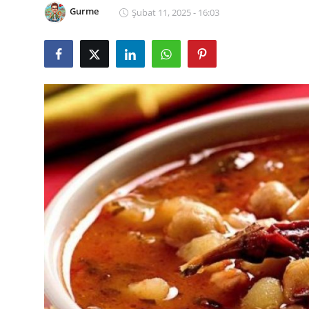
Gurme
Şubat 11, 2025 - 16:03
Kalori & Diyet Rehberi
Mutfak Püf Noktaları & İpuçları
Mekan & Lezzet Rotaları
Temel Gıda ve Ürün Rehberleri
İçecek Kültürü & Barista
Yöresel Tarifler & Ev Yemekleri
Gıda Güvenliği & Sağlık
İçecek Kültürü & Rehberleri
Popüler Kültür & Mutfak Tarihi
Mutfak Temizliği & Pratik Bilgiler