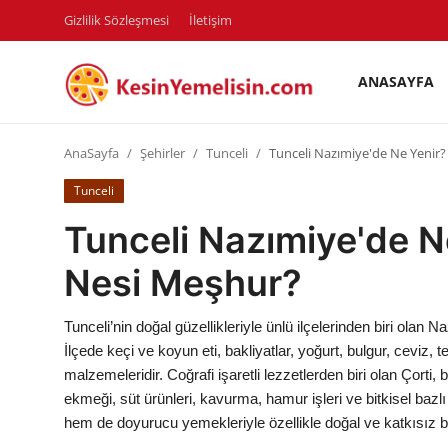
Gizlilik Sözleşmesi
İletişim
ANASAYFA
AnaSayfa
AnaSayfa
Şehirler
Tunceli
Tunceli Nazımiye'de Ne Yenir
Gizlilik Sözleşmesi
Tunceli
Rüya Tabirleri
Tunceli Nazımiye'de N
Diyet & Sağlıklı Beslenme
Nesi Meşhur?
İletişim
Tunceli’nin doğal güzellikleriyle ünlü ilçelerinden biri olan
Şehirler
İlçede keçi ve koyun eti, bakliyatlar, yoğurt, bulgur, ceviz,
malzemeleridir. Coğrafi işaretli lezzetlerden biri olan Çorti,
Helal Gıda & Dini Hükümler
ekmeği, süt ürünleri, kavurma, hamur işleri ve bitkisel baz
hem de doyurucu yemekleriyle özellikle doğal ve katkısız 
Gıda Güvenliği & Bilimi