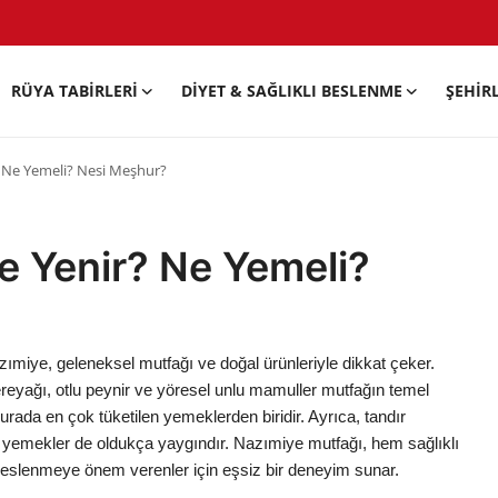
RÜYA TABIRLERI
DIYET & SAĞLIKLI BESLENME
ŞEHIR
? Ne Yemeli? Nesi Meşhur?
e Yenir? Ne Yemeli?
 Nazımiye, geleneksel mutfağı ve doğal ürünleriyle dikkat çeker.
 tereyağı, otlu peynir ve yöresel unlu mamuller mutfağın temel
 burada en çok tüketilen yemeklerden biridir. Ayrıca, tandır
lı yemekler de oldukça yaygındır. Nazımiye mutfağı, hem sağlıklı
beslenmeye önem verenler için eşsiz bir deneyim sunar.