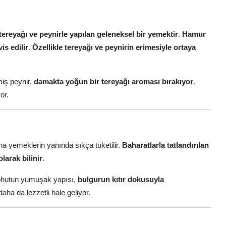
tereyağı ve peynirle yapılan geleneksel bir yemektir
.
Hamur
is edilir
.
Özellikle tereyağı ve peynirin erimesiyle ortaya
miş peynir,
damakta yoğun bir tereyağı aroması bırakıyor
.
or.
ana yemeklerin yanında sıkça tüketilir.
Baharatlarla tatlandırılan
larak bilinir
.
 nohutun yumuşak yapısı,
bulgurun kıtır dokusuyla
aha da lezzetli hale geliyor.