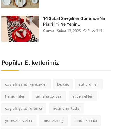
14 Şubat Sevgililer Gününde Ne
Pişirilir? Ne Yenir...
Gurme
Şubat 13, 2025
0
314
Popüler Etiketlerimiz
coğrafi işaretli yiyecekler
keşkek
süt ürünleri
hamur işleri
tarhana çorbası
et yemekleri
coğrafi işaretli ürünler
höşmerim tatlısı
yöresel lezzetler
mısır ekmeği
tandır kebabı