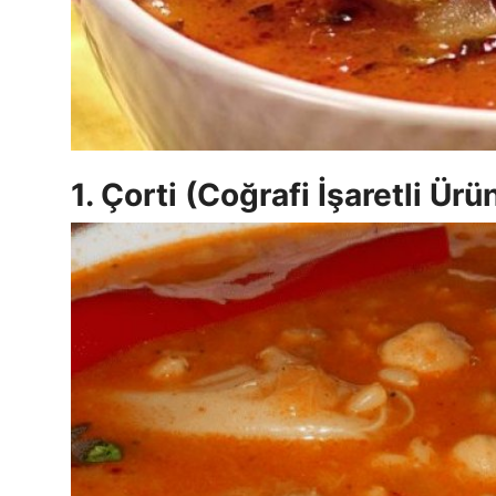
Anne & Bebek Beslenmesi
Mutfak Sırları & Teknikler
Gıda Sözlüğü & Nedir?
Yemek Tarifleri & Menüler
1. Çorti (Coğrafi İşaretli Ürü