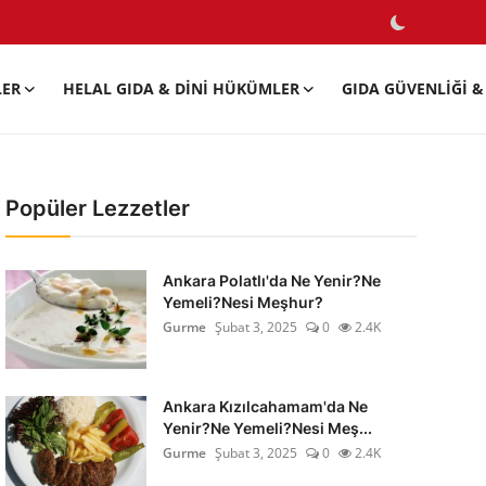
LER
HELAL GIDA & DINI HÜKÜMLER
GIDA GÜVENLIĞI & 
Popüler Lezzetler
Ankara Polatlı'da Ne Yenir?Ne
Yemeli?Nesi Meşhur?
Gurme
Şubat 3, 2025
0
2.4K
Ankara Kızılcahamam'da Ne
Yenir?Ne Yemeli?Nesi Meş...
Gurme
Şubat 3, 2025
0
2.4K