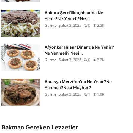
Ankara Şereflikoçhisar'da Ne
Yenir?Ne Yemeli?Nesi ...
Gurme
Şubat 3, 2025
0
2.3K
Afyonkarahisar Dinar'da Ne Yenir?
Ne Yenmeli? Nesi...
Gurme
Şubat 3, 2025
0
2.2K
Amasya Merzifon'da Ne Yenir?Ne
Yenmeli?Nesi Meşhur?
Gurme
Şubat 3, 2025
1
1.9K
Bakman Gereken Lezzetler