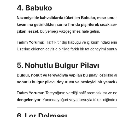
4. Babuko
Nazımiye’de kahvaltılarda tüketilen Babuko, mısır unu, 
kıvamına getirildikten sonra fırında pişirilerek sıcak serv
çıkan lezzet
, bu yemeği vazgeçilmez hale getirir.
Tadım Yorumu:
Hafif kıtır dış kabuğu ve iç kısmındaki eri
Üzerine eklenen cevizle birlikte farklı bir tat deneyimi sunuy
5. Nohutlu Bulgur Pilavı
Bulgur, nohut ve tereyağıyla yapılan bu pilav
, özellikle 
nohutlu bulgur pilavı, doyurucu ve besleyici bir yemek o
Tadım Yorumu:
Tereyağının verdiği hafif aromatik tat ve
dengeleniyor
. Yanında yoğurt veya turşuyla tüketildiğinde d
6. Lor Dolması