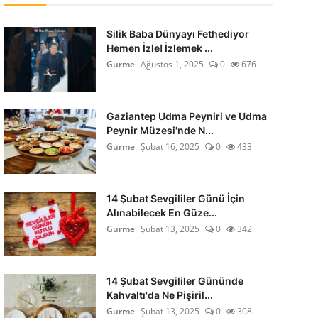
Silik Baba Dünyayı Fethediyor
Hemen İzle! İzlemek ...
Gurme
Ağustos 1, 2025
0
676
Gaziantep Udma Peyniri ve Udma
Peynir Müzesi'nde N...
Gurme
Şubat 16, 2025
0
433
14 Şubat Sevgililer Günü İçin
Alınabilecek En Güze...
Gurme
Şubat 13, 2025
0
342
14 Şubat Sevgililer Gününde
Kahvaltı'da Ne Pişiril...
Gurme
Şubat 13, 2025
0
308