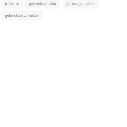
içli köfte
geleneksel tatlar
yöresel yemekler
geleneksel yemekler