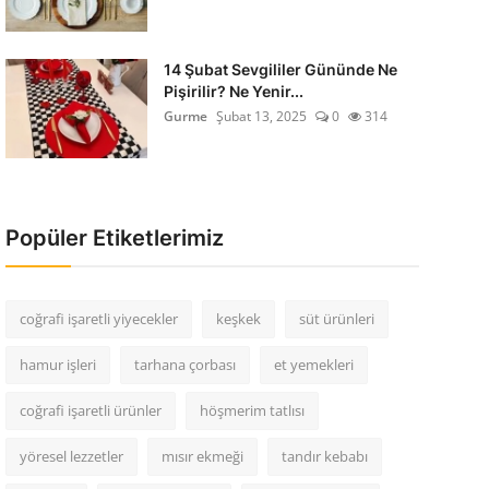
14 Şubat Sevgililer Gününde Ne
Pişirilir? Ne Yenir...
Gurme
Şubat 13, 2025
0
314
Popüler Etiketlerimiz
coğrafi işaretli yiyecekler
keşkek
süt ürünleri
hamur işleri
tarhana çorbası
et yemekleri
coğrafi işaretli ürünler
höşmerim tatlısı
yöresel lezzetler
mısır ekmeği
tandır kebabı