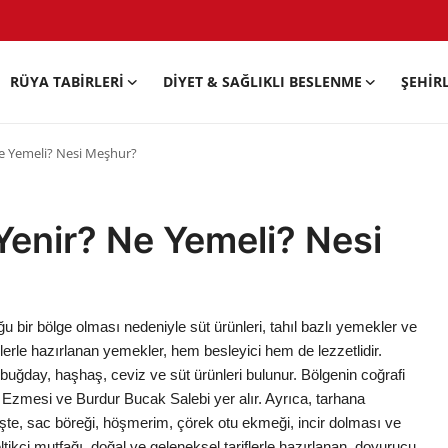
RÜYA TABIRLERI
DIYET & SAĞLIKLI BESLENME
ŞEHIR
Ne Yemeli? Nesi Meşhur?
Yenir? Ne Yemeli? Nesi
ğu bir bölge olması nedeniyle süt ürünleri, tahıl bazlı yemekler ve
erle hazırlanan yemekler, hem besleyici hem de lezzetlidir.
, buğday, haşhaş, ceviz ve süt ürünleri bulunur. Bölgenin coğrafi
z Ezmesi ve Burdur Bucak Salebi yer alır. Ayrıca, tarhana
rişte, sac böreği, höşmerim, çörek otu ekmeği, incir dolması ve
eltikçi mutfağı, doğal ve geleneksel tariflerle hazırlanan, doyurucu