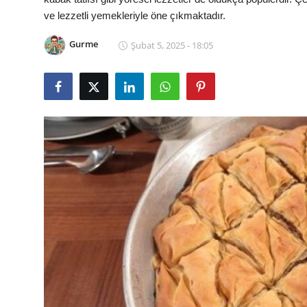
ve lezzetli yemekleriyle öne çıkmaktadır.
Kalori & Diyet Rehberi
Gurme
Şubat 5, 2025 - 18:05
Mutfak Püf Noktaları & İpuçları
Mekan & Lezzet Rotaları
Temel Gıda ve Ürün Rehberleri
İçecek Kültürü & Barista
Yöresel Tarifler & Ev Yemekleri
Gıda Güvenliği & Sağlık
İçecek Kültürü & Rehberleri
Popüler Kültür & Mutfak Tarihi
Mutfak Temizliği & Pratik Bilgiler