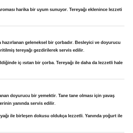
 aroması harika bir uyum sunuyor
.
Tereyağı eklenince lezzeti
la hazırlanan geleneksel bir çorbadır
.
Besleyici ve doyurucu
ritilmiş tereyağı gezdirilerek servis edilir
.
ldiğinde iç ısıtan bir çorba
.
Tereyağı ile daha da lezzetli hale
lanan doyurucu bir yemektir
.
Tane tane olması için yavaş
erinin yanında servis edilir
.
yağı ile birleşen dokusu oldukça lezzetli
.
Yanında yoğurt ile