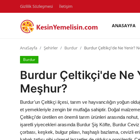
Gizlilik Sözleşmesi
İletişim
ANASAYFA
AnaSayfa
AnaSayfa
Şehirler
Burdur
Burdur Çeltikçi'de Ne Yenir? 
Gizlilik Sözleşmesi
Burdur
Rüya Tabirleri
Burdur Çeltikçi'de Ne 
Diyet & Sağlıklı Beslenme
Meşhur?
İletişim
Burdur’un Çeltikçi ilçesi, tarım ve hayvancılığın yoğun oldu
Şehirler
et yemekleriyle zengin bir mutfağa sahiptir. Doğal malzemel
Çeltikçi’de üretilen en önemli tarım ürünleri arasında nohut
Helal Gıda & Dini Hükümler
işaretli yiyecekleri arasında Burdur Şiş Köfte, Burdur Cevi
çorbası, keşkek, bulgur pilavı, haşhaşlı bazlama, cevizli e
Gıda Güvenliği & Bilimi
kabak tatlısı gibi yöresel lezzetler de oldukça popülerdir. Ç