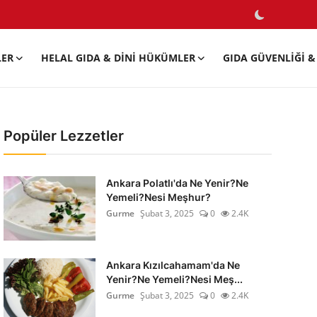
LER
HELAL GIDA & DINI HÜKÜMLER
GIDA GÜVENLIĞI & 
Popüler Lezzetler
Ankara Polatlı'da Ne Yenir?Ne
Yemeli?Nesi Meşhur?
Gurme
Şubat 3, 2025
0
2.4K
Ankara Kızılcahamam'da Ne
Yenir?Ne Yemeli?Nesi Meş...
Gurme
Şubat 3, 2025
0
2.4K