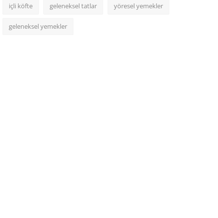
içli köfte
geleneksel tatlar
yöresel yemekler
geleneksel yemekler