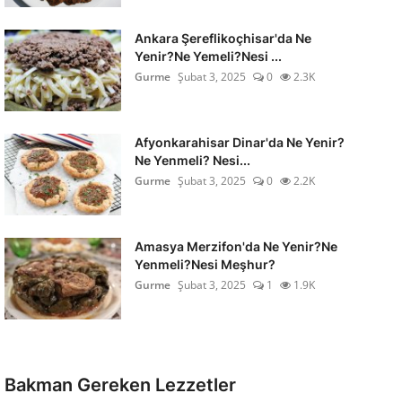
Ankara Şereflikoçhisar'da Ne
Yenir?Ne Yemeli?Nesi ...
Gurme
Şubat 3, 2025
0
2.3K
Afyonkarahisar Dinar'da Ne Yenir?
Ne Yenmeli? Nesi...
Gurme
Şubat 3, 2025
0
2.2K
Amasya Merzifon'da Ne Yenir?Ne
Yenmeli?Nesi Meşhur?
Gurme
Şubat 3, 2025
1
1.9K
Bakman Gereken Lezzetler