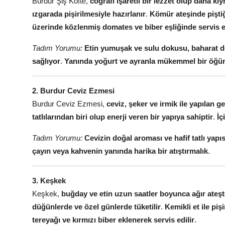
Burdur Şiş Köfte,
coğrafi işaretli bir lezzet olup dana kı
ızgarada pişirilmesiyle hazırlanır
.
Kömür ateşinde piştiği
üzerinde közlenmiş domates ve biber eşliğinde servis e
Tadım Yorumu:
Etin yumuşak ve sulu dokusu, baharat den
sağlıyor
.
Yanında yoğurt ve ayranla mükemmel bir öğü
2. Burdur Ceviz Ezmesi
Burdur Ceviz Ezmesi,
ceviz, şeker ve irmik ile yapılan ge
tatlılarından biri olup enerji veren bir yapıya sahiptir
.
İç
Tadım Yorumu:
Cevizin doğal aroması ve hafif tatlı yapıs
çayın veya kahvenin yanında harika bir atıştırmalık
.
3. Keşkek
Keşkek,
buğday ve etin uzun saatler boyunca ağır ateşte
düğünlerde ve özel günlerde tüketilir
.
Kemikli et ile piş
tereyağı ve kırmızı biber eklenerek servis edilir
.