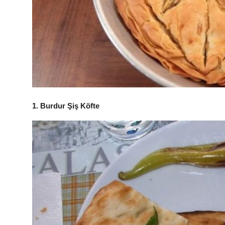
Anne & Bebek Beslenmesi
Mutfak Sırları & Teknikler
Gıda Sözlüğü & Nedir?
Yemek Tarifleri & Menüler
1. Burdur Şiş Köfte