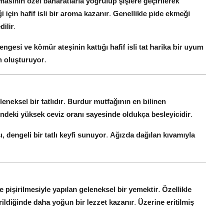
ymasının özel baharatlarla yoğrulup şişlere geçirilerek
 için hafif isli bir aroma kazanır
.
Genellikle pide ekmeği
dilir
.
gesi ve kömür ateşinin kattığı hafif isli tat harika bir uyum
n oluşturuyor
.
leneksel bir tatlıdır
.
Burdur mutfağının en bilinen
indeki yüksek ceviz oranı sayesinde oldukça besleyicidir
.
ı, dengeli bir tatlı keyfi sunuyor
.
Ağızda dağılan kıvamıyla
 pişirilmesiyle yapılan geleneksel bir yemektir
.
Özellikle
irildiğinde daha yoğun bir lezzet kazanır
.
Üzerine eritilmiş