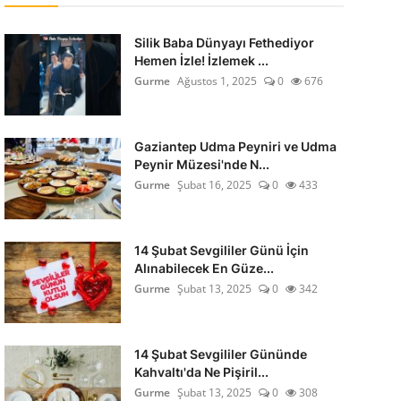
Silik Baba Dünyayı Fethediyor
Hemen İzle! İzlemek ...
Gurme
Ağustos 1, 2025
0
676
Gaziantep Udma Peyniri ve Udma
Peynir Müzesi'nde N...
Gurme
Şubat 16, 2025
0
433
14 Şubat Sevgililer Günü İçin
Alınabilecek En Güze...
Gurme
Şubat 13, 2025
0
342
14 Şubat Sevgililer Gününde
Kahvaltı'da Ne Pişiril...
Gurme
Şubat 13, 2025
0
308