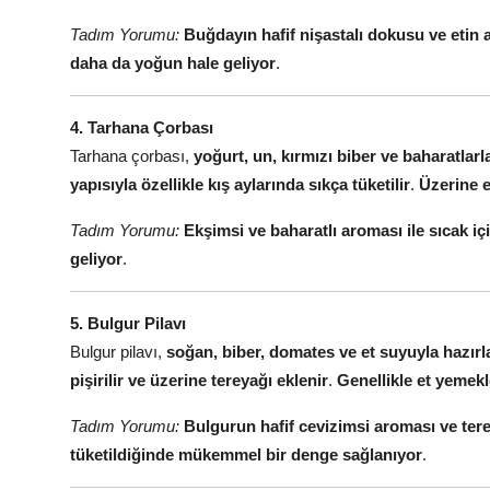
Tadım Yorumu:
Buğdayın hafif nişastalı dokusu ve etin
daha da yoğun hale geliyor
.
4. Tarhana Çorbası
Tarhana çorbası,
yoğurt, un, kırmızı biber ve baharatlar
yapısıyla özellikle kış aylarında sıkça tüketilir
.
Üzerine e
Tadım Yorumu:
Ekşimsi ve baharatlı aroması ile sıcak içi
geliyor
.
5. Bulgur Pilavı
Bulgur pilavı,
soğan, biber, domates ve et suyuyla hazır
pişirilir ve üzerine tereyağı eklenir
.
Genellikle et yemekl
Tadım Yorumu:
Bulgurun hafif cevizimsi aroması ve tere
tüketildiğinde mükemmel bir denge sağlanıyor
.