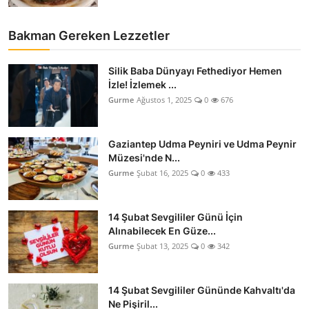
Bakman Gereken Lezzetler
Silik Baba Dünyayı Fethediyor Hemen
İzle! İzlemek ...
Gurme
Ağustos 1, 2025
0
676
Gaziantep Udma Peyniri ve Udma Peynir
Müzesi'nde N...
Gurme
Şubat 16, 2025
0
433
14 Şubat Sevgililer Günü İçin
Alınabilecek En Güze...
Gurme
Şubat 13, 2025
0
342
14 Şubat Sevgililer Gününde Kahvaltı'da
Ne Pişiril...