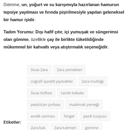
Gömme,
un, yoğurt ve su karışımıyla hazırlanan hamurun
tepsiye yayılması ve fırında pişirilmesiyle yapılan geleneksel
bir hamur işidir
.
Tadım Yorumu:
Dışı hafif çıtır, içi yumuşak ve süngerimsi
olan gömme
, özellikle
çay ile birlikte tüketildiğinde
mükemmel bir kahvaltı veya atıştırmalık seçeneğidir
.
Sivas Zara
Zara yemekleri
coğrafi işaretli yiyecekler
Zara mutfağı
Sivas köftesi
tandır kebabı
peskütan çorbası
madımak yemeği
evelik sarması
hingel
pezik turşusu
Etiketler:
Zara balı
Zara katmeri
gömme