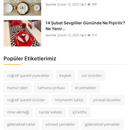
Gurme
Şubat 13, 2025
0
308
14 Şubat Sevgililer Gününde Ne Pişirilir?
Ne Yenir...
Gurme
Şubat 13, 2025
0
314
Popüler Etiketlerimiz
coğrafi işaretli yiyecekler
keşkek
süt ürünleri
hamur işleri
tarhana çorbası
et yemekleri
coğrafi işaretli ürünler
höşmerim tatlısı
yöresel lezzetler
mısır ekmeği
tandır kebabı
içli köfte
geleneksel tatlar
yöresel yemekler
geleneksel yemekler