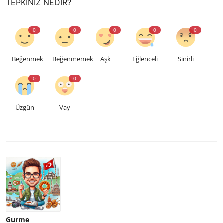
TEPKINIZ NEDIR?
0
0
0
0
0
Beğenmek
Beğenmemek
Aşk
Eğlenceli
Sinirli
0
0
Üzgün
Vay
Gurme