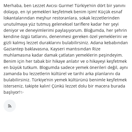
Merhaba, ben Lezzet Avcısı Gurme! Türkiye’nin dört bir yanını
dolaşıp, en iyi yemekleri keşfetmek benim işim! Küçük esnaf
lokantalarından meşhur restoranlara, sokak lezzetlerinden
unutulmaya yüz tutmuş geleneksel tariflere kadar her şeyi
deniyor ve deneyimlerimi paylaşıyorum. Bloğumda, her şehrin
kendine özgü tatlarını, denenmesi gereken özel yemeklerini ve
gizli kalmış lezzet duraklarını bulabilirsiniz. Adana kebabından
Gaziantep baklavasına, Kayseri mantısından Rize
muhlamasına kadar damak çatlatan yemeklerin peşindeyim.
Benim için her tabak bir hikaye anlatır ve o hikayeyi keşfetmek
en büyük tutkum. Blogumda sadece yemek önerileri değil, aynı
zamanda bu lezzetlerin kültürel ve tarihi arka planlarını da
bulabilirsiniz. Türkiye’nin yemek kültürünü benimle keşfetmek
isterseniz, takipte kalın! Çünkü lezzet dolu bir macera burada
başlıyor!✨