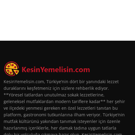
KesinYemelisin.com, Türkiye’nin dört bir yanındaki lezzet
duraklarını keşfetmeniz için sizlere rehberlik ediyor.
**Yöresel tatlardan unutulmaz sokak lezzetlerine,
geleneksel mutfaklardan modern tariflere kadar** her şehir
ve ilçedeki yenmesi gereken en özel lezzetleri tanıtan bu
platform, gastronomi tutkunlarına ilham veriyor. Türkiye’nin
mutfak kültürünü yakından tanımak isteyenler için özenle
hazırlanmış içeriklerle, her damak tadına uygun tatlarla
dolu bir yolculuğa çıkmaya hazır olun. KesinYemelisin.com,