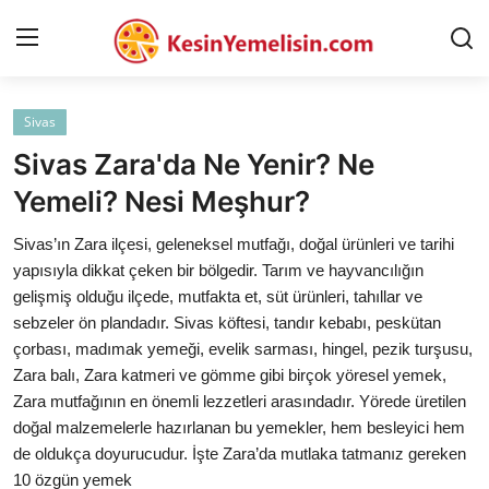
Sivas
AnaSayfa
Sivas Zara'da Ne Yenir? Ne
Gizlilik Sözleşmesi
Yemeli? Nesi Meşhur?
Rüya Tabirleri
Sivas’ın Zara ilçesi, geleneksel mutfağı, doğal ürünleri ve tarihi
yapısıyla dikkat çeken bir bölgedir. Tarım ve hayvancılığın
Diyet & Sağlıklı Beslenme
gelişmiş olduğu ilçede, mutfakta et, süt ürünleri, tahıllar ve
sebzeler ön plandadır. Sivas köftesi, tandır kebabı, peskütan
İletişim
çorbası, madımak yemeği, evelik sarması, hingel, pezik turşusu,
Zara balı, Zara katmeri ve gömme gibi birçok yöresel yemek,
Şehirler
Zara mutfağının en önemli lezzetleri arasındadır. Yörede üretilen
Helal Gıda & Dini Hükümler
doğal malzemelerle hazırlanan bu yemekler, hem besleyici hem
de oldukça doyurucudur. İşte Zara’da mutlaka tatmanız gereken
Gıda Güvenliği & Bilimi
10 özgün yemek