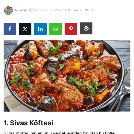
Kalori & Diyet Rehberi
Gurme
Şubat 11, 2025 - 13:39
0
315
Mutfak Püf Noktaları & İpuçları
Mekan & Lezzet Rotaları
Temel Gıda ve Ürün Rehberleri
İçecek Kültürü & Barista
Yöresel Tarifler & Ev Yemekleri
Gıda Güvenliği & Sağlık
İçecek Kültürü & Rehberleri
Popüler Kültür & Mutfak Tarihi
1. Sivas Köftesi
Mutfak Temizliği & Pratik Bilgiler
Sivas mutfağının en ünlü yemeklerinden biri olan bu köfte,