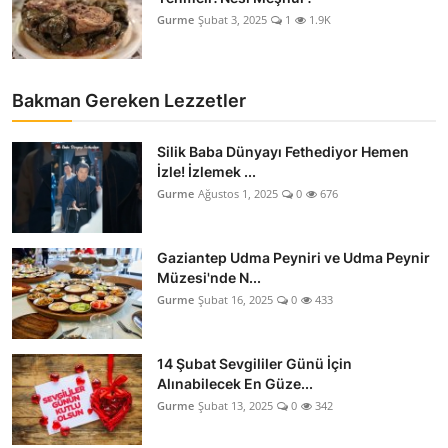
Gurme
Şubat 3, 2025
1
1.9K
Bakman Gereken Lezzetler
Silik Baba Dünyayı Fethediyor Hemen
İzle! İzlemek ...
Gurme
Ağustos 1, 2025
0
676
Gaziantep Udma Peyniri ve Udma Peynir
Müzesi'nde N...
Gurme
Şubat 16, 2025
0
433
14 Şubat Sevgililer Günü İçin
Alınabilecek En Güze...
Gurme
Şubat 13, 2025
0
342