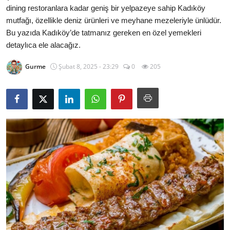
dining restoranlara kadar geniş bir yelpazeye sahip Kadıköy
Kalori & Diyet Rehberi
mutfağı, özellikle deniz ürünleri ve meyhane mezeleriyle ünlüdür.
Bu yazıda Kadıköy’de tatmanız gereken en özel yemekleri
Mutfak Püf Noktaları & İpuçları
detaylıca ele alacağız.
Mekan & Lezzet Rotaları
Gurme
Şubat 8, 2025 - 23:29
0
205
Temel Gıda ve Ürün Rehberleri
İçecek Kültürü & Barista
Yöresel Tarifler & Ev Yemekleri
Gıda Güvenliği & Sağlık
İçecek Kültürü & Rehberleri
Popüler Kültür & Mutfak Tarihi
Mutfak Temizliği & Pratik Bilgiler