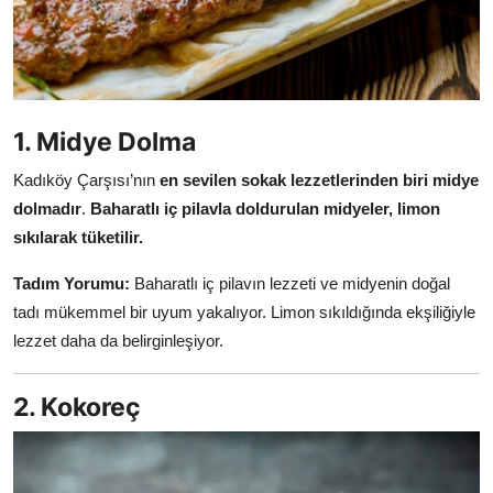
Anne & Bebek Beslenmesi
Mutfak Sırları & Teknikler
Gıda Sözlüğü & Nedir?
1. Midye Dolma
Yemek Tarifleri & Menüler
Kadıköy Çarşısı’nın
en sevilen sokak lezzetlerinden biri midye
dolmadır
.
Baharatlı iç pilavla doldurulan midyeler, limon
sıkılarak tüketilir.
Tadım Yorumu:
Baharatlı iç pilavın lezzeti ve midyenin doğal
tadı mükemmel bir uyum yakalıyor. Limon sıkıldığında ekşiliğiyle
lezzet daha da belirginleşiyor.
2. Kokoreç