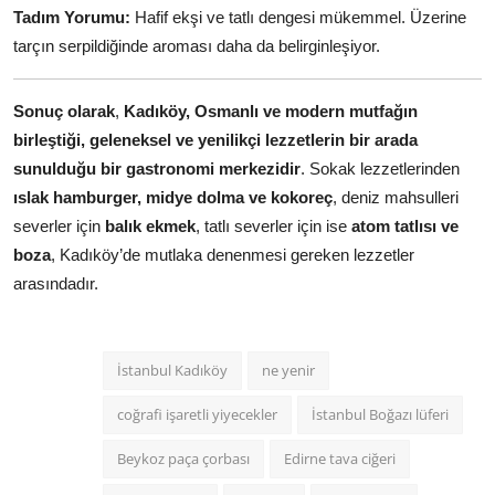
Tadım Yorumu:
Hafif ekşi ve tatlı dengesi mükemmel. Üzerine
tarçın serpildiğinde aroması daha da belirginleşiyor.
Sonuç olarak
,
Kadıköy, Osmanlı ve modern mutfağın
birleştiği, geleneksel ve yenilikçi lezzetlerin bir arada
sunulduğu bir gastronomi merkezidir
. Sokak lezzetlerinden
ıslak hamburger, midye dolma ve kokoreç
, deniz mahsulleri
severler için
balık ekmek
, tatlı severler için ise
atom tatlısı ve
boza
, Kadıköy’de mutlaka denenmesi gereken lezzetler
arasındadır.
İstanbul Kadıköy
ne yenir
coğrafi işaretli yiyecekler
İstanbul Boğazı lüferi
Beykoz paça çorbası
Edirne tava ciğeri