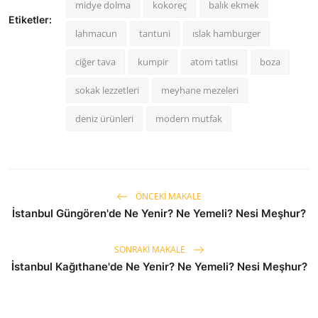
midye dolma
kokoreç
balık ekmek
Etiketler:
lahmacun
tantuni
ıslak hamburger
ciğer tava
kumpir
atom tatlısı
boza
sokak lezzetleri
meyhane mezeleri
deniz ürünleri
modern mutfak
ÖNCEKI MAKALE
İstanbul Güngören'de Ne Yenir? Ne Yemeli? Nesi Meşhur?
SONRAKI MAKALE
İstanbul Kağıthane'de Ne Yenir? Ne Yemeli? Nesi Meşhur?