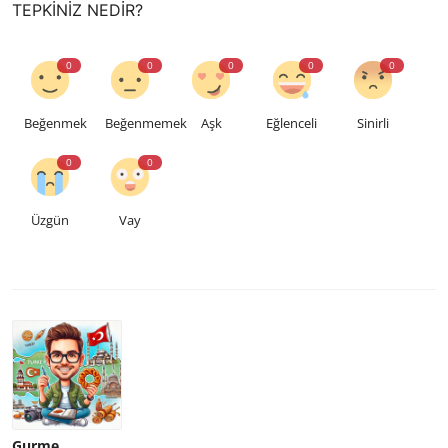
TEPKINIZ NEDIR?
0
0
0
0
0
Beğenmek
Beğenmemek
Aşk
Eğlenceli
Sinirli
0
0
Üzgün
Vay
Gurme