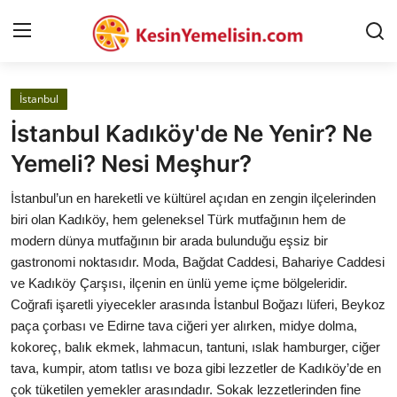
İstanbul
AnaSayfa
İstanbul Kadıköy'de Ne Yenir? Ne
Gizlilik Sözleşmesi
Yemeli? Nesi Meşhur?
Rüya Tabirleri
İstanbul’un en hareketli ve kültürel açıdan en zengin ilçelerinden
biri olan Kadıköy, hem geleneksel Türk mutfağının hem de
Diyet & Sağlıklı Beslenme
modern dünya mutfağının bir arada bulunduğu eşsiz bir
gastronomi noktasıdır. Moda, Bağdat Caddesi, Bahariye Caddesi
İletişim
ve Kadıköy Çarşısı, ilçenin en ünlü yeme içme bölgeleridir.
Coğrafi işaretli yiyecekler arasında İstanbul Boğazı lüferi, Beykoz
Şehirler
paça çorbası ve Edirne tava ciğeri yer alırken, midye dolma,
Helal Gıda & Dini Hükümler
kokoreç, balık ekmek, lahmacun, tantuni, ıslak hamburger, ciğer
tava, kumpir, atom tatlısı ve boza gibi lezzetler de Kadıköy’de en
Gıda Güvenliği & Bilimi
çok tüketilen yemekler arasındadır. Sokak lezzetlerinden fine