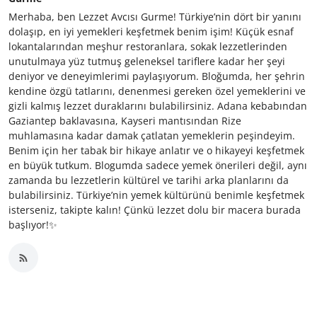
Merhaba, ben Lezzet Avcısı Gurme! Türkiye’nin dört bir yanını
dolaşıp, en iyi yemekleri keşfetmek benim işim! Küçük esnaf
lokantalarından meşhur restoranlara, sokak lezzetlerinden
unutulmaya yüz tutmuş geleneksel tariflere kadar her şeyi
deniyor ve deneyimlerimi paylaşıyorum. Bloğumda, her şehrin
kendine özgü tatlarını, denenmesi gereken özel yemeklerini ve
gizli kalmış lezzet duraklarını bulabilirsiniz. Adana kebabından
Gaziantep baklavasına, Kayseri mantısından Rize
muhlamasına kadar damak çatlatan yemeklerin peşindeyim.
Benim için her tabak bir hikaye anlatır ve o hikayeyi keşfetmek
en büyük tutkum. Blogumda sadece yemek önerileri değil, aynı
zamanda bu lezzetlerin kültürel ve tarihi arka planlarını da
bulabilirsiniz. Türkiye’nin yemek kültürünü benimle keşfetmek
isterseniz, takipte kalın! Çünkü lezzet dolu bir macera burada
başlıyor!✨