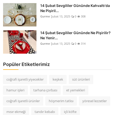
14 Şubat Sevgililer Gününde Kahvaltı'da
Ne Pişiril...
Gurme
Şubat 13, 2025
0
308
14 Şubat Sevgililer Gününde Ne Pişirilir?
Ne Yenir...
Gurme
Şubat 13, 2025
0
314
Popüler Etiketlerimiz
coğrafi işaretli yiyecekler
keşkek
süt ürünleri
hamur işleri
tarhana çorbası
et yemekleri
coğrafi işaretli ürünler
höşmerim tatlısı
yöresel lezzetler
mısır ekmeği
tandır kebabı
içli köfte