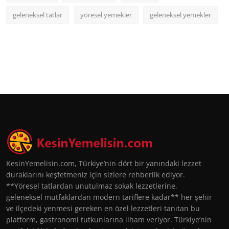
geleneksel tatlar
yöresel yemekler
geleneksel yemekler
KesinYemelisin.com, Türkiye’nin dört bir yanındaki lezzet
duraklarını keşfetmeniz için sizlere rehberlik ediyor.
**Yöresel tatlardan unutulmaz sokak lezzetlerine,
geleneksel mutfaklardan modern tariflere kadar** her şehir
ve ilçedeki yenmesi gereken en özel lezzetleri tanıtan bu
platform, gastronomi tutkunlarına ilham veriyor. Türkiye’nin