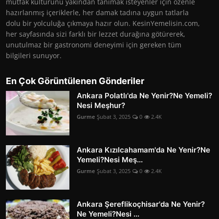
mutfak kültürünü yakından tanımak isteyenler için özenle
hazırlanmış içeriklerle, her damak tadına uygun tatlarla
dolu bir yolculuğa çıkmaya hazır olun. KesinYemelisin.com,
her sayfasında sizi farklı bir lezzet durağına götürerek,
unutulmaz bir gastronomi deneyimi için gereken tüm
bilgileri sunuyor.
En Çok Görüntülenen Gönderiler
Ankara Polatlı'da Ne Yenir?Ne Yemeli?
Nesi Meşhur?
Gurme
Şubat 3, 2025
0
2.4K
Ankara Kızılcahamam'da Ne Yenir?Ne
Yemeli?Nesi Meş...
Gurme
Şubat 3, 2025
0
2.4K
Ankara Şereflikoçhisar'da Ne Yenir?
Ne Yemeli?Nesi ...